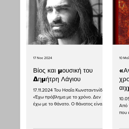
17 Νοε 2024
10 Μα
Βίος και μουσική του
«Αν
Δημήτρη Λάγιου
χρο
αιχ
17.11.2024 Του Ησαΐα Κωνσταντινίδη
Αγγ
«Έχω πρόβλημα με το χρόνο. Δεν
10.0
έχω με το θάνατο. Ο θάνατος είναι
Κα
Από 
φίλος μου. Ό,τι και να κάνεις στην...
που 
ζητή