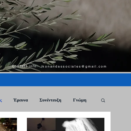
Contact info:
ikonandassociates@gmail.com
ς
Έρευνα
Συνέντευξη
Γνώμη