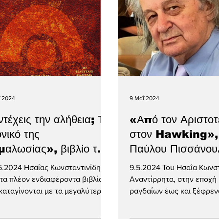
ΐ 2024
9 Μαΐ 2024
τέχεις την αλήθεια; Το
«Από τον Αριστοτ
νικό της
στον Hawking»,
μαλωσίας», βιβλίο της
Παύλου Πισσάνου
ελικής Αναγνώστου-
(βιβλιοπαρουσίασ
5.2024 Ησαΐας Κωνσταντινίδης
9.5.2024 Του Ησαΐα Κωνσταντινίδη
λογερά
τα πλέον ενδιαφέροντα βιβλία
Αναντίρρητα, στην εποχή
καταγίνονται με τα μεγαλύτερα
ραγδαίων έως και ξέφρε
ματα που (θα έπρεπε να)...
τεχνολογικών εξελίξεων-
ανάγκη από...