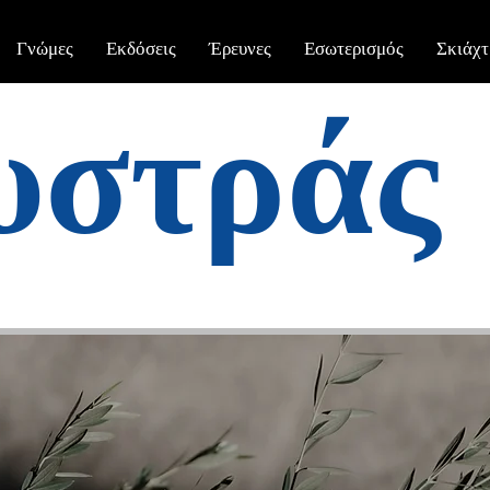
Γνώμες
Εκδόσεις
Έρευνες
Εσωτερισμός
Σκιάχτ
υστράς