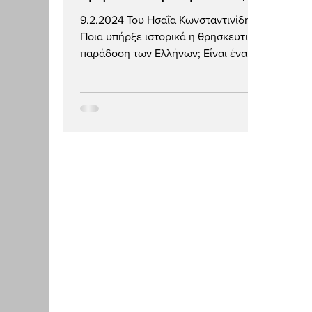
του Εύμολπου (Μανώλη)
9.2.2024 Του Ησαΐα Κωνσταντινίδη
Τσάμη
Ποια υπήρξε ιστορικά η θρησκευτική
παράδοση των Ελλήνων; Είναι ένα
ερώτημα που αμείλικτο προβάλλει
ξανά...