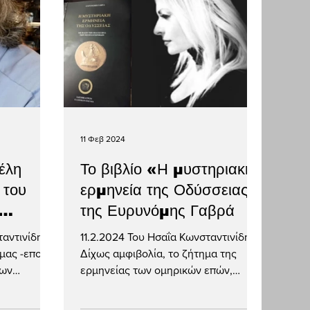
11 Φεβ 2024
έλη
Το βιβλίο «Η μυστηριακή
 του
ερμηνεία της Οδύσσειας»,
της Ευρυνόμης Γαβρά
η)
11.2.2024 Του Ησαΐα Κωνσταντινίδη
 μας -εποχή
Δίχως αμφιβολία, το ζήτημα της
νων
ερμηνείας των ομηρικών επών,
 έχουμε
ειδικότερα δε της «Οδύσσειας»,
εξακολουθεί...