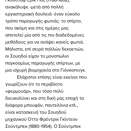
ανακάλυψε -μετά από πολλή 
εργαστηριακή δουλειά- έναν εύκολο 
τρόπο παραγωγής φωτιάς: το σπίρτο, 
που ακόμη και στις ημέρες μας 
αποτελεί μία από τις πιο διαδεδομένες 
μεθόδους για να ανάψει κανείς φωτιά. 
Μάλιστα, επί σειρά πολλών δεκαετιών, 
οι Σουηδοί είχαν το μονοπώλιο 
παγκοσμίως παραγωγής σπίρτων, με 
μια ισχυρή βιομηχανία στο Γιόνκοπινγκ. 
	Ελάχιστοι επίσης είναι εκείνοι που 
γνωρίζουν ότι το περιβόητο 
«φερμουάρ», που τόσο πολύ 
διευκολύνει και στη δική μας εποχή τα 
διάφορα μπουφάν, παντελόνια κτλ., 
είναι κατασκευή του Σουηδού 
μηχανικού Όττο Φρέντρικ Γκίντεον 
Σούντμπεκ (1880-1954). Ο Σούντμπεκ 