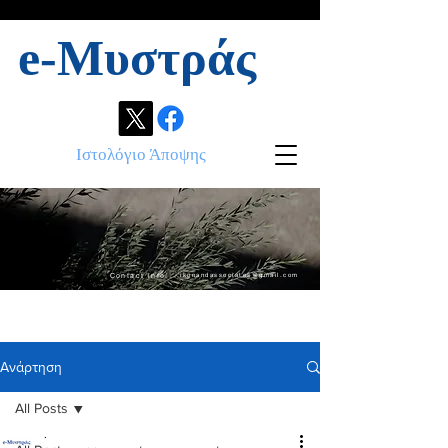
e-Μυστράς
Ιστολόγιο Άποψης
Contact info:
ikonandassociates@gmail.com
Ανάρτηση
All Posts
.