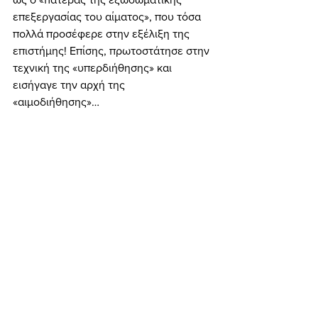
επεξεργασίας του αίματος», που τόσα 
πολλά προσέφερε στην εξέλιξη της 
επιστήμης! Επίσης, πρωτοστάτησε στην 
τεχνική της «υπερδιήθησης» και 
εισήγαγε την αρχή της 
«αιμοδιήθησης»… 
	Τέλος, ακόμη πιο κοντά στις 
ημέρες μας, ο διαπρεπής Σουηδός 
επιστήμονας στον τομέα των 
ηλεκτρονικών υπολογιστών Χόκαν 
Λανς (1947-) είναι ο κατασκευαστής του 
πασίγνωστου παγκοσμίως -και τόσο 
χρήσιμου…- «ποντικιού» («mouse»)! Το 
«ποντίκι» είναι συσκευή εισόδου που 
χρησιμοποιείται στους ηλεκτρονικούς 
υπολογιστές, καθώς και σε ταμπλέτες 
(tablets). Πώς όμως ο Λανς 
εμπνεύστηκε αυτή την κατασκευή που 