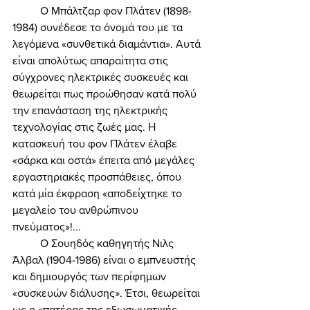
	Ο Μπάλτζαρ φον Πλάτεν (1898-
1984) συνέδεσε το όνομά του με τα 
λεγόμενα «συνθετικά διαμάντια». Αυτά 
είναι απολύτως απαραίτητα στις 
σύγχρονες ηλεκτρικές συσκευές και 
θεωρείται πως προώθησαν κατά πολύ 
την επανάσταση της ηλεκτρικής 
τεχνολογίας στις ζωές μας. Η 
κατασκευή του φον Πλάτεν έλαβε 
«σάρκα και οστά» έπειτα από μεγάλες 
εργαστηριακές προσπάθειες, όπου 
κατά μία έκφραση «αποδείχτηκε το 
μεγαλείο του ανθρώπινου 
πνεύματος»!... 
	Ο Σουηδός καθηγητής Νιλς 
Άλβαλ (1904-1986) είναι ο εμπνευστής 
και δημιουργός των περίφημων 
«συσκευών διάλυσης». Έτσι, θεωρείται 
ως ο «πατέρας της εξωσωματικής 