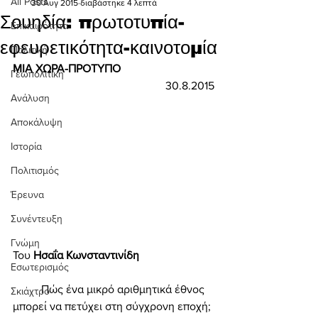
All Posts
30 Αυγ 2015
διαβάστηκε 4 λεπτά
Σουηδία: πρωτοτυπία-
Επικαιρότητα
εφευρετικότητα-καινοτομία
Πολιτική
ΜΙΑ ΧΩΡΑ-ΠΡΟΤΥΠΟ
Γεωπολιτική
30.8.2015
Ανάλυση
Αποκάλυψη
Ιστορία
Πολιτισμός
Έρευνα
Συνέντευξη
Γνώμη
Του 
Ησαΐα Κωνσταντινίδη 
Εσωτερισμός
	Πώς ένα μικρό αριθμητικά έθνος 
Σκιάχτρο
μπορεί να πετύχει στη σύγχρονη εποχή; 