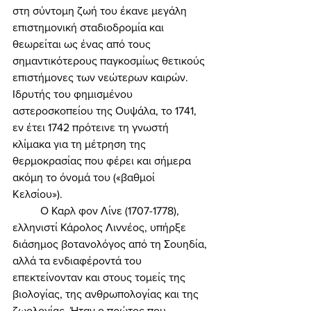
στη σύντομη ζωή του έκανε μεγάλη 
επιστημονική σταδιοδρομία και 
θεωρείται ως ένας από τους 
σημαντικότερους παγκοσμίως θετικούς 
επιστήμονες των νεώτερων καιρών. 
Ιδρυτής του φημισμένου 
αστεροσκοπείου της Ουψάλα, το 1741, 
εν έτει 1742 πρότεινε τη γνωστή 
κλίμακα για τη μέτρηση της 
θερμοκρασίας που φέρει και σήμερα 
ακόμη το όνομά του («βαθμοί 
Κελσίου»). 
	Ο Καρλ φον Λίνε (1707-1778), 
ελληνιστί Κάρολος Λιννέος, υπήρξε 
διάσημος βοτανολόγος από τη Σουηδία, 
αλλά τα ενδιαφέροντά του 
επεκτείνονταν και στους τομείς της 
βιολογίας, της ανθρωπολογίας και της 
ζωολογίας. Ήταν ο πρώτος που 