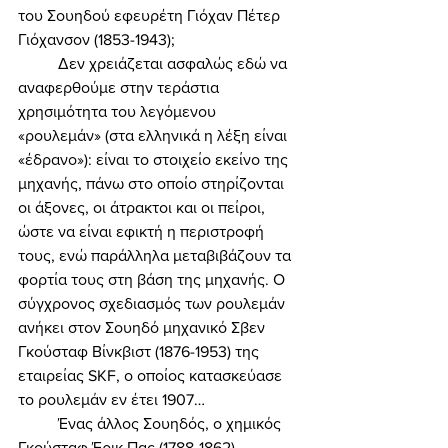
του Σουηδού εφευρέτη Γιόχαν Πέτερ 
Γιόχανσον (1853-1943); 
	Δεν χρειάζεται ασφαλώς εδώ να 
αναφερθούμε στην τεράστια 
χρησιμότητα του λεγόμενου 
«ρουλεμάν» (στα ελληνικά η λέξη είναι 
«έδρανο»): είναι το στοιχείο εκείνο της 
μηχανής, πάνω στο οποίο στηρίζονται 
οι άξονες, οι άτρακτοι και οι πείροι, 
ώστε να είναι εφικτή η περιστροφή 
τους, ενώ παράλληλα μεταβιβάζουν τα 
φορτία τους στη βάση της μηχανής. Ο 
σύγχρονος σχεδιασμός των ρουλεμάν 
ανήκει στον Σουηδό μηχανικό Σβεν 
Γκούσταφ Βίνκβιστ (1876-1953) της 
εταιρείας SKF, ο οποίος κατασκεύασε 
το ρουλεμάν εν έτει 1907… 
	Ένας άλλος Σουηδός, ο χημικός 
Γκούσταφ Έρικ Πας (1788-1862), 