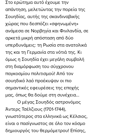
Στο ερώτημα αυτό έχουμε την 
απάντηση, μελετώντας την πορεία της 
Σουηδίας, αυτής της σκανδιναβικής 
χώρας που δεσπόζει «σφηνωμένη» 
ανάμεσα σε Νορβηγία και Φινλανδία, σε 
αρκετά μικρή απόσταση από δύο 
υπερδυνάμεις: τη Ρωσία στα ανατολικά 
της και τη Γερμανία στα νότιά της. Κι 
όμως η Σουηδία έχει μεγάλη συμβολή 
στη διαμόρφωση του σύγχρονου 
παγκοσμίου πολιτισμού! Από τον 
σουηδικό λαό προέκυψαν οι πιο 
σημαντικές εφευρέσεις της εποχής 
μας, όπως θα δούμε στη συνέχεια… 
	Ο μέγας Σουηδός αστρονόμος 
Άντερς Τσέλζιους (1701-1744), 
γνωστότερος στα ελληνικά ως Κέλσιος, 
είναι ο πασίγνωστος σε όλο τον κόσμο 
δημιουργός του θερμόμετρου! Επίσης, 