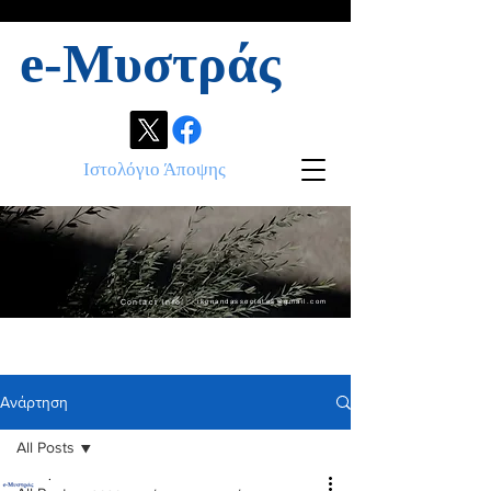
e-Μυστράς
Ιστολόγιο Άποψης
Contact info:
ikonandassociates@gmail.com
Ανάρτηση
All Posts
.