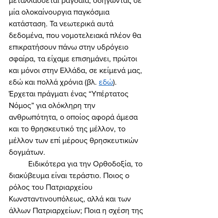
μεταλλάσσεται ραγδαία, οδηγώντας σε 
μία ολοκαίνουργια παγκόσμια 
κατάσταση. Τα νεωτερικά αυτά 
δεδομένα, που νομοτελειακά πλέον θα 
επικρατήσουν πάνω στην υδρόγειο 
σφαίρα, τα είχαμε επισημάνει, πρώτοι 
και μόνοι στην Ελλάδα, σε κείμενά μας, 
εδώ και πολλά χρόνια (βλ. 
εδώ
). 
Έρχεται πράγματι ένας “Υπέρτατος 
Νόμος” για ολόκληρη την 
ανθρωπότητα, ο οποίος αφορά άμεσα 
και το θρησκευτικό της μέλλον, το 
μέλλον των επί μέρους θρησκευτικών 
δογμάτων. 
	Ειδικότερα για την Ορθοδοξία, το 
διακύβευμα είναι τεράστιο. Ποιος ο 
ρόλος του Πατριαρχείου 
Κωνσταντινουπόλεως, αλλά και των 
άλλων Πατριαρχείων; Ποια η σχέση της 