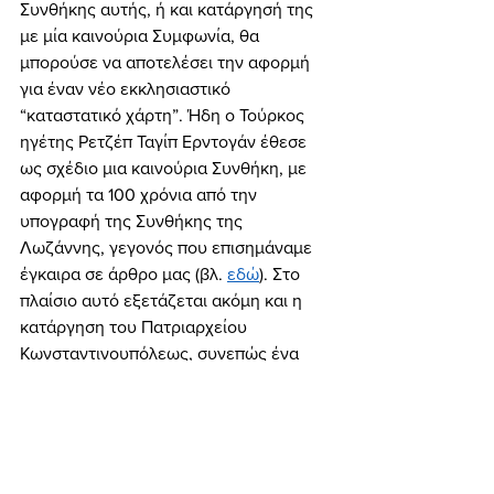
Συνθήκης αυτής, ή και κατάργησή της 
με μία καινούρια Συμφωνία, θα 
μπορούσε να αποτελέσει την αφορμή 
για έναν νέο εκκλησιαστικό 
“καταστατικό χάρτη”. Ήδη ο Τούρκος 
ηγέτης Ρετζέπ Ταγίπ Ερντογάν έθεσε 
ως σχέδιο μια καινούρια Συνθήκη, με 
αφορμή τα 100 χρόνια από την 
υπογραφή της Συνθήκης της 
Λωζάννης, γεγονός που επισημάναμε 
έγκαιρα σε άρθρο μας (βλ. 
εδώ
). Στο 
πλαίσιο αυτό εξετάζεται ακόμη και η 
κατάργηση του Πατριαρχείου 
Κωνσταντινουπόλεως, συνεπώς ένα 
νέο Οικουμενικό Πατριαρχείο, με τη 
σύμφωνη μάλιστα γνώμη της Μόσχας, 
θα μπορούσε να θεμελιωθεί στον 
Μυστρά! 
	Ο Βλαντίμιρ Πούτιν γνωρίζει 