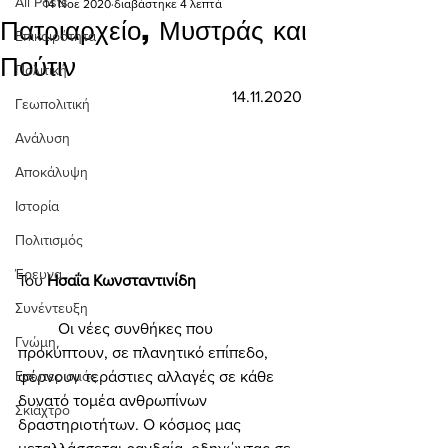
All Posts
14 Νοε 2020
διαβάστηκε 4 λεπτά
Πατριαρχείο, Μυστράς και
Επικαιρότητα
Πούτιν
Πολιτική
14.11.2020
Γεωπολιτική
Ανάλυση
Αποκάλυψη
Ιστορία
Πολιτισμός
Έρευνα
Του 
Ησαΐα Κωνσταντινίδη 
Συνέντευξη
	Οι νέες συνθήκες που 
Γνώμη
προκύπτουν, σε πλανητικό επίπεδο, 
φέρνουν τεράστιες αλλαγές σε κάθε 
Εσωτερισμός
δυνατό τομέα ανθρωπίνων 
Σκιάχτρο
δραστηριοτήτων. Ο κόσμος μας 