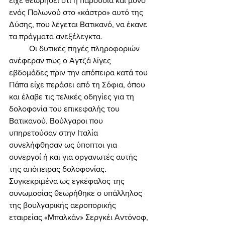
είχε θεωρήσει ότι η παρουσία και μόνο 
ενός Πολωνού στο «κάστρο» αυτό της 
Δύσης, που λέγεται Βατικανό, να έκανε 
τα πράγματα ανεξέλεγκτα. 
	Οι δυτικές πηγές πληροφοριών 
ανέφεραν πως ο Αγτζά λίγες 
εβδομάδες πριν την απόπειρα κατά του 
Πάπα είχε περάσει από τη Σόφια, όπου 
και έλαβε τις τελικές οδηγίες για τη 
δολοφονία του επικεφαλής του 
Βατικανού. Βούλγαροι που 
υπηρετούσαν στην Ιταλία 
συνελήφθησαν ως ύποπτοι για 
συνεργοί ή και για οργανωτές αυτής 
της απόπειρας δολοφονίας. 
Συγκεκριμένα ως εγκέφαλος της 
συνωμοσίας θεωρήθηκε ο υπάλληλος 
της βουλγαρικής αεροπορικής 
εταιρείας «Μπαλκάν» Σεργκέι Αντόνοφ, 