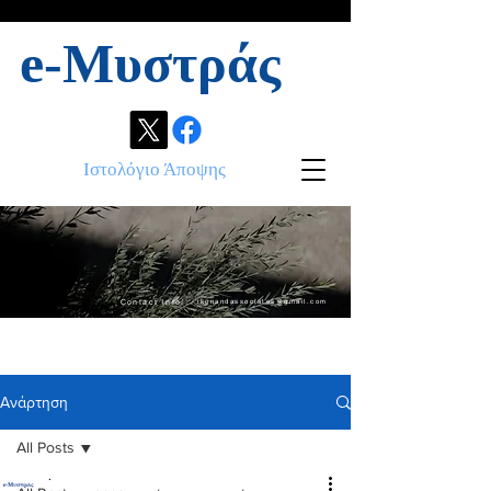
e-Μυστράς
Ιστολόγιο Άποψης
Contact info:
ikonandassociates@gmail.com
Ανάρτηση
All Posts
.