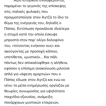
	Άξιο ιστορικού ενδιαφέροντος 
παραμένει το γεγονός της επίσκεψης 
στις ιταλικές φυλακές που 
πραγματοποίησε στον Αγτζά το ίδιο το 
θύμα της ενέργειάς του, δηλαδή ο 
Πάπας. Εντύπωση προκάλεσε ιδιαίτερα 
η στιγμή κατά την οποία έσκυψε 
μπροστά στον παρ’ ολίγο δολοφόνο 
του, «τείνοντας ευήκοον ους» και 
ακούγοντας με προσοχή κάποιο, 
υποτίθεται, «μυστικό»... Και πάλι 
πάντως δεν αποκαλύφθηκε η αλήθεια, 
εφόσον η επίσημη ανακοίνωση μιλούσε 
απλά για «άφεση αμαρτιών» που ο 
Πάπας έδωσε στον Αγτζά και ενώ εκ 
νέου τα μέσα ενημέρωσης οργίαζαν με 
θεωρίες συνωμοσίας για υψηλότατα 
παιχνίδια εξουσίας, ανάμειξη 
πανάρχαιων μυστικών εταιρειών, 