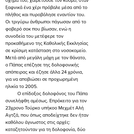
όχημά του, χαιρετούσε τον κόσμο, όταν 
ξαφνικά ένα χέρι πρόβαλε μέσα από το 
πλήθος και πυροβόλησε εναντίον του. 
Οι τριγύρω άνθρωποι πάγωσαν από το 
φοβερό σοκ που βίωσαν, ενώ η 
συνοδεία του μετέφερε τον 
προκαθήμενο της Καθολικής Εκκλησίας 
σε κρίσιμη κατάσταση στο νοσοκομείο. 
Μετά από μεγάλη μάχη με τον θάνατο, 
ο Πάπας επέζησε της δολοφονικής 
απόπειρας και έζησε άλλα 24 χρόνια, 
για να αποβιώσει σε προχωρημένη 
ηλικία το 2005. 
	Ο επίδοξος δολοφόνος του Πάπα 
συνελήφθη αμέσως. Επρόκειτο για τον 
23χρονο Τούρκο υπήκοο Μεχμέτ Αλή 
Αγτζά, που όπως αποδείχτηκε δεν ήταν 
καθόλου άγνωστος στις αρχές: 
καταζητούνταν για τη δολοφονία, δύο 