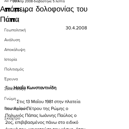
All Posts
30 Απρ 2008
διαβάστηκε 5 λεπτά
Απόπειρα δολοφονίας του
Επικαιρότητα
Πάπα
Πολιτική
30.4.2008
Γεωπολιτική
Ανάλυση
Αποκάλυψη
Ιστορία
Πολιτισμός
Έρευνα
Του 
Ησαΐα Κωνσταντινίδη 
Συνέντευξη
Γνώμη
	Στις 13 Μαΐου 1981 στην πλατεία 
Εσωτερισμός
του Αγίου Πέτρου της Ρώμης ο 
Πολωνός Πάπας Ιωάννης Παύλος ο 
Σκιάχτρο
2ος, επιβιβασμένος πάνω στο ειδικό 