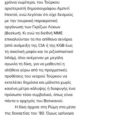
χρόνια νωρίτερα, του Τούρκου 
αριστεριστή δημοσιογράφου Αμπντί 
Ιπεκτσί, ενώ λεγόταν ότι είχε δεσμούς 
με την τουρκική παρακρατική 
οργάνωση των Γκρίζων Λύκων 
(Bozkurt). Κι ενώ τα διεθνή ΜΜΕ 
επικαλούνταν τα πιο απίθανα σενάρια 
(από ανάμειξη της CIA ή της KGB έως 
τη σικελική μαφία και το ριζοσπαστικό 
Ισλάμ), όλοι ανέμεναν με μεγάλη 
αγωνία τη δίκη, για να μαθευτεί η 
αλήθεια γύρω από τις πραγματικές 
προθέσεις του νεαρού Τούρκου να 
εκτελέσει δημόσια και μάλιστα χωρίς 
κανένα μέτρο κάλυψης ή διαφυγής ένα 
πρόσωπο τόσο συμβολικό, όπως είναι 
πάντα ο αρχηγός του Βατικανού. 
	Η δίκη άρχισε στη Ρώμη στα μέσα 
της δεκαετίας του ’80. Όμως γρήγορα 