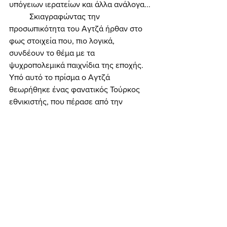
υπόγειων ιερατείων και άλλα ανάλογα... 
	Σκιαγραφώντας την 
προσωπικότητα του Αγτζά ήρθαν στο 
φως στοιχεία που, πιο λογικά, 
συνδέουν το θέμα με τα 
ψυχροπολεμικά παιχνίδια της εποχής. 
Υπό αυτό το πρίσμα ο Αγτζά 
θεωρήθηκε ένας φανατικός Τούρκος 
εθνικιστής, που πέρασε από την 
οργάνωση των Γκρίζων Λύκων, όπου 
και υπέστη προπαγανδιστική «πλύση 
εγκεφάλου». Σύντομα ήταν έτοιμος να 
παίξει τον άχαρο ρόλο του δολοφόνου-
τιμωρού, που θα σκότωνε όποιον το 
ηγετικό κλιμάκιο της οργάνωσης έκρινε 
ότι έπρεπε να «τιμωρηθεί». Προς αυτή 
την κατεύθυνση «βοηθούσαν» αφενός 
η ιδιόμορφη ψυχοσύνθεση του Αγτζά 
(άνθρωπος με έντονα ψυχολογικά 