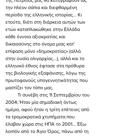
της πατρίδας μας θα καταγράφουν ως 
την πλέον σάπια και διεφθαρμένη 
περίοδο της ελληνικής ιστορίας... Κι 
ετούτο, διότι στη διάρκεια αυτών των 
ετών καταπλακώθηκε στην Ελλάδα 
κάθε έννοια αξιοκρατίας και 
δικαιοσύνης στο όνομα μιας κατ’ 
επίφαση μόνο «δημοκρατίας» (αλλά 
στην ουσία ολιγαρχίας...), αλλά και το 
ελληνικό έθνος έφτασε στα πρόθυρα 
της βιολογικής εξαφάνισης, λόγω της 
πρωτοφανούς υπογεννητικότητας που 
μαστίζει τον τόπο μας. 
	Τι συνέβη στις 11 Σεπτεμβρίου του 
2004; Ήταν μία σημαδιακή όντως 
ημέρα, αφού ήταν η τρίτη επέτειος από 
τα τρομοκρατικά χτυπήματα που 
έλαβαν χώρα στις ΗΠΑ το 2001... Έξω 
λοιπόν από το Άγιο Όρος, πάνω από τη 