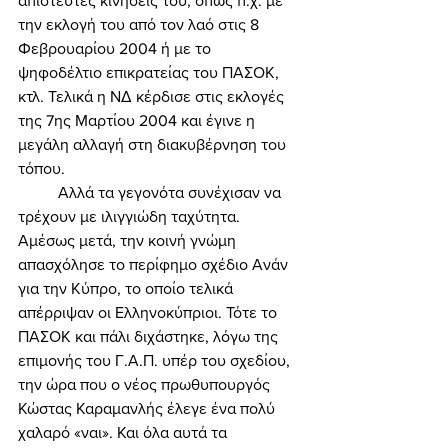
απίστευτες κινήσεις του, όπως π.χ. με 
την εκλογή του από τον λαό στις 8 
Φεβρουαρίου 2004 ή με το 
ψηφοδέλτιο επικρατείας του ΠΑΣΟΚ, 
κτλ. Τελικά η ΝΔ κέρδισε στις εκλογές 
της 7ης Μαρτίου 2004 και έγινε η 
μεγάλη αλλαγή στη διακυβέρνηση του 
τόπου. 
	Αλλά τα γεγονότα συνέχισαν να 
τρέχουν με ιλιγγιώδη ταχύτητα. 
Αμέσως μετά, την κοινή γνώμη 
απασχόλησε το περίφημο σχέδιο Ανάν 
για την Κύπρο, το οποίο τελικά 
απέρριψαν οι Ελληνοκύπριοι. Τότε το 
ΠΑΣΟΚ και πάλι διχάστηκε, λόγω της 
επιμονής του Γ.Α.Π. υπέρ του σχεδίου, 
την ώρα που ο νέος πρωθυπουργός 
Κώστας Καραμανλής έλεγε ένα πολύ 
χαλαρό «ναι». Και όλα αυτά τα 