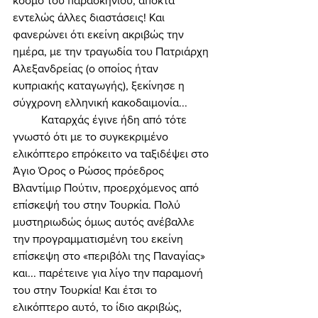
κόσμο του παρασκηνίου, αποκτά 
εντελώς άλλες διαστάσεις! Και 
φανερώνει ότι εκείνη ακριβώς την 
ημέρα, με την τραγωδία του Πατριάρχη 
Αλεξανδρείας (ο οποίος ήταν 
κυπριακής καταγωγής), ξεκίνησε η 
σύγχρονη ελληνική κακοδαιμονία... 
	Καταρχάς έγινε ήδη από τότε 
γνωστό ότι με το συγκεκριμένο 
ελικόπτερο επρόκειτο να ταξιδέψει στο 
Άγιο Όρος ο Ρώσος πρόεδρος 
Βλαντίμιρ Πούτιν, προερχόμενος από 
επίσκεψή του στην Τουρκία. Πολύ 
μυστηριωδώς όμως αυτός ανέβαλλε 
την προγραμματισμένη του εκείνη 
επίσκεψη στο «περιβόλι της Παναγίας» 
και... παρέτεινε για λίγο την παραμονή 
του στην Τουρκία! Και έτσι το 
ελικόπτερο αυτό, το ίδιο ακριβώς, 