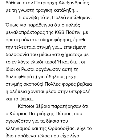
δόθηκε στον Πατριάρχη Αλεξανδρείας 
με τη γνωστή τραγική κατάληξη... 
	Τι συνέβη τότε; Πολλά ειπώθηκαν. 
Όπως για παράδειγμα ότι ο παλιός 
μεγαλοπράκτορας της KGB Πούτιν, με 
άριστη πάντοτε πληροφόρηση, έμαθε 
την τελευταία στιγμή για... επικείμενη 
δολοφονία του μέσω «ατυχήματος» με 
το εν λόγω ελικόπτερο! Ή και ότι... οι 
ίδιοι οι Ρώσοι οργάνωσαν αυτή τη 
δολιοφθορά (;) για άδηλους μέχρι 
στιγμής σκοπούς! Πολλές φορές βέβαια 
η αλήθεια χάνεται μέσα στην υπερβολή 
και το ψέμα... 
	Κάποιοι βέβαια παρατήρησαν ότι 
ο Κύπριος Πατριάρχης Πέτρος, που 
αγωνιζόταν για τα δίκαια του 
ελληνισμού και της Ορθοδοξίας, είχε το 
ίδιο παράξενο τέλος που είχε λίγα 