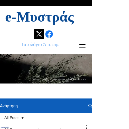
e-Μυστράς
Ιστολόγιο Άποψης
Contact info:
ikonandassociates@gmail.com
Ανάρτηση
All Posts
.