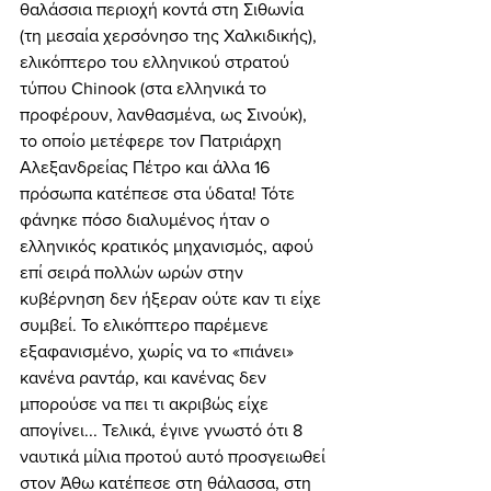
θαλάσσια περιοχή κοντά στη Σιθωνία 
(τη μεσαία χερσόνησο της Χαλκιδικής), 
ελικόπτερο του ελληνικού στρατού 
τύπου Chinook (στα ελληνικά το 
προφέρουν, λανθασμένα, ως Σινούκ), 
το οποίο μετέφερε τον Πατριάρχη 
Αλεξανδρείας Πέτρο και άλλα 16 
πρόσωπα κατέπεσε στα ύδατα! Τότε 
φάνηκε πόσο διαλυμένος ήταν ο 
ελληνικός κρατικός μηχανισμός, αφού 
επί σειρά πολλών ωρών στην 
κυβέρνηση δεν ήξεραν ούτε καν τι είχε 
συμβεί. Το ελικόπτερο παρέμενε 
εξαφανισμένο, χωρίς να το «πιάνει» 
κανένα ραντάρ, και κανένας δεν 
μπορούσε να πει τι ακριβώς είχε 
απογίνει... Τελικά, έγινε γνωστό ότι 8 
ναυτικά μίλια προτού αυτό προσγειωθεί 
στον Άθω κατέπεσε στη θάλασσα, στη 