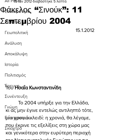
All Posts
15 Ιαν 2012
διαβάστηκε 5 λεπτά
Φάκελος “Σινούκ”: 11
Επικαιρότητα
Σεπτεμβρίου 2004
Πολιτική
15.1.2012
Γεωπολιτική
Ανάλυση
Αποκάλυψη
Ιστορία
Πολιτισμός
Έρευνα
Του 
Ησαΐα Κωνσταντινίδη 
Συνέντευξη
	Το 2004 υπήρξε για την Ελλάδα, 
Γνώμη
κι ας μην έγινε εντελώς αντιληπτό τότε, 
μία χρονιά-κλειδί: η χρονιά, θα λέγαμε, 
Εσωτερισμός
που έκρινε τις εξελίξεις στη χώρα μας 
Σκιάχτρο
και γενικότερα στην ευρύτερη περιοχή 