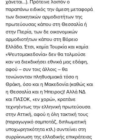
χάνεται...). Πρότεινε λοιπόν ο 
παραπάνω ειδικός την άμεση μεταφορά 
των διοικητικών αρμοδιοτήτων της 
πρωτεύουσας κάπου στη Θεσσαλία ή 
στην Πιερία, των δε οικονομικών 
αρμοδιοτήτων κάπου στη Βόρειο 
Ελλάδα. Έτσι, καμία Τουρκία και καμία 
«Ψευτομακεδονία» δεν θα τολμούσε 
καν να διεκδικήσει εθνικά μας εδάφη, 
αφού – συν τοις άλλοις – θα 
τονώνονταν πληθυσμιακά τόσο η 
Θράκη, όσο και η Μακεδονία (καθώς και 
η Θεσσαλία και η Ήπειρος)! Αλλά ΝΔ 
και ΠΑΣΟΚ, «εν χορώ», κρατάνε 
τεχνηέντως την ελληνική πρωτεύουσα 
στην Αττική, αφού η όλη τακτική τους 
(παραγωγικό σαμποτάζ, διπλωματική 
υποχωρητικότητα κτλ.) συντείνει στη 
συρρίκνωση της ελλαδικής επικράτειας 