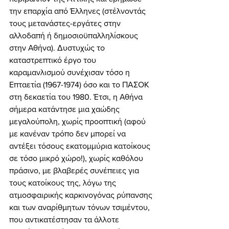
την επαρχία από Έλληνες (στέλνοντάς 
τους μετανάστες-εργάτες στην 
αλλοδαπή ή δημοσιοϋπαλληλίσκους 
στην Αθήνα). Δυστυχώς το 
καταστρεπτικό έργο του 
καραμανλισμού συνέχισαν τόσο η 
Επταετία (1967-1974) όσο και το ΠΑΣΟΚ 
στη δεκαετία του 1980. Έτσι, η Αθήνα 
σήμερα κατάντησε μια χαώδης 
μεγαλούπολη, χωρίς προοπτική (αφού 
με κανέναν τρόπο δεν μπορεί να 
αντέξει τόσους εκατομμύρια κατοίκους 
σε τόσο μικρό χώρο!), χωρίς καθόλου 
πράσινο, με βλαβερές συνέπειες για 
τους κατοίκους της, λόγω της 
ατμοσφαιρικής καρκινογόνας ρύπανσης 
και των αναρίθμητων τόνων τσιμέντου, 
που αντικατέστησαν τα άλλοτε 