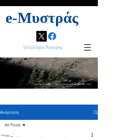
e-Μυστράς
Ιστολόγιο Άποψης
Contact info:
ikonandassociates@gmail.com
Ανάρτηση
All Posts
.