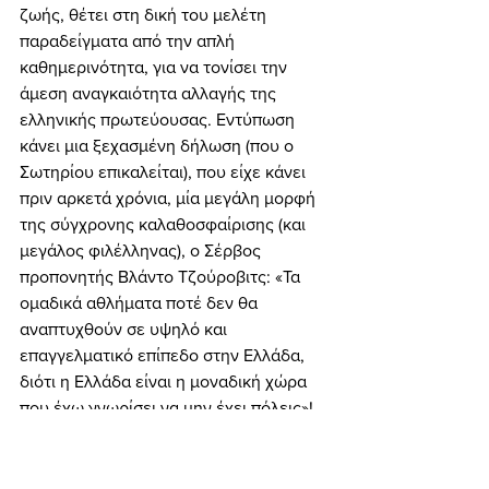
ζωής, θέτει στη δική του μελέτη 
παραδείγματα από την απλή 
καθημερινότητα, για να τονίσει την 
άμεση αναγκαιότητα αλλαγής της 
ελληνικής πρωτεύουσας. Εντύπωση 
κάνει μια ξεχασμένη δήλωση (που ο 
Σωτηρίου επικαλείται), που είχε κάνει 
πριν αρκετά χρόνια, μία μεγάλη μορφή 
της σύγχρονης καλαθοσφαίρισης (και 
μεγάλος φιλέλληνας), ο Σέρβος 
προπονητής Βλάντο Τζούροβιτς: «Τα 
ομαδικά αθλήματα ποτέ δεν θα 
αναπτυχθούν σε υψηλό και 
επαγγελματικό επίπεδο στην Ελλάδα, 
διότι η Ελλάδα είναι η μοναδική χώρα 
που έχω γνωρίσει να μην έχει πόλεις»! 
Τη συγκλονιστική αυτή δήλωση ο 
Σωτηρίου σχολιάζει ως εξής: «Και 
βέβαια. Η Άρτα με τις 30.000, τα 