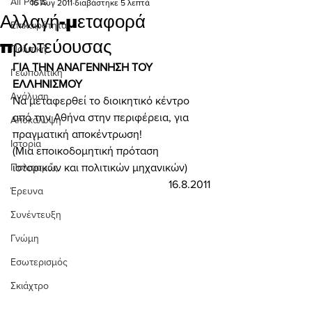
All Posts
16 Αυγ 2011
διαβάστηκε 5 λεπτά
Αλλαγή-μεταφορά
Επικαιρότητα
πρωτεύουσας
Πολιτική
ΓΙΑ ΤΗΝ ΑΝΑΓΕΝΝΗΣΗ ΤΟΥ 
Γεωπολιτική
ΕΛΛΗΝΙΣΜΟΥ 
Ανάλυση
Να μεταφερθεί το διοικητικό κέντρο 
από την Αθήνα στην περιφέρεια, για 
Αποκάλυψη
πραγματική αποκέντρωση! 
Ιστορία
(Μια εποικοδομητική πρόταση 
Πολιτισμός
ιστορικών και πολιτικών μηχανικών) 
16.8.2011
Έρευνα
Συνέντευξη
Γνώμη
Εσωτερισμός
Σκιάχτρο