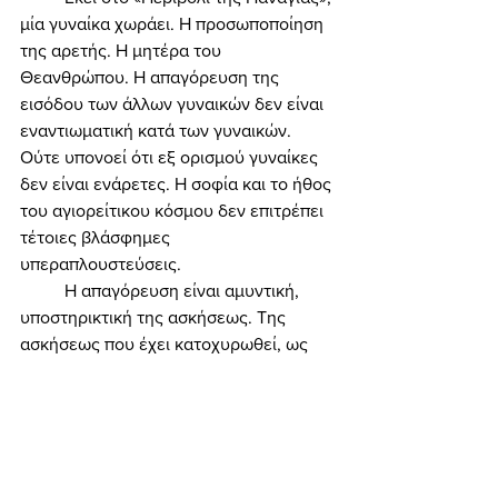
μία γυναίκα χωράει. Η προσωποποίηση 
της αρετής. Η μητέρα του 
Θεανθρώπου. Η απαγόρευση της 
εισόδου των άλλων γυναικών δεν είναι 
εναντιωματική κατά των γυναικών. 
Ούτε υπονοεί ότι εξ ορισμού γυναίκες 
δεν είναι ενάρετες. Η σοφία και το ήθος 
του αγιορείτικου κόσμου δεν επιτρέπει 
τέτοιες βλάσφημες 
υπεραπλουστεύσεις. 
	Η απαγόρευση είναι αμυντική, 
υποστηρικτική της ασκήσεως. Της 
ασκήσεως που έχει κατοχυρωθεί, ως 
δικαίωμα απαραβίαστο, με Χρυσόβουλα 
των Βυζαντινών Αυτοκρατόρων ήδη 
από τον 10ον αιώνα, με σουλτανικά 
φιρμάνια, με τα Συντάγματα του Νέου 
Ελληνικού Κράτους και με τα 