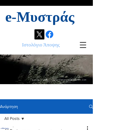
e-Μυστράς
Ιστολόγιο Άποψης
Contact info:
ikonandassociates@gmail.com
Ανάρτηση
All Posts
.