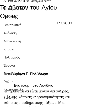
All Posts
17 Ιαν 2003
διαβάστηκε 3 λεπτά
Το άβατον του Αγίου
Επικαιρότητα
Όρους
Πολιτική
17.1.2003
Γεωπολιτική
Ανάλυση
Αποκάλυψη
Ιστορία
Πολιτισμός
Έρευνα
Συνέντευξη
Του 
Βύρωνα Γ. Πολύδωρα  
Γνώμη
	Ένα κλαμπ στο Λονδίνο 
Εσωτερισμός
επιτρέπεται να είναι μόνον για άνδρες, 
μάλιστα κάποιας κληρονομικότητας και 
Σκιάχτρο
κάποιας εισοδηματικής τάξεως. Μια 