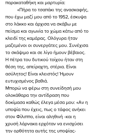
παρακαταθήκη και μαρτυρία: 
	«Πήρα το τσαπάκι της ανασκαφής, 
που έχω μαζί μου από το 1952, έσκυψα 
στο λάκκο και άρχισα να σκάβω με 
πείσμα και αγωνία το χώμα κάτω από το 
κλειδί της καμάρας. Ολόγυρα ήταν 
μαζεμένοι οι συνεργάτες μου. Συνέχισα 
το σκάψιμο και σε λίγο ήμουν βέβαιος. 
Η πέτρα του δυτικού τοίχου ήταν στη 
θέση της, απείραχτη, στέρια. Είναι 
ασύλητος! Είναι κλειστός! Ήμουν 
ευτυχισμένος βαθιά. 
Μπορώ να φέρω στη συνείδησή μου 
ολοκάθαρα την αντίδραση που 
δοκίμασα καθώς έλεγα μέσα μου: «Αν η 
υποψία που έχεις, πως ο τάφος ανήκει 
στον Φίλιππο, είναι αληθινή -και η 
χρυσή λάρνακα ερχόταν να ενισχύσει 
την ορθότητα αυτής της υποψίας- 