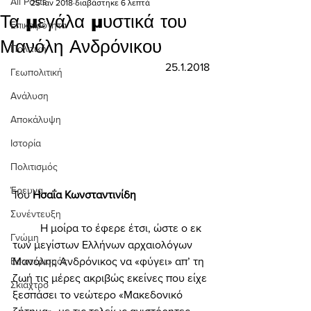
All Posts
25 Ιαν 2018
διαβάστηκε 6 λεπτά
Τα μεγάλα μυστικά του
Επικαιρότητα
Μανόλη Ανδρόνικου
Πολιτική
25.1.2018
Γεωπολιτική
Ανάλυση
Αποκάλυψη
Ιστορία
Πολιτισμός
Έρευνα
Του 
Ησαΐα Κωνσταντινίδη 
Συνέντευξη
	Η μοίρα το έφερε έτσι, ώστε ο εκ 
Γνώμη
των μεγίστων Ελλήνων αρχαιολόγων 
Μανόλης Ανδρόνικος να «φύγει» απ’ τη 
Εσωτερισμός
ζωή τις μέρες ακριβώς εκείνες που είχε 
Σκιάχτρο
ξεσπάσει το νεώτερο «Μακεδονικό 