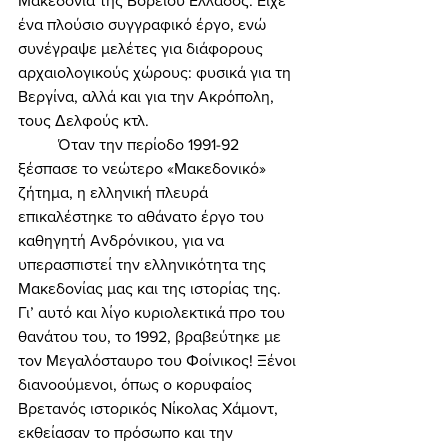
Μακεδονία της Βορείου Ελλάδος. Είχε 
ένα πλούσιο συγγραφικό έργο, ενώ 
συνέγραψε μελέτες για διάφορους 
αρχαιολογικούς χώρους: φυσικά για τη 
Βεργίνα, αλλά και για την Ακρόπολη, 
τους Δελφούς κτλ. 
	Όταν την περίοδο 1991-92 
ξέσπασε το νεώτερο «Μακεδονικό» 
ζήτημα, η ελληνική πλευρά 
επικαλέστηκε το αθάνατο έργο του 
καθηγητή Ανδρόνικου, για να 
υπερασπιστεί την ελληνικότητα της 
Μακεδονίας μας και της ιστορίας της. 
Γι’ αυτό και λίγο κυριολεκτικά προ του 
θανάτου του, το 1992, βραβεύτηκε με 
τον Μεγαλόσταυρο του Φοίνικος! Ξένοι 
διανοούμενοι, όπως ο κορυφαίος 
Βρετανός ιστορικός Νίκολας Χάμοντ, 
εκθείασαν το πρόσωπο και την 