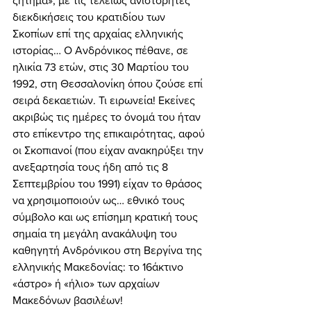
ζήτημα», με τις τελείως ανιστόρητες 
διεκδικήσεις του κρατιδίου των 
Σκοπίων επί της αρχαίας ελληνικής 
ιστορίας… Ο Ανδρόνικος πέθανε, σε 
ηλικία 73 ετών, στις 30 Μαρτίου του 
1992, στη Θεσσαλονίκη όπου ζούσε επί 
σειρά δεκαετιών. Τι ειρωνεία! Εκείνες 
ακριβώς τις ημέρες το όνομά του ήταν 
στο επίκεντρο της επικαιρότητας, αφού 
οι Σκοπιανοί (που είχαν ανακηρύξει την 
ανεξαρτησία τους ήδη από τις 8 
Σεπτεμβρίου του 1991) είχαν το θράσος 
να χρησιμοποιούν ως… εθνικό τους 
σύμβολο και ως επίσημη κρατική τους 
σημαία τη μεγάλη ανακάλυψη του 
καθηγητή Ανδρόνικου στη Βεργίνα της 
ελληνικής Μακεδονίας: το 16άκτινο 
«άστρο» ή «ήλιο» των αρχαίων 
Μακεδόνων βασιλέων! 