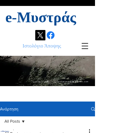
e-Μυστράς
Ιστολόγιο Άποψης
Contact info:
ikonandassociates@gmail.com
Ανάρτηση
All Posts
.