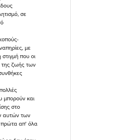
ίδους 
ητισμό, σε 
ό 
 
απηρίες, με 
 στιγμή που οι 
 της ζωής των 
συνθήκες 
υ μπορούν και 
ίσης στο 
ν αυτών των 
 πρώτα απ' όλα 