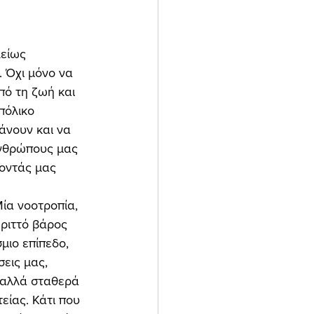
 Όχι μόνο να 
ό τη ζωή και 
πόλικο 
άνουν και να 
ανθρώπους μας 
νοντάς μας 
ριττό βάρος 
μιο επίπεδο, 
σεις μας, 
 αλλά σταθερά 
είας. Κάτι που 