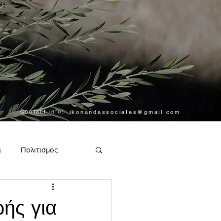
Contact info:
ikonandassociates@gmail.com
α
Πολιτισμός
ής για