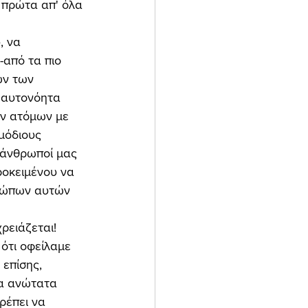
, πρώτα απ' όλα 
-από τα πιο 
ών των 
 αυτονόητα 
ων ατόμων με 
μόδιους 
νάνθρωποί μας 
ροκειμένου να 
ρώπων αυτών 
ότι οφείλαμε 
επίσης, 
α ανώτατα 
ρέπει να 