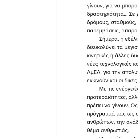
γίνουν, για να μπορ
δραστηριότητα... Σε 
δρόμους, σταθμούς, 
παρεμβάσεις, απαραί
	Σήμερα, η εξέλιξη της τεχνολογίας -όταν χρησιμοποιείται για ευγενείς σκοπούς- 
διευκολύνει τα μέγ
κινητικές ή άλλες δυ
νέες τεχνολογικές κ
ΑμΕΑ, για την απόλυ
εκκινούν και οι δικέ
	Με τις ενέργειές μας, στο πλαίσιο του κοινοβουλευτικού έργου, θέσαμε πολλές 
προτεραιότητες, αλλ
πρέπει να γίνουν. Ω
πρόγραμμά μας ως α
ανθρώπων, την ανάδε
θέμα ανθρωπιάς. 