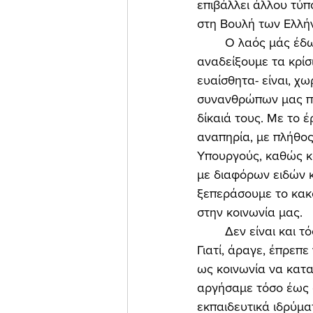
επιβάλλει άλλου τύπ
στη Βουλή των Ελλή
	Ο λαός μάς έδωσε τη δυνατότητα, ως μέλη του ελληνικού κοινοβουλίου, να 
αναδείξουμε τα κρίσ
ευαίσθητα- είναι, χ
συνανθρώπων μας που
δίκαιά τους. Με το 
αναπηρία, με πλήθο
Υπουργούς, καθώς κα
με διαφόρων ειδών κ
ξεπεράσουμε το κακ
στην κοινωνία μας. 
	Δεν είναι και τόσο δύσκολο να γίνουν κάποιες τομές, πολιτική βούληση χρειάζεται! 
Γιατί, άραγε, έπρεπ
ως κοινωνία να κατα
αργήσαμε τόσο έως 
εκπαιδευτικά ιδρύμα