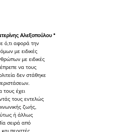
τερίνης Αλεξοπούλου * 
όμων με ειδικές 
νθρώπων με ειδικές 
έπρεπε να τους 
ολιτεία δεν στάθηκε 
περιστάσεων. 
α τους έχει 
ντάς τους εντελώς 
οινωνικής ζωής, 
ούτως ή άλλως 
ία σειρά από 
 και περιττές 