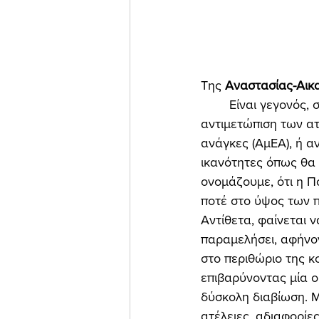
Της 
Αναστασίας-Αικα
	Είναι γεγονός, σε ό,τι αφορά την 
αντιμετώπιση των ατ
ανάγκες (ΑμΕΑ), ή α
ικανότητες όπως θα 
ονομάζουμε, ότι η Π
ποτέ στο ύψος των 
Αντίθετα, φαίνεται ν
παραμελήσει, αφήνο
στο περιθώριο της κ
επιβαρύνοντας μία 
δύσκολη διαβίωση. Μ
ατέλειες, αδιαφορίες