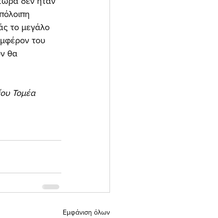
πόλοιπη 
άς το μεγάλο 
υμφέρον του 
ν θα 
ίου Τομέα 
Εμφάνιση όλων