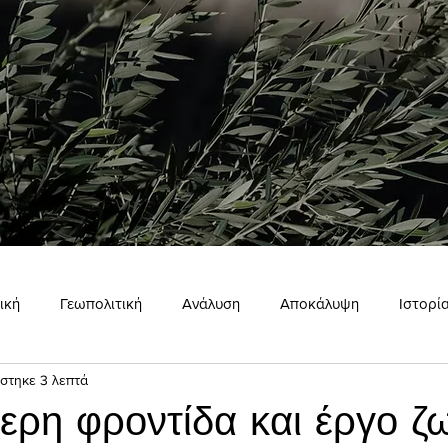
ική
Γεωπολιτική
Ανάλυση
Αποκάλυψη
Ιστορί
στηκε 3 λεπτά
ώμη
Εσωτερισμός
Σκιάχτρο
ερη φροντίδα και έργο ζω