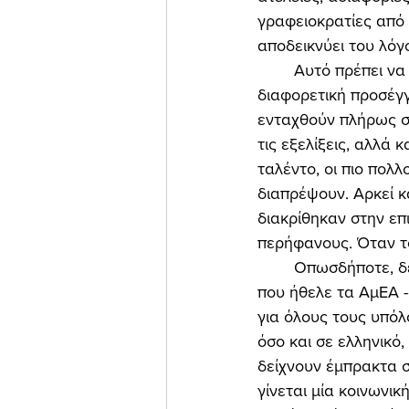
γραφειοκρατίες από
αποδεικνύει του λόγ
	Αυτό πρέπει να αλλάξει! Η εποχή μας -οι νέοι καιροί- επιβάλλουν μία τελείως 
διαφορετική προσέγγ
ενταχθούν πλήρως στ
τις εξελίξεις, αλλά 
ταλέντο, οι πιο πολ
διαπρέψουν. Αρκεί κ
διακρίθηκαν στην επι
περήφανους. Όταν το
	Οπωσδήποτε, δεν είναι εύκολο να ξεπεραστεί η νοοτροπία δεκαετιών. Μία νοοτροπία, 
που ήθελε τα ΑμΕΑ -
για όλους τους υπόλ
όσο και σε ελληνικό,
δείχνουν έμπρακτα σ
γίνεται μία κοινωνικ