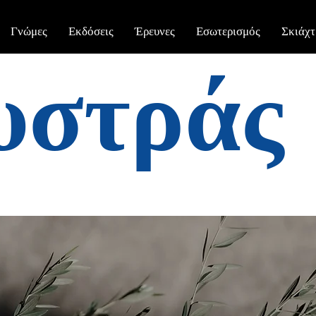
Γνώμες
Εκδόσεις
Έρευνες
Εσωτερισμός
Σκιάχτ
υστράς