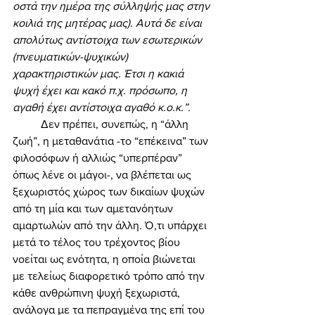
οστά την ημέρα της σύλληψής μας στην 
κοιλιά της μητέρας μας). Αυτά δε είναι 
απολύτως αντίστοιχα των εσωτερικών 
(πνευματικών-ψυχικών) 
χαρακτηριστικών μας. Έτσι η κακιά 
ψυχή έχει και κακό π.χ. πρόσωπο, η 
αγαθή έχει αντίστοιχα αγαθό κ.ο.κ.”. 
	Δεν πρέπει, συνεπώς, η “άλλη 
ζωή”, η μεταθανάτια -το “επέκεινα” των 
φιλοσόφων ή αλλιώς “υπερπέραν” 
όπως λένε οι μάγοι-, να βλέπεται ως 
ξεχωριστός χώρος των δικαίων ψυχών 
από τη μία και των αμετανόητων 
αμαρτωλών από την άλλη. Ό,τι υπάρχει 
μετά το τέλος του τρέχοντος βίου 
νοείται ως ενότητα, η οποία βιώνεται 
με τελείως διαφορετικό τρόπο από την 
κάθε ανθρώπινη ψυχή ξεχωριστά, 
ανάλογα με τα πεπραγμένα της επί του 