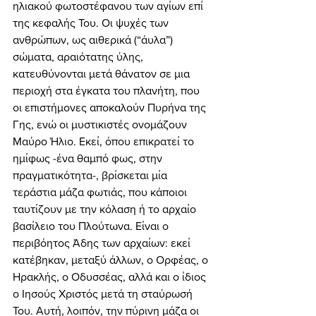
ηλιακού φωτοστέφανου των αγίων επί 
της κεφαλής Του. Οι ψυχές των 
ανθρώπων, ως αιθερικά (“άυλα”) 
σώματα, αραιότατης ύλης, 
κατευθύνονται μετά θάνατον σε μια 
περιοχή στα έγκατα του πλανήτη, που 
οι επιστήμονες αποκαλούν Πυρήνα της 
Γης, ενώ οι μυστικιστές ονομάζουν 
Μαύρο Ήλιο. Εκεί, όπου επικρατεί το 
ημίφως -ένα θαμπό φως, στην 
πραγματικότητα-, βρίσκεται μία 
τεράστια μάζα φωτιάς, που κάποιοι 
ταυτίζουν με την κόλαση ή το αρχαίο 
βασίλειο του Πλούτωνα. Είναι ο 
περιβόητος Άδης των αρχαίων: εκεί 
κατέβηκαν, μεταξύ άλλων, ο Ορφέας, ο 
Ηρακλής, ο Οδυσσέας, αλλά και ο ίδιος 
ο Ιησούς Χριστός μετά τη σταύρωσή 
Του. Αυτή, λοιπόν, την πύρινη μάζα οι 