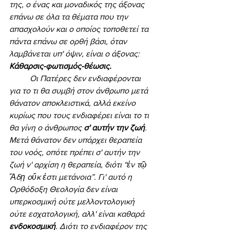
της, ο ένας και μοναδικός της άξονας 
επάνω σε όλα τα θέματα που την 
απασχολούν και ο οποίος τοποθετεί τα 
πάντα επάνω σε ορθή βάσι, όταν 
λαμβάνεται υπ' όψιν, είναι ο άξονας: 
Κάθαρσις-φωτισμός-θέωσις. 
	Οι Πατέρες δεν ενδιαφέρονται 
για το τι θα συμβή στον άνθρωπο μετά 
θάνατον αποκλειστικά, αλλά εκείνο 
κυρίως που τους ενδιαφέρει είναι το τι 
θα γίνη ο άνθρωπος 
σ' αυτήν την ζωή
. 
Μετά θάνατον δεν υπάρχει θεραπεία 
του νοός, οπότε πρέπει σ' αυτήν την 
ζωή ν' αρχίση η θεραπεία, διότι “ἐν τῷ 
Ἃδῃ οὔκ ἐστι μετάνοια”. Γι' αυτό η 
Ορθόδοξη Θεολογία δεν είναι 
υπερκοσμική ούτε μελλοντολογική 
ούτε εσχατολογική, αλλ' είναι καθαρά 
ενδοκοσμική
. Διότι το ενδιαφέρον της 