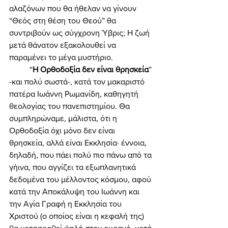
αλαζόνων που θα ήθελαν να γίνουν 
“Θεός στη θέση του Θεού” θα 
συντριβούν ως σύγχρονη Ύβρις; Η ζωή 
μετά θάνατον εξακολουθεί να 
παραμένει το μέγα μυστήριο. 
	“
Η Ορθοδοξία δεν είναι θρησκεία
” 
-και πολύ σωστά-, κατά τον μακαριστό 
πατέρα Ιωάννη Ρωμανίδη, καθηγητή 
θεολογίας του πανεπιστημίου. Θα 
συμπληρώναμε, μάλιστα, ότι η 
Ορθοδοξία όχι μόνο δεν είναι 
θρησκεία, αλλά είναι Εκκλησία· έννοια, 
δηλαδή, που πάει πολύ πιο πάνω από τα 
γήινα, που αγγίζει τα εξωπλανητικά 
δεδομένα του μέλλοντος κόσμου, αφού 
κατά την Αποκάλυψη του Ιωάννη και 
την Αγία Γραφή η Εκκλησία του 
Χριστού (ο οποίος είναι η κεφαλή της) 