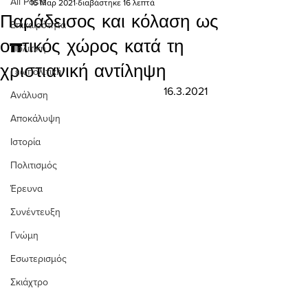
All Posts
16 Μαρ 2021
διαβάστηκε 16 λεπτά
Παράδεισος και κόλαση ως
Επικαιρότητα
οπτικός χώρος κατά τη
Πολιτική
χριστιανική αντίληψη
Γεωπολιτική
16.3.2021
Ανάλυση
Αποκάλυψη
Ιστορία
Πολιτισμός
Έρευνα
Συνέντευξη
Γνώμη
Εσωτερισμός
Σκιάχτρο