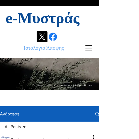
e-Μυστράς
Ιστολόγιο Άποψης
Contact info:
ikonandassociates@gmail.com
Ανάρτηση
All Posts
.