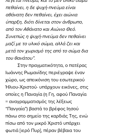
λέγεται πνεύμα, και το μεν υλικό σώμα 
πεθαίνει, η δε ψυχή-πνεύμα είναι 
αθάνατη δεν πεθαίνει, έχει αιώνια 
ύπαρξη, διότι δίνεται στον άνθρωπο, 
από τον Αθάνατο και Αιώνιο Θεό. 
Συνεπώς η ψυχή-πνεύμα δεν πεθαίνει 
μαζί με το υλικό σώμα, αλλά ζει και 
μετά τον χωρισμό της από το σώμα δια 
του θανάτου”. 
	Στην πραγματικότητα, ο πατέρας 
Ιωάννης Ρωμανίδης περιέγραψε έναν 
χώρο, ως απεικόνιση του εσωτερικού 
Ήλιου-Χριστού· υπάρχουν εικόνες, στις 
οποίες η Παναγία (η Γη, αφού Παναγία 
= αναγραμματισμός της λέξεως 
“Πανγαία”) βαστά το βρέφος Ιησού 
πάνω στο σημείο της καρδιάς Της, ενώ 
πίσω από τον μικρό Χριστό υπάρχει 
φωτιά [ιερό Πυρ], πέραν βέβαια του 