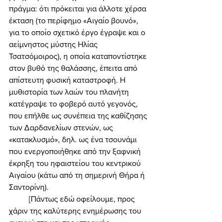
πράγμα: ότι πρόκειται για άλλοτε χέρσα 
έκταση (το περίφημο «Αιγαίο βουνό», 
για το οποίο σχετικό έργο έγραψε και ο 
αείμνηστος μύστης Ηλίας 
Τσατσόμοιρος), η οποία καταποντίστηκε 
στον βυθό της θαλάσσης, έπειτα από 
απίστευτη φυσική καταστροφή. Η 
μυθιστορία των λαών του πλανήτη 
κατέγραψε το φοβερό αυτό γεγονός, 
που επήλθε ως συνέπεια της καθίζησης 
των Δαρδανελίων στενών, ως 
«κατακλυσμό», δηλ. ως ένα τσουνάμι 
που ενεργοποιήθηκε από την ξαφνική 
έκρηξη του ηφαιστείου του κεντρικού 
Αιγαίου (κάτω από τη σημερινή Θήρα ή 
Σαντορίνη). 
	[Πάντως εδώ οφείλουμε, προς 
χάριν της καλύτερης ενημέρωσης του 