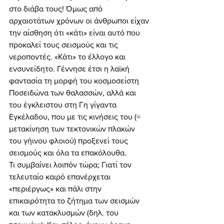
στο διάβα τους! Όμως από 
αρχαιοτάτων χρόνων οι άνθρωποι είχαν 
την αίσθηση ότι «κάτι» είναι αυτό που 
προκαλεί τους σεισμούς και τις 
νεροποντές. «Κάτι» το έλλογο και 
ενσυνείδητο. Γέννησε έτσι η λαϊκή 
φαντασία τη μορφή του κοσμοσείστη 
Ποσειδώνα των θαλασσών, αλλά και 
του έγκλειστου στη Γη γίγαντα 
Εγκέλαδου, που με τις κινήσεις του (= 
μετακίνηση των τεκτονικών πλακών 
του γήινου φλοιού) προξενεί τους 
σεισμούς και όλα τα επακόλουθα. 
Τι συμβαίνει λοιπόν τώρα; Γιατί τον 
τελευταίο καιρό επανέρχεται 
«περιέργως» και πάλι στην 
επικαιρότητα το ζήτημα των σεισμών 
και των κατακλυσμών (δηλ. του 