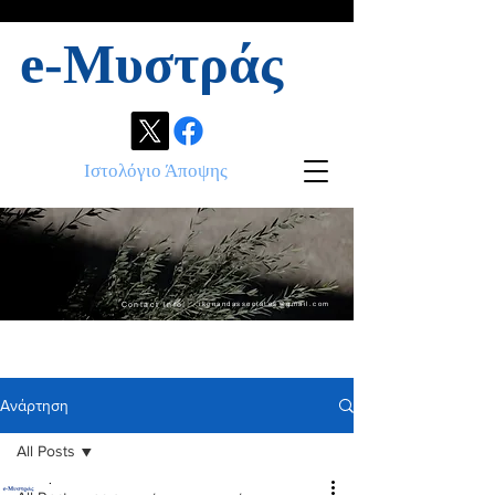
e-Μυστράς
Ιστολόγιο Άποψης
Contact info:
ikonandassociates@gmail.com
Ανάρτηση
All Posts
.