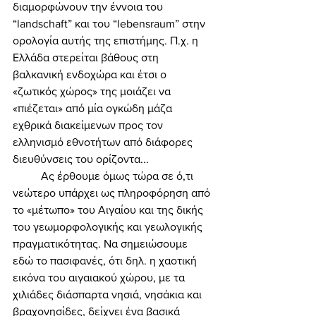
διαμορφώνουν την έννοια του 
“landschaft” και του “lebensraum” στην 
ορολογία αυτής της επιστήμης. Π.χ. η 
Ελλάδα στερείται βάθους στη 
βαλκανική ενδοχώρα και έτσι ο 
«ζωτικός χώρος» της μοιάζει να 
«πιέζεται» από μία ογκώδη μάζα 
εχθρικά διακείμενων προς τον 
ελληνισμό εθνοτήτων από διάφορες 
διευθύνσεις του ορίζοντα... 
	Ας έρθουμε όμως τώρα σε ό,τι 
νεώτερο υπάρχει ως πληροφόρηση από 
το «μέτωπο» του Αιγαίου και της δικής 
του γεωμορφολογικής και γεωλογικής 
πραγματικότητας. Να σημειώσουμε 
εδώ το πασιφανές, ότι δηλ. η χαοτική 
εικόνα του αιγαιακού χώρου, με τα 
χιλιάδες διάσπαρτα νησιά, νησάκια και 
βραχονησίδες, δείχνει ένα βασικά 