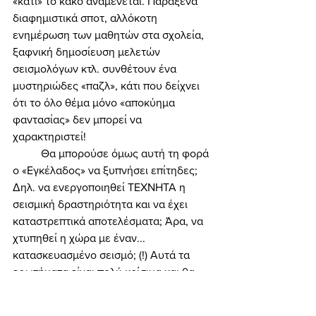
«κάτι» το κακό αναμένεται. Παράξενα 
διαφημιστικά σποτ, αλλόκοτη 
ενημέρωση των μαθητών στα σχολεία, 
ξαφνική δημοσίευση μελετών 
σεισμολόγων κτλ. συνθέτουν ένα 
μυστηριώδες «παζλ», κάτι που δείχνει 
ότι το όλο θέμα μόνο «αποκύημα 
φαντασίας» δεν μπορεί να 
χαρακτηριστεί! 
	Θα μπορούσε όμως αυτή τη φορά 
ο «Εγκέλαδος» να ξυπνήσει επίτηδες; 
Δηλ. να ενεργοποιηθεί ΤΕΧΝΗΤΑ η 
σεισμική δραστηριότητα και να έχει 
καταστρεπτικά αποτελέσματα; Άρα, να 
χτυπηθεί η χώρα με έναν... 
κατασκευασμένο σεισμό; (!) Αυτά τα 
ερωτήματα είναι πολύ κρίσιμα και θα 
πρέπει να προσεχθούν ιδιαίτερα! Δεν 
θα πρέπει δηλ. κανείς να τα ξεπερνά 