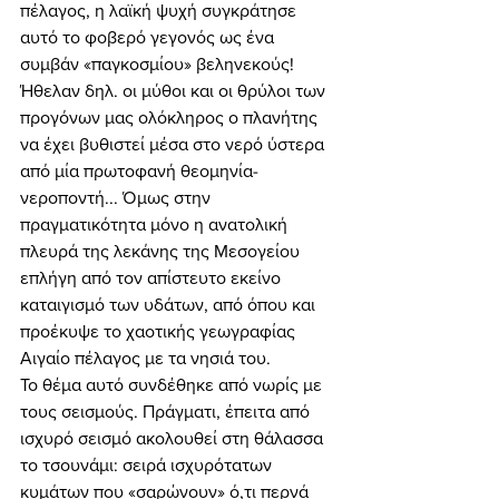
πέλαγος, η λαϊκή ψυχή συγκράτησε 
αυτό το φοβερό γεγονός ως ένα 
συμβάν «παγκοσμίου» βεληνεκούς! 
Ήθελαν δηλ. οι μύθοι και οι θρύλοι των 
προγόνων μας ολόκληρος ο πλανήτης 
να έχει βυθιστεί μέσα στο νερό ύστερα 
από μία πρωτοφανή θεομηνία-
νεροποντή... Όμως στην 
πραγματικότητα μόνο η ανατολική 
πλευρά της λεκάνης της Μεσογείου 
επλήγη από τον απίστευτο εκείνο 
καταιγισμό των υδάτων, από όπου και 
προέκυψε το χαοτικής γεωγραφίας 
Αιγαίο πέλαγος με τα νησιά του. 
Το θέμα αυτό συνδέθηκε από νωρίς με 
τους σεισμούς. Πράγματι, έπειτα από 
ισχυρό σεισμό ακολουθεί στη θάλασσα 
το τσουνάμι: σειρά ισχυρότατων 
κυμάτων που «σαρώνουν» ό,τι περνά 