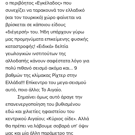
ο περιβόητος «Εγκέλαδος» που 
συνεχίζει να ταρακουνά τον ελλαδικό 
(και τον τουρκικό) χώρο φαίνεται να 
βρίσκεται σε κάποιου είδους 
«διέγερσή» του. Ήδη υπάρχουν γύρω 
μας προμηνύματα επικείμενης φυσικής 
καταστροφής! «Ειδικά» δελτία 
γεωλογικών ινστιτούτων της 
αλλοδαπής κάνουν σαφέστατα λόγο για 
πολύ πιθανό σεισμό ακόμα και... 9 
βαθμών της κλίμακας Ρίχτερ στην 
Ελλάδα!!! Επίκεντρο του μεγα-σεισμού 
αυτό, ποιο άλλο; Το Αιγαίο. 
	Σημαίνει όμως αυτό άραγε την 
επανενεργοποίηση του βυθισμένου 
εδώ και χιλιετίες ηφαιστείου του 
κεντρικού Αιγαίου; «Κύριος οίδε». Αλλά 
θα πρέπει να λάβουμε σοβαρά υπ’ όψιν 
μας και μία άλλη παράμετρο της 