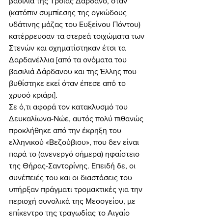
βασιλιά της Τροίας Δάρδανο, όταν 
(κατόπιν συμπίεσης της ογκώδους 
υδάτινης μάζας του Ευξείνου Πόντου) 
κατέρρευσαν τα στερεά τοιχώματα των 
Στενών και σχηματίστηκαν έτσι τα 
Δαρδανέλλια [από τα ονόματα του 
βασιλιά Δάρδανου και της Έλλης που 
βυθίστηκε εκεί όταν έπεσε από το 
χρυσό κριάρι]. 
Σε ό,τι αφορά τον κατακλυσμό του 
Δευκαλίωνα-Νώε, αυτός πολύ πιθανώς 
προκλήθηκε από την έκρηξη του 
ελληνικού «Βεζούβιου», που δεν είναι 
παρά το (ανενεργό σήμερα) ηφαίστειο 
της Θήρας-Σαντορίνης. Επειδή δε, οι 
συνέπειές του και οι διαστάσεις του 
υπήρξαν πράγματι τρομακτικές για την 
περιοχή συνολικά της Μεσογείου, με 
επίκεντρο της τραγωδίας το Αιγαίο 