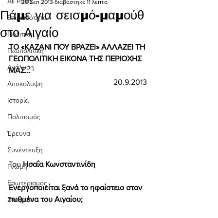
All Posts
20 Σεπ 2013
διαβάστηκε 11 λεπτά
Πάμε για σεισμό-μαμούθ
Επικαιρότητα
στο Αιγαίο
Πολιτική
ΤΟ «ΚΑΖΑΝΙ ΠΟΥ ΒΡΑΖΕΙ» ΑΛΛΑΖΕΙ ΤΗ 
Γεωπολιτική
ΓΕΩΠΟΛΙΤΙΚΗ ΕΙΚΟΝΑ ΤΗΣ ΠΕΡΙΟΧΗΣ 
Ανάλυση
ΜΑΣ... 
20.9.2013
Αποκάλυψη
Ιστορία
Πολιτισμός
Έρευνα
Συνέντευξη
Του 
Ησαΐα Κωνσταντινίδη 
Γνώμη
Εσωτερισμός
Ενεργοποιείται ξανά το ηφαίστειο στον 
πυθμένα του Αιγαίου; 
Σκιάχτρο