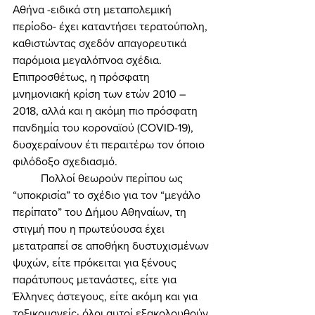
Αθήνα -ειδικά στη μεταπολεμική 
περίοδο- έχει καταντήσει τερατούπολη, 
καθιστώντας σχεδόν απαγορευτικά 
παρόμοια μεγαλόπνοα σχέδια. 
Επιπροσθέτως, η πρόσφατη 
μνημονιακή κρίση των ετών 2010 – 
2018, αλλά και η ακόμη πιο πρόσφατη 
πανδημία του κοροναϊού (COVID-19), 
δυσχεραίνουν έτι περαιτέρω τον όποιο 
φιλόδοξο σχεδιασμό. 
	Πολλοί θεωρούν περίπου ως 
“υποκρισία” το σχέδιο για τον “μεγάλο 
περίπατο” του Δήμου Αθηναίων, τη 
στιγμή που η πρωτεύουσα έχει 
μετατραπεί σε αποθήκη δυστυχισμένων 
ψυχών, είτε πρόκειται για ξένους 
παράτυπους μετανάστες, είτε για 
Έλληνες άστεγους, είτε ακόμη και για 
τοξικομανείς· όλοι αυτοί εξακολουθούν 