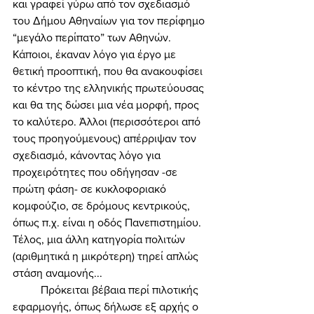
και γραφεί γύρω από τον σχεδιασμό 
του Δήμου Αθηναίων για τον περίφημο 
“μεγάλο περίπατο” των Αθηνών. 
Κάποιοι, έκαναν λόγο για έργο με 
θετική προοπτική, που θα ανακουφίσει 
το κέντρο της ελληνικής πρωτεύουσας 
και θα της δώσει μια νέα μορφή, προς 
το καλύτερο. Άλλοι (περισσότεροι από 
τους προηγούμενους) απέρριψαν τον 
σχεδιασμό, κάνοντας λόγο για 
προχειρότητες που οδήγησαν -σε 
πρώτη φάση- σε κυκλοφοριακό 
κομφούζιο, σε δρόμους κεντρικούς, 
όπως π.χ. είναι η οδός Πανεπιστημίου. 
Τέλος, μια άλλη κατηγορία πολιτών 
(αριθμητικά η μικρότερη) τηρεί απλώς 
στάση αναμονής... 
	Πρόκειται βέβαια περί πιλοτικής 
εφαρμογής, όπως δήλωσε εξ αρχής ο 