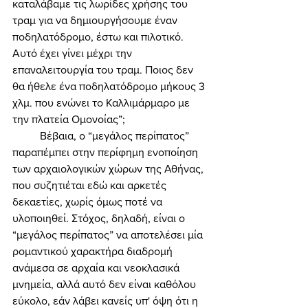
καταλάβαμε τις λωρίδες χρήσης του 
τραμ για να δημιουργήσουμε έναν 
ποδηλατόδρομο, έστω και πιλοτικό. 
Αυτό έχει γίνει μέχρι την 
επαναλειτουργία του τραμ. Ποιος δεν 
θα ήθελε ένα ποδηλατόδρομο μήκους 3 
χλμ. που ενώνει το Καλλιμάρμαρο με 
την πλατεία Ομονοίας”; 
	Βέβαια, ο “μεγάλος περίπατος” 
παραπέμπει στην περίφημη ενοποίηση 
των αρχαιολογικών χώρων της Αθήνας, 
που συζητιέται εδώ και αρκετές 
δεκαετίες, χωρίς όμως ποτέ να 
υλοποιηθεί. Στόχος, δηλαδή, είναι ο 
“μεγάλος περίπατος” να αποτελέσει μία 
ρομαντικού χαρακτήρα διαδρομή 
ανάμεσα σε αρχαία και νεοκλασικά 
μνημεία, αλλά αυτό δεν είναι καθόλου 
εύκολο, εάν λάβει κανείς υπ' όψη ότι η 