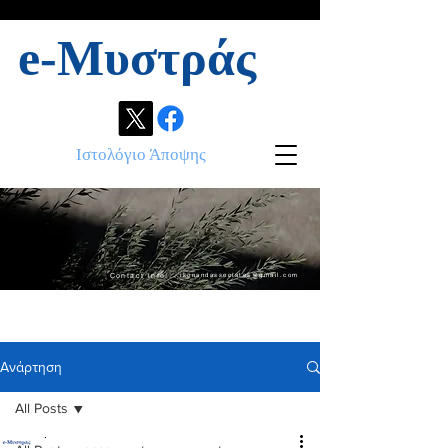
e-Μυστράς
Ιστολόγιο Άποψης
Contact info:
ikonandassociates@gmail.com
Ανάρτηση
All Posts
.