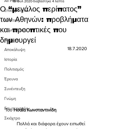
All Posts
18 Ιουλ 2020
διαβάστηκε 4 λεπτά
Ο “μεγάλος περίπατος”
Επικαιρότητα
των Αθηνών: προβλήματα
Πολιτική
και προοπτικές που
Γεωπολιτική
δημιουργεί
Ανάλυση
18.7.2020
Αποκάλυψη
Ιστορία
Πολιτισμός
Έρευνα
Συνέντευξη
Γνώμη
Εσωτερισμός
Του 
Ησαΐα Κωνσταντινίδη 
Σκιάχτρο
	Πολλά και διάφορα έχουν ειπωθεί 