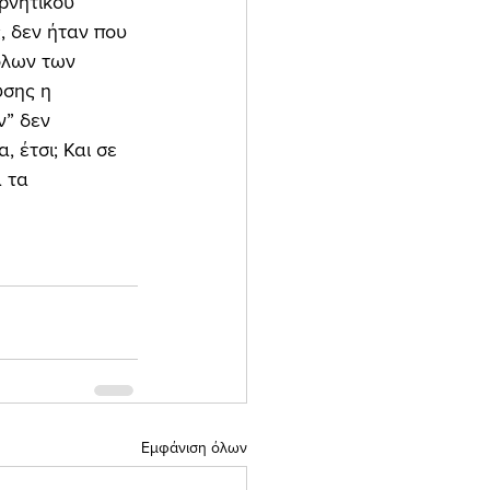
ρνητικού 
 δεν ήταν που 
όλων των 
υσης η 
ν” δεν 
 έτσι; Και σε 
 τα 
Εμφάνιση όλων