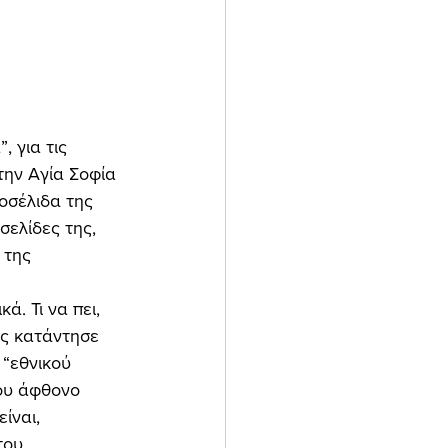
την Αγία Σοφία 
οσέλιδα της 
σελίδες της, 
 της 
ας κατάντησε 
 “εθνικού 
ου άφθονο 
ίναι, 
του 