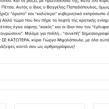
ύπου. Και τα βάζει, με πρωτοσέλιδά της, κατά του κυβε
 Πέτσα. Αυτός ο ίδιος ο Βαγγέλης Παπαδόπουλος, όμως,
ήριζε “άριστο” και “καλύτερο” κυβερνητικό εκπρόσωπο 
!) Αλλά τώρα που δεν πήρε τα λεφτά της κρατικής ενίσχ
τσας έγινε αίφνης “κακός” και οι ίδιοι που τον “έγλυφα
αυρώσουν”. Μιλάμε για πολλή... “συνεπή” δημοσιογραφία,
 ΣΕ ΚΑΤΩΤΕΡΑ, κύριε Γιώργο Μιχαλόπουλε, με όλα αυτά
μάζεψες κοντά σου ως αρθρογράφους! 