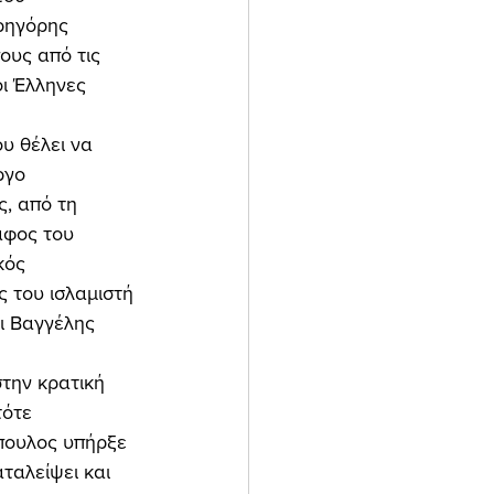
ρηγόρης 
υς από τις 
οι Έλληνες 
ργο 
, από τη 
άφος του 
κός 
 του ισλαμιστή 
ι Βαγγέλης 
ότε 
πουλος υπήρξε 
ταλείψει και 