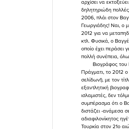
αρχίσει να εκτοξεύει
δηλητηριώδη πολλές
2006, πλάι στον Βα
Γεωργιάδης! Ναι, ο 
2012 για να μεταπηδ
κτλ. Φυσικά, ο Βαγγ
οποίο έχει περάσει γ
πολλή συνέπεια, όλ
	Βιογράφος του Ερντογάν, λοιπόν, ο κύριος αρθρογράφος της “Ελεύθερης Ώρας”. 
Πράγματι, το 2012 ο
σελίδων!), με τον τίτ
εξαντλητική βιογραφί
ισλαμιστές, δεν τόλμ
συμπέρασμα ότι ο Βα
διστάζει -ανάμεσα σε
αδιαφιλονίκητος ηγέ
Τουρκία στον 21ο αι