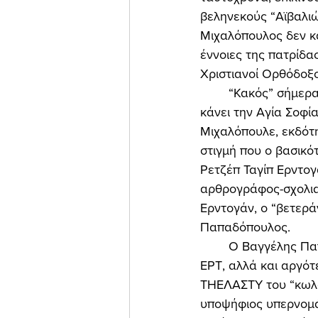
βεληνεκούς “Αϊβαλιώ
Μιχαλόπουλος δεν κ
έννοιες της πατρίδας 
Χριστιανοί Ορθόδοξοι
	“Κακός” σήμερα, για την “Ελεύθερη Ώρα”, ο Ερντογάν, ο “σουλτάνος” που θέλει να 
κάνει την Αγία Σοφία
Μιχαλόπουλε, εκδότη
στιγμή που ο βασικό
Ρετζέπ Ταγίπ Ερντογά
αρθρογράφος-σχολιασ
Ερντογάν, ο “βετερ
Παπαδόπουλος. 
	Ο Βαγγέλης Παπαδόπουλος είναι δημοσιογράφος, με χρόνια υπηρεσία στην κρατική 
ΕΡΤ, αλλά και αργότ
ΤΗΕΛΑΣΤΥ του “κωλο
υποψήφιος υπερνομάρ