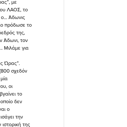
ας”, με 
ου ΛΑΟΣ, το  
... Άδωνις 
ίο πρόδωσε το 
όεδρός της, 
ν Άδωνι, τον 
. Μιλάμε για 
(800 σχεδόν 
 μία 
υ, οι 
βγαίνει το 
οποίο δεν 
αι ο 
ισάγει την 
 ιστορική της 