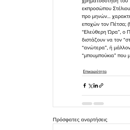
χρηματοδότηση του Τ
εκπροσώπου Στέλιου
προ μηνών... χαρακτ
εποχών τον Πέτσα; (
“Ελεύθερη Ώρα”, ο Πέ
διστάζουν να τον “στ
“ανώτερα”, ή μάλλον
“μπουμπούκια” που 
Επικαιρότητα
Πρόσφατες αναρτήσεις