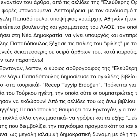
 εναντίον του άρθρα, από τις σελίδες της “Ελεύθερης Ώρ
 φορές υπονοούμενα. Λεπτομέρεια: με τον συνδυασμό τ
γγέλη Παπαδόπουλο, υποψήφιος νομάρχης Αθηνών ήταν ο
μετέπειτα βουλευτής και γραμματέας του ΛΑΟΣ, τον οπο
ήσει στη Νέα Δημοκρατία, να γίνει υπουργός και αντιπρ
έλης Παπαδόπουλος ξέχασε τις παλιές του “φιλίες” με το
ενεές δεκατέσσερις σε σειρά άρθρων του, κατά καιρούς..
ων των παραπάνω! 
 εν λόγω Παπαδόπουλος δημοσίευσε το ογκώδες βιβλίο 
λο -στα τουρκικά!- “Recep Tayyip Erdoğan”. Πρόκειται για
α του Τούρκου ηγέτη, την οποία ούτε οι συμπατριώτες το
ησαν να εκδώσουν! Από τις σελίδες του ως άνω βιβλίου 
γγέλης Παπαδόπουλος θαυμάζει τον Ερντογάν, για τον 
 πολλά άλλα εγκωμιαστικά- να γράψει και τα εξής: “...είν
της που διεμβολίζει την παγκόσμια πραγματικότητα και ε
ώνα, ως μεγάλη ισλαμική δημοκρατική δύναμη με όλη την