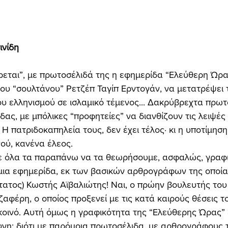
νίδη 
ου “σουλτάνου” Ρετζέπ Ταγίπ Ερντογάν, να μετατρέψει 
υ ελληνισμού σε ισλαμικό τέμενος... Δακρύβρεχτα πρωτ
ας, με μπόλικες “προφητείες” να διανθίζουν τις λειψές 
Η πατριδοκαπηλεία τους, δεν έχει τέλος· κι η υποτίμηση
ού, κανένα έλεος. 
 μια εφημερίδα, εκ των βασικών αρθρογράφων της οποί
κότατος) Κωστής Αϊβαλιώτης! Ναι, ο πρώην βουλευτής του
φέρη, ο οποίος προξενεί με τις κατά καιρούς θέσεις τ
οινό. Αυτή όμως η γραφικότητα της “Ελεύθερης Ώρας” ε
υνη: διότι με παρόμοια πρωτοσέλιδα, με αρθρογράφους 