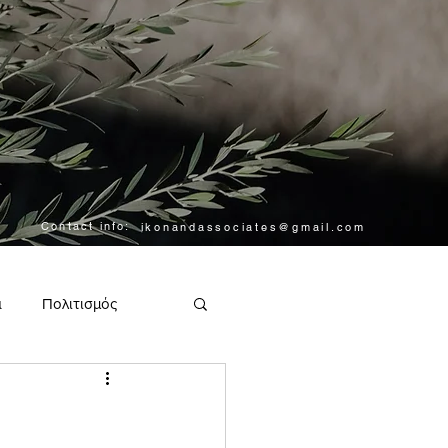
Contact info:
ikonandassociates@gmail.com
α
Πολιτισμός