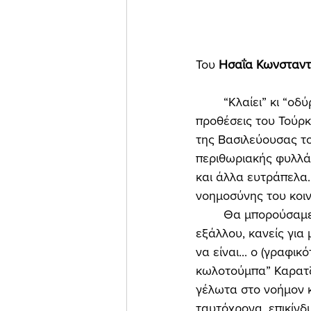
Του 
Ησαΐα Κωνσταντι
	“Κλαίει” κι “οδύρεται”, με πρωτοσέλιδά της η εφημερίδα “Ελεύθερη Ώρα”, για τις 
προθέσεις του Τούρκ
της Βασιλεύουσας το
περιθωριακής φυλλάδ
και άλλα ευτράπελα. 
νοημοσύνης του κοιν
	Θα μπορούσαμε όλα τα παραπάνω να τα θεωρήσουμε, ασφαλώς, γραφικά. Τι να πει, 
εξάλλου, κανείς για
να είναι... ο (γραφι
κωλοτούμπα” Καρατζα
γέλωτα στο νοήμον κ
ταυτόχρονα, επικίνδ