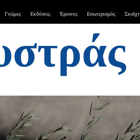
Γνώμες
Εκδόσεις
Έρευνες
Εσωτερισμός
Σκιάχτ
υστράς