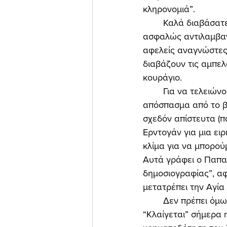
κληρονομιά”. 
	Καλά διαβάσατε. Αυτά πιστεύει ο Βαγγέλης Παπαδόπουλος για τον Ερντογάν, και 
ασφαλώς αντιλαμβαν
αφελείς αναγνώστες 
διαβάζουν τις αμπελ
κουράγιο. 
	Για να τελειώνουμε με τη βιογραφία του Ερντογάν, αξίζει να παραθέσουμε και το εξής 
απόσπασμα από το βι
σχεδόν απίστευτα (π
Ερντογάν για μια ει
κλίμα για να μπορού
Αυτά γράφει ο Παπα
δημοσιογραφίας”, αφ
μετατρέπει την Αγία 
	Δεν πρέπει όμως να μας εκπλήσσουν οι “κωλοτούμπες” της “Ελεύθερης Ώρας”. 
“Κλαίγεται” σήμερα 