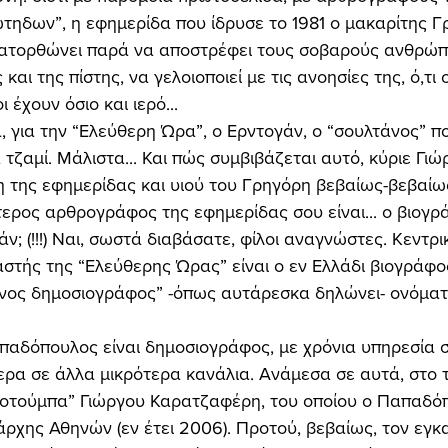
τηδων”, η εφημερίδα που ίδρυσε το 1981 ο μακαρίτης Γ
ατορθώνει παρά να αποστρέφει τους σοβαρούς ανθρώπο
και της πίστης, να γελοιοποιεί με τις ανοησίες της, ό,τι 
 έχουν όσιο και ιερό... 
 τζαμί. Μάλιστα... Και πώς συμβιβάζεται αυτό, κύριε Γιώ
 της εφημερίδας και υιού του Γρηγόρη βεβαίως-βεβαίως
τερος αρθρογράφος της εφημερίδας σου είναι... ο βιογρ
ν; (!!!) Ναι, σωστά διαβάσατε, φίλοι αναγνώστες. Κεντρι
τής της “Ελεύθερης Ώρας” είναι ο εν Ελλάδι βιογράφος
άνος δημοσιογράφος” -όπως αυτάρεσκα δηλώνει- ονόματ
ερα σε άλλα μικρότερα κανάλια. Ανάμεσα σε αυτά, στο τ
τούμπα” Γιώργου Καρατζαφέρη, του οποίου ο Παπαδό
χης Αθηνών (εν έτει 2006). Προτού, βεβαίως, τον εγκα