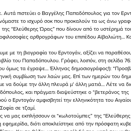
όμαστε το ισχυρό σοκ που προκαλούν τα ως άνω γραφ
της “Ελεύθερης Ώρας” που δίνουν από το υστέρημά του
οφιλοσοφίες αρθρογράφων του επιπέδου Αϊβαλιώτη... Κ
βλίο του Παπαδόπουλου. Γράφει, λοιπόν, στη σελίδα 762
ου όμως τα έγραψε... Έλληνας δημοσιογράφος!): “Προσβ
ρηνική συμβίωση των λαών μας. Επί των ημερών του δημ
με να δούμε την άλλη πλευρά μ' άλλη ματιά... Λέτε να δ
δόπουλος, και πράγματι διαψεύστηκε ο “βετεράνος της 
ού ο Ερντογάν αμφισβητεί την ελληνικότητα του Αιγαίου
Σοφία σε τζαμί. 
η εφημερίδα, διότι αποκλείστηκε από την πρόσφατη κυβε