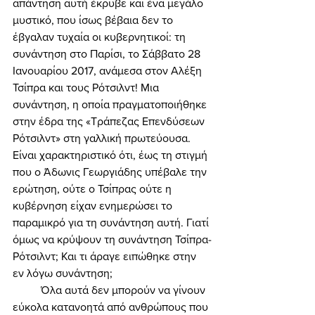
απάντηση αυτή έκρυβε και ένα μεγάλο 
μυστικό, που ίσως βέβαια δεν το 
έβγαλαν τυχαία οι κυβερνητικοί: τη 
συνάντηση στο Παρίσι, το Σάββατο 28 
Ιανουαρίου 2017, ανάμεσα στον Αλέξη 
Τσίπρα και τους Ρότσιλντ! Μια 
συνάντηση, η οποία πραγματοποιήθηκε 
στην έδρα της «Τράπεζας Επενδύσεων 
Ρότσιλντ» στη γαλλική πρωτεύουσα. 
Είναι χαρακτηριστικό ότι, έως τη στιγμή 
που ο Άδωνις Γεωργιάδης υπέβαλε την 
ερώτηση, ούτε ο Τσίπρας ούτε η 
κυβέρνηση είχαν ενημερώσει το 
παραμικρό για τη συνάντηση αυτή. Γιατί 
όμως να κρύψουν τη συνάντηση Τσίπρα-
Ρότσιλντ; Και τι άραγε ειπώθηκε στην 
εν λόγω συνάντηση; 
	Όλα αυτά δεν μπορούν να γίνουν 
εύκολα κατανοητά από ανθρώπους που 