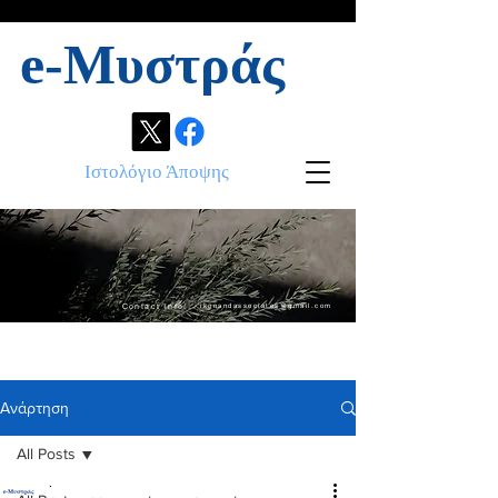
e-Μυστράς
Ιστολόγιο Άποψης
Contact info:
ikonandassociates@gmail.com
Ανάρτηση
All Posts
.