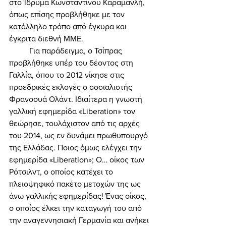
στο Ίδρυμα Κωνσταντίνου Καραμανλή, 
όπως επίσης προβλήθηκε με τον 
κατάλληλο τρόπο από έγκυρα και 
έγκριτα διεθνή ΜΜΕ. 
	Για παράδειγμα, ο Τσίπρας 
προβλήθηκε υπέρ του δέοντος στη 
Γαλλία, όπου το 2012 νίκησε στις 
προεδρικές εκλογές ο σοσιαλιστής 
Φρανσουά Ολάντ. Ιδιαίτερα η γνωστή 
γαλλική εφημερίδα «Liberation» τον 
θεώρησε, τουλάχιστον από τις αρχές 
του 2014, ως εν δυνάμει πρωθυπουργό 
της Ελλάδας. Ποιος όμως ελέγχει την 
εφημερίδα «Liberation»; Ο… οίκος των 
Ρότσιλντ, ο οποίος κατέχει το 
πλειοψηφικό πακέτο μετοχών της ως 
άνω γαλλικής εφημερίδας! Ένας οίκος, 
ο οποίος έλκει την καταγωγή του από 
την αναγεννησιακή Γερμανία και ανήκει 