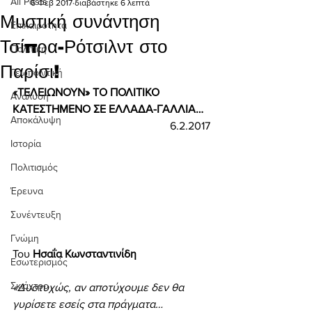
All Posts
6 Φεβ 2017
διαβάστηκε 6 λεπτά
Μυστική συνάντηση
Επικαιρότητα
Τσίπρα-Ρότσιλντ στο
Πολιτική
Παρίσι!
Γεωπολιτική
«ΤΕΛΕΙΩΝΟΥΝ» ΤΟ ΠΟΛΙΤΙΚΟ 
Ανάλυση
ΚΑΤΕΣΤΗΜΕΝΟ ΣΕ ΕΛΛΑΔΑ-ΓΑΛΛΙΑ… 
Αποκάλυψη
6.2.2017
Ιστορία
Πολιτισμός
Έρευνα
Συνέντευξη
Γνώμη
Του 
Ησαΐα Κωνσταντινίδη 
Εσωτερισμός
Σκιάχτρο
«Δυστυχώς, αν αποτύχουμε δεν θα 
γυρίσετε εσείς στα πράγματα… 