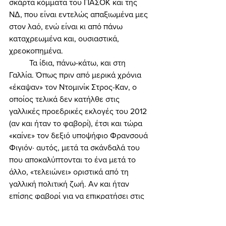
σκάρτα κόμματα του ΠΑΣΟΚ και της 
ΝΔ, που είναι εντελώς απαξιωμένα μες 
στον λαό, ενώ είναι κι από πάνω 
καταχρεωμένα και, ουσιαστικά, 
χρεοκοπημένα. 
	Τα ίδια, πάνω-κάτω, και στη 
Γαλλία. Όπως πριν από μερικά χρόνια 
«έκαψαν» τον Ντομινίκ Στρος-Καν, ο 
οποίος τελικά δεν κατήλθε στις 
γαλλικές προεδρικές εκλογές του 2012 
(αν και ήταν το φαβορί), έτσι και τώρα 
«καίνε» τον δεξιό υποψήφιο Φρανσουά 
Φιγιόν· αυτός, μετά τα σκάνδαλά του 
που αποκαλύπτονται το ένα μετά το 
άλλο, «τελειώνει» οριστικά από τη 
γαλλική πολιτική ζωή. Αν και ήταν 
επίσης φαβορί για να επικρατήσει στις 
γαλλικές εκλογές της άνοιξης, εν 
τούτοις το διεθνές πολιτικό-οικονομικό 