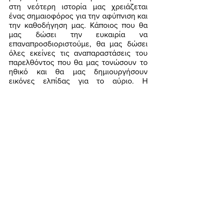
στη νεότερη ιστορία μας χρειάζεται 
ένας σημαιοφόρος για την αφύπνιση και 
την καθοδήγηση μας. Κάποιος που θα 
μας δώσει την ευκαιρία να 
επαναπροσδιοριστούμε, θα μας δώσει 
όλες εκείνες τις αναπαραστάσεις του 
παρελθόντος που θα μας τονώσουν το 
ηθικό και θα μας δημιουργήσουν 
εικόνες ελπίδας για το αύριο. Η 
καλλιέργεια εθνικής συνείδησης σήμερα 
δεν έχει να κάνει μόνον με τη γνώση 
της ιστορίας και των ιδιαίτερών μας 
χαρακτηριστικών ως έθνος, αλλά και με 
την συνειδητοποίηση των δυνατοτήτων 
μας, του πολιτιστικού και του 
γεωλογικού μας πλούτου, της 
γεωπολιτικής μας θέσης και αξίας. 
	Η γνώση της εθνικής ταυτότητας 
δημιουργεί συνεκτικό ιστό στην 
κοινωνία που είναι πολύ δύσκολο να 
σπάσει. Δημιουργεί αισθήματα ελπίδας 
και αισιοδοξίας, οδηγεί το λαό στο να 
λειτουργεί ομαδικά και όχι μόνον 