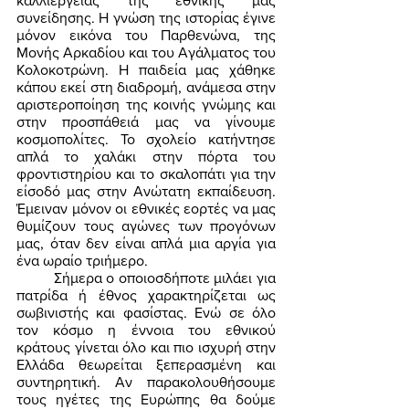
καλλιέργειας της εθνικής μας 
συνείδησης. Η γνώση της ιστορίας έγινε 
μόνον εικόνα του Παρθενώνα, της 
Μονής Αρκαδίου και του Αγάλματος του 
Κολοκοτρώνη. Η παιδεία μας χάθηκε 
κάπου εκεί στη διαδρομή, ανάμεσα στην 
αριστεροποίηση της κοινής γνώμης και 
στην προσπάθειά μας να γίνουμε 
κοσμοπολίτες. Το σχολείο κατήντησε 
απλά το χαλάκι στην πόρτα του 
φροντιστηρίου και το σκαλοπάτι για την 
είσοδό μας στην Ανώτατη εκπαίδευση. 
Έμειναν μόνον οι εθνικές εορτές να μας 
θυμίζουν τους αγώνες των προγόνων 
μας, όταν δεν είναι απλά μια αργία για 
ένα ωραίο τριήμερο.  
	Σήμερα ο οποιοσδήποτε μιλάει για 
πατρίδα ή έθνος χαρακτηρίζεται ως 
σωβινιστής και φασίστας. Ενώ σε όλο 
τον κόσμο η έννοια του εθνικού 
κράτους γίνεται όλο και πιο ισχυρή στην 
Ελλάδα θεωρείται ξεπερασμένη και 
συντηρητική. Αν παρακολουθήσουμε 
τους ηγέτες της Ευρώπης θα δούμε 