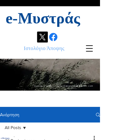
e-Μυστράς
Ιστολόγιο Άποψης
Contact info:
ikonandassociates@gmail.com
Ανάρτηση
All Posts
.