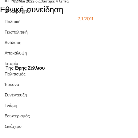
All Posts
22 Μαΐ 2022
διαβάστηκε 4 λεπτά
Εθνική συνείδηση
Επικαιρότητα
7.1.2011
Πολιτική
Γεωπολιτική
Ανάλυση
Αποκάλυψη
Ιστορία
Της 
Έφης Σέλλιου  
Πολιτισμός
Έρευνα
Συνέντευξη
Γνώμη
Εσωτερισμός
Σκιάχτρο