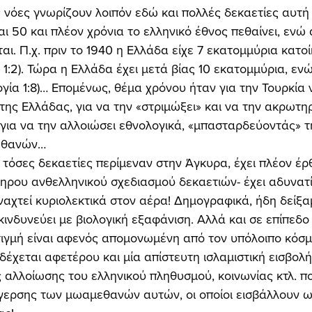
ς νόες γνωρίζουν λοιπόν εδώ και πολλές δεκαετίες αυτή 
ι 50 και πλέον χρόνια το ελληνικό έθνος πεθαίνει, ενώ 
αι. Π.χ. πριν το 1940 η Ελλάδα είχε 7 εκατομμύρια κατοί
 1:2). Τώρα η Ελλάδα έχει μετά βίας 10 εκατομμύρια, ενώ
γία 1:8)… Επομένως, θέμα χρόνου ήταν για την Τουρκία 
της Ελλάδας, για να την «στριμώξει» και να την ακρωτηρ
 για να την αλλοιώσει εθνολογικά, «μπασταρδεύοντάς» τ
εθανών… 
 τόσες δεκαετίες περίμεναν στην Άγκυρα, έχει πλέον έρ
ηρου ανθελληνικού σχεδιασμού δεκαετιών- έχει αδυνατί
ιναχτεί κυριολεκτικά στον αέρα! Δημογραφικά, ήδη δείξα
ινδυνεύει με βιολογική εξαφάνιση. Αλλά και σε επίπεδο
στιγμή είναι αφενός απομονωμένη από τον υπόλοιπο κόσμο
 δέχεται αφετέρου και μία απίστευτη ισλαμιστική εισβολή
ς αλλοίωσης του ελληνικού πληθυσμού, κοινωνίας κτλ. π
έγερσης των μωαμεθανών αυτών, οι οποίοι εισβάλλουν ω