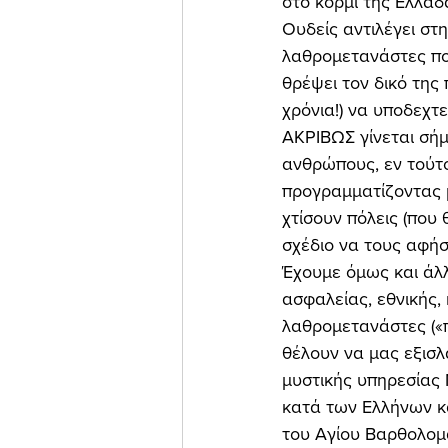
στο κορμί της Ελλάδ
Ουδείς αντιλέγει στ
λαθρομετανάστες πο
θρέψει τον δικό της
χρόνια!) να υποδεχτ
ΑΚΡΙΒΩΣ γίνεται σή
ανθρώπους, εν τούτ
προγραμματίζοντας μ
χτίσουν πόλεις (που 
σχέδιο να τους αφήσ
Έχουμε όμως και άλλ
ασφαλείας, εθνικής, 
λαθρομετανάστες («π
θέλουν να μας εξισλ
μυστικής υπηρεσίας 
κατά των Ελλήνων κα
του Αγίου Βαρθολομα