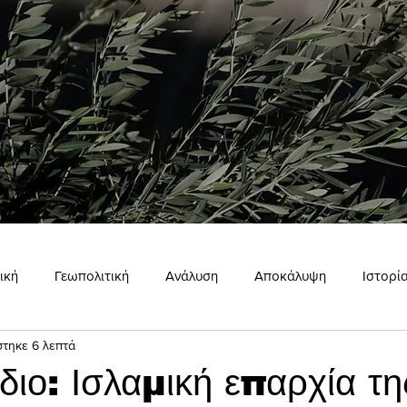
ική
Γεωπολιτική
Ανάλυση
Αποκάλυψη
Ιστορί
στηκε 6 λεπτά
ώμη
Εσωτερισμός
Σκιάχτρο
έδιο: Ισλαμική επαρχία τη