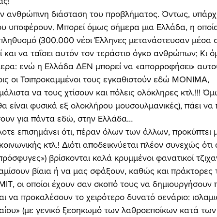
ας! 
ην ανθρώπινη διάσταση του προβλήματος. Όντως, υπάρχο
υ υποφέρουν. Μπορεί όμως σήμερα μια Ελλάδα, η οποία 
 πληθυσμό (300.000 νέοι Έλληνες μετανάστευσαν μέσα σε
εί και να ταΐσει αυτόν τον τεράστιο όγκο ανθρώπων; Κι
μερα: ενώ η Ελλάδα ΔΕΝ μπορεί να «απορροφήσει» αυτο
οις οι Τσιπροκαμμένοι τους εγκαθιστούν εδώ ΜΟΝΙΜΑ, 
άλιστα να τους χτίσουν και πόλεις ολόκληρες κτλ.!!! Όμ
θα είναι φυσικά εξ ολοκλήρου μουσουλμανικές), πάει να 
ουν για πάντα εδώ, στην Ελλάδα… 
οτε επισημάνει ότι, πέραν όλων των άλλων, προκύπτει 
κοινωνικής κτλ.! Διότι αποδεικνύεται πλέον συνεχώς ότι
ρόσφυγες») βρίσκονται καλά κρυμμένοι φανατικοί τζιχαν
αμίσουν βίαια ή να μας σφάξουν, καθώς και πράκτορες 
ΜΙΤ, οι οποίοι έχουν σαν σκοπό τους να δημιουργήσουν 
ι να προκαλέσουν το χειρότερο δυνατό σενάριο: ισλαμι
ίου» (με γενικό ξεσηκωμό των λαθροεποίκων κατά των 