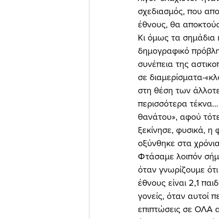
σχεδιασμός, που απο
έθνους, θα αποκτούσ
Κι όμως τα σημάδια 
δημογραφικό πρόβλημ
συνέπεια της αστικο
σε διαμερίσματα-«κλο
στη θέση των άλλοτε
περισσότερα τέκνα…
θανάτου», αφού τότε
ξεκίνησε, φυσικά, η
οξύνθηκε στα χρόνια
Φτάσαμε λοιπόν σήμερ
όταν γνωρίζουμε ότι
έθνους είναι 2,1 παι
γονείς, όταν αυτοί 
επιπτώσεις σε ΟΛΑ α