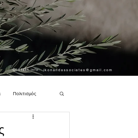
Contact info:
ikonandassociates@gmail.com
α
Πολιτισμός
ς