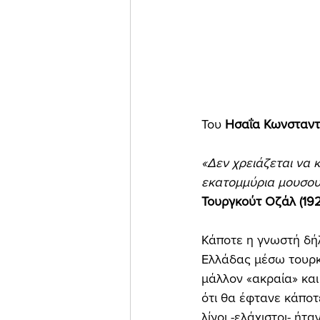
Του 
Ησαΐα Κωνσταντι
«Δεν χρειάζεται να 
εκατομμύρια μουσουλ
Τουργκούτ Οζάλ (192
Κάποτε η γνωστή δή
Ελλάδας μέσω τουρκ
μάλλον «ακραία» και
ότι θα έφτανε κάποτ
λίγοι -ελάχιστοι- ήτ