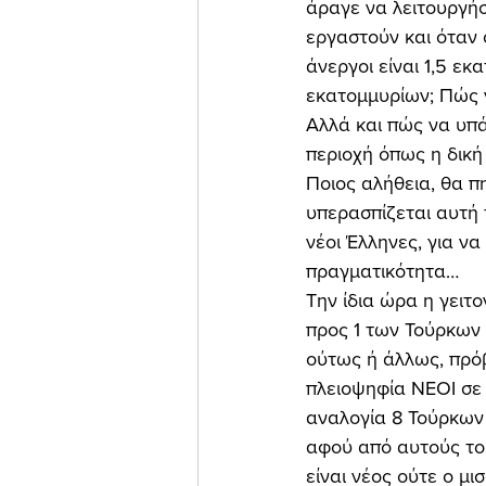
άραγε να λειτουργήσ
εργαστούν και όταν ο
άνεργοι είναι 1,5 ε
εκατομμυρίων; Πώς ν
Αλλά και πώς να υπά
περιοχή όπως η δική
Ποιος αλήθεια, θα πη
υπερασπίζεται αυτή 
νέοι Έλληνες, για ν
πραγματικότητα… 
Την ίδια ώρα η γειτο
προς 1 των Τούρκων 
ούτως ή άλλως, πρόβλ
πλειοψηφία ΝΕΟΙ σε η
αναλογία 8 Τούρκων 
αφού από αυτούς του
είναι νέος ούτε ο μισό