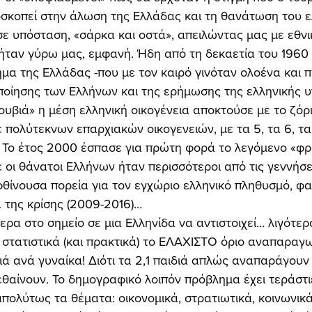
σκοπεί στην άλωση της Ελλάδας και τη θανάτωση του ε
ε υπόσταση, «σάρκα και οστά», απειλώντας μας με εθν
ήταν γύρω μας, εμφανή. Ήδη από τη δεκαετία του 1960 
α της Ελλάδας -που με τον καιρό γινόταν ολοένα και πι
ποίησης των Ελλήνων και της ερήμωσης της ελληνικής υ
υβιά» η μέση ελληνική οικογένεια αποκτούσε με το ζόρι 
 πολύτεκνων επαρχιακών οικογενειών, με τα 5, τα 6, τα 
 Το έτος 2000 έσπασε για πρώτη φορά το λεγόμενο «φρ
 οι θάνατοι Ελλήνων ήταν περισσότεροι από τις γεννήσει
 φθίνουσα πορεία για τον εγχώριο ελληνικό πληθυσμό, φ
 της κρίσης (2009-2016)… 
α στο σημείο σε μια Ελληνίδα να αντιστοιχεί… λιγότερο 
 στατιστικά (και πρακτικά) το ΕΛΑΧΙΣΤΟ όριο αναπαραγ
διά ανά γυναίκα! Διότι τα 2,1 παιδιά απλώς αναπαράγουν
πεθαίνουν. Το δημογραφικό λοιπόν πρόβλημα έχει τεράστι
πολύτως τα θέματα: οικονομικά, στρατιωτικά, κοινωνικά