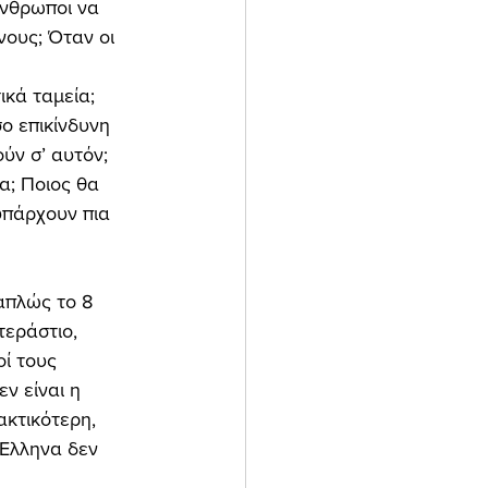
άνθρωποι να 
νους; Όταν οι 
 
κά ταμεία; 
ο επικίνδυνη 
ύν σ’ αυτόν; 
α; Ποιος θα 
υπάρχουν πια 
απλώς το 8 
τεράστιο, 
οί τους 
ν είναι η 
κτικότερη, 
 Έλληνα δεν 