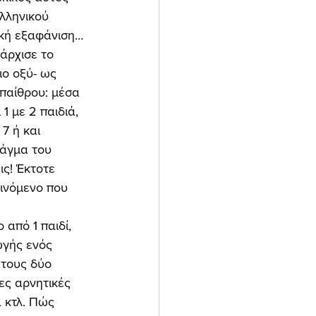
λληνικού 
ική εξαφάνιση… 
άρχισε το 
ο οξύ- ως 
παίθρου: μέσα 
1 με 2 παιδιά, 
7 ή και 
άγμα του 
ς! Έκτοτε 
αινόμενο που 
από 1 παιδί, 
ωγής ενός 
 τους δύο 
ες αρνητικές 
 κτλ. Πώς 