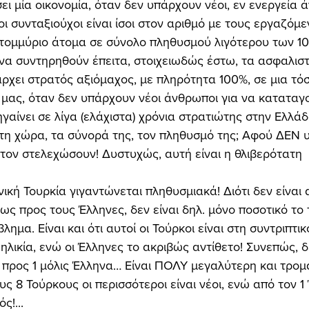
ει μία οικονομία, όταν δεν υπάρχουν νέοι, εν ενεργεία 
ι συνταξιούχοι είναι ίσοι στον αριθμό με τους εργαζόμε
κατομμύριο άτομα σε σύνολο πληθυσμού λιγότερου των 10
α συντηρηθούν έπειτα, στοιχειωδώς έστω, τα ασφαλιστι
ρχει στρατός αξιόμαχος, με πληρότητα 100%, σε μια τόσ
 μας, όταν δεν υπάρχουν νέοι άνθρωποι για να καταταγο
γαίνει σε λίγα (ελάχιστα) χρόνια στρατιώτης στην Ελλάδ
τη χώρα, τα σύνορά της, τον πληθυσμό της; Αφού ΔΕΝ 
α τον στελεχώσουν! Δυστυχώς, αυτή είναι η θλιβερότατη 
νική Τουρκία γιγαντώνεται πληθυσμιακά! Διότι δεν είναι 
ως προς τους Έλληνες, δεν είναι δηλ. μόνο ποσοτικό το 
ημα. Είναι και ότι αυτοί οι Τούρκοι είναι στη συντριπτικ
λικία, ενώ οι Έλληνες το ακριβώς αντίθετο! Συνεπώς, δε
προς 1 μόλις Έλληνα… Είναι ΠΟΛΥ μεγαλύτερη και τρομα
ς 8 Τούρκους οι περισσότεροι είναι νέοι, ενώ από τον 1
ς!... 