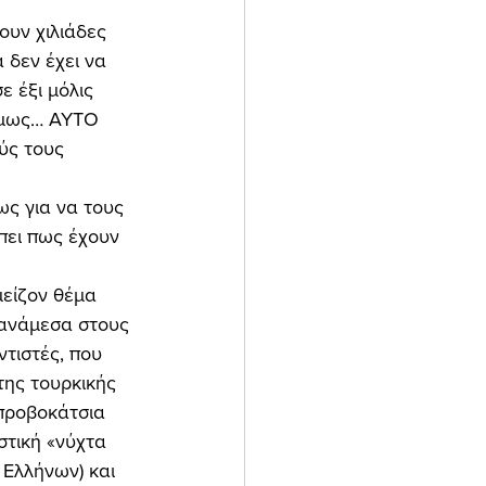
υν χιλιάδες 
δεν έχει να 
 έξι μόλις 
 όμως… ΑΥΤΟ 
ύς τους 
ως για να τους 
πει πως έχουν 
μείζον θέμα 
 ανάμεσα στους 
τιστές, που 
της τουρκικής 
προβοκάτσια 
στική «νύχτα 
Ελλήνων) και 