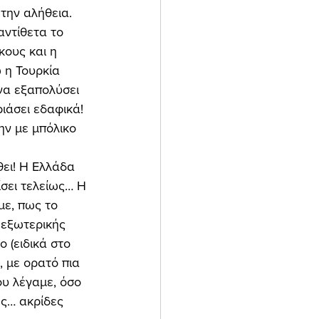
την αλήθεια. 
αντίθετα το 
κους και η 
 η Τουρκία 
να εξαπολύσει 
ιάσει εδαφικά! 
ην με μπόλικο 
θει! Η Ελλάδα 
σει τελείως… Η 
με, πως το 
 εξωτερικής 
 (ειδικά στο 
, με ορατό πια 
ου λέγαμε, όσο 
ς… ακρίδες 