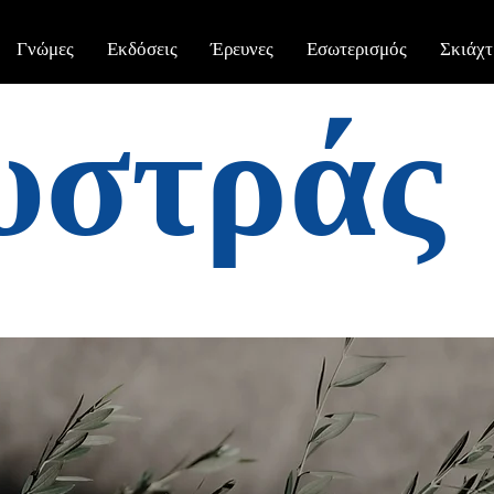
Γνώμες
Εκδόσεις
Έρευνες
Εσωτερισμός
Σκιάχτ
υστράς