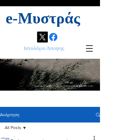
e-Μυστράς
Ιστολόγιο Άποψης
Contact info:
ikonandassociates@gmail.com
Ανάρτηση
All Posts
.