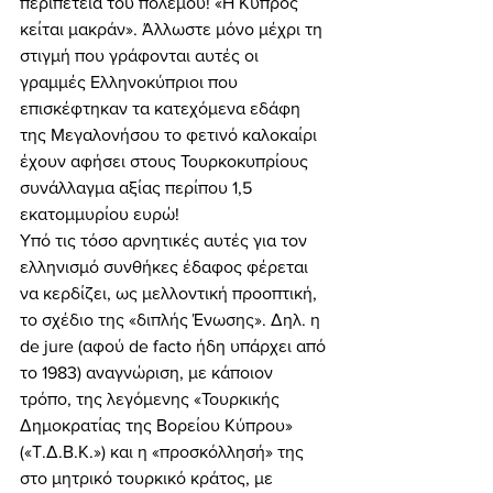
περιπέτεια του πολέμου! «Η Κύπρος 
κείται μακράν». Άλλωστε μόνο μέχρι τη 
στιγμή που γράφονται αυτές οι 
γραμμές Ελληνοκύπριοι που 
επισκέφτηκαν τα κατεχόμενα εδάφη 
της Μεγαλονήσου το φετινό καλοκαίρι 
έχουν αφήσει στους Τουρκοκυπρίους 
συνάλλαγμα αξίας περίπου 1,5 
εκατομμυρίου ευρώ! 
Υπό τις τόσο αρνητικές αυτές για τον 
ελληνισμό συνθήκες έδαφος φέρεται 
να κερδίζει, ως μελλοντική προοπτική, 
το σχέδιο της «διπλής Ένωσης». Δηλ. η 
de jure (αφού de facto ήδη υπάρχει από 
το 1983) αναγνώριση, με κάποιον 
τρόπο, της λεγόμενης «Τουρκικής 
Δημοκρατίας της Βορείου Κύπρου» 
(«Τ.Δ.Β.Κ.») και η «προσκόλλησή» της 
στο μητρικό τουρκικό κράτος, με 