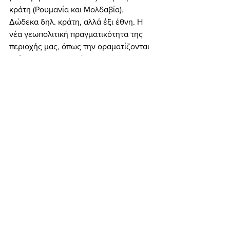
κράτη (Ρουμανία και Μολδαβία). 
Δώδεκα δηλ. κράτη, αλλά έξι έθνη. Η 
νέα γεωπολιτική πραγματικότητα της 
περιοχής μας, όπως την οραματίζονται 
«αόρατοι» σχεδιαστές στις 
μελλοντολογικές σκέψεις τους... 
Γεωπολιτική
Εμφάνιση όλων
Πρόσφατες αναρτήσεις