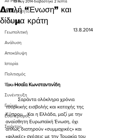
All Posts
13 Αυγ 2014
διαβάστηκε 2 λεπτά
Διπλή “Ένωση” και
Επικαιρότητα
δίδυμα κράτη
Πολιτική
13.8.2014
Γεωπολιτική
Ανάλυση
Αποκάλυψη
Ιστορία
Πολιτισμός
Του 
Ησαΐα Κωνσταντινίδη 
Έρευνα
Συνέντευξη
	Σαράντα ολόκληρα χρόνια 
Γνώμη
τουρκικής εισβολής και κατοχής της 
Κύπρου... Και η Ελλάδα, μαζί με την 
Εσωτερισμός
αναίσθητη Ευρωπαϊκή Ένωση, όχι 
Σκιάχτρο
απλώς διατηρούν «συμμαχικές» και 
«φιλικές» σχέσεις με την Τουρκία του 