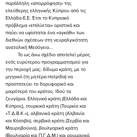
παράλληλη «απορρόφηση» της 
ελεύθερης ελληνικής Κύπρου από τις 
Ελλάδα-Ε.Ε. Έτσι το Κυπριακό 
πρόβλημα «επιλύεται» οριστικά και 
παύει να υφίσταται ένα «αγκάθι» των 
διεθνών σχέσεων στη νευραλγικότατη 
ανατολική Μεσόγειο... 
	Το ως άνω σχέδιο αποτελεί μέρος 
ενός ευρύτερου προγραμματισμού για 
την περιοχή μας: δίδυμα κράτη, με το 
μητρικό (τη μητέρα-πατρίδα) να 
προστατεύει το δορυφορικό και 
μικρότερό του κράτος. Ιδού τα 
ζευγάρια. Ελληνικά κράτη (Ελλάδα και 
Κύπρος), τουρκικά κράτη (Τουρκία και 
«Τ.Δ.Β.Κ.»), αλβανικά κράτη (Αλβανία 
και Κόσοβο), σερβικά κράτη (Σερβία και 
Μαυροβούνιο), βουλγαρικά κράτη 
(Βουλγαρία και Π.Γ.Δ.Μ.) και ρουμανικά 