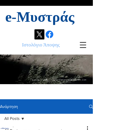
e-Μυστράς
Ιστολόγιο Άποψης
Contact info:
ikonandassociates@gmail.com
Ανάρτηση
All Posts
.