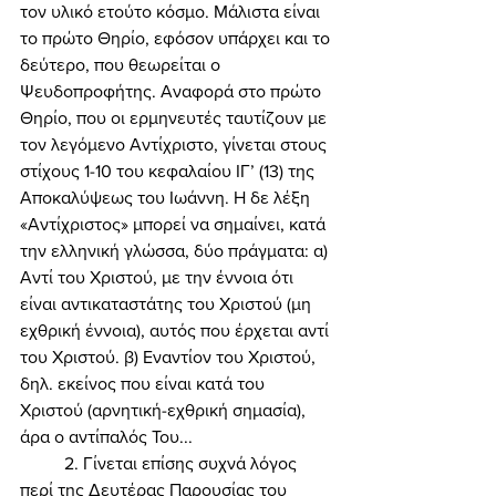
τον υλικό ετούτο κόσμο. Μάλιστα είναι 
το πρώτο Θηρίο, εφόσον υπάρχει και το 
δεύτερο, που θεωρείται ο 
Ψευδοπροφήτης. Αναφορά στο πρώτο 
Θηρίο, που οι ερμηνευτές ταυτίζουν με 
τον λεγόμενο Αντίχριστο, γίνεται στους 
στίχους 1-10 του κεφαλαίου ΙΓ’ (13) της 
Αποκαλύψεως του Ιωάννη. Η δε λέξη 
«Αντίχριστος» μπορεί να σημαίνει, κατά 
την ελληνική γλώσσα, δύο πράγματα: α) 
Αντί του Χριστού, με την έννοια ότι 
είναι αντικαταστάτης του Χριστού (μη 
εχθρική έννοια), αυτός που έρχεται αντί 
του Χριστού. β) Εναντίον του Χριστού, 
δηλ. εκείνος που είναι κατά του 
Χριστού (αρνητική-εχθρική σημασία), 
άρα ο αντίπαλός Του... 
	2. Γίνεται επίσης συχνά λόγος 
περί της Δευτέρας Παρουσίας του 