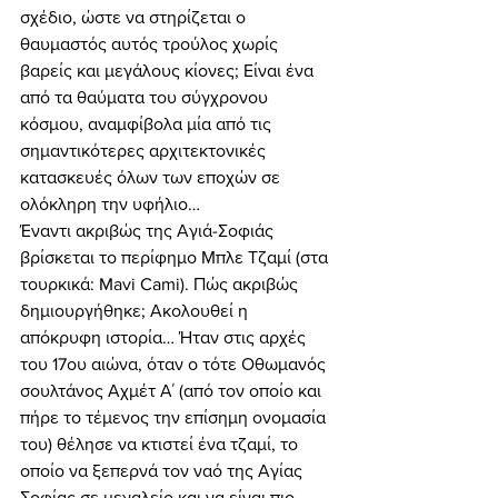
σχέδιο, ώστε να στηρίζεται ο 
θαυμαστός αυτός τρούλος χωρίς 
βαρείς και μεγάλους κίονες; Είναι ένα 
από τα θαύματα του σύγχρονου 
κόσμου, αναμφίβολα μία από τις 
σημαντικότερες αρχιτεκτονικές 
κατασκευές όλων των εποχών σε 
ολόκληρη την υφήλιο… 
Έναντι ακριβώς της Αγιά-Σοφιάς 
βρίσκεται το περίφημο Μπλε Τζαμί (στα 
τουρκικά: Mavi Cami). Πώς ακριβώς 
δημιουργήθηκε; Ακολουθεί η 
απόκρυφη ιστορία… Ήταν στις αρχές 
του 17ου αιώνα, όταν ο τότε Οθωμανός 
σουλτάνος Αχμέτ Α΄ (από τον οποίο και 
πήρε το τέμενος την επίσημη ονομασία 
του) θέλησε να κτιστεί ένα τζαμί, το 
οποίο να ξεπερνά τον ναό της Αγίας 
Σοφίας σε μεγαλείο και να είναι πιο 