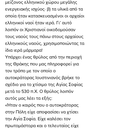
μείζονος ελληνικού χώρου μεγάλης 
ενεργειακής ισχύος· β) τα υλικά από τα 
οποία ήταν κατασκευασμένοι οι αρχαίοι 
ελληνικοί ναοί ήταν ιερά. Γι’ αυτό 
λοιπόν οι Χριστιανοί οικοδομούσαν 
τους ναούς τους πάνω στους αρχαίους 
ελληνικούς ναούς, χρησιμοποιώντας τα 
ίδια ιερά μάρμαρα! 
Υπάρχει ένας θρύλος από την περιοχή 
της Θράκης που μας πληροφορεί για 
τον τρόπο με τον οποίο ο 
αυτοκράτορας Ιουστινιανός βρήκε το 
σχέδιο για το χτίσιμο της Αγίας Σοφίας 
μετά το 530 π.Χ. Ο θρύλος λοιπόν 
αυτός μας λέει τα εξής: 
«Ήταν ο καιρός που ο αυτοκράτορας 
στην Πόλη είχε αποφασίσει να χτίσει 
την Αγία Σοφία. Είχε καλέσει τον 
πρωτομάστορα και ο τελευταίος είχε 