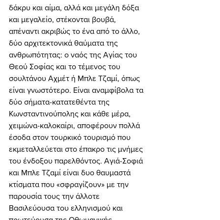
δάκρυ και αίμα, αλλά και μεγάλη δόξα 
και μεγαλείο, στέκονται βουβά, 
απέναντι ακριβώς το ένα από το άλλο, 
δύο αρχιτεκτονικά θαύματα της 
ανθρωπότητας: ο ναός της Αγίας του 
Θεού Σοφίας και το τέμενος του 
σουλτάνου Αχμέτ ή Μπλε Τζαμί, όπως 
είναι γνωστότερο. Είναι αναμφίβολα τα 
δύο σήματα-κατατεθέντα της 
Κωνσταντινούπολης και κάθε μέρα, 
χειμώνα-καλοκαίρι, αποφέρουν πολλά 
έσοδα στον τουρκικό τουρισμό που 
εκμεταλλεύεται στο έπακρο τις μνήμες 
του ένδοξου παρελθόντος. Αγιά-Σοφιά 
και Μπλε Τζαμί είναι δυο θαυμαστά 
κτίσματα που «σφραγίζουν» με την 
παρουσία τους την άλλοτε 
Βασιλεύουσα του ελληνισμού και 
πρωτεύουσα της Οθωμανικής 