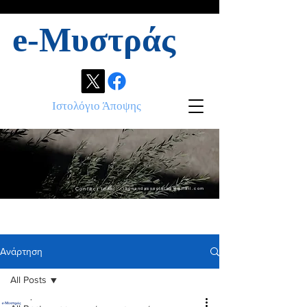
e-Μυστράς
Ιστολόγιο Άποψης
Contact info:
ikonandassociates@gmail.com
Ανάρτηση
All Posts
.