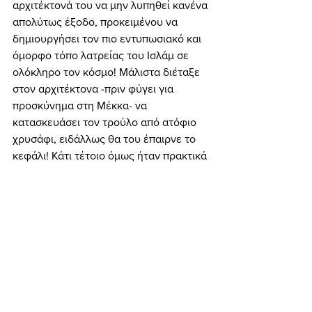
αρχιτέκτονά του να μην λυπηθεί κανένα 
απολύτως έξοδο, προκειμένου να 
δημιουργήσει τον πιο εντυπωσιακό και 
όμορφο τόπο λατρείας του Ισλάμ σε 
ολόκληρο τον κόσμο! Μάλιστα διέταξε 
στον αρχιτέκτονα -πριν φύγει για 
προσκύνημα στη Μέκκα- να 
κατασκευάσει τον τρούλο από ατόφιο 
χρυσάφι, ειδάλλως θα του έπαιρνε το 
κεφάλι! Κάτι τέτοιο όμως ήταν πρακτικά 
αδύνατο να γίνει, λόγω του τεραστίου 
βάρους του χρυσού (ο τρούλος θα 
έπεφτε αμέσως). Τότε ο αρχιτέκτονας, 
για να σώσει τη ζωή του, σκαρφίστηκε 
ένα τέχνασμα: έφτιαξε τον τρούλο με 
απλά υλικά, προσθέτοντας γύρω απ’ το 
τζαμί έξι μιναρέδες. Γιατί; Διότι ο 
αριθμός 6 στα τουρκικά («altı») μοιάζει 
με τη λέξη «χρυσός» («altın») κι έτσι ο 