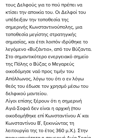
τους Δελφούς για το πού πρέπει να 
κτίσει την αποικία του. Οι Δελφοί του 
υπέδειξαν την τοποθεσία της 
σημερινής Κωνσταντινούπολης, μια 
τοποθεσία μεγίστης στρατηγικής 
σημασίας, και έτσι λοιπόν ιδρύθηκε το 
λεγόμενο «Βυζάντιο», από τον Βύζαντα. 
Στο σημαντικότερο ενεργειακό σημείο 
της Πόλης ο Βύζας ο Μεγαρεύς 
οικοδόμησε ναό προς τιμήν του 
Απόλλωνος, λόγω του ότι ο εν λόγω 
θεός του έδωσε τον χρησμό μέσω του 
δελφικού μαντείου. 
Λίγοι επίσης ξέρουν ότι η σημερινή 
Αγιά-Σοφιά δεν είναι η αρχική (που 
οικοδομήθηκε επί Κωνσταντίνου Α΄ και 
Κωνσταντίνου Β΄, ξεκινώντας τη 
λειτουργία της το έτος 360 μ.Χ.). Στην 
πραγματικότητα η σημερινή Αγία Σοφία 