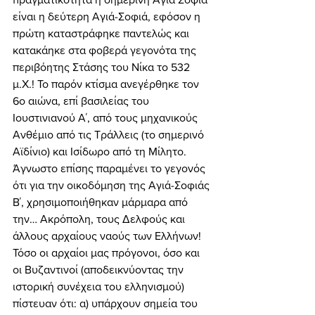
είναι η δεύτερη Αγιά-Σοφιά, εφόσον η 
πρώτη καταστράφηκε παντελώς και 
κατακάηκε στα φοβερά γεγονότα της 
περιβόητης Στάσης του Νίκα το 532 
μ.Χ.! Το παρόν κτίσμα ανεγέρθηκε τον 
6ο αιώνα, επί βασιλείας του 
Ιουστινιανού Α΄, από τους μηχανικούς 
Ανθέμιο από τις Τράλλεις (το σημερινό 
Αϊδίνιο) και Ισίδωρο από τη Μίλητο. 
Άγνωστο επίσης παραμένει το γεγονός 
ότι για την οικοδόμηση της Αγιά-Σοφιάς 
Β΄, χρησιμοποιήθηκαν μάρμαρα από 
την… Ακρόπολη, τους Δελφούς και 
άλλους αρχαίους ναούς των Ελλήνων! 
Τόσο οι αρχαίοι μας πρόγονοι, όσο και 
οι Βυζαντινοί (αποδεικνύοντας την 
ιστορική συνέχεια του ελληνισμού) 
πίστευαν ότι: α) υπάρχουν σημεία του 