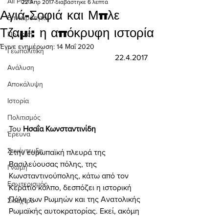
All Posts
22 Απρ 2017
διαβάστηκε 6 λεπτά
Αγιά-Σοφιά και Μπλε
Επικαιρότητα
Τζαμί: η απόκρυφη ιστορία
Πολιτική
Έγινε ενημέρωση:
14 Μαΐ 2020
Γεωπολιτική
22.4.2017
Ανάλυση
Αποκάλυψη
Ιστορία
Πολιτισμός
Του
 Ησαΐα Κωνσταντινίδη
Έρευνα
Συνέντευξη
Στην ευρωπαϊκή πλευρά της 
Βασιλεύουσας πόλης, της 
Γνώμη
Κωνσταντινούπολης, κάτω από τον 
Εσωτερισμός
Κεράτιο κόλπο, δεσπόζει η ιστορική 
Πόλη των Ρωμηών και της Ανατολικής 
Σκιάχτρο
Ρωμαϊκής αυτοκρατορίας. Εκεί, ακόμη 