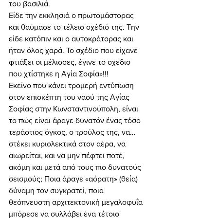
του βασιλιά. 
Είδε την εκκλησιά ο πρωτομάστορας 
και θαύμασε το τέλειο σχέδιό της. Την 
είδε κατόπιν και ο αυτοκράτορας και 
ήταν όλος χαρά. Το σχέδιο που είχανε 
φτιάξει οι μέλισσες, έγινε το σχέδιο 
που χτίστηκε η Αγία Σοφία»!!! 
Εκείνο που κάνει τρομερή εντύπωση 
στον επισκέπτη του ναού της Αγίας 
Σοφίας στην Κωνσταντινούπολη, είναι 
το πώς είναι άραγε δυνατόν ένας τόσο 
τεράστιος όγκος, ο τρούλος της, να… 
στέκει κυριολεκτικά στον αέρα, να 
αιωρείται, και να μην πέφτει ποτέ, 
ακόμη και μετά από τους πιο δυνατούς 
σεισμούς; Ποια άραγε «αόρατη» (θεία) 
δύναμη τον συγκρατεί, ποια 
θεόπνευστη αρχιτεκτονική μεγαλοφυΐα 
μπόρεσε να συλλάβει ένα τέτοιο 