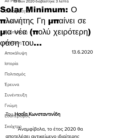
All Posts
13 Ιουν 2020
διαβάστηκε 3 λεπτά
Solar Minimum: Ο
Επικαιρότητα
πλανήτης Γη μπαίνει σε
Πολιτική
μια νέα (πολύ χειρότερη)
Γεωπολιτική
φάση του...
Ανάλυση
13.6.2020
Αποκάλυψη
Ιστορία
Πολιτισμός
Έρευνα
Συνέντευξη
Γνώμη
Του 
Ησαΐα Κωνσταντινίδη 
Εσωτερισμός
Σκιάχτρο
	Αναμφίβολα, το έτος 2020 θα 
αποτελέσει αντικείμενο ιδιαίτερης 