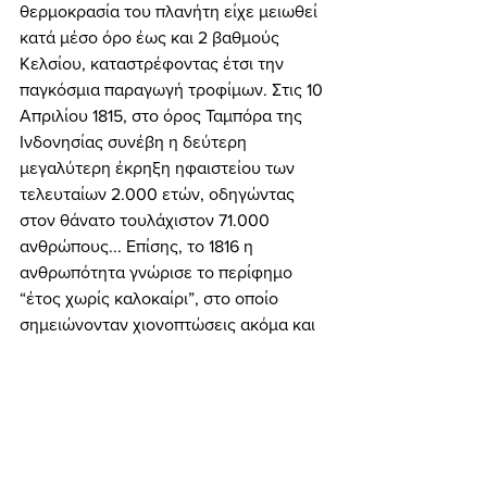
θερμοκρασία του πλανήτη είχε μειωθεί 
κατά μέσο όρο έως και 2 βαθμούς 
Κελσίου, καταστρέφοντας έτσι την 
παγκόσμια παραγωγή τροφίμων. Στις 10 
Απριλίου 1815, στο όρος Ταμπόρα της 
Ινδονησίας συνέβη η δεύτερη 
μεγαλύτερη έκρηξη ηφαιστείου των 
τελευταίων 2.000 ετών, οδηγώντας 
στον θάνατο τουλάχιστον 71.000 
ανθρώπους... Επίσης, το 1816 η 
ανθρωπότητα γνώρισε το περίφημο 
“έτος χωρίς καλοκαίρι”, στο οποίο 
σημειώνονταν χιονοπτώσεις ακόμα και 
τους μήνες Ιούλιο και Αύγουστο... 
	Και τώρα, αναμένονται τα πολύ 
χειρότερα, θυμίζοντάς μας σενάρια 
καταστροφής του κόσμου και μέρες 
εσχάτων χρόνων. Το “lockdown” του 
Ήλιου ίσως να αποδειχτεί ακόμα 