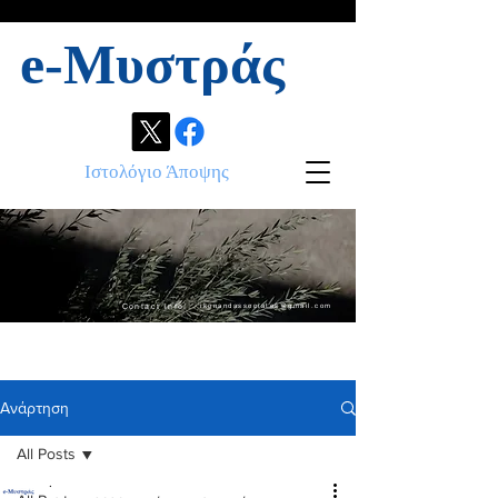
e-Μυστράς
Ιστολόγιο Άποψης
Contact info:
ikonandassociates@gmail.com
Ανάρτηση
All Posts
.