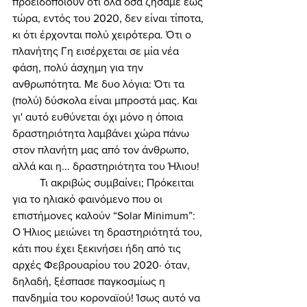
προειδοποιούν ότι όλα όσα ζήσαμε έως 
τώρα, εντός του 2020, δεν είναι τίποτα, 
κι ότι έρχονται πολύ χειρότερα. Ότι ο 
πλανήτης Γη εισέρχεται σε μία νέα 
φάση, πολύ άσχημη για την 
ανθρωπότητα. Με δυο λόγια: Ότι τα 
(πολύ) δύσκολα είναι μπροστά μας. Και 
γι' αυτό ευθύνεται όχι μόνο η όποια 
δραστηριότητα λαμβάνει χώρα πάνω 
στον πλανήτη μας από τον άνθρωπο, 
αλλά και η... δραστηριότητα του Ήλιου! 
	Τι ακριβώς συμβαίνει; Πρόκειται 
για το ηλιακό φαινόμενο που οι 
επιστήμονες καλούν “Solar Minimum”: 
Ο Ήλιος μειώνει τη δραστηριότητά του, 
κάτι που έχει ξεκινήσει ήδη από τις 
αρχές Φεβρουαρίου του 2020· όταν, 
δηλαδή, ξέσπασε παγκοσμίως η 
πανδημία του κοροναϊού! Ίσως αυτό να 