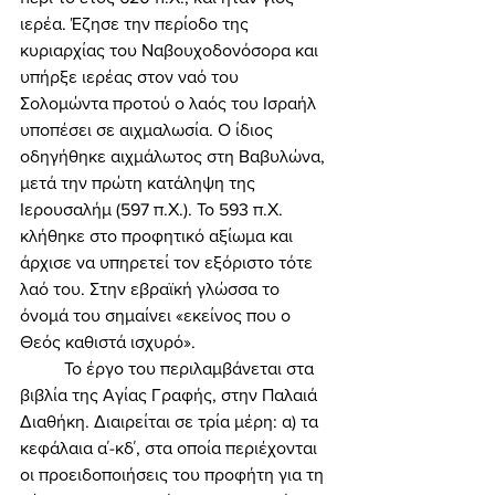
ιερέα. Έζησε την περίοδο της 
κυριαρχίας του Ναβουχοδονόσορα και 
υπήρξε ιερέας στον ναό του 
Σολομώντα προτού ο λαός του Ισραήλ 
υποπέσει σε αιχμαλωσία. Ο ίδιος 
οδηγήθηκε αιχμάλωτος στη Βαβυλώνα, 
μετά την πρώτη κατάληψη της 
Ιερουσαλήμ (597 π.Χ.). Το 593 π.Χ. 
κλήθηκε στο προφητικό αξίωμα και 
άρχισε να υπηρετεί τον εξόριστο τότε 
λαό του. Στην εβραϊκή γλώσσα το 
όνομά του σημαίνει «εκείνος που ο 
Θεός καθιστά ισχυρό». 
	Το έργο του περιλαμβάνεται στα 
βιβλία της Αγίας Γραφής, στην Παλαιά 
Διαθήκη. Διαιρείται σε τρία μέρη: α) τα 
κεφάλαια α΄-κδ΄, στα οποία περιέχονται 
οι προειδοποιήσεις του προφήτη για τη 