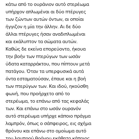
κάτω από το ουράνιον αυτό στερέωμα 
υπήρχον απλωμέναι αι δύο πτέρυγες 
των ζώντων αυτών όντων, αι οποίαι 
ήγγιζον η μία την άλλην. Αι δε δύο 
άλλαι πτέρυγες ήσαν αναδιπλωμέναι 
και εκάλυπτον τα σώματα αυτών. 
Καθώς δε εκείνα επορεύοντο, ήκουα 
την βοήν των πτερύγων των ωσάν 
ύδατα καταρράκτου, που πίπτουν μετά 
πατάγου. Όταν τα υπερφυσικά αυτά 
όντα εσταματούσαν, έπαυε και η βοή 
των πτερύγων των. Και ιδού, ηκούσθη 
φωνή, που προήρχετο από το 
στερέωμα, το επάνω από τας κεφαλάς 
των. Και επάνω στο ωσάν ουρανόν 
αυτό στερέωμα υπήρχε κάποιο πράγμα 
λαμπρόν, όπως ο σάπφειρος, εις σχήμα 
θρόνου και επάνω στο ομοίωμα αυτό 
του λαμπρού θρόνου εκάθητο κάποιος, 