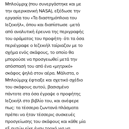
Μπλούμριχ (που συνεργάστηκε και με 
την αμερικανική NASA), εξέδωσε την 
εργασία του «Τα διαστημόπλοια του 
Ιεζεκιήλ», όπου και διαπίστωσε -μετά 
από αναλυτική έρευνα της περιγραφής 
του οράματος του προφήτη- ότι τα όσα 
περιέγραφε ο Ιεζεκιήλ ταίριαζαν με το 
σχήμα ενός σκάφους, το οποίο θα 
μπορούσε να προσγειωθεί μετά την 
απόσπασή του από ένα «μητρικό» 
σκάφος ψηλά στον αέρα. Μάλιστα, ο 
Μπλούμριχ έφτιαξε και σχετικό σχέδιο 
του σκάφους αυτού, βασισμένο 
πάντοτε στα όσα έγραψε ο προφήτης 
Ιεζεκιήλ στο βιβλίο του, και ανέφερε 
πως: τα τέσσερα ζωντανά πλάσματα 
πρέπει να ήταν τέσσερις συσκευές 
προσγείωσης του σκάφους και κάθε μία 
εξ αυτών είχε έναν τροχό για να 