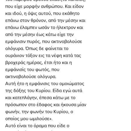
που είχε μορφήν ανθρώπου. Και είδον 
και ιδού, η όψις αυτού, που εκάθητο 
επάνω στον θρόνον, από την μέσην και 
επάνω έλαμπεν ωσάν το ήλεκτρον και 
από την μέσην έως κάτω είχε την 
εμφάνισιν πυρός, που ακτινοβολούσε 
ολόγυρα. Όπως δε φαίνεται το 
ουράνιον τόξον εις τα νέφη κατά τας 
βροχεράς ημέρας, έτσι ήτο και η 
εμφάνισίς του φωτός, που 
ακτινοβολούσε ολόγυρα. 
Αυτή ήτο η εμφάνισις του ομοιώματος 
της δόξης του Κυρίου. Είδα εγώ αυτά 
και κατεπλάγην, έπεσα κάτω με το 
πρόσωπον στο έδαφος και ήκουσα μίαν 
φωνήν, την φωνήν του Κυρίου, ο 
οποίος μου ωμιλούσε». 
Αυτό είναι το όραμα που είδε ο 