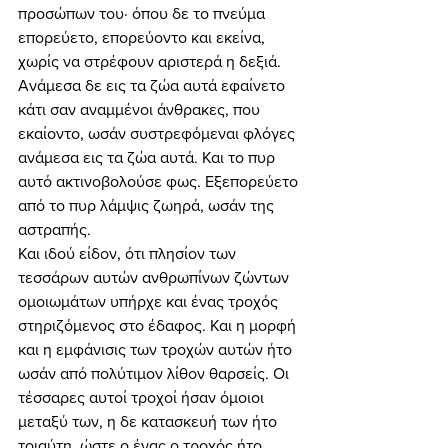
προσώπων του· όπου δε το πνεύμα 
επορεύετο, επορεύοντο και εκείνα, 
χωρίς να στρέφουν αριστερά η δεξιά. 
Ανάμεσα δε εις τα ζώα αυτά εφαίνετο 
κάτι σαν αναμμένοι άνθρακες, που 
εκαίοντο, ωσάν συστρεφόμεναι φλόγες 
ανάμεσα εις τα ζώα αυτά. Και το πυρ 
αυτό ακτινοβολούσε φως. Εξεπορεύετο 
από το πυρ λάμψις ζωηρά, ωσάν της 
αστραπής. 
Και ιδού είδον, ότι πλησίον των 
τεσσάρων αυτών ανθρωπίνων ζώντων 
ομοιωμάτων υπήρχε και ένας τροχός 
στηριζόμενος στο έδαφος. Και η μορφή 
και η εμφάνισις των τροχών αυτών ήτο 
ωσάν από πολύτιμον λίθον θαρσείς. Οι 
τέσσαρες αυτοί τροχοί ήσαν όμοιοι 
μεταξύ των, η δε κατασκευή των ήτο 
τοιαύτη, ώστε ο ένας ο τροχός ήτο 