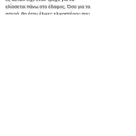
ελίσσεται πάνω στο έδαφος. Όσο για τα 
φτερά, θα ήταν έλικες ελικοπτέρου που 
χρησίμευαν για την προσγείωση, ενώ 
μια μηχανή με πυραύλους στο κωνικό 
σώμα του σκάφους παρείχε την 
απαραίτητη ωστική δύναμη… 
Αλλά σε όλα αυτά (τις θεωρήσεις των 
Ντένικεν και Μπλούμριχ) υπάρχει και ο 
αντίλογος… Έγραψε λοιπόν σχετικά, 
ανάμεσα σε άλλα, ο αείμνηστος 
Έλληνας ερευνητής Αλέξανδρος 
Λαγκαδάς τα κάτωθι στο πόνημά του 
«Η μυθολογία των ιπταμένων δίσκων» 
(2001): 
«Άλλη επίσης, πολύ παλιά περιγραφή 
εμφανίσεως εξωγήινου μηχανισμού, 
είναι εκείνη του ιπταμένου άρματος, 
στο όραμα του ιερέως και προφήτου 