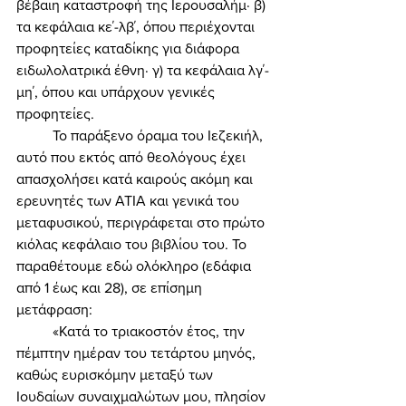
βέβαιη καταστροφή της Ιερουσαλήμ· β) 
τα κεφάλαια κε΄-λβ΄, όπου περιέχονται 
προφητείες καταδίκης για διάφορα 
ειδωλολατρικά έθνη· γ) τα κεφάλαια λγ΄-
μη΄, όπου και υπάρχουν γενικές 
προφητείες. 
	Το παράξενο όραμα του Ιεζεκιήλ, 
αυτό που εκτός από θεολόγους έχει 
απασχολήσει κατά καιρούς ακόμη και 
ερευνητές των ΑΤΙΑ και γενικά του 
μεταφυσικού, περιγράφεται στο πρώτο 
κιόλας κεφάλαιο του βιβλίου του. Το 
παραθέτουμε εδώ ολόκληρο (εδάφια 
από 1 έως και 28), σε επίσημη 
μετάφραση: 
	«Κατά το τριακοστόν έτος, την 
πέμπτην ημέραν του τετάρτου μηνός, 
καθώς ευρισκόμην μεταξύ των 
Ιουδαίων συναιχμαλώτων μου, πλησίον 