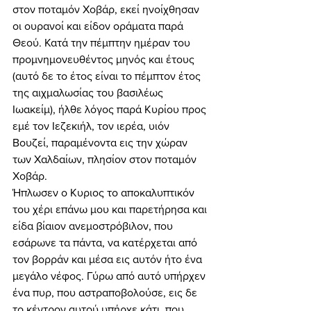
στον ποταμόν Χοβάρ, εκεί ηνοίχθησαν 
οι ουρανοί και είδον οράματα παρά 
Θεού. Κατά την πέμπτην ημέραν του 
προμνημονευθέντος μηνός και έτους 
(αυτό δε το έτος είναι το πέμπτον έτος 
της αιχμαλωσίας του βασιλέως 
Ιωακείμ), ήλθε λόγος παρά Κυρίου προς 
εμέ τον Ιεζεκιήλ, τον ιερέα, υιόν 
Βουζεί, παραμένοντα εις την χώραν 
των Χαλδαίων, πλησίον στον ποταμόν 
Χοβάρ. 
Ήπλωσεν ο Κυριος το αποκαλυπτικόν 
του χέρι επάνω μου και παρετήρησα και 
είδα βίαιον ανεμοστρόβιλον, που 
εσάρωνε τα πάντα, να κατέρχεται από 
τον βορράν και μέσα εις αυτόν ήτο ένα 
μεγάλο νέφος. Γύρω από αυτό υπήρχεν 
ένα πυρ, που αστραποβολούσε, εις δε 
το κέντρον αυτού υπήρχε κάτι, που 