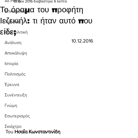
All Posts
10 Δεκ 2016
διαβάστηκε 6 λεπτά
Το όραμα του προφήτη
Επικαιρότητα
Ιεζεκιήλ: τι ήταν αυτό που
Πολιτική
είδε;
Γεωπολιτική
10.12.2016
Ανάλυση
Αποκάλυψη
Ιστορία
Πολιτισμός
Έρευνα
Συνέντευξη
Γνώμη
Εσωτερισμός
Σκιάχτρο
Του 
Ησαΐα Κωνσταντινίδη 