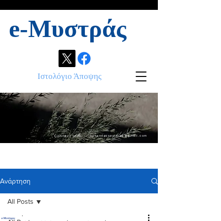
e-Μυστράς
Ιστολόγιο Άποψης
Contact info:
ikonandassociates@gmail.com
Ανάρτηση
All Posts
.