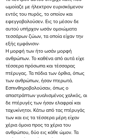
ωμοίαζε με ήλεκτρον ευρισκόμενον 
εντός του πυρός, το οποίον και 
εφεγγοβολούσεν. Εις το μέσον δε 
αυτού υπήρχον ωσάν ομοιώματα 
τεσσάρων ζώων, τα οποία είχαν την 
εξής εμφάνισιν· 
Η μορφή των ήτο ωσάν μορφή 
ανθρώπων. Το καθένα από αυτά είχε 
τέσσερα πρόσωπα και τέσσαρας 
πτέρυγας. Τα πόδια των όρθια, όπως 
των ανθρώπων, ήσαν πτερωτά. 
Εσπινθηροβολούσαν, όπως ο 
απαστράπτων γυαλισμένος χαλκός, αι 
δε πτέρυγές των ήσαν ελαφραί και 
ταχυκίνητοι. Κάτω από τας πτέρυγάς 
των και εις τα τέσσερα μέρη είχαν 
χέρια όμοια προς τα χέρια του 
ανθρώπου, δύο εις κάθε ώμον. Τα 