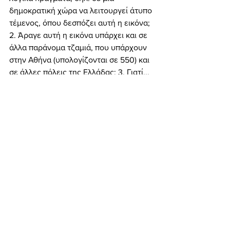
δημοκρατική χώρα να λειτουργεί άτυπο 
τέμενος, όπου δεσπόζει αυτή η εικόνα; 
2. Άραγε αυτή η εικόνα υπάρχει και σε 
άλλα παράνομα τζαμιά, που υπάρχουν 
στην Αθήνα (υπολογίζονται σε 550) και 
σε άλλες πόλεις της Ελλάδας; 3. Γιατί... 
περιπολικό της Ελληνικής Αστυνομίας 
είναι διαρκώς έξω από το εν λόγω 
«τζαμί»;... 
Αποκάλυψη
Εμφάνιση όλων
Πρόσφατες αναρτήσεις