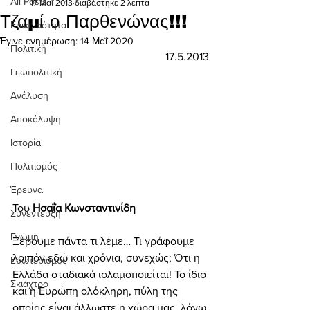
All Posts
17 Μαΐ 2013
διαβάστηκε 2 λεπτά
Τζαμί ο Παρθενώνας!!!
Επικαιρότητα
Έγινε ενημέρωση:
14 Μαΐ 2020
Πολιτική
17.5.2013
Γεωπολιτική
Ανάλυση
Αποκάλυψη
Ιστορία
Πολιτισμός
Έρευνα
Του 
Ησαΐα Κωνσταντινίδη
Συνέντευξη
Γνώμη
Ξέρουμε πάντα τι λέμε… Τι γράφουμε 
λοιπόν εδώ και χρόνια, συνεχώς; Ότι η 
Εσωτερισμός
Ελλάδα σταδιακά ισλαμοποιείται! Το ίδιο 
Σκιάχτρο
και η Ευρώπη ολόκληρη, πύλη της 
οποίας είναι άλλωστε η χώρα μας, λόγω 