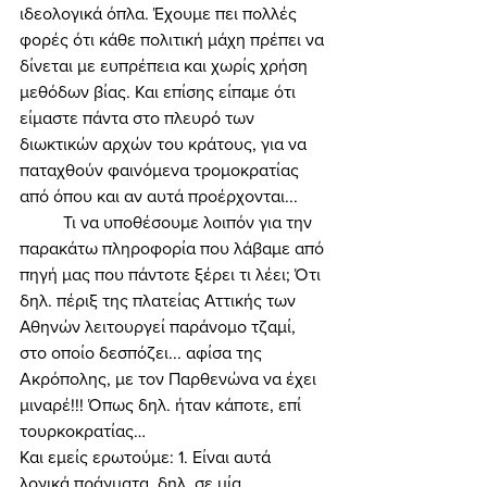
ιδεολογικά όπλα. Έχουμε πει πολλές 
φορές ότι κάθε πολιτική μάχη πρέπει να 
δίνεται με ευπρέπεια και χωρίς χρήση 
μεθόδων βίας. Και επίσης είπαμε ότι 
είμαστε πάντα στο πλευρό των 
διωκτικών αρχών του κράτους, για να 
παταχθούν φαινόμενα τρομοκρατίας 
από όπου και αν αυτά προέρχονται... 
	Τι να υποθέσουμε λοιπόν για την 
παρακάτω πληροφορία που λάβαμε από 
πηγή μας που πάντοτε ξέρει τι λέει; Ότι 
δηλ. πέριξ της πλατείας Αττικής των 
Αθηνών λειτουργεί παράνομο τζαμί, 
στο οποίο δεσπόζει... αφίσα της 
Ακρόπολης, με τον Παρθενώνα να έχει 
μιναρέ!!! Όπως δηλ. ήταν κάποτε, επί 
τουρκοκρατίας… 
Και εμείς ερωτούμε: 1. Είναι αυτά 
λογικά πράγματα, δηλ. σε μία 