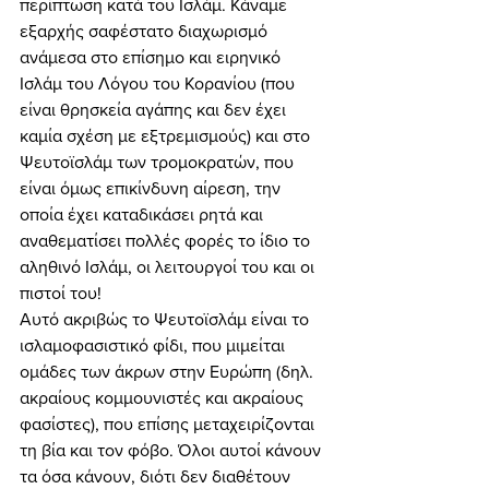
περίπτωση κατά του Ισλάμ. Κάναμε 
εξαρχής σαφέστατο διαχωρισμό 
ανάμεσα στο επίσημο και ειρηνικό 
Ισλάμ του Λόγου του Κορανίου (που 
είναι θρησκεία αγάπης και δεν έχει 
καμία σχέση με εξτρεμισμούς) και στο 
Ψευτοϊσλάμ των τρομοκρατών, που 
είναι όμως επικίνδυνη αίρεση, την 
οποία έχει καταδικάσει ρητά και 
αναθεματίσει πολλές φορές το ίδιο το 
αληθινό Ισλάμ, οι λειτουργοί του και οι 
πιστοί του! 
Αυτό ακριβώς το Ψευτοϊσλάμ είναι το 
ισλαμοφασιστικό φίδι, που μιμείται 
ομάδες των άκρων στην Ευρώπη (δηλ. 
ακραίους κομμουνιστές και ακραίους 
φασίστες), που επίσης μεταχειρίζονται 
τη βία και τον φόβο. Όλοι αυτοί κάνουν 
τα όσα κάνουν, διότι δεν διαθέτουν 