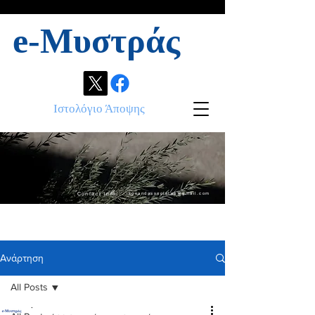
e-Μυστράς
Ιστολόγιο Άποψης
Contact info:
ikonandassociates@gmail.com
Ανάρτηση
All Posts
.