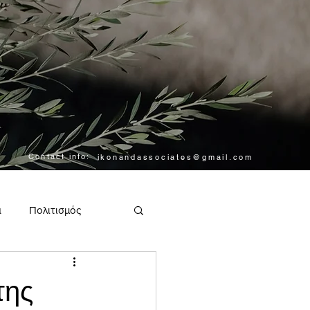
Contact info:
ikonandassociates@gmail.com
α
Πολιτισμός
της