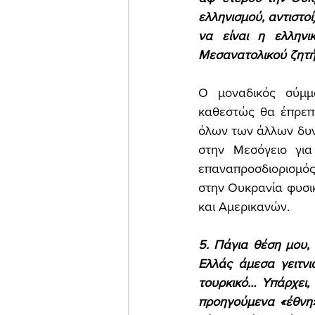
ελληνισμού, αντιστο
να είναι η ελληνι
Μεσανατολικού ζητή
Ο μοναδικός σύμμα
καθεστώς θα έπρεπε 
όλων των άλλων δυνά
στην Μεσόγειο για 
επαναπροσδιορισμό
στην Ουκρανία φυσικ
και Αμερικανών. 
5. Πάγια θέση μου, 
Ελλάς άμεσα γειτνιά
τουρκικό… Υπάρχει, 
προηγούμενα «έθνη»