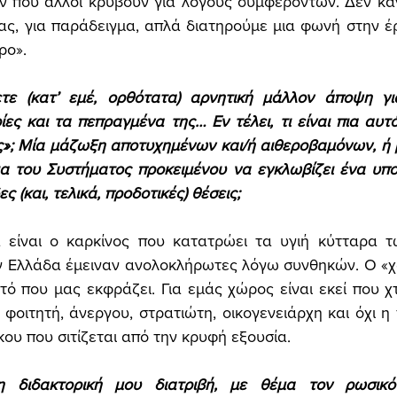
 που άλλοι κρύβουν για λόγους συμφερόντων. Δεν κάν
ας, για παράδειγμα, απλά διατηρούμε μια φωνή στην έ
ρο». 
τε (κατ’ εμέ, ορθότατα) αρνητική μάλλον άποψη για
ίες και τα πεπραγμένα της… Εν τέλει, τι είναι πια αυτό
»; Μία μάζωξη αποτυχημένων και/ή αιθεροβαμόνων, ή 
α του Συστήματος προκειμένου να εγκλωβίζει ένα υπο
 (και, τελικά, προδοτικές) θέσεις; 
 είναι ο καρκίνος που κατατρώει τα υγιή κύτταρα τω
ην Ελλάδα έμειναν ανολοκλήρωτες λόγω συνθηκών. Ο «χ
τό που μας εκφράζει. Για εμάς χώρος είναι εκεί που χτ
 φοιτητή, άνεργου, στρατιώτη, οικογενειάρχη και όχι η 
ου που σιτίζεται από την κρυφή εξουσία. 
η διδακτορική μου διατριβή, με θέμα τον ρωσικό