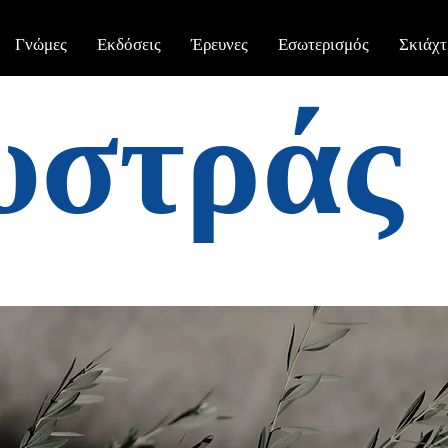
Γνώμες
Εκδόσεις
Έρευνες
Εσωτερισμός
Σκιάχτ
υστράς