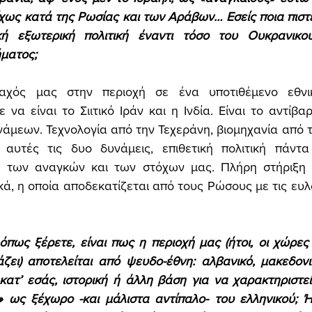
ίχως κατά της Ρωσίας και των Αράβων… Εσείς ποια πιστεύ
κή εξωτερική πολιτική έναντι τόσο του Ουκρανικο
ματος; 
χός μας στην περιοχή σε ένα υποτιθέμενο εθνικο
να είναι το Σιιτικό Ιράν και η Ινδία. Είναι το αντίβαρ
μεων. Τεχνολογία από την Τεχεράνη, βιομηχανία από την
αυτές τις δυο δυνάμεις, επιθετική πολιτική πάντα α
ς των αναγκών και των στόχων μας. Πλήρη στήριξη τ
ά, η οποία αποδεκατίζεται από τους Ρώσους με τις ευλο
όπως ξέρετε, είναι πως η περιοχή μας (ήτοι, οι χώρες μ
ζει) αποτελείται από ψευδο-έθνη: αλβανικό, μακεδονικ
κατ’ εσάς, ιστορική ή άλλη βάση για να χαρακτηριστεί
 ως ξέχωρο -και μάλιστα αντίπαλο- του ελληνικού; Ή 