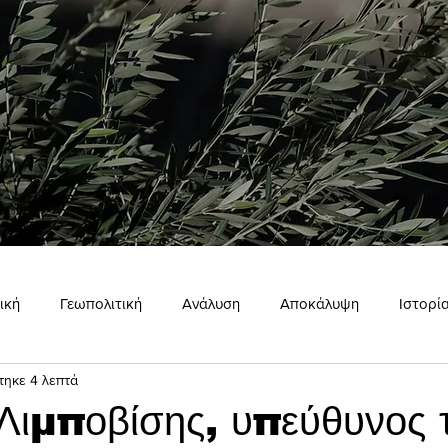
ική
Γεωπολιτική
Ανάλυση
Αποκάλυψη
Ιστορί
τηκε 4 λεπτά
ώμη
Εσωτερισμός
Σκιάχτρο
Λιμποβίσης, υπεύθυνος 