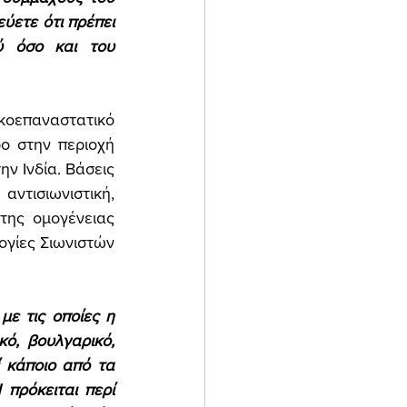
ετε ότι πρέπει 
ύ όσο και του 
επαναστατικό 
ο στην περιοχή 
 Ινδία. Βάσεις 
ντισιωνιστική, 
ης ομογένειας 
γίες Σιωνιστών 
ε τις οποίες η 
ό, βουλγαρικό, 
 κάποιο από τα 
πρόκειται περί 