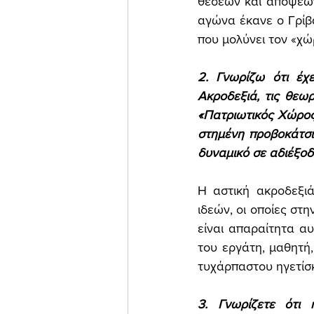
θέσεων και απόψεων
αγώνα έκανε ο Γρίβ
που μολύνει τον «χώ
2. Γνωρίζω ότι έχε
Ακροδεξιά, τις θεωρ
«Πατριωτικός Χώρος
στημένη προβοκάτσι
δυναμικό σε αδιέξοδες
Η αστική ακροδεξιά
ιδεών, οι οποίες στ
είναι απαραίτητα αυ
του εργάτη, μαθητή,
τυχάρπαστου ηγετίσκ
3. Γνωρίζετε ότι 