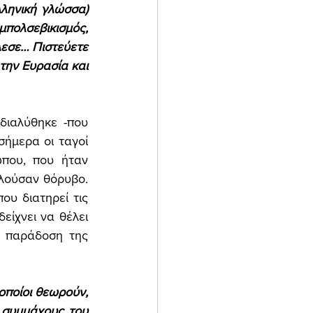
ληνική γλώσσα) 
πολσεβικισμός, 
εσε… Πιστεύετε 
την Ευρασία και 
διαλύθηκε -που 
ήμερα οι ταγοί 
που, που ήταν 
λούσαν θόρυβο. 
υ διατηρεί τις 
ίχνει να θέλει 
 παράδοση της 
 οποίοι θεωρούν, 
 συμμάχους του 