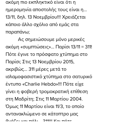
ακόμη πιο εκπληκτικό είναι ότι η 
ημερομηνία αποστολής τους είναι η… 
13/11, δηλ. 13 Νοεμβρίου!!! Χρειάζεται 
κάποιο άλλο σχόλιο από εμάς στα 
παραπάνω; 
	Ας σημειώσουμε μόνο μερικές 
ακόμη «συμπτώσεις»… Παρίσι 13/11 = 311! 
Πότε έγινε το πρόσφατο χτύπημα στο 
Παρίσι; Στις 13 Νοεμβρίου 2015, 
ακριβώς… 311 μέρες μετά το 
ισλαμοφασιστικό χτύπημα στο σατυρικό 
έντυπο «Charlie Hebdo»!!! Πότε είχε 
γίνει η φοβερή τρομοκρατική επίθεση 
στη Μαδρίτη; Στις 11 Μαρτίου 2004. 
Όμως 11 Μαρτίου είναι 11/3, το οποίο 
αντανακλώμενο σε κάτοπτρο μας 
βγάζει και πάλι… 311!!! Και πότε 
σχεδιάστηκε το παρισινό θέατρο 
Bataclan; Στις 3/11/1991 (πάλι 311!)!... 