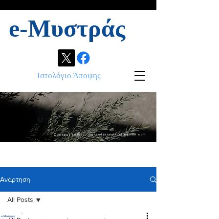
e-Μυστράς
Ιστολόγιο Άποψης
Contact info:
ikonandassociates@gmail.com
Ανάρτηση
All Posts
.