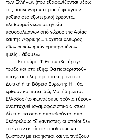
των Ελλήνων (που εξαφανίζονται μέσω 
της υπογεννητικότητας ή φεύγουν 
μαζικά στο εξωτερικό) έρχονται 
πληθυσμοί νέων σε ηλικία 
μουσουλμάνων από χώρες της Ασίας 
και της Αφρικής… Έρχεται όλεθρος! 
«Των οικιών ημών εμπιπραμένων 
ημείς… άδομεν»! 
	Και τώρα; Τι θα συμβεί άραγε 
τούδε και στο εξής; Θα περιοριστούν 
άραγε οι ισλαμοφασίστες μόνο στη 
Δυτική ή τη Βόρεια Ευρώπη; Ή… θα 
έρθουν και κατα ’δώ; Μα, ήδη εντός 
Ελλάδος (το φωνάζουμε χρόνια!) έχουν 
αναπτυχθεί ισλαμοφασιστικά δίκτυα! 
Δίκτυα, τα οποία αποτελούνται από 
θεότρελους τζιχαντιστές, οι οποίοι δεν 
το έχουν σε τίποτε απολύτως να 
ζωστούν με εκρηκτικά και να τινάξουν 