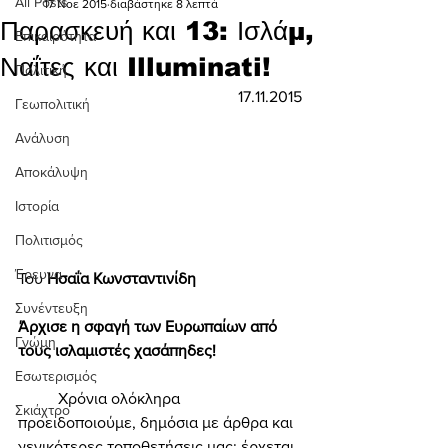
All Posts
17 Νοε 2015
διαβάστηκε 8 λεπτά
Παρασκευή και 13: Ισλάμ,
Επικαιρότητα
Ναΐτες και Illuminati!
Πολιτική
17.11.2015
Γεωπολιτική
Ανάλυση
Αποκάλυψη
Ιστορία
Πολιτισμός
Έρευνα
Του 
Ησαΐα Κωνσταντινίδη 
Συνέντευξη
Άρχισε η σφαγή των Ευρωπαίων από 
Γνώμη
τους ισλαμιστές χασάπηδες! 
Εσωτερισμός
	Χρόνια ολόκληρα 
Σκιάχτρο
προειδοποιούμε, δημόσια με άρθρα και 
γενικότερες τοποθετήσεις μας: έρχεται 