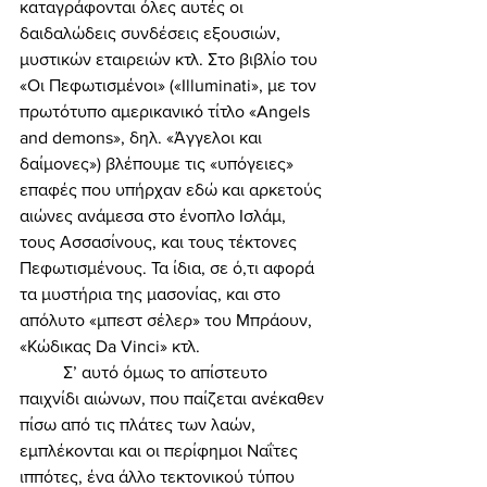
καταγράφονται όλες αυτές οι 
δαιδαλώδεις συνδέσεις εξουσιών, 
μυστικών εταιρειών κτλ. Στο βιβλίο του 
«Οι Πεφωτισμένοι» («Illuminati», με τον 
πρωτότυπο αμερικανικό τίτλο «Angels 
and demons», δηλ. «Άγγελοι και 
δαίμονες») βλέπουμε τις «υπόγειες» 
επαφές που υπήρχαν εδώ και αρκετούς 
αιώνες ανάμεσα στο ένοπλο Ισλάμ, 
τους Ασσασίνους, και τους τέκτονες 
Πεφωτισμένους. Τα ίδια, σε ό,τι αφορά 
τα μυστήρια της μασονίας, και στο 
απόλυτο «μπεστ σέλερ» του Μπράουν, 
«Κώδικας Da Vinci» κτλ. 
	Σ’ αυτό όμως το απίστευτο 
παιχνίδι αιώνων, που παίζεται ανέκαθεν 
πίσω από τις πλάτες των λαών, 
εμπλέκονται και οι περίφημοι Ναΐτες 
ιππότες, ένα άλλο τεκτονικού τύπου 