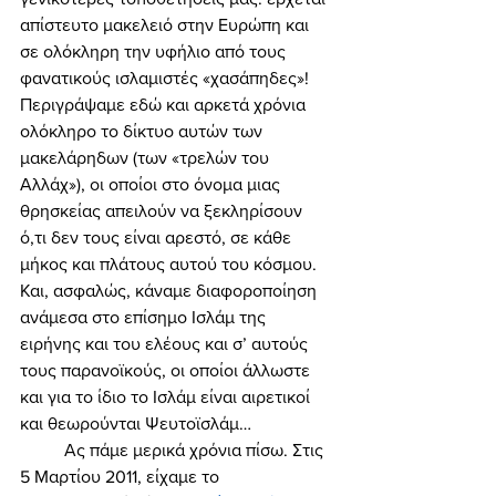
απίστευτο μακελειό στην Ευρώπη και 
σε ολόκληρη την υφήλιο από τους 
φανατικούς ισλαμιστές «χασάπηδες»! 
Περιγράψαμε εδώ και αρκετά χρόνια 
ολόκληρο το δίκτυο αυτών των 
μακελάρηδων (των «τρελών του 
Αλλάχ»), οι οποίοι στο όνομα μιας 
θρησκείας απειλούν να ξεκληρίσουν 
ό,τι δεν τους είναι αρεστό, σε κάθε 
μήκος και πλάτους αυτού του κόσμου. 
Και, ασφαλώς, κάναμε διαφοροποίηση 
ανάμεσα στο επίσημο Ισλάμ της 
ειρήνης και του ελέους και σ’ αυτούς 
τους παρανοϊκούς, οι οποίοι άλλωστε 
και για το ίδιο το Ισλάμ είναι αιρετικοί 
και θεωρούνται Ψευτοϊσλάμ… 
	Ας πάμε μερικά χρόνια πίσω. Στις 
5 Μαρτίου 2011, είχαμε το 