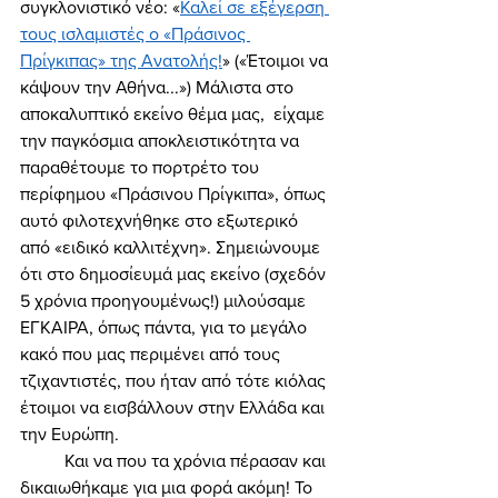
συγκλονιστικό νέο: «
Καλεί σε εξέγερση 
τους ισλαμιστές ο «Πράσινος 
Πρίγκιπας» της Ανατολής!
» («Έτοιμοι να 
κάψουν την Αθήνα...») Μάλιστα στο 
αποκαλυπτικό εκείνο θέμα μας,  είχαμε 
την παγκόσμια αποκλειστικότητα να 
παραθέτουμε το πορτρέτο του 
περίφημου «Πράσινου Πρίγκιπα», όπως 
αυτό φιλοτεχνήθηκε στο εξωτερικό 
από «ειδικό καλλιτέχνη». Σημειώνουμε 
ότι στο δημοσίευμά μας εκείνο (σχεδόν 
5 χρόνια προηγουμένως!) μιλούσαμε 
ΕΓΚΑΙΡΑ, όπως πάντα, για το μεγάλο 
κακό που μας περιμένει από τους 
τζιχαντιστές, που ήταν από τότε κιόλας 
έτοιμοι να εισβάλλουν στην Ελλάδα και 
την Ευρώπη. 
	Και να που τα χρόνια πέρασαν και 
δικαιωθήκαμε για μια φορά ακόμη! Το 