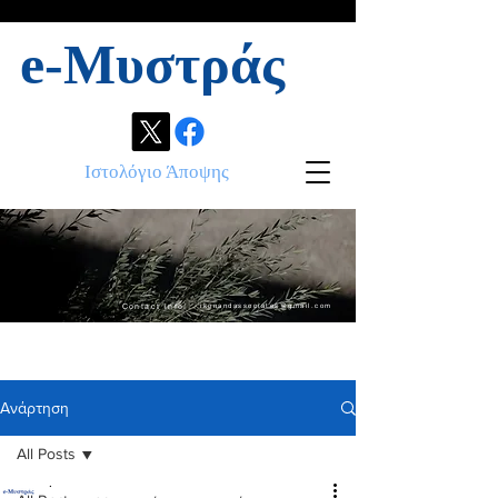
e-Μυστράς
Ιστολόγιο Άποψης
Contact info:
ikonandassociates@gmail.com
Ανάρτηση
All Posts
.