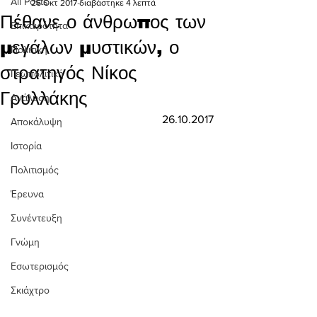
All Posts
26 Οκτ 2017
διαβάστηκε 4 λεπτά
Πέθανε ο άνθρωπος των
Επικαιρότητα
μεγάλων μυστικών, ο
Πολιτική
στρατηγός Νίκος
Γεωπολιτική
Γρυλλάκης
Ανάλυση
26.10.2017
Αποκάλυψη
Ιστορία
Πολιτισμός
Έρευνα
Συνέντευξη
Γνώμη
Εσωτερισμός
Σκιάχτρο