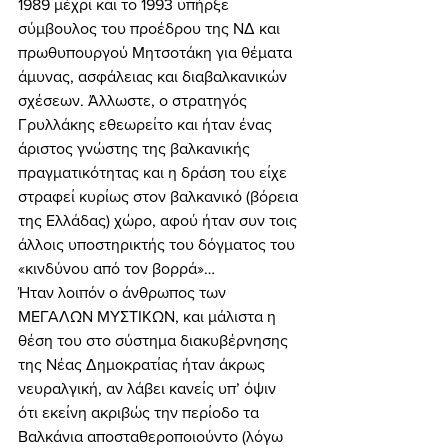
1989 μέχρι και το 1993 υπήρξε 
σύμβουλος του προέδρου της ΝΔ και 
πρωθυπουργού Μητσοτάκη για θέματα 
άμυνας, ασφάλειας και διαβαλκανικών 
σχέσεων. Άλλωστε, ο στρατηγός 
Γρυλλάκης εθεωρείτο και ήταν ένας 
άριστος γνώστης της βαλκανικής 
πραγματικότητας και η δράση του είχε 
στραφεί κυρίως στον βαλκανικό (βόρεια 
της Ελλάδας) χώρο, αφού ήταν συν τοις 
άλλοις υποστηρικτής του δόγματος του 
«κινδύνου από τον βορρά»… 
Ήταν λοιπόν ο άνθρωπος των 
ΜΕΓΑΛΩΝ ΜΥΣΤΙΚΩΝ, και μάλιστα η 
θέση του στο σύστημα διακυβέρνησης 
της Νέας Δημοκρατίας ήταν άκρως 
νευραλγική, αν λάβει κανείς υπ’ όψιν 
ότι εκείνη ακριβώς την περίοδο τα 
Βαλκάνια αποσταθεροποιούντο (λόγω 