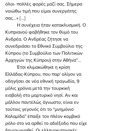
όλοι- πολλές φορές μαζί σας. Σήμερα 
νοιώθω τιμή που είμαι συνεργάτης 
σας...» [...]
	Η συνέχεια ήταν κατακλυσμική. Ο 
Κυπριανού φοβήθηκε τον θυμό του 
Ανδρέα. Ο Ανδρέας ζήτησε να 
συνεδριάσει το Εθνικό Συμβούλιο της 
Κύπρου (το Συμβούλιο των Πολιτικών 
Αρχηγών της Κύπρου) στην Αθήνα”... 
	Έτσι κλιμακώθηκε η κρίση 
Ελλάδας-Κύπρου, που παρ' ολίγον να 
οδηγήσει σε νέα εθνική τραγωδία, 9 
μόλις χρόνια μετά την τουρκική 
εισβολή στο μαρτυρικό νησί. Αν και 
μάλλον παντελώς άγνωστο, είναι εν 
τούτοις γεγονός ότι το “μνημόνιο 
Καλαμίδα” έπαιξε τον πλέον κομβικό 
ρόλο στο να αρθεί το αδιέξοδο που είχε 
δημιουργηθεί. Οι ελληνοκυπριακές 