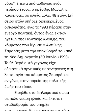
νόσο”, έπειτα από ασθένεια ενός 
περίπου έτους, ο πρέσβης Μανώλης 
Καλαμίδας, σε ηλικία μόλις 48 ετών. Επί 
σειρά ετών υπήρξε διακεκριμένος 
διπλωμάτης, ενώ το 1993 πέρασε στην 
ενεργό πολιτική, όντας ένας εκ των 
ηγετών της Πολιτικής Άνοιξης, του 
κόμματος που ίδρυσε ο Αντώνης 
Σαμαράς μετά την αποχώρησή του από 
τη Νέα Δημοκρατία (30 Ιουνίου 1993). 
Το θλιβερό αυτό γεγονός είχε 
εξαιρετικά αρνητικές παρενέργειες στη 
λειτουργία του κόμματος Σαμαρά και, 
εν γένει, στην πορεία της πολιτικής 
ζωής του τόπου... 
	Εισήλθε στο διπλωματικό σώμα 
σε πολύ νεαρή ηλικία και έκτοτε η 
σταδιοδρομία του υπήρξε 
εντυπωσιακή. Είναι χαρακτηριστικό ότι 