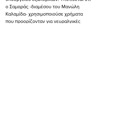
ο Σαμαράς -διαμέσου του Μανώλη 
Καλαμίδα- χρησιμοποιούσε χρήματα 
που προορίζονταν για νευραλγικές 
εθνικές υποθέσεις, για τη δική του 
προσωπική πολιτική προβολή: όπως 
π.χ. να χρηματίζει δημοσιογράφους για 
να τον προβάλλουν, κτλ. Ο Σαμαράς 
έκανε λόγο για συκοφαντίες. Τελικά, 
δεν αποδείχτηκε ποτέ ότι Σαμαράς και 
Καλαμίδας έκαναν χρήση αυτών των 
“μυστικών κονδυλίων”. 
	Όταν ιδρύθηκε η Πολιτική Άνοιξη, 
εκείνο το “καυτό” πολιτικά καλοκαίρι 
του 1993, ο Καλαμίδας ανέλαβε το 
πλέον κρίσιμο πόστο: έγινε 
εκπρόσωπος Τύπου του κόμματος. 
Θέση εξαιρετικά δύσκολη, εφ' όσον 
στην Πολιτική Άνοιξη επιτέθηκαν με 