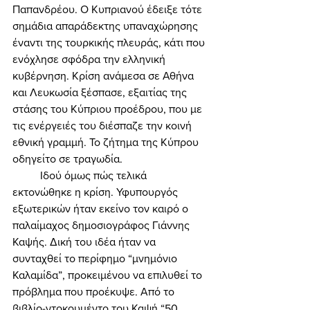
Παπανδρέου. Ο Κυπριανού έδειξε τότε 
σημάδια απαράδεκτης υπαναχώρησης 
έναντι της τουρκικής πλευράς, κάτι που 
ενόχλησε σφόδρα την ελληνική 
κυβέρνηση. Κρίση ανάμεσα σε Αθήνα 
και Λευκωσία ξέσπασε, εξαιτίας της 
στάσης του Κύπριου προέδρου, που με 
τις ενέργειές του διέσπαζε την κοινή 
εθνική γραμμή. Το ζήτημα της Κύπρου 
οδηγείτο σε τραγωδία. 
	Ιδού όμως πώς τελικά 
εκτονώθηκε η κρίση. Υφυπουργός 
εξωτερικών ήταν εκείνο τον καιρό ο 
παλαίμαχος δημοσιογράφος Γιάννης 
Καψής. Δική του ιδέα ήταν να 
συνταχθεί το περίφημο “μνημόνιο 
Καλαμίδα”, προκειμένου να επιλυθεί το 
πρόβλημα που προέκυψε. Από το 
βιβλίο-ντοκουμέντο του Καψή “50 