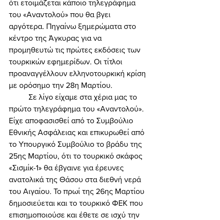
ότι ετοιμάζεται κάποιο τηλεγράφημα 
του «Αναντολού» που θα βγει 
αργότερα. Πηγαίνω ξημερώματα στο 
κέντρο της Άγκυρας για να 
προμηθευτώ τις πρώτες εκδόσεις των 
τουρκικών εφημερίδων. Οι τίτλοι 
προαναγγέλλουν ελληνοτουρκική κρίση 
με ορόσημο την 28η Μαρτίου. 
	Σε λίγο είχαμε στα χέρια μας το 
πρώτο τηλεγράφημα του «Αναντολού». 
Είχε αποφασισθεί από το Συμβούλιο 
Εθνικής Ασφάλειας και επικυρωθεί από 
το Υπουργικό Συμβούλιο το βράδυ της 
25ης Μαρτίου, ότι το τουρκικό σκάφος 
«Σισμίκ-1» θα έβγαινε για έρευνες 
ανατολικά της Θάσου στα διεθνή νερά 
του Αιγαίου. Το πρωί της 26ης Μαρτίου 
δημοσιεύεται και το τουρκικό ΦΕΚ που 
επισημοποιούσε και έθετε σε ισχύ την 