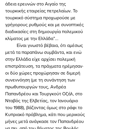
άδεια ερευνών στο Αιγαίο της 
τουρκικής εταιρείας πετρελαίων. Το 
τουρκικό σύστημα προχωρούσε με 
γρήγορους ρυθμούς και με συνοπτικές 
διαδικασίες στη δημιουργία πολεμικού 
κλίματος με την Ελλάδα”... 
	Είναι γνωστό βέβαια, ότι αμέσως 
μετά τα παραπάνω συμβάντα, και ενώ 
στην Ελλάδα είχε αρχίσει πολεμική 
επιστράτευση, τα πράγματα ηρέμησαν· 
οι δύο χώρες προχώρησαν σε διμερή 
συνεννόηση (με τη συνάντηση των 
πρωθυπουργών τους, Ανδρέα 
Παπανδρέου και Τουργκούτ Οζάλ, στο 
Νταβός της Ελβετίας, τον Ιανουάριο 
του 1988), βάζοντας όμως στο ράφι το 
Κυπριακό πρόβλημα, κάτι που μερικούς 
μήνες μετά ανάγκασε τον Παπανδρέου 
να πει, από του βήματος της Βουλής 