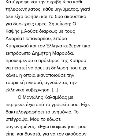
Κατέγραφε και την ακριβή ώρα κάθε 
τηλεφωνήματος, κάθε μηνύματος, γιατί 
δεν είχα αφήσει και τα δύο ακουστικά 
για δυο-τρεις ώρες [Σημείωση: Ο 
Καψής μιλούσε διαρκώς με τους 
Ανδρέα Παπανδρέου, Σπύρο 
Κυπριανού και τον Έλληνα κυβερνητικό 
εκπρόσωπο Δημήτρη Μαρούδα, 
προκειμένου ο πρόεδρος της Κύπρου 
να πειστεί να άρει τη δήλωση που είχε 
κάνει, η οποία ικανοποιούσε την 
τουρκική πλευρά, αγνοώντας την 
ελληνική κυβέρνηση. [...]
	Ο Μανώλης Καλαμίδας με 
περίμενε έξω από το γραφείο μου. Είχε 
δακτυλογραφήσει το μνημόνιο. Το 
υπέγραψα. Μου το έδωσε 
συγκινημένος. «Έχω διαφωνήσει -μου 
είπε, και δυνατά, για να τον ακούσουν 