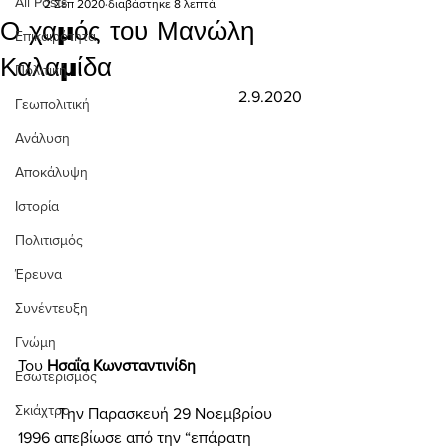
All Posts
2 Σεπ 2020
διαβάστηκε 8 λεπτά
Ο χαμός του Μανώλη
Επικαιρότητα
Καλαμίδα
Πολιτική
2.9.2020
Γεωπολιτική
Ανάλυση
Αποκάλυψη
Ιστορία
Πολιτισμός
Έρευνα
Συνέντευξη
Γνώμη
Του 
Ησαΐα Κωνσταντινίδη 
Εσωτερισμός
Σκιάχτρο
	Την Παρασκευή 29 Νοεμβρίου 
1996 απεβίωσε από την “επάρατη 