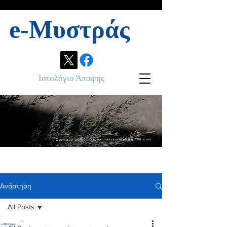
e-Μυστράς
Ιστολόγιο Άποψης
Contact info:
ikonandassociates@gmail.com
Ανάρτηση
All Posts
.