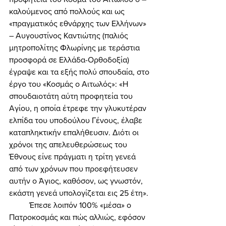
καλούμενος από πολλούς και ως 
«πραγματικός εθνάρχης των Ελλήνων» 
– Αυγουστίνος Καντιώτης (παλιός 
μητροπολίτης Φλωρίνης με τεράστια 
προσφορά σε Ελλάδα-Ορθοδοξία) 
έγραψε και τα εξής πολύ σπουδαία, στο 
έργο του «Κοσμάς ο Αιτωλός»: «Η 
σπουδαιοτάτη αύτη προφητεία του 
Αγίου, η οποία έτρεφε την γλυκυτέραν 
ελπίδα του υποδούλου Γένους, έλαβε 
καταπληκτικήν επαλήθευσιν. Διότι οι 
χρόνοι της απελευθερώσεως του 
Έθνους είνε πράγματι η τρίτη γενεά 
από των χρόνων που προεφήτευσεν 
αυτήν ο Άγιος, καθόσον, ως γνωστόν, 
εκάστη γενεά υπολογίζεται εις 25 έτη». 
	Έπεσε λοιπόν 100% «μέσα» ο 
Πατροκοσμάς και πώς αλλιώς, εφόσον 