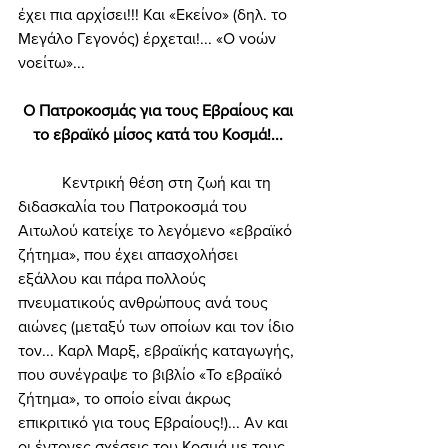
έχει πια αρχίσει!!! Και «Εκείνο» (δηλ. το 
Μεγάλο Γεγονός) έρχεται!... «Ο νοών 
νοείτω»... 
Ο Πατροκοσμάς για τους Εβραίους και 
το εβραϊκό μίσος κατά του Κοσμά!... 
	 Κεντρική θέση στη ζωή και τη 
διδασκαλία του Πατροκοσμά του 
Αιτωλού κατείχε το λεγόμενο «εβραϊκό 
ζήτημα», που έχει απασχολήσει 
εξάλλου και πάρα πολλούς 
πνευματικούς ανθρώπους ανά τους 
αιώνες (μεταξύ των οποίων και τον ίδιο 
τον... Καρλ Μαρξ, εβραϊκής καταγωγής, 
που συνέγραψε το βιβλίο «Το εβραϊκό 
ζήτημα», το οποίο είναι άκρως 
επικριτικό για τους Εβραίους!)... Αν και 
οι έντονες σχέσεις του Κοσμά με τους 