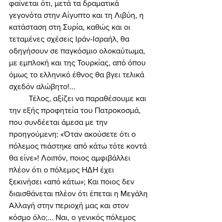
φαίνεται ότι, μετά τα δραματικά 
γεγονότα στην Αίγυπτο και τη Λιβύη, η 
κατάσταση στη Συρία, καθώς και οι 
τεταμένες σχέσεις Ιράν-Ισραήλ, θα 
οδηγήσουν σε παγκόσμιο ολοκαύτωμα, 
με εμπλοκή και της Τουρκίας, από όπου 
όμως το ελληνικό έθνος θα βγει τελικά 
σχεδόν αλώβητο!... 
	Τέλος, αξίζει να παραθέσουμε και 
την εξής προφητεία του Πατροκοσμά, 
που συνδέεται άμεσα με την 
προηγούμενη: «Όταν ακούσετε ότι ο 
πόλεμος πιάστηκε από κάτω τότε κοντά 
θα είνε»! Λοιπόν, ποιος αμφιβάλλει 
πλέον ότι ο πόλεμος ΗΔΗ έχει 
ξεκινήσει «από κάτω»; Και ποιος δεν 
διαισθάνεται πλέον ότι έπεται η Μεγάλη 
Αλλαγή στην περιοχή μας και στον 
κόσμο όλο;... Ναι, ο γενικός πόλεμος 