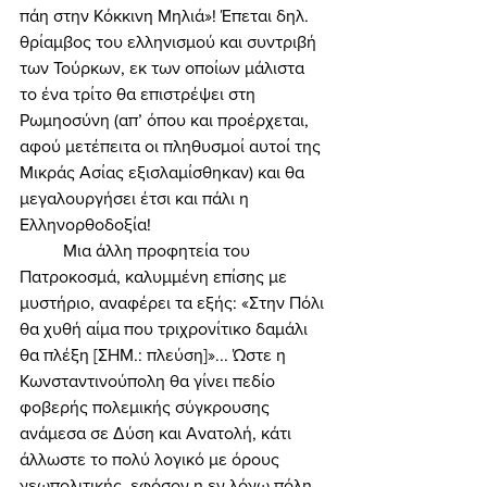
πάη στην Κόκκινη Μηλιά»! Έπεται δηλ. 
θρίαμβος του ελληνισμού και συντριβή 
των Τούρκων, εκ των οποίων μάλιστα 
το ένα τρίτο θα επιστρέψει στη 
Ρωμηοσύνη (απ’ όπου και προέρχεται, 
αφού μετέπειτα οι πληθυσμοί αυτοί της 
Μικράς Ασίας εξισλαμίσθηκαν) και θα 
μεγαλουργήσει έτσι και πάλι η 
Ελληνορθοδοξία! 
	Μια άλλη προφητεία του 
Πατροκοσμά, καλυμμένη επίσης με 
μυστήριο, αναφέρει τα εξής: «Στην Πόλι 
θα χυθή αίμα που τριχρονίτικο δαμάλι 
θα πλέξη [ΣΗΜ.: πλεύση]»... Ώστε η 
Κωνσταντινούπολη θα γίνει πεδίο 
φοβερής πολεμικής σύγκρουσης 
ανάμεσα σε Δύση και Ανατολή, κάτι 
άλλωστε το πολύ λογικό με όρους 
γεωπολιτικής, εφόσον η εν λόγω πόλη 