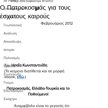
All Posts
3 Φεβ 2012
διαβάστηκε 41 λεπτά
Ο Πατροκοσμάς για τους
Επικαιρότητα
έσχατους καιρούς
Πολιτική
Φεβρουάριος 2012
Γεωπολιτική
Ανάλυση
Αποκάλυψη
Ιστορία
Πολιτισμός
Του 
Ησαΐα Κωνσταντινίδη
Έρευνα
(Το κείμενο διατίθεται και σε μορφή 
Συνέντευξη
ebook, 
εδώ
.)
Γνώμη
Πατροκοσμάς, Ελλάδα-Τουρκία και το 
Εσωτερισμός
Ποθούμενο! 
Σκιάχτρο
	Αναμφίβολο είναι το γεγονός ότι 