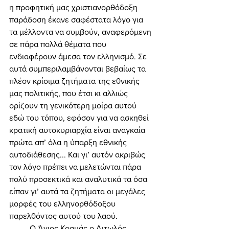
η προφητική μας χριστιανορθόδοξη 
παράδοση έκανε σαφέστατα λόγο για 
τα μέλλοντα να συμβούν, αναφερόμενη 
σε πάρα πολλά θέματα που 
ενδιαφέρουν άμεσα τον ελληνισμό. Σε 
αυτά συμπεριλαμβάνονται βεβαίως τα 
πλέον κρίσιμα ζητήματα της εθνικής 
μας πολιτικής, που έτσι κι αλλιώς 
ορίζουν τη γενικότερη μοίρα αυτού 
εδώ του τόπου, εφόσον για να ασκηθεί 
κρατική αυτοκυριαρχία είναι αναγκαία 
πρώτα απ’ όλα η ύπαρξη εθνικής 
αυτοδιάθεσης... Και γι’ αυτόν ακριβώς 
τον λόγο πρέπει να μελετώνται πάρα 
πολύ προσεκτικά και αναλυτικά τα όσα 
είπαν γι’ αυτά τα ζητήματα οι μεγάλες 
μορφές του ελληνορθόδοξου 
παρελθόντος αυτού του λαού. 
	Ο Άγιος Κοσμάς ο Αιτωλός 