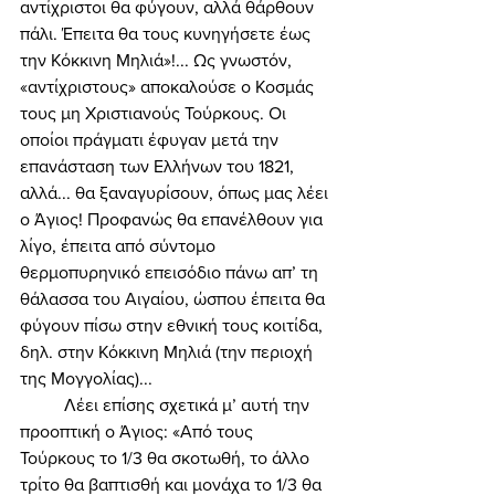
αντίχριστοι θα φύγουν, αλλά θάρθουν 
πάλι. Έπειτα θα τους κυνηγήσετε έως 
την Κόκκινη Μηλιά»!... Ως γνωστόν, 
«αντίχριστους» αποκαλούσε ο Κοσμάς 
τους μη Χριστιανούς Τούρκους. Οι 
οποίοι πράγματι έφυγαν μετά την 
επανάσταση των Ελλήνων του 1821, 
αλλά... θα ξαναγυρίσουν, όπως μας λέει 
ο Άγιος! Προφανώς θα επανέλθουν για 
λίγο, έπειτα από σύντομο 
θερμοπυρηνικό επεισόδιο πάνω απ’ τη 
θάλασσα του Αιγαίου, ώσπου έπειτα θα 
φύγουν πίσω στην εθνική τους κοιτίδα, 
δηλ. στην Κόκκινη Μηλιά (την περιοχή 
της Μογγολίας)... 
	Λέει επίσης σχετικά μ’ αυτή την 
προοπτική ο Άγιος: «Από τους 
Τούρκους το 1/3 θα σκοτωθή, το άλλο 
τρίτο θα βαπτισθή και μονάχα το 1/3 θα 