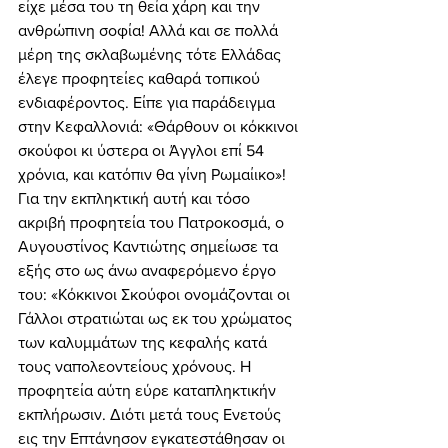
είχε μέσα του τη θεία χάρη και την 
ανθρώπινη σοφία! Αλλά και σε πολλά 
μέρη της σκλαβωμένης τότε Ελλάδας 
έλεγε προφητείες καθαρά τοπικού 
ενδιαφέροντος. Είπε για παράδειγμα 
στην Κεφαλλονιά: «Θάρθουν οι κόκκινοι 
σκούφοι κι ύστερα οι Άγγλοι επί 54 
χρόνια, και κατόπιν θα γίνη Ρωμαίικο»! 
Για την εκπληκτική αυτή και τόσο 
ακριβή προφητεία του Πατροκοσμά, ο 
Αυγουστίνος Καντιώτης σημείωσε τα 
εξής στο ως άνω αναφερόμενο έργο 
του: «Κόκκινοι Σκούφοι ονομάζονται οι 
Γάλλοι στρατιώται ως εκ του χρώματος 
των καλυμμάτων της κεφαλής κατά 
τους ναπολεοντείους χρόνους. Η 
προφητεία αύτη εύρε καταπληκτικήν 
εκπλήρωσιν. Διότι μετά τους Ενετούς 
εις την Επτάνησον εγκατεστάθησαν οι 