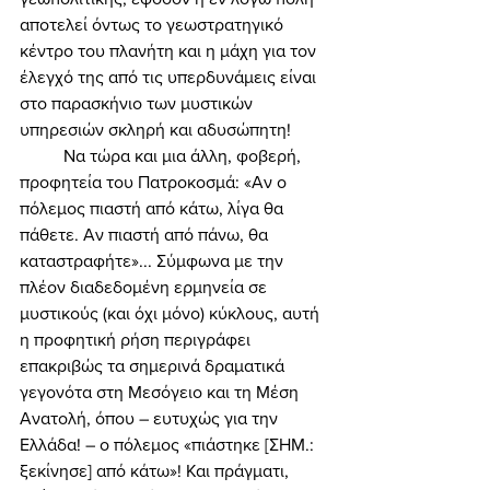
αποτελεί όντως το γεωστρατηγικό 
κέντρο του πλανήτη και η μάχη για τον 
έλεγχό της από τις υπερδυνάμεις είναι 
στο παρασκήνιο των μυστικών 
υπηρεσιών σκληρή και αδυσώπητη! 
	Να τώρα και μια άλλη, φοβερή, 
προφητεία του Πατροκοσμά: «Αν ο 
πόλεμος πιαστή από κάτω, λίγα θα 
πάθετε. Αν πιαστή από πάνω, θα 
καταστραφήτε»... Σύμφωνα με την 
πλέον διαδεδομένη ερμηνεία σε 
μυστικούς (και όχι μόνο) κύκλους, αυτή 
η προφητική ρήση περιγράφει 
επακριβώς τα σημερινά δραματικά 
γεγονότα στη Μεσόγειο και τη Μέση 
Ανατολή, όπου – ευτυχώς για την 
Ελλάδα! – ο πόλεμος «πιάστηκε [ΣΗΜ.: 
ξεκίνησε] από κάτω»! Και πράγματι, 