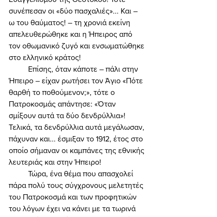
συνέπεσαν οι «δύο πασχαλιές»... Και – 
ω του θαύματος! – τη χρονιά εκείνη 
απελευθερώθηκε και η Ήπειρος από 
τον οθωμανικό ζυγό και ενσωματώθηκε 
στο ελληνικό κράτος! 
	Επίσης, όταν κάποτε – πάλι στην 
Ήπειρο – είχαν ρωτήσει τον Άγιο «Πότε 
θαρθή το ποθούμενον;», τότε ο 
Πατροκοσμάς απάντησε: «Όταν 
σμίξουν αυτά τα δύο δενδρύλλια»! 
Τελικά, τα δενδρύλλια αυτά μεγάλωσαν, 
πάχυναν και... έσμιξαν το 1912, έτος στο 
οποίο σήμαναν οι καμπάνες της εθνικής 
λευτεριάς και στην Ήπειρο! 
	Τώρα, ένα θέμα που απασχολεί 
πάρα πολύ τους σύγχρονους μελετητές 
του Πατροκοσμά και των προφητικών 
του λόγων έχει να κάνει με τα τωρινά 