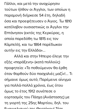
Γάλλοι, και μετά την αναχώρησιν 
τούτων ήλθον οι Άγγλοι, των οποίων η 
παραμονή διήρκεσε 54 έτη, δηλαδή 
όσα και προεφήτευσεν ο Άγιος. Τω 1810 
κατέλαβον ουσιαστικώς οι Άγγλοι την 
Επτάνησον (εκτός της Κερκύρας, η 
οποία παρεδόθη τω 1815 εις τον 
Κάμπελλ), και τω 1864 παρέδωκαν 
αυτήν εις την Ελλάδα»... 
	Αλλά και στην Ήπειρο έλεγε την 
εξής «παράξενη» (κατά πολλούς) 
προφητεία: «Το ποθούμενον θα έρθη 
όταν θαρθούν δύο πασχαλιές μαζί»!... Τι 
σήμαινε όμως αυτό; Παρέμεινε αίνιγμα 
για πολλά-πολλά χρόνια, έως ότου 
όμως το έτος 1912 συνέπεσε ο 
εορτασμός του Πάσχα (Ανάστασης) με 
τη γιορτή της 25ης Μαρτίου, δηλ. του 
Ευαγγελισμού της Θεοτόκου! Τότε 