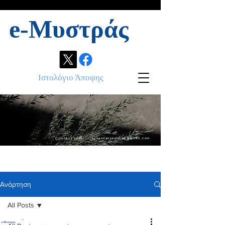
e-Μυστράς
Ιστολόγιο Άποψης
Contact info:
ikonandassociates@gmail.com
Ανάρτηση
All Posts
.