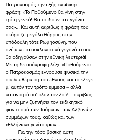
Πατροκοσμάς την εξής «κωδική» 
φράση: «Το Ποθούμενο θα γίνη στην 
τρίτη γενεά! Θα το ιδούν τα εγγόνια 
σας»... Και αυτή ακριβώς η φράση του 
σκόρπιζε μεγάλο θάρρος στην 
υπόδουλη τότε Ρωμηοσύνη, που 
ανέμενε τα συκλονιστικά γεγονότα που 
θα οδηγούσαν στην εθνική λευτεριά! 
Με τη δε απόκρυφη λέξη «Ποθούμενο» 
ο Πατροκοσμάς εννοούσε φυσικά την 
απελευθέρωση του έθνους και το έλεγε 
μ’ αυτόν τον τρόπο έμμεσα – αλλά 
κατανοητό απ’ όλον τον λαό! – ακριβώς 
για να μην ξυπνήσει τον εκδικητικό 
φανατισμό των Τούρκων, των Αλβανών 
συμμάχων τους, καθώς και των 
«Ελλήνων» γενίτσαρων... 
	Για την τόσο βασική αυτή 
προφητεία του Κοσμά του Αιτωλού ο – 