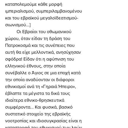
καταπολεμούμε κάθε μορφή 
ιμπεριαλισμού, συμπεριλαμβανομένου 
και του εβραϊκού μεγαλοϊδεατισμού-
σιωνισμού...] 
	Οι Εβραίοι του οθωμανικού 
χώρου, όταν είδαν τη δράση του 
Πατροκοσμά και τις συνέπειες που 
αυτή θα είχε μελλοντικά, ανησύχησαν 
σφόδρα! Είδαν ότι η αφύπνιση του 
ελληνικού έθνους, στην οποία 
συνέβαλλε ο Άγιος σε μια εποχή κατά 
την οποία αναδύονταν οι διάφοροι 
εθνικισμοί ανά τη «Γηραιά Ήπειρο», 
έβλαπτε τα μέγιστα τα δικά τους 
ιδιαίτερα εθνικο-θρησκευτικά 
συμφέροντα... Και φυσικά, βασικό 
συστατικό στοιχείο της εβραϊκής 
νοοτροπίας και ιδιοσυγκρασίας είναι η 
καταστροφή του εθνικισμού των λαών, 