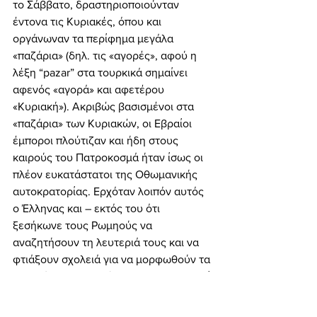
το Σάββατο, δραστηριοποιούνταν 
έντονα τις Κυριακές, όπου και 
οργάνωναν τα περίφημα μεγάλα 
«παζάρια» (δηλ. τις «αγορές», αφού η 
λέξη “pazar” στα τουρκικά σημαίνει 
αφενός «αγορά» και αφετέρου 
«Κυριακή»). Ακριβώς βασισμένοι στα 
«παζάρια» των Κυριακών, οι Εβραίοι 
έμποροι πλούτιζαν και ήδη στους 
καιρούς του Πατροκοσμά ήταν ίσως οι 
πλέον ευκατάστατοι της Οθωμανικής 
αυτοκρατορίας. Ερχόταν λοιπόν αυτός 
ο Έλληνας και – εκτός του ότι 
ξεσήκωνε τους Ρωμηούς να 
αναζητήσουν τη λευτεριά τους και να 
φτιάξουν σχολειά για να μορφωθούν τα 
Ελληνόπουλα! – επέμενε να καθιερωθεί 
η Κυριακή ως αργία και να διαλύσει έτσι 
το εβραϊκό μεταπρατικό εμπόριο! Διπλό 