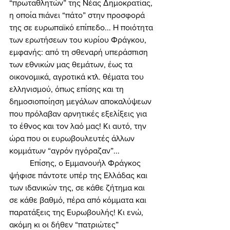
“πρωταθλητών” της Νέας Δημοκρατίας, 
η οποία πιάνει “πάτο” στην προσφορά 
της σε ευρωπαϊκό επίπεδο... Η ποιότητα 
των ερωτήσεων του κυρίου Φράγκου, 
εμφανής: από τη σθεναρή υπεράσπιση 
των εθνικών μας θεμάτων, έως τα 
οικονομικά, αγροτικά κτλ. θέματα του 
ελληνισμού, όπως επίσης και τη 
δημοσιοποίηση μεγάλων αποκαλύψεων 
που πρόλαβαν αρνητικές εξελίξεις για 
το έθνος και τον λαό μας! Κι αυτό, την 
ώρα που οι ευρωβουλευτές άλλων 
κομμάτων “αγρόν ηγόραζαν”... 
	Επίσης, ο Εμμανουήλ Φράγκος 
ψήφισε πάντοτε υπέρ της Ελλάδας και 
των ιδανικών της, σε κάθε ζήτημα και 
σε κάθε βαθμό, πέρα από κόμματα και 
παρατάξεις της Ευρωβουλής! Κι ενώ, 
ακόμη κι οι δήθεν “πατριώτες” 