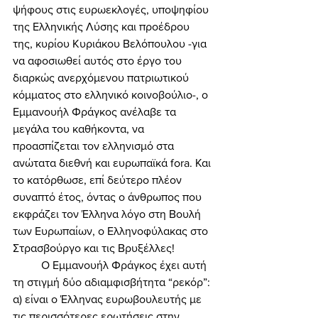
ψήφους στις ευρωεκλογές, υποψηφίου 
της Ελληνικής Λύσης και προέδρου 
της, κυρίου Κυριάκου Βελόπουλου -για 
να αφοσιωθεί αυτός στο έργο του 
διαρκώς ανερχόμενου πατριωτικού 
κόμματος στο ελληνικό κοινοβούλιο-, ο 
Εμμανουήλ Φράγκος ανέλαβε τα 
μεγάλα του καθήκοντα, να 
προασπίζεται τον ελληνισμό στα 
ανώτατα διεθνή και ευρωπαϊκά fora. Και 
το κατόρθωσε, επί δεύτερο πλέον 
συναπτό έτος, όντας ο άνθρωπος που 
εκφράζει τον Έλληνα λόγο στη Βουλή 
των Ευρωπαίων, ο Ελληνοφύλακας στο 
Στρασβούργο και τις Βρυξέλλες! 
	Ο Εμμανουήλ Φράγκος έχει αυτή 
τη στιγμή δύο αδιαμφισβήτητα “ρεκόρ”: 
α) είναι ο Έλληνας ευρωβουλευτής με 
τις περισσότερες ερωτήσεις στην 