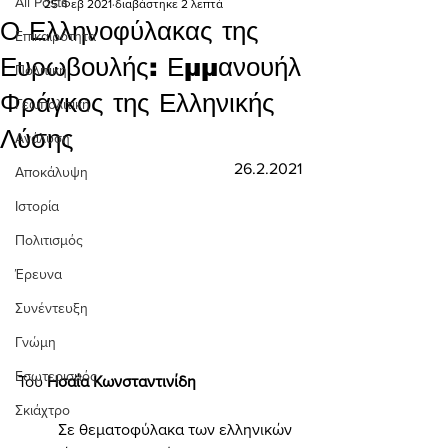
All Posts
25 Φεβ 2021
διαβάστηκε 2 λεπτά
Ο Ελληνοφύλακας της
Επικαιρότητα
Ευρωβουλής: Εμμανουήλ
Πολιτική
Φράγκος της Ελληνικής
Γεωπολιτική
Λύσης
Ανάλυση
26.2.2021
Αποκάλυψη
Ιστορία
Πολιτισμός
Έρευνα
Συνέντευξη
Γνώμη
Εσωτερισμός
Του 
Ησαΐα Κωνσταντινίδη 
Σκιάχτρο
	Σε θεματοφύλακα των ελληνικών 