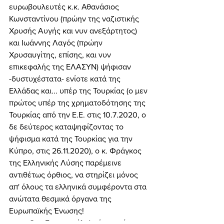
ευρωβουλευτές κ.κ. Αθανάσιος 
Κωνσταντίνου (πρώην της ναζιστικής 
Χρυσής Αυγής και νυν ανεξάρτητος) 
και Ιωάννης Λαγός (πρώην 
Χρυσαυγίτης, επίσης, και νυν 
επικεφαλής της ΕΛΑΣΥΝ) ψήφισαν 
-δυστυχέστατα- ενίοτε κατά της 
Ελλάδας και... υπέρ της Τουρκίας (ο μεν 
πρώτος υπέρ της χρηματοδότησης της 
Τουρκίας από την Ε.Ε. στις 10.7.2020, ο 
δε δεύτερος καταψηφίζοντας το 
ψήφισμα κατά της Τουρκίας για την 
Κύπρο, στις 26.11.2020), ο κ. Φράγκος 
της Ελληνικής Λύσης παρέμεινε 
αντιθέτως όρθιος, να στηρίζει μόνος 
απ' όλους τα ελληνικά συμφέροντα στα 
ανώτατα θεσμικά όργανα της 
Ευρωπαϊκής Ένωσης! 
	Ο κ. Εμμανουήλ Φράγκος, ένας 