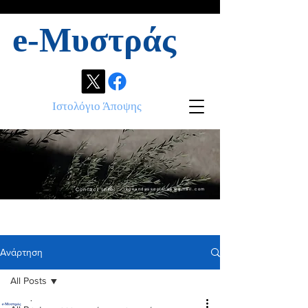
e-Μυστράς
Ιστολόγιο Άποψης
Contact info:
ikonandassociates@gmail.com
Ανάρτηση
All Posts
.