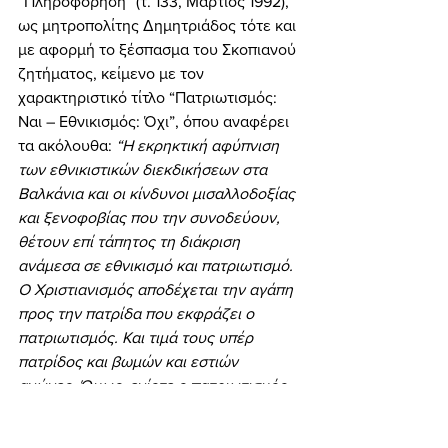
“Πληροφόρηση” (τ. 133, Μάρτιος 1992), 
ως μητροπολίτης Δημητριάδος τότε και 
με αφορμή το ξέσπασμα του Σκοπιανού 
ζητήματος, κείμενο με τον 
χαρακτηριστικό τίτλο “Πατριωτισμός: 
Ναι – Εθνικισμός: Όχι”, όπου αναφέρει 
τα ακόλουθα: 
“Η εκρηκτική αφύπνιση 
των εθνικιστικών διεκδικήσεων στα 
Βαλκάνια και οι κίνδυνοι μισαλλοδοξίας 
και ξενοφοβίας που την συνοδεύουν, 
θέτουν επί τάπητος τη διάκριση 
ανάμεσα σε εθνικισμό και πατριωτισμό. 
Ο Χριστιανισμός αποδέχεται την αγάπη 
προς την πατρίδα που εκφράζει ο 
πατριωτισμός. Και τιμά τους υπέρ 
πατρίδος και βωμών και εστιών 
αγώνες. Όμως, ενίοτε ο πατριωτισμός 
διολισθαίνει σε εθνικισμό, με την 
έννοια μιας ιδεολογίας που αναγορεύει 