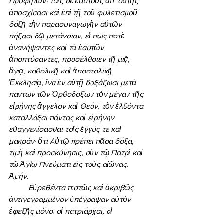
Προφητῶν· τοῖς δὲ ἑαυτοὺς ἀπ’ αὐτῆς 
ἀποσχίσασι καὶ ἐπὶ τῇ τοῦ φυλετισμοῦ 
δόξῃ τὴν παρασυναγωγὴν αὐτῶν 
πήξασι δῷ μετάνοιαν, εἴ πως ποτὲ 
ἀνανήψαντες καὶ τὰ ἑαυτῶν 
ἀποπτύσαντες, προσέλθοιεν τῇ μιᾷ, 
ἅγιᾳ, καθολικῇ καὶ ἀποστολικῇ 
Ἐκκλησίᾳ, ἵνα ἐν αὐτῇ δοξάζωσι μετὰ 
πάντων τῶν Ὀρθοδόξων τὸν μέγαν τῆς 
εἰρήνης ἄγγελον καὶ Θεόν, τὸν ἐλθόντα 
καταλλάξαι πάντας καὶ εἰρήνην 
εὐαγγελίσασθαι τοῖς ἐγγύς τε καὶ 
μακράν· ὅτι Αὐτῷ πρέπει πᾶσα δόξα, 
τιμὴ καὶ προσκύνησις, σὺν τῷ Πατρὶ καὶ 
τῷ Ἁγίῳ Πνεύματι εἰς τοὺς αἰῶνας. 
Ἀμήν. 
	Εὑρεθέντα πιστῶς καὶ ἀκριβῶς 
ἀντιγεγραμμένον ὑπέγραψαν αὐτὸν 
ἑφεξῆς μόνοι οἱ πατριάρχαι, οἱ 