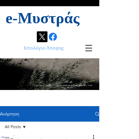
e-Μυστράς
Ιστολόγιο Άποψης
Contact info:
ikonandassociates@gmail.com
Ανάρτηση
All Posts
.