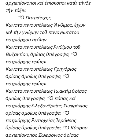
ἀρχιεπίσκοποι καὶ ἐπίσκοποι κατὰ τήνδε 
τὴν τάξιν. 
† Ὁ Πατριάρχης 
Κωνσταντινουπόλεως Ἄνθιμος, ἔχων 
καὶ τὴν γνώμην τοῦ παναγιωτάτου 
πατριάρχου πρῴην 
Κωνσταντινουπόλεως Ἀνθίμου τοῦ 
Βυζαντίου, ὁρίσας ὑπέγραψα, † Ὁ 
πατριάρχης πρῴην 
Κωνσταντινουπόλεως Γρηγόριος 
ὁρίσας ὁμοίως ὑπέγραψα, † Ὁ 
πατριάρχης πρῴην 
Κωνσταντινουπόλεως Ἰωακεὶμ ὁρίσας 
ὁμοίως ὑπέγραψα, † Ὁ πάπας καὶ 
πατριάρχης Ἀλεξανδρείας Σωφρόνιος 
ὁρίσας ὁμοίως ὑπέγραψα, † Ὁ 
πατριάρχης Ἀντιοχείας Ἱερόθεος 
ὁρίσας ὁμοίως ὑπέγραψα, † Ὁ Κύπρου 
ἀρχιεπίσκοπος Σωφρόνιος ὁρίσας 