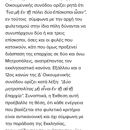
Οικουμενικής συνόδου ορίζει ρητά ότι 
“ἳνα μὴ ἐν τῇ πόλει δύο ἐπίσκοποι ὦσιν”
, 
εν τούτοις  σύμφωνα με την αρχή του 
φυλετισμού στην ίδια πόλη δύνανται να 
συνυπάρχουν δύο ή και τρεις 
επίσκοποι, όσες και οι φυλές που 
κατοικούν, κάτι που όμως προξενεί 
διάσπαση της επαρχίας σε δύο και άνω 
Μητροπόλεις, ανατρέποντας τον 
εκκλησιαστικό κανόνα. Εξάλλου και ο 
12ος κανών της Δ΄ Οικουμενικής 
συνόδου ορίζει κατά λέξη: 
“Δύο 
μητροπολίτας μὴ εἶναι ἐν τῇ αὐτῇ 
ἐπαρχία”
. Συνοπτικά, η Έκθεση αυτή 
προέβαλλε τη θέση, ότι κάθε ενέργεια 
που βασίζεται στο φυλετικό κριτήριο 
είναι αντικανονική και όχι σύμφωνη με 
την παράδοση της Εκκλησίας, 