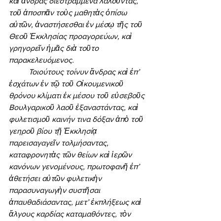
καὶ ἄνδρας διεστραμμένα λαλοῦντας, 
τοῦ ἀποσπᾶν τοὺς μαθητὰς ὀπίσω 
αὐτῶν, ἀναστήσεσθαι ἐν μέσῳ τῆς τοῦ 
Θεοῦ Ἐκκλησίας προαγορεύων, καὶ 
γρηγορεῖν ἡμᾶς διὰ τοῦτο 
παρακελευόμενος. 
	Τοιούτους τοίνυν ἄνδρας καὶ ἐπ’ 
ἐσχάτων ἐν τῷ τοῦ Οἰκουμενικοῦ 
θρόνου κλίματι ἐκ μέσου τοῦ εὐσεβοῦς 
Βουλγαρικοῦ λαοῦ ἐξαναστάντας, καὶ 
φυλετισμοῦ καινήν τινα δόξαν ἀπὸ τοῦ 
γεηροῦ βίου τῇ Ἐκκλησίᾳ 
παρεισαγαγεῖν τολμήσαντας, 
καταφρονητὰς τῶν θείων καὶ ἱερῶν 
κανόνων γενομένους, πρωτοφανῆ ἐπ’ 
ἀθετήσει αὐτῶν φυλετικὴν 
παρασυναγωγὴν συστῆσαι 
ἀπαυθαδιάσαντας, μετ’ ἐκπλήξεως καὶ 
ἄλγους καρδίας καταμαθόντες, τὸν 