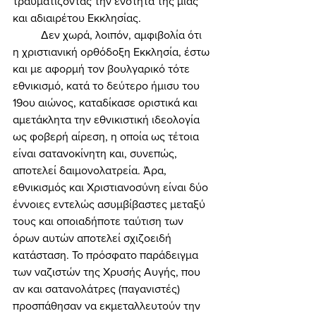
τραυματίζοντας την ενότητα της μίας 
και αδιαιρέτου Εκκλησίας. 
	Δεν χωρά, λοιπόν, αμφιβολία ότι 
η χριστιανική ορθόδοξη Εκκλησία, έστω 
και με αφορμή τον βουλγαρικό τότε 
εθνικισμό, κατά το δεύτερο ήμισυ του 
19ου αιώνος, καταδίκασε οριστικά και 
αμετάκλητα την εθνικιστική ιδεολογία 
ως φοβερή αίρεση, η οποία ως τέτοια 
είναι σατανοκίνητη και, συνεπώς, 
αποτελεί δαιμονολατρεία. Άρα, 
εθνικισμός και Χριστιανοσύνη είναι δύο 
έννοιες εντελώς ασυμβίβαστες μεταξύ 
τους και οποιαδήποτε ταύτιση των 
όρων αυτών αποτελεί σχιζοειδή 
κατάσταση. Το πρόσφατο παράδειγμα 
των ναζιστών της Χρυσής Αυγής, που 
αν και σατανολάτρες (παγανιστές) 
προσπάθησαν να εκμεταλλευτούν την 