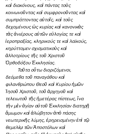
καὶ διακόνους, καὶ πάντας τοὺς 
κοινωνοῦντας καὶ συμφρονοῦντας καὶ 
συμπράττοντας αὐτοῖς, καὶ τοὺς 
δεχομένους ὡς κυρίας καὶ κανονικὰς 
τὰς ἀνιέρους αὐτῶν εὐλογίας τε καὶ 
ἱεροπραξίας, κληρικούς τε καὶ λαϊκούς, 
κηρύττομεν σχισματικοὺς καὶ 
ἀλλοτρίους τῆς τοῦ Χριστοῦ 
Ὀρθοδόξου Ἐκκλησίας. 
	Ταῦτα οὕτω διοριζόμενοι, 
δεόμεθα τοῦ παναγάθου καὶ 
φιλανθρώπου Θεοῦ καὶ Κυρίου ἡμῶν 
Ἰησοῦ Χριστοῦ, τοῦ ἀρχηγοῦ καὶ 
τελειωτοῦ τῆς ἡμετέρας πίστεως, ἵνα 
τὴν μὲν ἁγίαν αὐτοῦ Ἐκκλησίαν διατηρῇ 
ἄμωμον καὶ ἀλώβητον ἀπὸ πάσης 
νεωτερικῆς λύμης, ἐρηρεισμένην ἐπὶ τῷ 
θεμελίῳ τῶν Ἀποστόλων καὶ 