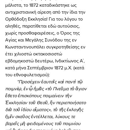
μάλιστα, το 1872 καταδικάστηκε ως 
αντιχριστιανική αίρεση από την ίδια την 
Ορθόδοξη Εκκλησία! Για του λόγου το 
αληθές, παρατίθεται εδώ αυτούσιος, 
χωρίς προσθαφαιρέσεις, ο Όρος της 
Αγίας και Μεγάλης Συνόδου της εν 
Κωνσταντινουπόλει συγκροτηθείσης εν 
έτει χιλιοστώ οκτακοσιοστώ 
εβδομηκοστώ δευτέρω, Ινδικτίωνος Α΄, 
κατά μήνα Σεπτέμβριον 1872 μ.Χ. (κατά 
του εθνοφυλετισμού): 
“Προσέχειν ἑαυτοῖς καὶ παντὶ τῷ 
ποιμνίῳ, ἐν ᾧ ἡμᾶς «τὸ Πνεῦμα τὸ ἅγιον 
ἔθετο ἐπισκόπους ποιμαίνειν τὴν 
Ἐκκλησίαν τοῦ Θεοῦ, ἣν περιεποιήσατο 
διὰ τοῦ ἰδίου αἵματος», τὸ τῆς ἐκλογῆς 
ἡμῖν σκεῦος ἐντέλλεται, λύκους τε 
βαρεῖς μὴ φειδομένους τοῦ ποιμνίου 