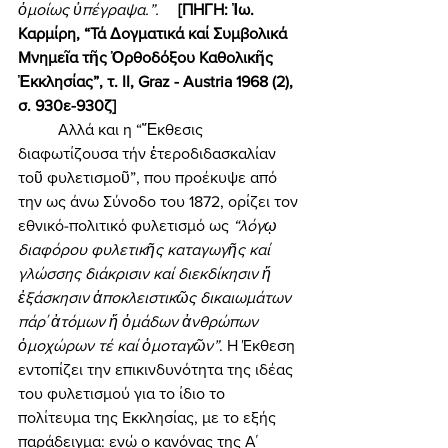
ὁμοίως ὑπέγραψα.”. 
[ΠΗΓΗ: Ἰω. 
Καρμίρη, “Τά Δογματικά καί Συμβολικά 
Μνημεῖα τῆς Ὀρθοδόξου Καθολικῆς 
Ἐκκλησίας”, τ. ΙΙ, Graz - Austria 1968 (2), 
σ. 930ε-930ζ] 
	Αλλά και η “Ἔκθεσις 
διαφωτίζουσα τήν ἐτεροδιδασκαλίαν 
τοῦ φυλετισμοῦ”, που προέκυψε από 
την ως άνω Σύνοδο του 1872, ορίζει τον 
εθνικό-πολιτικό φυλετισμό ως 
“λόγῳ 
διαφόρου φυλετικῆς καταγωγῆς καί 
γλώσσης διάκρισιν καί διεκδίκησιν ἤ 
ἐξάσκησιν ἀποκλειστικῶς δικαιωμάτων 
πάρ΄ ἀτόμων ἤ ὁμάδων ἀνθρώπων 
ὁμοχώρων τέ καί ὁμοταγῶν”
. Η Έκθεση 
εντοπίζει την επικινδυνότητα της ιδέας 
του φυλετισμού για το ίδιο το 
πολίτευμα της Εκκλησίας, με το εξής 
παράδειγμα: ενώ ο κανόνας της Α΄ 