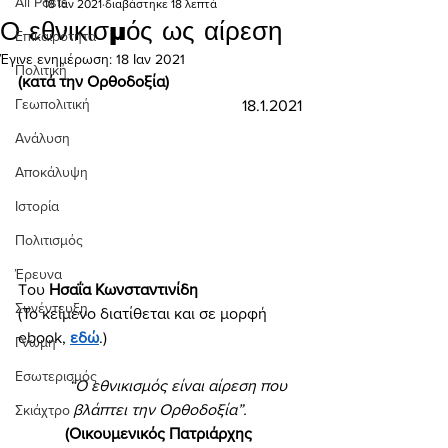
All Posts
18 Ιαν 2021
διαβάστηκε 18 λεπτά
Ο εθνικισμός ως αίρεση
Επικαιρότητα
Έγινε ενημέρωση:
18 Ιαν 2021
Πολιτική
(κατά την Ορθοδοξία) 
Γεωπολιτική
18.1.2021
Ανάλυση
Αποκάλυψη
Ιστορία
Πολιτισμός
Έρευνα
Tου 
Ησαΐα Κωνσταντινίδη 
Συνέντευξη
(Το κείμενο διατίθεται και σε μορφή 
ebook, 
εδώ
.)
Γνώμη
Εσωτερισμός
“Ο εθνικισμός είναι αίρεση που 
βλάπτει την Ορθοδοξία”.
Σκιάχτρο
(Οικουμενικός Πατριάρχης 