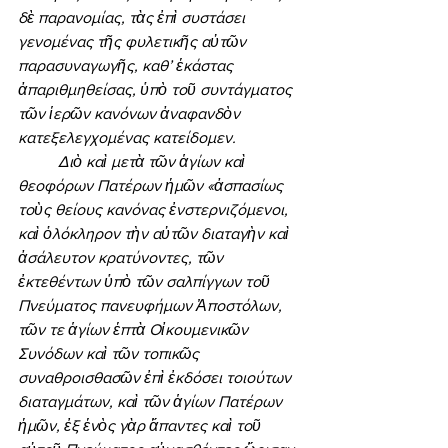
δὲ παρανομίας, τὰς ἐπὶ συστάσει 
γενομένας τῆς φυλετικῆς αὐτῶν 
παρασυναγωγῆς, καθ’ ἑκάστας 
ἀπαριθμηθείσας, ὑπὸ τοῦ συντάγματος 
τῶν ἱερῶν κανόνων ἀναφανδὸν 
κατεξελεγχομένας κατείδομεν. 
	Διὸ καὶ μετὰ τῶν ἁγίων καὶ 
θεοφόρων Πατέρων ἡμῶν «ἀσπασίως 
τοὺς θείους κανόνας ἐνστερνιζόμενοι, 
καὶ ὁλόκληρον τὴν αὐτῶν διαταγὴν καὶ 
ἀσάλευτον κρατύνοντες, τῶν 
ἐκτεθέντων ὑπὸ τῶν σαλπίγγων τοῦ 
Πνεύματος πανευφήμων Ἀποστόλων, 
τῶν τε ἁγίων ἑπτὰ Οἰκουμενικῶν 
Συνόδων καὶ τῶν τοπικῶς 
συναθροισθασῶν ἐπὶ ἐκδόσει τοιούτων 
διαταγμάτων, καὶ τῶν ἁγίων Πατέρων 
ἡμῶν, ἐξ ἑνὸς γὰρ ἅπαντες καὶ τοῦ 