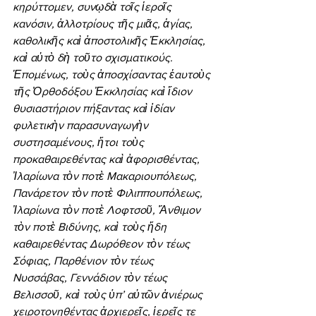
κηρύττομεν, συνῳδὰ τοῖς ἱεροῖς 
κανόσιν, ἀλλοτρίους τῆς μιᾶς, ἁγίας, 
καθολικῆς καὶ ἀποστολικῆς Ἐκκλησίας, 
καὶ αὐτὸ δὴ τοῦτο σχισματικούς. 
Ἑπομένως, τοὺς ἀποσχίσαντας ἑαυτοὺς 
τῆς Ὀρθοδόξου Ἐκκλησίας καὶ ἴδιον 
θυσιαστήριον πήξαντας καὶ ἰδίαν 
φυλετικὴν παρασυναγωγὴν 
συστησαμένους, ἤτοι τοὺς 
προκαθαιρεθέντας καὶ ἀφορισθέντας, 
Ἰλαρίωνα τὸν ποτὲ Μακαριουπόλεως, 
Πανάρετον τὸν ποτὲ Φιλιππουπόλεως, 
Ἰλαρίωνα τὸν ποτὲ Λοφτσοῦ, Ἄνθιμον 
τὸν ποτὲ Βιδύνης, καὶ τοὺς ἤδη 
καθαιρεθέντας Δωρόθεον τὸν τέως 
Σόφιας, Παρθένιον τὸν τέως 
Νυσσάβας, Γεννάδιον τὸν τέως 
Βελισσοῦ, καὶ τοὺς ὑπ’ αὐτῶν ἀνιέρως 
χειροτονηθέντας ἀρχιερεῖς, ἱερεῖς τε 