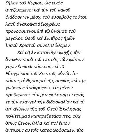
ζῆλον τοῦ Κυρίου, ὡς εἰκός, 
ἀνεζωσμένοι καὶ τὴν τοῦ κακοῦ 
διάδοσιν ἐν μέσῳ τοῦ εὐσεβοῦς τούτου 
λαοῦ ἀνακόψαι ἀξιοχρέως 
προνοούμενοι, ἐπὶ τῷ ὀνόματι τοῦ 
μεγάλου Θεοῦ καὶ Σωτῆρος ἡμῶν 
Ἰησοῦ Χριστοῦ συνεληλύθαμεν. 
	Καὶ δὴ ἐν κατανύξει ψυχῆς τὴν 
ἄνωθεν παρὰ τοῦ Πατρὸς τῶν φώτων 
χάριν ἐπικαλεσάμενοι, καὶ τὸ 
Εὐαγγέλιον τοῦ Χριστοῦ, «ἐν ᾧ εἰσι 
πάντες οἱ θησαυροὶ τῆς σοφίας καὶ τῆς 
γνώσεως ἀπόκρυφοι», εἰς μέσον 
προθέμενοι, τὸν μὲν φυλετισμὸν πρός 
τε τὴν εὐαγγελικὴν διδασκαλίαν καὶ τὸ 
ἀπ’ αἰώνων τῆς τοῦ Θεοῦ Ἐκκλησίας 
πολίτευμα ἀντιπαρεξετάσαντες, οὐχ 
ὅπως ξένον, ἀλλὰ καὶ πολέμιον 
ἄντικρυς αὐτοῖς κατεφωράσαμεν, τὰς 