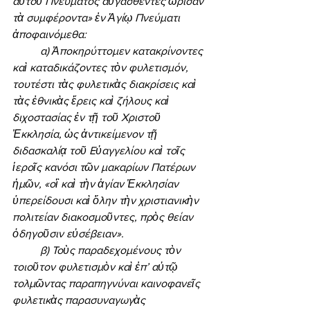
αὐτοῦ Πνεύματος αὐγασθέντες ὥρισαν 
τὰ συμφέροντα» ἐν Ἁγίῳ Πνεύματι 
ἀποφαινόμεθα: 
	α) Ἀποκηρύττομεν κατακρίνοντες 
καὶ καταδικάζοντες τὸν φυλετισμόν, 
τουτέστι τὰς φυλετικὰς διακρίσεις καὶ 
τὰς ἐθνικὰς ἔρεις καὶ ζήλους καὶ 
διχοστασίας ἐν τῇ τοῦ Χριστοῦ 
Ἐκκλησία, ὡς ἀντικείμενον τῇ 
διδασκαλίᾳ τοῦ Εὐαγγελίου καὶ τοῖς 
ἱεροῖς κανόσι τῶν μακαρίων Πατέρων 
ἡμῶν, «οἳ καὶ τὴν ἁγίαν Ἐκκλησίαν 
ὑπερείδουσι καὶ ὅλην τὴν χριστιανικὴν 
πολιτείαν διακοσμοῦντες, πρὸς θείαν 
ὁδηγοῦσιν εὐσέβειαν». 
	β) Τοὺς παραδεχομένους τὸν 
τοιοῦτον φυλετισμὸν καὶ ἐπ’ αὐτῷ 
τολμῶντας παραπηγνύναι καινοφανεῖς 
φυλετικὰς παρασυναγωγὰς 