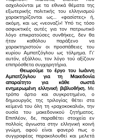
ασχολούνται με τα εθνικά θέματα της 
εξωτερικής πολιτικής του ελληνισμού 
χαρακτηρίζονται ως... «φασίστες» ή, 
ακόμη, και ως «νεοναζί»! Υπό τις τόσο 
ασφυκτικές αυτές για τον πατριωτικό 
λόγο επικρατούσες συνθήκες, δεν θα 
ήταν καθόλου παράξενο να 
χαρακτηριστούν οι προσπάθειες του 
κυρίου Αμπατζόγλου ως τόλμημα. Γι’ 
αυτόν, εξάλλου, τον λόγο τού αξίζουν 
επιπρόσθετα συγχαρητήρια. 
Θεωρούμε το έργο του Ιωάννη 
Αμπατζόγλου για τη Μακεδονία 
απαραίτητο για κάθε σωστά 
ενημερωμένη ελληνική βιβλιοθήκη.
 Με 
τρόπο άρτιο και συγκροτημένο, ο 
δημιουργός της τριλογίας θέτει στα 
κείμενά του όλη τη «ραχοκοκαλιά», την 
ουσία του μακεδονικού ζητήματος. 
Επιπλέον, δε, παραθέτει στοιχεία εν 
πολλοίς άγνωστα στην ελληνική κοινή 
γνώμη, αφού είναι φανερό πως ο 
συγγραφέας παρακολουθεί και μελετά 