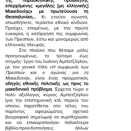
της παρασκηνιακής προώθησης 
επερχόμενης «μεγάλης [μη ελληνικής] 
Μακεδονίας» με πρωτεύουσα τη 
Θεσσαλονίκη...
 Κι ετούτο συνιστά, 
οπωσδήποτε, τεράστιο εθνικό κίνδυνο. 
Προέχει, επομένως, με την πρώτη 
ευκαιρία, η κατάργηση της συμφωνίας 
των Πρεσπών, έστω και μονομερώς από 
ελληνικής πλευράς. 
	Στο πλαίσιο που θέσαμε μόλις 
προηγουμένως, το τρίτομο -έως 
στιγμής- έργο του Ιωάννη Αμπατζόγλου, 
με τον γενικό τίτλο «
Η συμφωνία των 
Πρεσπών και ο αγώνας για τη 
Μακεδονία
», είναι ένας πραγματικός 
οδηγός εθνικής πολιτικής ως προς το 
μακεδονικό πρόβλημα
. Έρχεται τώρα ο 
πολύ αξιόλογος κύριος Αμπατζόγλου 
(για την επιστημονική κτλ. πορεία του 
οποίου παρατίθεται στο τέλος του 
παρόντος αφιερώματος σχετικό 
βιογραφικό σημείωμα) να συμπληρώσει 
και να επικαιροποιήσει παλαιότερα 
βιβλία-προειδοποιήσεις άλλων 