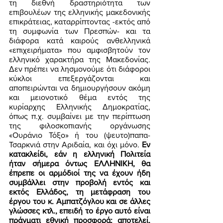
τη διεθνή δραστηριότητα των 
επιβουλέων της ελληνικής μακεδονικής 
επικράτειας, καταρρίπτοντας -εκτός από 
τη συμφωνία των Πρεσπών- και τα 
διάφορα κατά καιρούς ανθελληνικά 
«επιχειρήματα» που αμφισβητούν τον 
ελληνικό χαρακτήρα της Μακεδονίας. 
Δεν πρέπει να λησμονούμε ότι διάφοροι 
κύκλοι επεξεργάζονται και 
αποπειρώνται να δημιουργήσουν ακόμη 
και μειονοτικό θέμα εντός της 
κυρίαρχης Ελληνικής Δημοκρατίας, 
όπως π.χ. συμβαίνει με την περίπτωση 
της φιλοσκοπιανής οργάνωσης 
«Ουράνιο Τόξο» ή του (ψευτο)παπα-
Τσαρκνιά στην Αριδαία, και όχι μόνο. 
Εν 
κατακλείδι, εάν η ελληνική Πολιτεία 
ήταν σήμερα όντως ΕΛΛΗΝΙΚΗ, θα 
έπρεπε οι αρμόδιοί της να έχουν ήδη 
συμβάλλει στην προβολή εντός και 
εκτός Ελλάδος, τη μετάφραση του 
έργου του κ. Αμπατζόγλου και σε άλλες 
γλώσσες κτλ., επειδή το έργο αυτό είναι 
πράγματι εθνική προσφορά: αποτελεί, 