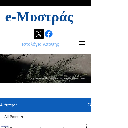
e-Μυστράς
Ιστολόγιο Άποψης
Contact info:
ikonandassociates@gmail.com
Ανάρτηση
All Posts
.