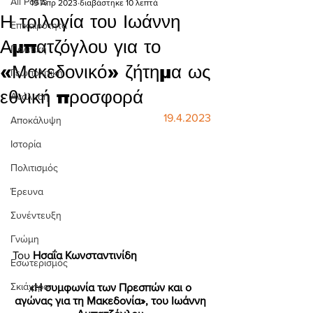
All Posts
19 Απρ 2023
διαβάστηκε 10 λεπτά
Η τριλογία του Ιωάννη
Επικαιρότητα
Αμπατζόγλου για το
Πολιτική
«Μακεδονικό» ζήτημα ως
Γεωπολιτική
εθνική προσφορά
Ανάλυση
19.4.2023
Αποκάλυψη
Ιστορία
Πολιτισμός
Έρευνα
Συνέντευξη
Γνώμη
Του
 Ησαΐα Κωνσταντινίδη 
Εσωτερισμός
Σκιάχτρο
«Η συμφωνία των Πρεσπών και ο 
αγώνας για τη Μακεδονία», του Ιωάννη 