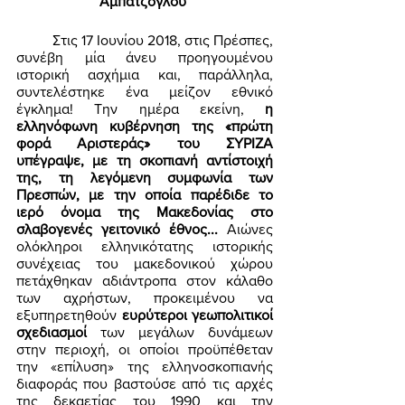
Αμπατζόγλου
	Στις 17 Ιουνίου 2018, στις Πρέσπες, 
συνέβη μία άνευ προηγουμένου 
ιστορική ασχήμια και, παράλληλα, 
συντελέστηκε ένα μείζον εθνικό 
έγκλημα! Την ημέρα εκείνη, 
η 
ελληνόφωνη κυβέρνηση της «πρώτη 
φορά Αριστεράς» του ΣΥΡΙΖΑ 
υπέγραψε, με τη σκοπιανή αντίστοιχή 
της, τη λεγόμενη συμφωνία των 
Πρεσπών, με την οποία παρέδιδε το 
ιερό όνομα της Μακεδονίας στο 
σλαβογενές γειτονικό έθνος...
 Αιώνες 
ολόκληροι ελληνικότατης ιστορικής 
συνέχειας του μακεδονικού χώρου 
πετάχθηκαν αδιάντροπα στον κάλαθο 
των αχρήστων, προκειμένου να 
εξυπηρετηθούν 
ευρύτεροι γεωπολιτικοί 
σχεδιασμοί
 των μεγάλων δυνάμεων 
στην περιοχή, οι οποίοι προϋπέθεταν 
την «επίλυση» της ελληνοσκοπιανής 
διαφοράς που βαστούσε από τις αρχές 
της δεκαετίας του 1990 και την 