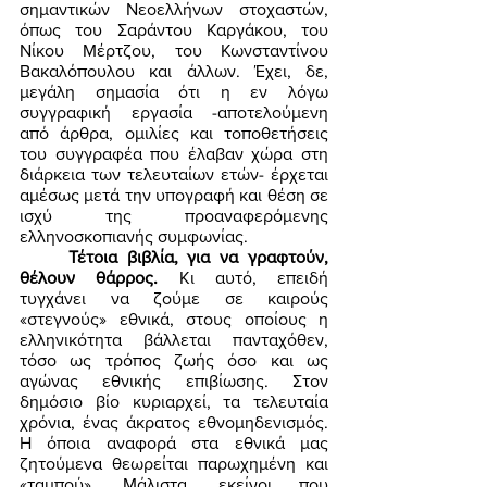
σημαντικών Νεοελλήνων στοχαστών, 
όπως του Σαράντου Καργάκου, του 
Νίκου Μέρτζου, του Κωνσταντίνου 
Βακαλόπουλου και άλλων. Έχει, δε, 
μεγάλη σημασία ότι η εν λόγω 
συγγραφική εργασία -αποτελούμενη 
από άρθρα, ομιλίες και τοποθετήσεις 
του συγγραφέα που έλαβαν χώρα στη 
διάρκεια των τελευταίων ετών- έρχεται 
αμέσως μετά την υπογραφή και θέση σε 
ισχύ της προαναφερόμενης 
ελληνοσκοπιανής συμφωνίας. 
Τέτοια βιβλία, για να γραφτούν, 
θέλουν θάρρος. 
Κι αυτό, επειδή 
τυγχάνει να ζούμε σε καιρούς 
«στεγνούς» εθνικά, στους οποίους η 
ελληνικότητα βάλλεται πανταχόθεν, 
τόσο ως τρόπος ζωής όσο και ως 
αγώνας εθνικής επιβίωσης. Στον 
δημόσιο βίο κυριαρχεί, τα τελευταία 
χρόνια, ένας άκρατος εθνομηδενισμός. 
Η όποια αναφορά στα εθνικά μας 
ζητούμενα θεωρείται παρωχημένη και 
«ταμπού». Μάλιστα, εκείνοι που 