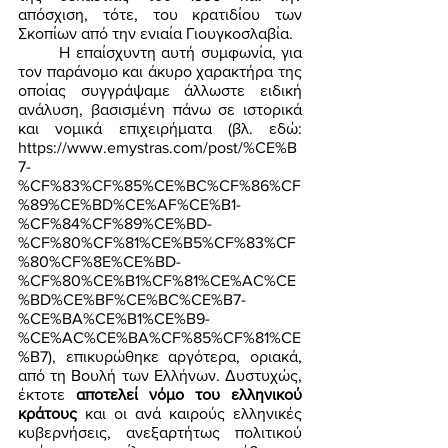
απόσχιση, τότε, του κρατιδίου των 
Σκοπίων από την ενιαία Γιουγκοσλαβία. 
	Η επαίσχυντη αυτή συμφωνία, για 
τον παράνομο και άκυρο χαρακτήρα της 
οποίας συγγράψαμε άλλωστε ειδική 
ανάλυση, βασισμένη πάνω σε ιστορικά 
και νομικά επιχειρήματα (βλ. εδώ: 
https://www.emystras.com/post/%CE%B
7-
%CF%83%CF%85%CE%BC%CF%86%CF
%89%CE%BD%CE%AF%CE%B1-
%CF%84%CF%89%CE%BD-
%CF%80%CF%81%CE%B5%CF%83%CF
%80%CF%8E%CE%BD-
%CF%80%CE%B1%CF%81%CE%AC%CE
%BD%CE%BF%CE%BC%CE%B7-
%CE%BA%CE%B1%CE%B9-
%CE%AC%CE%BA%CF%85%CF%81%CE
%B7), επικυρώθηκε αργότερα, οριακά, 
από τη Βουλή των Ελλήνων. Δυστυχώς, 
έκτοτε 
αποτελεί νόμο του ελληνικού 
κράτους
 και οι ανά καιρούς ελληνικές 
κυβερνήσεις, ανεξαρτήτως πολιτικού 