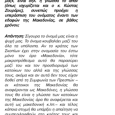
μας», είναι δηλ. η γλώσσα το άπαν 
(όπως ισχυρίζεται και ο κ. Κώστας 
Ζουράρις), συνεπώς προέχει η 
υπεράσπιση του ονόματος έναντι των 
εδαφών της Μακεδονίας, σε βάθος 
χρόνου; 
Απάντηση:
 Σίγουρα το όνομά μας είναι η 
ψυχή μας. Το όνομα κουβαλάει μαζί του 
όλα τα υπόλοιπα. Αν το κράτος των 
Σκοπίων έχει στην ονομασία του έστω 
μόνο τον όρο «Μακεδονία», τότε 
μακροπρόθεσμα αυτό θα παρασύρει 
μαζί του και τον προσδιορισμό των 
κατοίκων του αλλά και της γλώσσας 
τους, ακόμα και αν αυτά δεν τους είχαν 
δοθεί από τη Συμφωνία των Πρεσπών –
οι κάτοικοι της Μακεδονίας θα 
αναφέρονται ως Μακεδόνες, η γλώσσα 
τους θα είναι η γλώσσα των κατοίκων 
της Μακεδονίας άρα θα αναφέρεται και 
αυτή ως μακεδονική κ.λπ.– και τέλος 
κάποια στιγμή θα υπάρξει η απαίτηση να 
συμπεριληφθούν στο κράτος τους και 