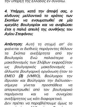
την ύπαρξη της Ελλάδος εν συνόλω. 
4. Υπάρχει, κατά την άποψή σας, ο 
κίνδυνος μελλοντικά το κράτος των 
Σκοπίων να ενσωματωθεί σε μία 
«μεγάλη Βουλγαρία» και να αναβιώσει 
έτσι η παλιά απειλή της συνθήκης του 
Αγίου Στεφάνου; 
Απάντηση:
 Αυτή τη στιγμή απ’ ότι 
φαίνεται οι διεθνείς παράγοντες θέλουν 
τα Σκόπια ανεξάρτητα από την 
Βουλγαρία. Ενώ παλαιότερα ο 
μακεδονισμός των Σλάβων εκφραζόταν 
ως βουλγαρικός μακεδονισμός –
άλλωστε βουλγαρική οργάνωση ήταν το 
ΕΜΕΟ 
(3)
 (VMRO), Βούλγαροι την 
ίδρυσαν και Βούλγαροι την διέλυσαν– 
σήμερα γίνεται προσπάθεια να 
απαγκιστρωθεί από τον βουλγαρικό 
παράγοντα και να συνεχίσει 
ανεξάρτητος ως κάτι διαφορετικό. 
Δεν πρέπει να παραβλέπουμε όμως το 