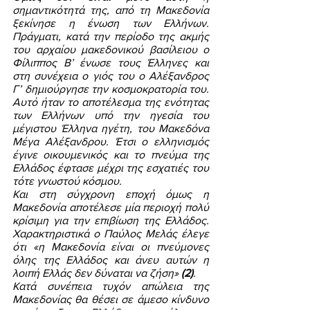
σημαντικότητά της, από τη Μακεδονία 
ξεκίνησε η ένωση των Ελλήνων. 
Πράγματι, κατά την περίοδο της ακμής 
του αρχαίου μακεδονικού βασίλειου ο 
Φίλιππος Β’ ένωσε τους Έλληνες και 
στη συνέχεια ο γιός του ο Αλέξανδρος 
Γ’ δημιούργησε την κοσμοκρατορία του. 
Αυτό ήταν το αποτέλεσμα της ενότητας 
των Ελλήνων υπό την ηγεσία του 
μέγιστου Έλληνα ηγέτη, του Μακεδόνα 
Μέγα Αλέξανδρου. Έτσι ο ελληνισμός 
έγινε οικουμενικός και το πνεύμα της 
Ελλάδος έφτασε μέχρι της εσχατιές του 
τότε γνωστού κόσμου. 
Και στη σύγχρονη εποχή όμως η 
Μακεδονία αποτέλεσε μία περιοχή πολύ 
κρίσιμη για την επιβίωση της Ελλάδος. 
Χαρακτηριστικά ο Παύλος Μελάς έλεγε 
ότι «η Μακεδονία είναι οι πνεύμονες 
όλης της Ελλάδος και άνευ αυτών η 
λοιπή Ελλάς δεν δύναται να ζήση» 
(2)
. 
Κατά συνέπεια τυχόν απώλεια της 
Μακεδονίας θα θέσει σε άμεσο κίνδυνο 