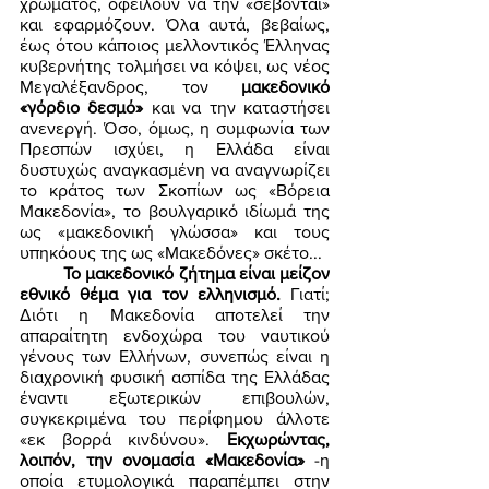
χρώματος, οφείλουν να την «σέβονται» 
και εφαρμόζουν. Όλα αυτά, βεβαίως, 
έως ότου κάποιος μελλοντικός Έλληνας 
κυβερνήτης τολμήσει να κόψει, ως νέος 
Μεγαλέξανδρος, τον 
μακεδονικό 
«γόρδιο δεσμό»
 και να την καταστήσει 
ανενεργή. Όσο, όμως, η συμφωνία των 
Πρεσπών ισχύει, η Ελλάδα είναι 
δυστυχώς αναγκασμένη να αναγνωρίζει 
το κράτος των Σκοπίων ως «Βόρεια 
Μακεδονία», το βουλγαρικό ιδίωμά της 
ως «μακεδονική γλώσσα» και τους 
υπηκόους της ως «Μακεδόνες» σκέτο... 
Το μακεδονικό ζήτημα είναι μείζον 
εθνικό θέμα για τον ελληνισμό. 
Γιατί; 
Διότι η Μακεδονία αποτελεί την 
απαραίτητη ενδοχώρα του ναυτικού 
γένους των Ελλήνων, συνεπώς είναι η 
διαχρονική φυσική ασπίδα της Ελλάδας 
έναντι εξωτερικών επιβουλών, 
συγκεκριμένα του περίφημου άλλοτε 
«εκ βορρά κινδύνου». 
Εκχωρώντας, 
λοιπόν, την ονομασία «Μακεδονία»
 -η 
οποία ετυμολογικά παραπέμπει στην 