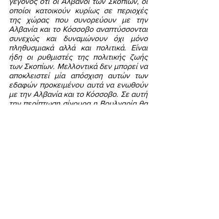
γεγονός ότι οι Αλβανοί των Σκοπίων, οι 
οποίοι κατοικούν κυρίως σε περιοχές 
της χώρας που συνορεύουν με την 
Αλβανία και το Κόσσοβο αναπτύσσονται 
συνεχώς και δυναμώνουν όχι μόνο 
πληθυσμιακά αλλά και πολιτικά. Είναι 
ήδη οι ρυθμιστές της πολιτικής ζωής 
των Σκοπίων. Μελλοντικά δεν μπορεί να 
αποκλειστεί μία απόσχιση αυτών των 
εδαφών προκειμένου αυτά να ενωθούν 
με την Αλβανία και το Κόσσοβο. Σε αυτή 
την περίπτωση σίγουρα η Βουλγαρία θα 
διεκδικήσει την περιοχή των Σκοπίων 
που είναι όμορη προς αυτήν, όμως το 
αποτέλεσμα αυτού του γεγονότος πολύ 
θα απέχει από την Μεγάλη Βουλγαρία 
που είχε προκύψει από την συνθήκη του 
Αγίου Στεφάνου. Η Ελλάδα αποτελεί μία 
πολύ ισχυρή δύναμη σε επίπεδο 
Βαλκανίων και σίγουρα δεν 
βρισκόμαστε στο έτος 1878 όπου η 
Ρωσία ήταν υπερδύναμη και στο πλαίσιο 
του πανσλαβισμού δημιούργησε την 
Μεγάλη Βουλγαρία σε μία υπό διάλυση 