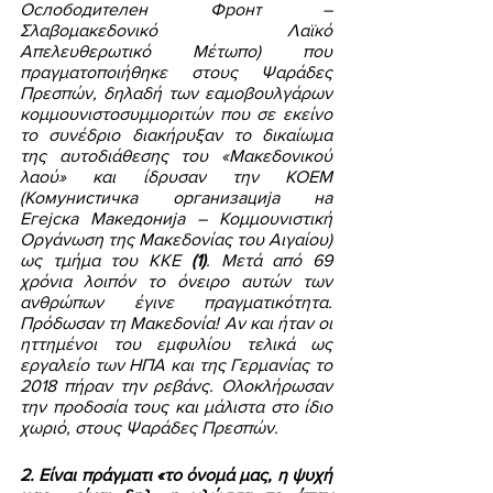
Ослободителен Фронт – 
Σλαβομακεδονικό Λαϊκό 
Απελευθερωτικό Μέτωπο) που 
πραγματοποιήθηκε στους Ψαράδες 
Πρεσπών, δηλαδή των εαμοβουλγάρων 
κομμουνιστοσυμμοριτών που σε εκείνο 
το συνέδριο διακήρυξαν το δικαίωμα 
της αυτοδιάθεσης του «Μακεδονικού 
λαού» και ίδρυσαν την ΚΟΕΜ 
(Комунистичка организација на 
Егејска Македонија – Κομμουνιστική 
Οργάνωση της Μακεδονίας του Αιγαίου) 
ως τμήμα του ΚΚΕ 
(1)
. Μετά από 69 
χρόνια λοιπόν το όνειρο αυτών των 
ανθρώπων έγινε πραγματικότητα. 
Πρόδωσαν τη Μακεδονία! Αν και ήταν οι 
ηττημένοι του εμφυλίου τελικά ως 
εργαλείο των ΗΠΑ και της Γερμανίας το 
2018 πήραν την ρεβάνς. Ολοκλήρωσαν 
την προδοσία τους και μάλιστα στο ίδιο 
χωριό, στους Ψαράδες Πρεσπών. 
2. Είναι πράγματι «το όνομά μας, η ψυχή 