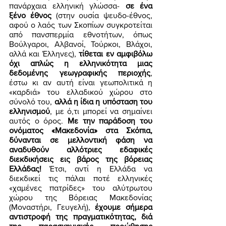
πανάρχαια ελληνική γλώσσα- 
σε ένα 
ξένο έθνος
 (στην ουσία ψευδο-έθνος, 
αφού ο λαός των Σκοπίων συγκροτείται 
από πανσπερμία εθνοτήτων, όπως 
Βούλγαροι, Αλβανοί, Τούρκοι, Βλάχοι, 
αλλά και Έλληνες), 
τίθεται εν αμφιβόλω 
όχι απλώς η ελληνικότητα μιας 
δεδομένης γεωγραφικής περιοχής
, 
έστω κι αν αυτή είναι γεωπολιτικά η 
«καρδιά» του ελλαδικού χώρου στο 
σύνολό του, 
αλλά η ίδια η υπόσταση του 
ελληνισμού
, με ό,τι μπορεί να σημαίνει 
αυτός ο όρος. 
Με την παράδοση του 
ονόματος «Μακεδονία» στα Σκόπια, 
δύνανται σε μελλοντική φάση να 
αναδυθούν αλλότριες εδαφικές 
διεκδικήσεις εις βάρος της βόρειας 
Ελλάδας!
 Έτσι, αντί η Ελλάδα να 
διεκδικεί τις πάλαι ποτέ ελληνικές 
«χαμένες πατρίδες» του αλύτρωτου 
χώρου της Βόρειας Μακεδονίας 
(Μοναστήρι, Γευγελή), 
έχουμε σήμερα 
αντιστροφή της πραγματικότητας, διά 