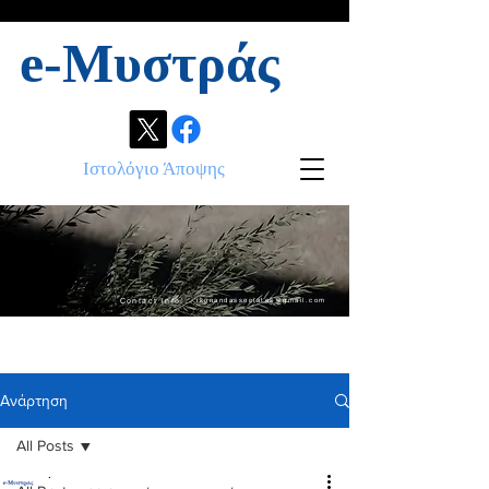
e-Μυστράς
Ιστολόγιο Άποψης
Contact info:
ikonandassociates@gmail.com
Ανάρτηση
All Posts
.