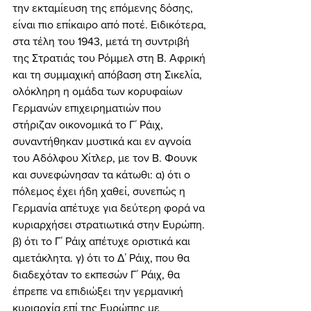
την εκταμίευση της επόμενης δόσης, 
είναι πιο επίκαιρο από ποτέ. Ειδικότερα, 
στα τέλη του 1943, μετά τη συντριβή 
της Στρατιάς του Ρόμμελ στη Β. Αφρική 
και τη συμμαχική απόβαση στη Σικελία, 
ολόκληρη η ομάδα των κορυφαίων 
Γερμανών επιχειρηματιών που 
στήριζαν οικονομικά το Γ΄ Ράιχ, 
συναντήθηκαν μυστικά και εν αγνοία 
του Αδόλφου Χίτλερ, με τον Β. Φουνκ 
και συνεφώνησαν τα κάτωθι: α) ότι ο 
πόλεμος έχει ήδη χαθεί, συνεπώς η 
Γερμανία απέτυχε για δεύτερη φορά να 
κυριαρχήσει στρατιωτικά στην Ευρώπη. 
β) ότι το Γ΄ Ράιχ απέτυχε οριστικά και 
αμετάκλητα. γ) ότι το Δ΄ Ράιχ, που θα 
διαδεχόταν το εκπεσών Γ΄ Ράιχ, θα 
έπρεπε να επιδιώξει την γερμανική 
κυριαρχία επί της Ευρώπης με 