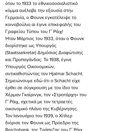
όταν το 1933 το εθνικοσοσιαλιστικό 
κόμμα ανέλαβε την εξουσία στην 
Γερμανία, ο Φουνκ εγκατέλειψε το 
κοινοβούλιο αι έγινε επικεφαλής του 
Γραφείου Τύπου του Γ΄ Ράιχ! 
Ήταν Μάρτιος του 1933, όταν ο Φουνκ 
διορίστηκε ως Υπουργός 
(Staatssekretar) Δημόσιας Διαφώτισης 
και Προπαγάνδας. Το 1938, έγινε 
Υπουργός Οικονομικών, 
αντικαθιστώντας τον Hjalmar Schacht. 
Σημειώνουμε εδώ ότι ο Schacht είχε 
έρθει σε σύγκρουση με τον ίδιο τον 
Χέρμαν Γκαίρινγκ, τον «Στρατάρχη» του 
Γ΄ Ράιχ, σχετικά με τον τετραετές 
οικονομικό πλάνο της Κυβέρνησης. 
Τον Ιανουάριο του 1939, ο Χίτλερ 
διόρισε τον Φουνκ ως Πρόεδρο της 
Reichsbank, της Τράπεζας του Γ΄ Ράιχ 