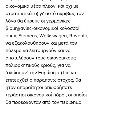
οικονομικά μέσα πλέον, και όχι με 
στρατιωτικά. δ) γι' αυτό ακριβώς τον 
λόγο θα έπρεπε οι γερμανικές 
βιομηχανίες-οικονομικοί κολοσσοί, 
όπως Siemens, Wolkswagen, Roventa, 
να εξακολουθήσουν και μετά τον 
πόλεμο να λειτουργούν και να 
αποτελέσουν τους οικονομικούς 
πολιορκητικούς κριούς, για να 
"αλώσουν" την Ευρώπη. ε) Για να 
επιτευχθεί ο παραπάνω στόχος, θα 
ήταν απαραίτητοι οπωσδήποτε 
τεράστιοι οικονομικοί πόροι, οι οποίοι 
θα προέρχονταν από τον περίφημο 
"κατασχεμένο χρυσό" των Εβραίων και 
άλλα τιμαλφή και περιουσιακά στοιχεία 
των κατακτημένων λαών της Ευρώπης. 
στ) Γι' αυτό λοιπόν θα έπρεπε να 