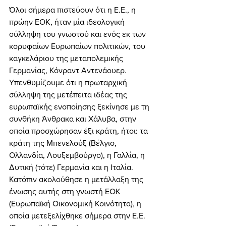
Όλοι σήμερα πιστεύουν ότι η Ε.Ε., η 
πρώην ΕΟΚ, ήταν μία ιδεολογική 
σύλληψη του γνωστού και ενός εκ των 
κορυφαίων Ευρωπαίων πολιτικών, του 
καγκελάριου της μεταπολεμικής 
Γερμανίας, Κόνραντ Αντενάουερ. 
Υπενθυμίζουμε ότι η πρωταρχική 
σύλληψη της μετέπειτα ιδέας της 
ευρωπαϊκής ενοποίησης ξεκίνησε με τη 
συνθήκη Άνθρακα και Χάλυβα, στην 
οποία προσχώρησαν έξι κράτη, ήτοι: τα 
κράτη της Μπενελούξ (Βέλγιο, 
Ολλανδία, Λουξεμβούργο), η Γαλλία, η 
Δυτική (τότε) Γερμανία και η Ιταλία. 
Κατόπιν ακολούθησε η μετάλλαξη της 
ένωσης αυτής στη γνωστή ΕΟΚ 
(Ευρωπαϊκή Οικονομική Κοινότητα), η 
οποία μετεξελίχθηκε σήμερα στην Ε.Ε. 