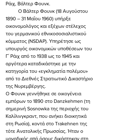
Ράιχ, Βάλτερ Φουνκ. 
	Ο Βάλτερ Φουνκ (18 Αυγούστου 
1890 – 31 Μαΐου 1960) υπήρξε 
οικονομολόγος και εξέχων στέλεχος 
του γερμανικού εθνικοσοσιαλιστικού 
κόμματος (NSDAP). Υπηρέτησε ως 
υπουργός οικονομικών υποθέσεων του 
Γ΄ Ράιχ από το 1938 ως το 1945 και 
αργότερα καταδικάστηκε με την 
κατηγορία του «εγκληματία πολέμου» 
από το Διεθνές Στρατιωτικό Δικαστήριο 
της Νυρεμβέργης. 
Ο Φουνκ γεννήθηκε σε οικογένεια 
εμπόρων το 1890 στο Danzkehmen (τη 
σημερινή Sosnowka της περιοχής του 
Καλίλινγκραντ, που ανήκει διοικητικά 
στη Ρωσία), κοντά στο Trakehnen της 
τότε Ανατολικής Πρωσσίας. Ήταν ο 
μοναδικός από όσους δικάστηκαν στη 