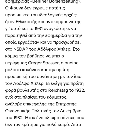
εφημερίδας «Berliner Bοrsenzeitung». 
Ο Φουνκ δεν έκρυψε ποτέ τις 
προσωπικές του ιδεολογικές αρχές: 
ήταν Εθνικιστής και αντικομμουνιστής, 
γι’ αυτό και το 1931 αναγκάστηκε να 
παραιτηθεί από την εφημερίδα για την 
οποία εργαζόταν και να προσχωρήσει 
στο NSDAP του Αδόλφου Χίτλερ. Στο 
κόμμα τον βοήθησε να μπει ο 
περίφημος Gregor Strasser, ο οποίος 
μάλιστα κανόνισε και την πρώτη 
προσωπική του συνάντηση με τον ίδιο 
τον Αδόλφο Χίτλερ. Εξελέγη για πρώτη 
φορά βουλευτής στο Reichstag το 1932, 
ενώ στα πλαίσια του κόμματος, 
ανέλαβε επικεφαλής της Επιτροπής 
Οικονομικής Πολιτικής τον Δεκέμβριο 
του 1932. Ήταν ένα αξίωμα πάντως που 
δεν τον κράτησε για πολύ καιρό. Διότι 