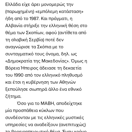
Ελλάδα είχε άρει μονομερώς την 
(παρωχημένη) «εμπόλεμη κατάσταση» 
ήδη από το 1987. Και πράγματι, η 
Αλβανία στήριξε την ελληνική θέση στο 
θέμα των Σκοπίων, αφού (αντίθετα από 
τη σλαβική Σερβία) ποτέ δεν 
αναγνώρισε τα Σκόπια με το 
συνταγματικό τους όνομα, δηλ. ως 
«Δημοκρατία της Μακεδονίας». Όμως η 
Βόρεια Ήπειρος άδειασε τη δεκαετία 
του 1990 από τον ελληνικό πληθυσμό 
και έτσι η κυβέρνηση των Αθηνών 
ξεπούλησε σιωπηρά άλλο ένα εθνικό 
ζήτημα. 
	Όσο για το ΜΑΒΗ, αποδείχτηκε 
μία προσπάθεια κύκλων που 
συνδέονταν με τις ελληνικές μυστικές 
υπηρεσίες να αναδείξουν (ανεπιτυχώς) 
το βορειοηπειρωτικό θέμα. Έναν χρόνο 