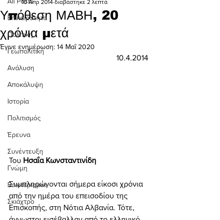
All Posts
10 Απρ 2014
διαβάστηκε 2 λεπτά
Υπόθεση ΜΑΒΗ, 20
Επικαιρότητα
χρόνια μετά
Πολιτική
Έγινε ενημέρωση:
14 Μαΐ 2020
Γεωπολιτική
10.4.2014
Ανάλυση
Αποκάλυψη
Ιστορία
Πολιτισμός
Έρευνα
Συνέντευξη
Του
 Ησαΐα Κωνσταντινίδη
Γνώμη
Συμπληρώνονται σήμερα είκοσι χρόνια 
Εσωτερισμός
από την ημέρα του επεισοδίου της 
Σκιάχτρο
Επισκοπής, στη Νότια Αλβανία. Τότε, 
άγνωστοι εισέβαλλαν από το ελληνικό 