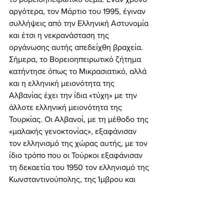
αργότερα, τον Μάρτιο του 1995, έγιναν 
συλλήψεις από την Ελληνική Αστυνομία 
και έτσι η νεκρανάσταση της 
οργάνωσης αυτής απεδείχθη βραχεία. 
Σήμερα, το Βορειοηπειρωτικό ζήτημα 
κατήντησε όπως το Μικρασιατικό, αλλά 
και η ελληνική μειονότητα της 
Αλβανίας έχει την ίδια «τύχη» με την 
άλλοτε ελληνική μειονότητα της 
Τουρκίας. Οι Αλβανοί, με τη μέθοδο της 
«μαλακής γενοκτονίας», εξαφάνισαν 
τον ελληνισμό της χώρας αυτής, με τον 
ίδιο τρόπο που οι Τούρκοι εξαφάνισαν 
τη δεκαετία του 1950 τον ελληνισμό της 
Κωνσταντινούπολης, της Ίμβρου και 
της Τενέδου. Και ο Σαμαράς έκοψε τις 
συντάξεις των Βορειοηπειρωτών, ενώ 
την ίδια ώρα η κυβέρνηση των Τιράνων 