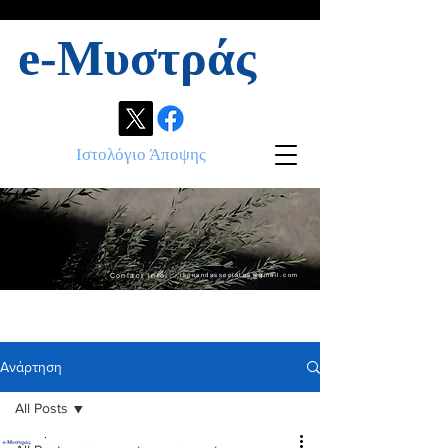
e-Μυστράς
Ιστολόγιο Άποψης
Contact info:
ikonandassociates@gmail.com
Ανάρτηση
All Posts
.