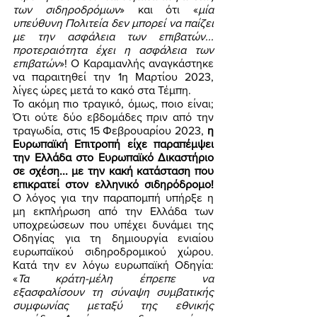
των σιδηροδρόμων
» και ότι «
μία 
υπεύθυνη Πολιτεία δεν μπορεί να παίζει 
με την ασφάλεια των επιβατών... 
προτεραιότητα έχει η ασφάλεια των 
επιβατών
»! Ο Καραμανλής αναγκάστηκε 
να παραιτηθεί την 1η Μαρτίου 2023, 
λίγες ώρες μετά το κακό στα Τέμπη. 
Το ακόμη πιο τραγικό, όμως, ποιο είναι; 
Ότι ούτε δύο εβδομάδες πριν από την 
τραγωδία, στις 15 Φεβρουαρίου 2023, 
η 
Ευρωπαϊκή Επιτροπή είχε παραπέμψει 
την Ελλάδα στο Ευρωπαϊκό Δικαστήριο 
σε σχέση... με την κακή κατάσταση που 
επικρατεί στον ελληνικό σιδηρόδρομο!
Ο λόγος για την παραπομπή υπήρξε η 
μη εκπλήρωση από την Ελλάδα των 
υποχρεώσεων που υπέχει δυνάμει της 
Οδηγίας για τη δημιουργία ενιαίου 
ευρωπαϊκού σιδηροδρομικού χώρου. 
Κατά την εν λόγω ευρωπαϊκή Οδηγία: 
«
Τα κράτη-μέλη έπρεπε να 
εξασφαλίσουν τη σύναψη συμβατικής 
συμφωνίας μεταξύ της εθνικής 