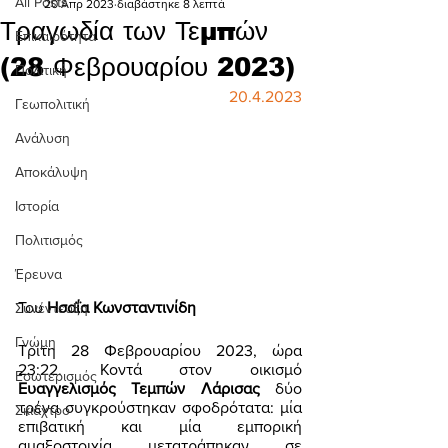
All Posts
20 Απρ 2023
διαβάστηκε 8 λεπτά
Τραγωδία των Τεμπών
Επικαιρότητα
(28 Φεβρουαρίου 2023)
Πολιτική
20.4.2023
Γεωπολιτική
Ανάλυση
Αποκάλυψη
Ιστορία
Πολιτισμός
Έρευνα
Του
 Ησαΐα Κωνσταντινίδη 
Συνέντευξη
Γνώμη
Τρίτη 28 Φεβρουαρίου 2023, ώρα 
23:22. Κοντά στον οικισμό 
Εσωτερισμός
Ευαγγελισμός Τεμπών Λάρισας
 δύο 
τρένα συγκρούστηκαν σφοδρότατα: μία 
Σκιάχτρο
επιβατική και μία εμπορική 
αμαξοστοιχία μετατράπηκαν σε 