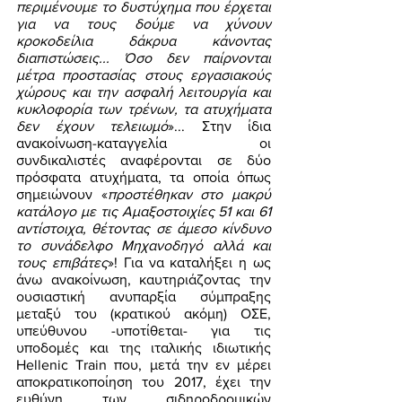
περιμένουμε το δυστύχημα που έρχεται 
για να τους δούμε να χύνουν 
κροκοδείλια δάκρυα κάνοντας 
διαπιστώσεις... Όσο δεν παίρνονται 
μέτρα προστασίας στους εργασιακούς 
χώρους και την ασφαλή λειτουργία και 
κυκλοφορία των τρένων, τα ατυχήματα 
δεν έχουν τελειωμό
»... Στην ίδια 
ανακοίνωση-καταγγελία οι 
συνδικαλιστές αναφέρονται σε δύο 
πρόσφατα ατυχήματα, τα οποία όπως 
σημειώνουν «
προστέθηκαν στο μακρύ 
κατάλογο με τις Αμαξοστοιχίες 51 και 61 
αντίστοιχα, θέτοντας σε άμεσο κίνδυνο 
το συνάδελφο Μηχανοδηγό αλλά και 
τους επιβάτες
»! Για να καταλήξει η ως 
άνω ανακοίνωση, καυτηριάζοντας την 
ουσιαστική ανυπαρξία σύμπραξης 
μεταξύ του (κρατικού ακόμη) ΟΣΕ, 
υπεύθυνου -υποτίθεται- για τις 
υποδομές και της ιταλικής ιδιωτικής 
Hellenic Train που, μετά την εν μέρει 
αποκρατικοποίηση του 2017, έχει την 
ευθύνη των σιδηροδρομικών 