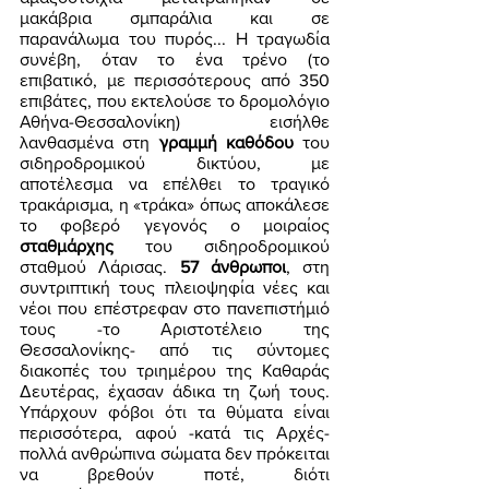
μακάβρια σμπαράλια και σε 
παρανάλωμα του πυρός... Η τραγωδία 
συνέβη, όταν το ένα τρένο (το 
επιβατικό, με περισσότερους από 350 
επιβάτες, που εκτελούσε το δρομολόγιο 
Αθήνα-Θεσσαλονίκη) εισήλθε 
λανθασμένα στη 
γραμμή καθόδου
 του 
σιδηροδρομικού δικτύου, με 
αποτέλεσμα να επέλθει το τραγικό 
τρακάρισμα, η «τράκα» όπως αποκάλεσε 
το φοβερό γεγονός ο μοιραίος 
σταθμάρχης
 του σιδηροδρομικού 
σταθμού Λάρισας. 
57 άνθρωποι
, στη 
συντριπτική τους πλειοψηφία νέες και 
νέοι που επέστρεφαν στο πανεπιστήμιό 
τους -το Αριστοτέλειο της 
Θεσσαλονίκης- από τις σύντομες 
διακοπές του τριημέρου της Καθαράς 
Δευτέρας, έχασαν άδικα τη ζωή τους. 
Υπάρχουν φόβοι ότι τα θύματα είναι 
περισσότερα, αφού -κατά τις Αρχές- 
πολλά ανθρώπινα σώματα δεν πρόκειται 
να βρεθούν ποτέ, διότι 