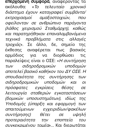
επερχόμενη συμφορά
, αναφέροντας τα 
ακόλουθα: «
Το τελευταίο χρονικό 
διάστημα έχουν καταγραφεί συμβάντα/
εκτροχιασμοί αμαξοστοιχιών, που 
οφείλονταν σε ανθρώπινο παράγοντα 
(λάθος χειρισμού Σταθμάρχη), καθώς 
και παρατηρήθηκαν επαναλαμβανόμενα 
τεχνικά προβλήματα στις αλλαγές 
τροχιάς
». Σε άλλο, δε, σημείο της 
έκθεσης αναφέρεται πως βασικός 
αρμόδιος για να διορθώσει τις 
παραλείψεις είναι ο ΟΣΕ: «
Η συντήρηση 
των σιδηροδρομικών υποδομών 
αποτελεί βασικό καθήκον του ΔΥ ΟΣΕ. Η 
σπουδαιότητα της συντήρησης των 
σιδηροδρομικών υποδομών και οι 
πρόσφατες εγκρίσεις θέσης σε 
λειτουργία σταθερών εγκαταστάσεων 
(δομικών υποσυστημάτων), ιδίως της 
Υποδομής (ύπαρξη και εφαρμογή των 
απαιτούμενων εγχειριδίων/φακέλων 
συντήρησης) θέτει σε υψηλή 
προτεραιότητα την εποπτεία του 
συγκεκριμένου τομέα
»... Και διερωτάται 