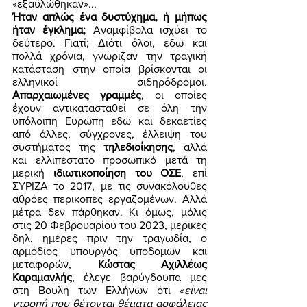
«εξαϋλώθηκαν»... 
Ήταν απλώς ένα δυστύχημα, ή μήπως 
ήταν έγκλημα;
 Αναμφίβολα ισχύει το 
δεύτερο. Γιατί; Διότι όλοι, εδώ και 
πολλά χρόνια, γνώριζαν την τραγική 
κατάσταση στην οποία βρίσκονται οι 
ελληνικοί σιδηρόδρομοι. 
Απαρχαιωμένες γραμμές
, οι οποίες 
έχουν αντικατασταθεί σε όλη την 
υπόλοιπη Ευρώπη εδώ και δεκαετίες 
από άλλες, σύγχρονες, έλλειψη του 
συστήματος της 
τηλεδιοίκησης
, αλλά 
και ελλιπέστατο προσωπικό μετά τη 
μερική 
ιδιωτικοποίηση του ΟΣΕ
, επί 
ΣΥΡΙΖΑ το 2017, με τις συνακόλουθες 
αθρόες περικοπές εργαζομένων. Αλλά 
μέτρα δεν πάρθηκαν. Κι όμως, μόλις 
στις 20 Φεβρουαρίου του 2023, μερικές 
δηλ. ημέρες πριν την τραγωδία, ο 
αρμόδιος υπουργός υποδομών και 
μεταφορών, 
Κώστας Αχιλλέως 
Καραμανλής
, έλεγε βαρύγδουπα μες 
στη Βουλή των Ελλήνων ότι «
είναι 
ντροπή που θέτονται θέματα ασφάλειας 