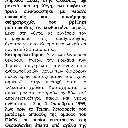
Απριλίου 2023, στην Ολλανδία, όχι 
μακριά από τη Χάγη, ένα επιβατικό 
τρένο συγκρούστηκε με γερανό 
επισκευής και συντήρησης 
σιδηροτροχιών που βρέθηκε 
μυστηριωδώς σε λανθασμένο σημείο
, 
μέσα στη νύχτα, με συνέπεια τον 
εκτροχιασμό της αμαξοστοιχίας, 
έχοντας ως αποτέλεσμα έναν νεκρό και 
πάνω από 30 τραυματίες... 
Καταραμένα Τέμπη; 
Δεν είναι λίγοι όσοι 
θεωρούν, πλέον, την κοιλάδα των 
Τεμπών «μαγεμένη», σαν έναν τόπο 
ανθρωποθυσιών, λόγω των διαφόρων 
πολύνεκρων δυστυχημάτων που έχουν 
σημειωθεί στην περιοχή αυτή τα 
τελευταία χρόνια. Δυστυχήματα, τα 
οποία μάλιστα αφορούν σχεδόν κατ’ 
αποκλειστικότητα παιδιά και νέους 
ανθρώπους. 
Στις 4 Οκτωβρίου 1999, 
λίγο πριν τα Τέμπη, λεωφορείο που 
μετέφερε οπαδούς της ομάδας του 
ΠΑΟΚ, οι οποίοι επέστρεφαν στη 
Θεσσαλονίκη έπειτα από αγώνα της 