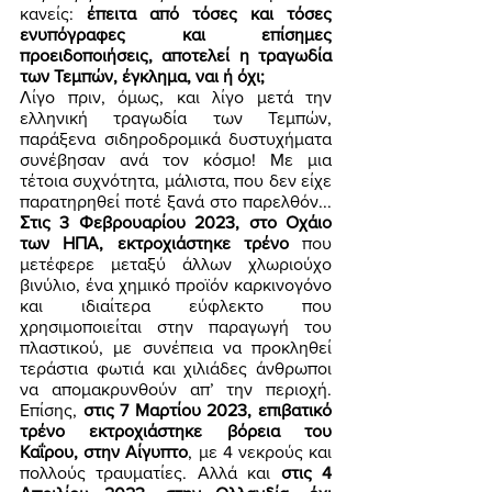
κανείς: 
έπειτα από τόσες και τόσες 
ενυπόγραφες και επίσημες 
προειδοποιήσεις, αποτελεί η τραγωδία 
των Τεμπών, έγκλημα, ναι ή όχι;
Λίγο πριν, όμως, και λίγο μετά την 
ελληνική τραγωδία των Τεμπών, 
παράξενα σιδηροδρομικά δυστυχήματα 
συνέβησαν ανά τον κόσμο! Με μια 
τέτοια συχνότητα, μάλιστα, που δεν είχε 
παρατηρηθεί ποτέ ξανά στο παρελθόν... 
Στις 3 Φεβρουαρίου 2023, στο Οχάιο 
των ΗΠΑ, εκτροχιάστηκε τρένο
 που 
μετέφερε μεταξύ άλλων χλωριούχο 
βινύλιο, ένα χημικό προϊόν καρκινογόνο 
και ιδιαίτερα εύφλεκτο που 
χρησιμοποιείται στην παραγωγή του 
πλαστικού, με συνέπεια να προκληθεί 
τεράστια φωτιά και χιλιάδες άνθρωποι 
να απομακρυνθούν απ’ την περιοχή. 
Επίσης, 
στις 7 Μαρτίου 2023, επιβατικό 
τρένο εκτροχιάστηκε βόρεια του 
Καΐρου, στην Αίγυπτο
, με 4 νεκρούς και 
πολλούς τραυματίες. Αλλά και 
στις 4 