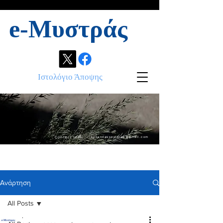
e-Μυστράς
Ιστολόγιο Άποψης
Contact info:
ikonandassociates@gmail.com
Ανάρτηση
All Posts
.