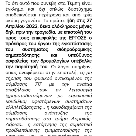
Το ότι αυτό που συνέβη στα Τέμπη είναι 
έγκλημα και όχι απλώς δυστύχημα 
αποδεικνύεται περίτρανα και από τρία 
ακόμη γεγονότα. Το πρώτο: 
ήδη στις 27 
Απριλίου 2022, δέκα ολόκληρους μήνες 
δηλ. πριν την τραγωδία, με επιστολή του 
προς τους επικεφαλής της ΕΡΓΟΣΕ ο 
πρόεδρος του έργου της εγκατάστασης 
του συστήματος σιδηροδρομικής 
σηματοδότησης και υπεύθυνος 
ασφαλείας των δρομολογίων υπέβαλλε 
την παραίτησή του
. Οι λόγοι υπήρξαν, 
όπως αναφέρεται στην επιστολή, «
η μη 
τήρηση του φυσικού αντικειμένου της 
σύμβασης 717 με την αναίτια 
αποξήλωση των εν λειτουργία 
(χρηματοδοτούμενων με ευρωπαϊκά 
κονδύλια) υφιστάμενων συστημάτων 
αλληλεξάρτησης... η κακοδιαχείριση της 
σύμβασης ανάπτυξης της 
σηματοδότησης στο τμήμα Δομοκός-
Λάρισα... η κατάργηση της συμβατικά 
προβλεπόμενης τμηματοποίησης της 
γραμμής και η αντικατάσταση των 