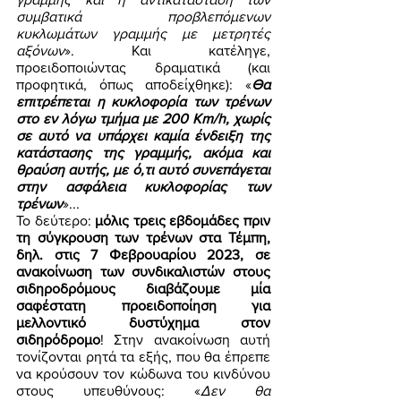
συμβατικά προβλεπόμενων 
κυκλωμάτων γραμμής με μετρητές 
αξόνων
». Και κατέληγε, 
προειδοποιώντας δραματικά (και 
προφητικά, όπως αποδείχθηκε): «
Θα 
επιτρέπεται η κυκλοφορία των τρένων 
στο εν λόγω τμήμα με 200 Km/h, χωρίς 
σε αυτό να υπάρχει καμία ένδειξη της 
κατάστασης της γραμμής, ακόμα και 
θραύση αυτής, με ό,τι αυτό συνεπάγεται 
στην ασφάλεια κυκλοφορίας των 
τρένων
»... 
Το δεύτερο: 
μόλις τρεις εβδομάδες πριν 
τη σύγκρουση των τρένων στα Τέμπη, 
δηλ. στις 7 Φεβρουαρίου 2023, σε 
ανακοίνωση των συνδικαλιστών στους 
σιδηροδρόμους διαβάζουμε μία 
σαφέστατη προειδοποίηση για 
μελλοντικό δυστύχημα στον 
σιδηρόδρομο
! Στην ανακοίνωση αυτή 
τονίζονται ρητά τα εξής, που θα έπρεπε 
να κρούσουν τον κώδωνα του κινδύνου 
στους υπευθύνους: «
Δεν θα 