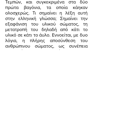
Τεμπών, και συγκεκριμένα στα δύο 
πρώτα βαγόνια, τα οποία κάηκαν 
ολοσχερώς. Τι σημαίνει η λέξη αυτή 
στην ελληνική γλώσσα; Σημαίνει την 
εξαφάνιση του υλικού σώματος, τη 
μετατροπή του δηλαδή από κάτι το 
υλικό σε κάτι το άυλο. Εννοείται, με δυο 
λόγια, η πλήρης αποσύνθεση του 
ανθρώπινου σώματος, ως συνέπεια 
απανθράκωσης και εξάλειψης των 
μελών που το αποτελούσαν. Εξ ού και η 
σαφής και ρητή εντολή των Αρχών 
να 
μην ανοιχτούν τα φέρετρα στις κηδείες 
των νεκρών θυμάτων της τραγωδίας 
των Τεμπών
, επειδή αυτά ελέγετο ότι 
περιείχαν μόνο αποκομμένα μέλη 
ανθρώπων που υπέστησαν δεινότατο 
ακρωτηριασμό και οι οποίοι 
ταυτοποιήθηκαν με τη μέθοδο DNA... 
Ένα άλλο αίνιγμα σχετίζεται με το 
τι 
ακριβώς μετέφερε το εμπορικό τρένο
της τραγωδίας, αλλά και με την 
έκρηξη 
που σημειώθηκε
 τη στιγμή της 
σύγκρουσης των δύο τρένων. Αρχικά οι 