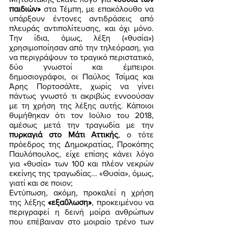
παιδιών»
 στα Τέμπη, με επακόλουθο να 
υπάρξουν έντονες αντιδράσεις από 
πλευράς αντιπολίτευσης, και όχι μόνο. 
Την ίδια, όμως, λέξη («θυσία») 
χρησιμοποίησαν από την τηλεόραση, για 
να περιγράψουν το τραγικό περιστατικό, 
δύο γνωστοί και έμπειροι 
δημοσιογράφοι, οι Παύλος Τσίμας και 
Άρης Πορτοσάλτε, χωρίς να γίνει 
πάντως γνωστό τι ακριβώς εννοούσαν 
με τη χρήση της λέξης αυτής. Κάποιοι 
θυμήθηκαν ότι τον Ιούλιο του 2018, 
αμέσως μετά την τραγωδία με την 
πυρκαγιά στο Μάτι Αττικής
, ο τότε 
πρόεδρος της Δημοκρατίας, Προκόπης 
Παυλόπουλος, είχε επίσης κάνει λόγο 
για «θυσία» των 100 και πλέον νεκρών 
εκείνης της τραγωδίας... «Θυσία», όμως, 
γιατί και σε ποιον; 
Εντύπωση, ακόμη, προκαλεί η χρήση 
της λέξης 
«εξαΰλωση»
, προκειμένου να 
περιγραφεί η δεινή μοίρα ανθρώπων 
που επέβαιναν στο μοιραίο τρένο των 