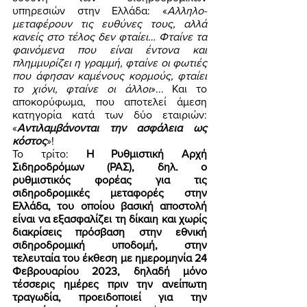
υπηρεσιών στην Ελλάδα: «
Αλληλο-
μεταφέρουν τις ευθύνες τους, αλλά 
κανείς στο τέλος δεν φταίει… Φταίνε τα 
φαινόμενα που είναι έντονα και 
πλημμυρίζει η γραμμή, φταίνε οι φωτιές 
που άφησαν καμένους κορμούς, φταίει 
το χιόνι, φταίνε οι άλλοι
»... Και το 
αποκορύφωμα, που αποτελεί άμεση 
κατηγορία κατά των δύο εταιριών: 
«
Αντιλαμβάνονται την ασφάλεια ως 
κόστος
»! 
Το τρίτο: 
Η Ρυθμιστική Αρχή 
Σιδηροδρόμων (ΡΑΣ), δηλ. ο 
ρυθμιστικός φορέας για τις 
σιδηροδρομικές μεταφορές στην 
Ελλάδα, του οποίου βασική αποστολή 
είναι να εξασφαλίζει τη δίκαιη και χωρίς 
διακρίσεις πρόσβαση στην εθνική 
σιδηροδρομική υποδομή, στην 
τελευταία του έκθεση με ημερομηνία 24 
Φεβρουαρίου 2023, δηλαδή μόνο 
τέσσερις ημέρες πριν την ανείπωτη 
τραγωδία, προειδοποιεί για την 