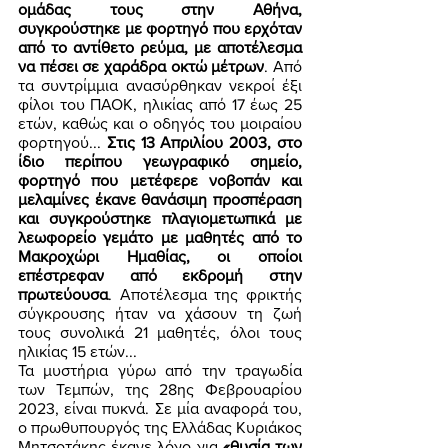
ομάδας τους στην Αθήνα, 
συγκρούστηκε με φορτηγό που ερχόταν 
από το αντίθετο ρεύμα, με αποτέλεσμα 
να πέσει σε χαράδρα οκτώ μέτρων
. Από 
τα συντρίμμια ανασύρθηκαν νεκροί έξι 
φίλοι του ΠΑΟΚ, ηλικίας από 17 έως 25 
ετών, καθώς και ο οδηγός του μοιραίου 
φορτηγού... 
Στις 13 Απριλίου 2003, στο 
ίδιο περίπου γεωγραφικό σημείο, 
φορτηγό που μετέφερε νοβοπάν και 
μελαμίνες έκανε θανάσιμη προσπέραση 
και συγκρούστηκε πλαγιομετωπικά με 
λεωφορείο γεμάτο με μαθητές από το 
Μακροχώρι Ημαθίας, οι οποίοι 
επέστρεφαν από εκδρομή στην 
πρωτεύουσα
. Αποτέλεσμα της φρικτής 
σύγκρουσης ήταν να χάσουν τη ζωή 
τους συνολικά 21 μαθητές, όλοι τους 
ηλικίας 15 ετών... 
Τα μυστήρια γύρω από την τραγωδία 
των Τεμπών, της 28ης Φεβρουαρίου 
2023, είναι πυκνά. Σε μία αναφορά του, 
ο πρωθυπουργός της Ελλάδας Κυριάκος 
Μητσοτάκης έκανε λόγο για 
«θυσία των 