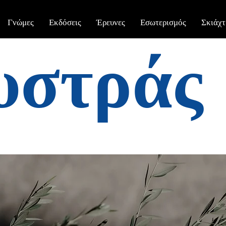
Γνώμες
Εκδόσεις
Έρευνες
Εσωτερισμός
Σκιάχτ
υστράς