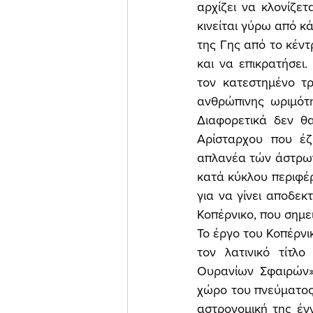
αρχίζει να κλονίζετ
κινείται γύρω από κά
της Γης από το κέντ
και να επικρατήσει
τον κατεστημένο τ
ανθρώπινης ωριμότη
Διαφορετικά δεν θ
Αρίσταρχου που έζ
απλανέα τών άστρων 
κατά κύκλου περιφέρ
για να γίνει αποδεκ
Κοπέρνικο, που σημε
Το έργο του Κοπέρνι
τον λατινικό τίτλ
Ουρανίων Σφαιρών»
χώρο του πνεύματος 
αστρονομική της έν