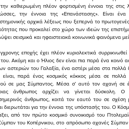
την καθιερωμένη πλέον φορτισμένη έννοια της στις λα
ώσσες, την έννοια της «Επανάστασης». Είναι ένα χ
στημονικής αρχικά λέξεως που ξεπερνά το πρωτογενές 
ότητας που προκαλεί στο χώρο των ιδεών της επιστήμης
λύψει σεισμικά και ηφαιστειακά κοινωνικά φαινόμενα μεί
χρονης εποχής έχει πλέον κυριολεκτικά συρρικνωθεί 
 του. Ακόμη και ο Ήλιος δεν είναι πια παρά ένα κοινό α
ν αστεριών του Γαλαξία, ένα αστέρι μέσα στα πολλά δ
 είναι, παρά ένας κοσμικός κόκκος μέσα σε πολλά δ
τού σε μας Σύμπαντος. Μέσα σ’ αυτό τον αχανή σε έ
ιας άνθρωπος αρχίζει να γίνεται δύσκολη. Ο εκ
ημερινός άνθρωπος, κοιτά τον εαυτό του σε σχέση μ
ι διερωτάται για την έννοια της υπόστασής του. Ο Κόσμ
ξει, από τον πρώτο κοσμικό συνοικισμό του Πτολεμαίο
 Σύμπαν του Κοπέρνικου, στο απρόσωπο αχανές Σύμπαν 