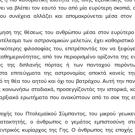
νει να βλέπει τον εαυτό του από μία ευρύτερη σκοπιά, σ
ου συνέχεια αλλάζει και απομακρύνεται μέσα στον 
ίμηση της θέσεως του ανθρώπου μέσα στον ευρύτερο 
οτέλεσμα των αστρονομικών μελετών, έχει καθοριστικό
ικότερης φιλοσοφίας του, επιτρέποντάς τον να ξεφύγε
 καθημερινότητας, από τον περιορισμένο ορίζοντα της ε
ς της διπλανής πόρτας ή των πανταχού παρόντων
τα επιτεύγματα της αστρονομίας αποκτά κανείς την
τη θέα του αητού και όχι του βατράχου. Αυτή την παν
κοινωνήσω σταδιακά, προσεγγίζοντάς την ιστορικά, κα
αρξιακά ερωτήματα που ανακύπτουν από το σοκ της επ
χής του Πτολεμαϊκού Σύμπαντος, του μικρού γεωκεντ
κατακτητής, ο άνθρωπος ο γεμάτος εμπιστοσύνη στο
εντρικός κυρίαρχος της Γης. Ο άνθρωπος της εποχής 