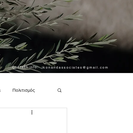
Contact info:
ikonandassociates@gmail.com
α
Πολιτισμός