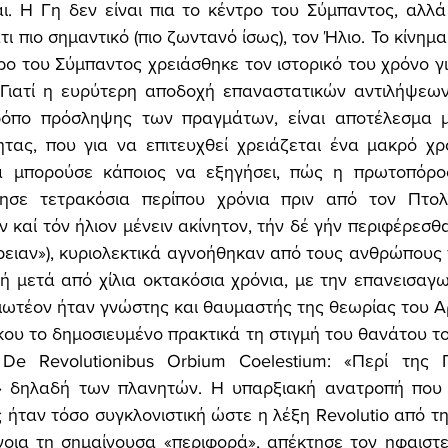
αι. Η Γη δεν είναι πια το κέντρο του Σύμπαντος, αλλ
τι πιο σημαντικό (πιο ζωντανό ίσως), τον Ήλιο. Το κίνημα
ρο του Σύμπαντος χρειάσθηκε τον ιστορικό του χρόνο γι
. Γιατί η ευρύτερη αποδοχή επαναστατικών αντιλήψεω
ρόπο πρόσληψης των πραγμάτων, είναι αποτέλεσμα μί
τας, που για να επιτευχθεί χρειάζεται ένα μακρό χρο
α μπορούσε κάποιος να εξηγήσει, πώς η πρωτοπόρο
ησε τετρακόσια περίπου χρόνια πριν από τον Πτολε
καί τόν ήλιον μένειν ακίνητον, τήν δέ γήν περιφέρεσθαι
ειαν»), κυριολεκτικά αγνοήθηκαν από τους ανθρώπους τ
τή μετά από χίλια οκτακόσια χρόνια, με την επανεισαγω
ιωτέον ήταν γνώστης και θαυμαστής της θεωρίας του Α
κου το δημοσιευμένο πρακτικά τη στιγμή του θανάτου του
ο De Revolutionibus Orbium Coelestium: «Περί της 
 δηλαδή των πλανητών. Η υπαρξιακή ανατροπή που 
ήταν τόσο συγκλονιστική ώστε η λέξη Revolutio από τη
νοια τη σημαίνουσα «περιφορά», απέκτησε τον ηφαιστε