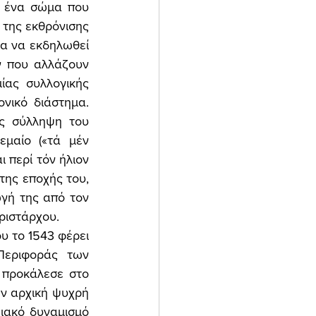
ά ένα σώμα που 
 της εκθρόνισης 
α να εκδηλωθεί 
ν που αλλάζουν 
ας συλλογικής 
νικό διάστημα. 
ς σύλληψη του 
μαίο («τά μέν 
 περί τόν ήλιον 
ης εποχής του, 
γή της από τον 
ριστάρχου. 
 το 1543 φέρει 
Περιφοράς των 
προκάλεσε στο 
ν αρχική ψυχρή 
ιακό δυναμισμό 