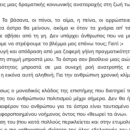
σεις μιας δραματικής κοινωνικής αναταραχής στη ζωή τ
Τα βάσανα, οι πόνοι, το αίμα, η πείνα, οι αρρώστειε
α άστρα θα μείνουν, ακόμα κι όταν τα χνάρια απ΄ τα 
ε σβήσει από τη γη. Δεν υπάρχει άνθρωπος που να μη 
υμε να στρέψουμε το βλέμμα μας επάνω τους; Γιατί ;» 
γή και απόδραση από μια ζοφερή γήϊνη πραγματικότητα
τη στιγμή μπροστά μου. Τα άστρα σαν βασίλειο μιας αιών
ρότητας μπροστά σε μια συνεχή ροή ανατροπής εν
η εικόνα αυτή αληθινή; Για την ανθρώπινη χρονική κλίμα
ίσως ο μοναδικός κλάδος της επιστήμης που διατηρεί τη
ση του ανθρώπινου πολιτισμού μέχρι σήμερα. Δεν θα ή
διαφέρον του ανθρώπου για τα άστρα είναι ταυτισμένο μ
αφοροποιημένου νοήμονος όντος που «θεωρεί τα άνω». 
ση του (που κατά πολλούς περικλείεται και στην ετυμολο
 η πιο καθοριστική ιδιότητα της όλης εξελικτικής του π