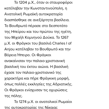
	Το 1204 μ.Χ., όταν οι σταυροφόροι 
κατέλαβαν την Κωνσταντινούπολη, η 
Ανατολική Ρωμαϊκή αυτοκρατορία 
διασπάσθηκε σε ανεξάρτητα βασίλεια. 
Το Βουθρωτό πέρασε στο δεσποτάτο 
της Ηπείρου και του πρώτου της ηγέτη, 
του Μιχαήλ Κομνηνού Δούκα. Το 1267 
μ.Χ. οι Φράγκοι του βασιλιά Charles I of 
Anjou κατέλαβαν το Βουθρωτό και την 
Βόρεια Ήπειρο. Οι Φράγκοι 
ανακαίνισαν την παλαιο-χριστιανική 
βασιλική του έκτου αιώνα. Η βασιλική 
έχασε τον παλαιο-χριστιανικό της 
χαρακτήρα και πήρε Φράγκικη μορφή, 
όπως πολλές εκκλησίες της Αδριατικής. 
Οι Φράγκοι ενίσχυσαν τις οχυρώσεις 
της πόλης. 
	Το 1274 μ.Χ. οι ανατολικοί Ρωμαίοι 
της αυτοκρατορίας της Νίκαιας 