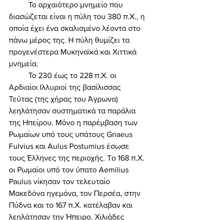
	Το αρχαιότερο μνημείο που 
διασώζεται είναι η πύλη του 380 π.Χ., η 
οποία έχει ένα σκαλισμένο λέοντα στο 
πάνω μέρος της. H πύλη θυμίζει τα 
προγενέστερα Μυκηναϊκά και Χιττικά 
μνημεία. 
	Το 230 έως το 228 π.Χ. οι 
Αρδιαίοι Ιλλυριοί της βασίλισσας 
Τεύτας (της χήρας του Άγρωνα) 
λεηλάτησαν συστηματικά τα παράλια 
της Ηπείρου. Μόνο η παρέμβαση των 
Ρωμαίων υπό τους υπάτους Gnaeus 
Fulvius και Aulus Postumius έσωσε 
τους Έλληνες της περιοχής. To 168 π.Χ. 
οι Ρωμαίοι υπό τον ύπατο Aemilius 
Paulus νίκησαν τον τελευταίο 
Μακεδόνα ηγεμόνα, τον Περσέα, στην 
Πύδνα και το 167 π.Χ. κατέλαβαν και 
λεηλάτησαν την Ήπειρο. Χιλιάδες 