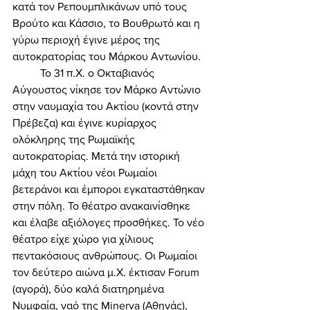
κατά τον Ρεπουμπλικάνων υπό τους 
Βρούτο και Κάσσιο, το Βουθρωτό και η 
γύρω περιοχή έγινε μέρος της 
αυτοκρατορίας του Μάρκου Αντωνίου. 
	Το 31 π.Χ. ο Οκταβιανός 
Αύγουστος νίκησε τον Μάρκο Αντώνιο 
στην ναυμαχία του Ακτίου (κοντά στην 
Πρέβεζα) και έγινε κυρίαρχος 
ολόκληρης της Ρωμαϊκής 
αυτοκρατορίας. Μετά την ιστορική 
μάχη του Ακτίου νέοι Ρωμαίοι 
βετεράνοι και έμποροι εγκαταστάθηκαν 
στην πόλη. Το θέατρο ανακαινίσθηκε 
και έλαβε αξιόλογες προσθήκες. Το νέο 
θέατρο είχε χώρο για χίλιους 
πεντακόσιους ανθρώπους. Οι Ρωμαίοι 
τον δεύτερο αιώνα μ.Χ. έκτισαν Forum 
(αγορά), δύο καλά διατηρημένα 
Νυμφαία, ναό της Minerva (Αθηνάς), 