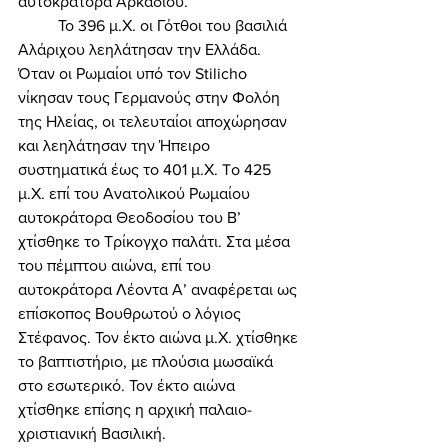
αυτοκράτορα Αρκάδιου. 
	Το 396 μ.Χ. οι Γότθοι του βασιλιά 
Αλάριχου λεηλάτησαν την Ελλάδα. 
Όταν οι Ρωμαίοι υπό τον Stilicho 
νίκησαν τους Γερμανούς στην Φολόη 
της Ηλείας, οι τελευταίοι αποχώρησαν 
και λεηλάτησαν την Ήπειρο 
συστηματικά έως το 401 μ.Χ. To 425 
μ.Χ. επί του Ανατολικού Ρωμαίου 
αυτοκράτορα Θεοδοσίου του Β’ 
χτίσθηκε το Τρίκογχο παλάτι. Στα μέσα 
του πέμπτου αιώνα, επί του 
αυτοκράτορα Λέοντα Α’ αναφέρεται ως 
επίσκοπος Βουθρωτού ο λόγιος 
Στέφανος. Τον έκτο αιώνα μ.Χ. χτίσθηκε 
το βαπτιστήριο, με πλούσια μωσαϊκά 
στο εσωτερικό. Τον έκτο αιώνα 
χτίσθηκε επίσης η αρχική παλαιο-
χριστιανική Βασιλική. 