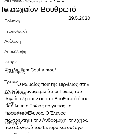
All Posts
29 Μαΐ 2020
διαβάστηκε 5 λεπτά
Το αρχαίον Βουθρωτό
Επικαιρότητα
29.5.2020
Πολιτική
Γεωπολιτική
Ανάλυση
Αποκάλυψη
Ιστορία
Του William Goulielmou* 
Πολιτισμός
Έρευνα
	O Ρωμαίος ποιητής Βιργίλιος στην 
“Αινιάδα” αναφέρει ότι οι Τρώες του 
Συνέντευξη
Αινεία πέρασαν από το Βουθρωτό όπου 
Γνώμη
βασίλευε ο Τρώας πρίγκιπας και 
Εσωτερισμός
προφήτης Έλενος. Ο Έλενος 
παντρεύτηκε την Ανδρομάχη, την χήρα 
Σκιάχτρο
του αδελφού του Έκτορα και σύζυγο 