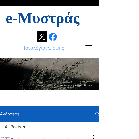
e-Μυστράς
Ιστολόγιο Άποψης
Contact info:
ikonandassociates@gmail.com
Ανάρτηση
All Posts
.