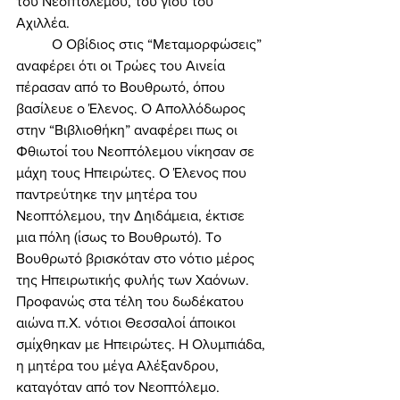
του Νεοπτόλεμου, του γιου του 
Αχιλλέα. 
	Ο Οβίδιος στις “Μεταμορφώσεις” 
αναφέρει ότι οι Τρώες του Αινεία 
πέρασαν από το Βουθρωτό, όπου 
βασίλευε ο Έλενος. Ο Απολλόδωρος 
στην “Βιβλιοθήκη” αναφέρει πως οι 
Φθιωτοί του Νεοπτόλεμου νίκησαν σε 
μάχη τους Ηπειρώτες. Ο Έλενος που 
παντρεύτηκε την μητέρα του 
Νεοπτόλεμου, την Δηιδάμεια, έκτισε 
μια πόλη (ίσως το Βουθρωτό). To 
Βουθρωτό βρισκόταν στο νότιο μέρος 
της Ηπειρωτικής φυλής των Χαόνων. 
Προφανώς στα τέλη του δωδέκατου 
αιώνα π.Χ. νότιοι Θεσσαλοί άποικοι 
σμίχθηκαν με Ηπειρώτες. Η Ολυμπιάδα, 
η μητέρα του μέγα Αλέξανδρου, 
καταγόταν από τον Νεοπτόλεμο. 