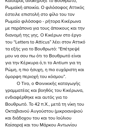
Καίσαρας ανακήρυξε το Βουθρωτό, 
Ρωμαϊκή αποικία. Ο φιλόσοφος Αττικός 
έστειλε επιστολή στο φίλο του τον 
Ρωμαίο φιλόσοφο - ρήτορα Κικέρωνα 
με παράπονα για τους άποικους και την 
διανομή της γης. Ο Κικέρων στο έργο 
του “Letters to Atticus” λέει στον Αττικό 
τα εξής για το Βουθρωτό: “Επέτρεψέ 
μου να σου πω ότι το Βουθρωτό είναι 
για την Κέρκυρα ό,τι το Antium για τη 
Ρώμη, η πιο ήσυχη, η πιο ευχάριστη και 
όμορφη περιοχή του κόσμου”. 
	Ο Tiro, ο Φοινικικής καταγωγής 
γραμματέας και βοηθός του Κικέρωνα, 
ενδιαφέρθηκε και αυτός για το 
Βουθρωτό. Το 42 π.Χ., μετά τη νίκη του 
Οκταβιανού Αυγούστου (μικροανιψιού 
και διάδοχου του και του Ιούλιου 
Καίσαρα) και του Μάρκου Αντωνίου 