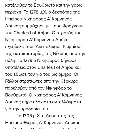
κατέλαβαν το Βουθρωτό και την γύρω 
περιοχή. Το 1278 μ.Χ. ο δεσπότης της 
Ηπείρου Νικηφόρος Α΄ Κομνηνός 
Δούκας συμμάχησε με τους Φράγκους 
του Charles I of Anjou. Ο στρατός του 
Νικηφόρου Α΄ Κομνηνού Δούκα 
εξεδίωξε τους Ανατολικούς Ρωμαίους 
της αυτοκρατορίας της Νίκαιας από την 
πόλη. Το 1279 ο Νικηφόρος δήλωσε 
υποτέλεια στον Charles I of Anjou και 
του έδωσε τον γιό του ως όμηρο. Οι 
Γάλλοι στρατιώτες από την Κέρκυρα 
παρέλαβαν από τον Νικηφόρο το 
Βουθρωτό. O Νικηφόρος Α΄ Κομνηνός 
Δούκας πήρε ελάχιστα ανταλλάγματα 
για την προδοσία του. 
	Το 1305 μ.Χ. ο Δεσπότης της 
Ηπείρου Θωμάς Α΄ Κομνηνός Δούκας 