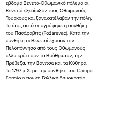
έβδομο Βενετο-Οθωμανικό πόλεμο οι 
Βενετοί εξεδίωξαν τους Οθωμανούς-
Τούρκους και ξανακατέλαβαν την πόλη. 
Το έτος αυτό υπογράφηκε η συνθήκη 
του Πασάροβιτς (Požarevac). Κατά την 
συνθήκη οι Βενετοί έχασαν την 
Πελοπόννησο από τους Οθωμανούς 
αλλά κράτησαν το Βούθρωτον, την 
Πρέβεζα, την Βόνιτσα και τα Κύθηρα. 
Το 1797 μ.Χ. με την συνθήκη του Campo 
Formio η πρώτη Γαλλική δημοκρατία 
κατέλαβε το Βουθρωτό μαζί με τα Ιόνια 
νησιά. 
	Μόλις δύο χρόνια αργότερα, το 
1799 μ.Χ., ο στρατός του Αλή Πασά των 
Ιωαννίνων κατέλαβε το Βουθρωτό μαζί 
με την Βόρεια Ήπειρο. Το 1820 ο Αλή 
Πασάς αποστάτησε από την Οθωμανική 
αυτοκρατορία του σουλτάνου Μεχμέτ 