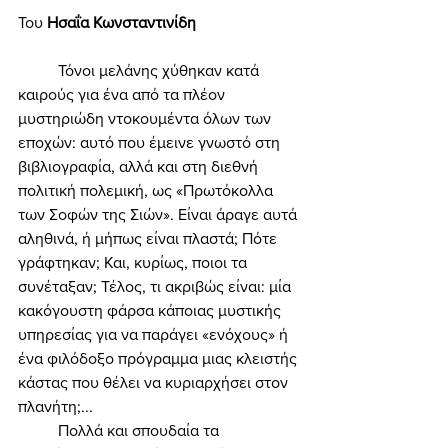
Του 
Ησαΐα Κωνσταντινίδη 
	Τόνοι μελάνης χύθηκαν κατά 
καιρούς για ένα από τα πλέον 
μυστηριώδη ντοκουμέντα όλων των 
εποχών: αυτό που έμεινε γνωστό στη 
βιβλιογραφία, αλλά και στη διεθνή 
πολιτική πολεμική, ως «Πρωτόκολλα 
των Σοφών της Σιών». Είναι άραγε αυτά 
αληθινά, ή μήπως είναι πλαστά; Πότε 
γράφτηκαν; Και, κυρίως, ποιοι τα 
συνέταξαν; Τέλος, τι ακριβώς είναι: μία 
κακόγουστη φάρσα κάποιας μυστικής 
υπηρεσίας για να παράγει «ενόχους» ή 
ένα φιλόδοξο πρόγραμμα μιας κλειστής 
κάστας που θέλει να κυριαρχήσει στον 
πλανήτη;... 
	Πολλά και σπουδαία τα 