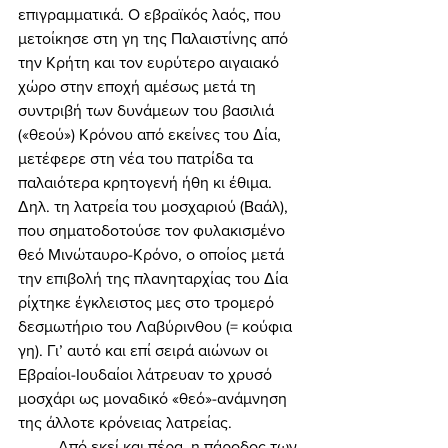
επιγραμματικά. Ο εβραϊκός λαός, που 
μετοίκησε στη γη της Παλαιστίνης από 
την Κρήτη και τον ευρύτερο αιγαιακό 
χώρο στην εποχή αμέσως μετά τη 
συντριβή των δυνάμεων του βασιλιά 
(«θεού») Κρόνου από εκείνες του Δία, 
μετέφερε στη νέα του πατρίδα τα 
παλαιότερα κρητογενή ήθη κι έθιμα. 
Δηλ. τη λατρεία του μοσχαριού (Βαάλ), 
που σηματοδοτούσε τον φυλακισμένο 
θεό Μινώταυρο-Κρόνο, ο οποίος μετά 
την επιβολή της πλανηταρχίας του Δία 
ρίχτηκε έγκλειστος μες στο τρομερό 
δεσμωτήριο του Λαβύρινθου (= κούφια 
γη). Γι’ αυτό και επί σειρά αιώνων οι 
Εβραίοι-Ιουδαίοι λάτρευαν το χρυσό 
μοσχάρι ως μοναδικό «θεό»-ανάμνηση 
της άλλοτε κρόνειας λατρείας. 
	Από εκεί και πέρα, η πάροδος των 