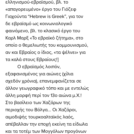
ελληνισμού-εβραϊσμού, βλ. το 
«απαγορευμένο» έργο του Γιόζεφ 
Γιαχούντα “Hebrew is Greek”, για τον 
δε εβραϊσμό ως κοινωνιολογικό 
φαινόμενο, βλ. το κλασικό έργο του 
Καρλ Μαρξ «Το εβραϊκό ζήτημα», στο 
οποίο ο θεμελιωτής του κομμουνισμού, 
αν και Εβραίος ο ίδιος, «τα ψέλνει» για 
τα καλά στους Εβραίους!] 
	Ο εβραϊσμός λοιπόν, 
εξαφανισμένος για αιώνες (χίλια 
σχεδόν χρόνια), επανεμφανίζεται σε 
άλλον γεωγραφικό τόπο και με εντελώς 
άλλη μορφή περί τον 13ο αιώνα μ.Χ.! 
Στο βασίλειο των Χαζάρων της 
περιοχής του Βόλγα... Οι Χαζάροι, 
αιμοδιψής τουρκοαλταϊκός λαός, 
απέβαλλαν την εποχή εκείνη τα είδωλα 
και τα τοτέμ των Μογγόλων προγόνων 