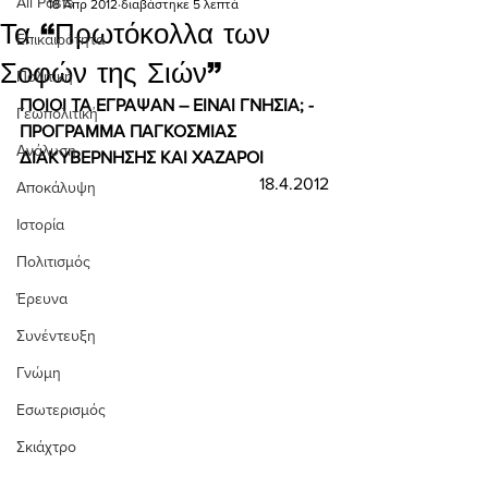
All Posts
18 Απρ 2012
διαβάστηκε 5 λεπτά
Τα “Πρωτόκολλα των
Επικαιρότητα
Σοφών της Σιών”
Πολιτική
ΠΟΙΟΙ ΤΑ ΕΓΡΑΨΑΝ – ΕΙΝΑΙ ΓΝΗΣΙΑ; - 
Γεωπολιτική
ΠΡΟΓΡΑΜΜΑ ΠΑΓΚΟΣΜΙΑΣ 
Ανάλυση
ΔΙΑΚΥΒΕΡΝΗΣΗΣ ΚΑΙ ΧΑΖΑΡΟΙ 
18.4.2012
Αποκάλυψη
Ιστορία
Πολιτισμός
Έρευνα
Συνέντευξη
Γνώμη
Εσωτερισμός
Σκιάχτρο