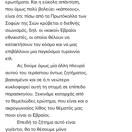
ερωτήματα. Και η εύκολη απάντηση, 
που όμως πολύ βολεύει «κάποιους», 
είναι ότι: πίσω από τα Πρωτόκολλα των 
Σοφών της Σιών κρύβεται ο διεθνής 
σιωνισμός, δηλ. οι «κακοί» Εβραίοι 
εθνικιστές, οι οποίοι θέλουν να 
κατακτήσουν τον κόσμο και να μας 
επιβάλλουν μια παγκόσμια τυραννία 
κτλ. 
	Ας δούμε όμως μία άλλη πλευρά 
αυτού του τεράστιου όντως ζητήματος, 
βασισμένοι και σε ό,τι νεώτερο 
κυκλοφορεί αυτή τη στιγμή σε επίπεδο 
παρασκηνίου. Ξεκινάμε καταρχάς από 
το θεμελιώδες ερώτημα, που είναι και ο 
ακρογωνιαίος λίθος του θέματός μας: 
ποιοι είναι οι Εβραίοι; 
	Επειδή το ζήτημα αυτό είναι 
γιγάντιο, θα το θέσουμε μόνο 