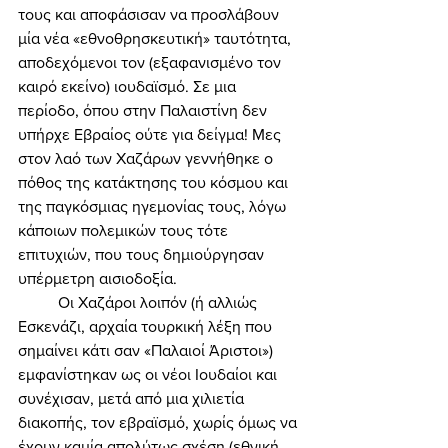
τους και αποφάσισαν να προσλάβουν 
μία νέα «εθνοθρησκευτική» ταυτότητα, 
αποδεχόμενοι τον (εξαφανισμένο τον 
καιρό εκείνο) ιουδαϊσμό. Σε μια 
περίοδο, όπου στην Παλαιστίνη δεν 
υπήρχε Εβραίος ούτε για δείγμα! Μες 
στον λαό των Χαζάρων γεννήθηκε ο 
πόθος της κατάκτησης του κόσμου και 
της παγκόσμιας ηγεμονίας τους, λόγω 
κάποιων πολεμικών τους τότε 
επιτυχιών, που τους δημιούργησαν 
υπέρμετρη αισιοδοξία. 
	Οι Χαζάροι λοιπόν (ή αλλιώς 
Εσκενάζι, αρχαία τουρκική λέξη που 
σημαίνει κάτι σαν «Παλαιοί Άριστοι») 
εμφανίστηκαν ως οι νέοι Ιουδαίοι και 
συνέχισαν, μετά από μια χιλιετία 
διακοπής, τον εβραϊσμό, χωρίς όμως να 
έχουν καμία απολύτως σχέση (εθνική, 