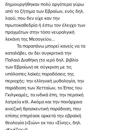
δημιουργήθηκαν πολύ αργότερα γύρω 
από το ζήτημα των Εβραίων, ενός δηλ. 
λαού, που δεν είχε καν την 
πρωτοκαθεδρία ή έστω τον έλεγχο των 
πραγμάτων στην τόσο νευραλγική 
λεκάνη της Μεσογείου... 
	Τα παραπάνω μπορεί κανείς να τα 
καταλάβει, αν δει συγκριτικά την 
Παλαιά Διαθήκη (το ιερό δηλ. βιβλίο 
των Εβραίων) σε σύγκριση με τις 
υπόλοιπες λαϊκές παραδόσεις της 
περιοχής: την ελληνική μυθολογία, την 
παράδοση των Χετταίων, το Έπος του 
Γκιλγκαμές, τα ινδικά έπη, την περσική 
λατρεία κτλ. Ακόμα και την πανάρχαια 
κινεζική θρησκευτική παράδοση, που 
επίσης επηρέασε αρκετά την εβραϊκή 
θεολογία («Σιών» εκ του «Σίνης», δηλ. 
«Κινέζος»!). 