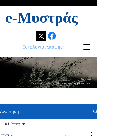
e-Μυστράς
Ιστολόγιο Άποψης
Contact info:
ikonandassociates@gmail.com
Ανάρτηση
All Posts
.