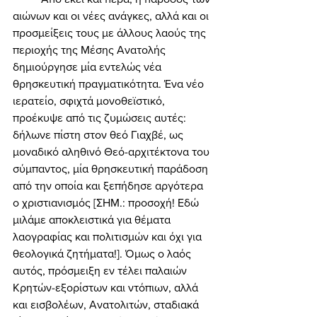
αιώνων και οι νέες ανάγκες, αλλά και οι 
προσμείξεις τους με άλλους λαούς της 
περιοχής της Μέσης Ανατολής 
δημιούργησε μία εντελώς νέα 
θρησκευτική πραγματικότητα. Ένα νέο 
ιερατείο, σφιχτά μονοθεϊστικό, 
προέκυψε από τις ζυμώσεις αυτές: 
δήλωνε πίστη στον θεό Γιαχβέ, ως 
μοναδικό αληθινό Θεό-αρχιτέκτονα του 
σύμπαντος, μία θρησκευτική παράδοση 
από την οποία και ξεπήδησε αργότερα 
ο χριστιανισμός [ΣΗΜ.: προσοχή! Εδώ 
μιλάμε αποκλειστικά για θέματα 
λαογραφίας και πολιτισμών και όχι για 
θεολογικά ζητήματα!]. Όμως ο λαός 
αυτός, πρόσμειξη εν τέλει παλαιών 
Κρητών-εξορίστων και ντόπιων, αλλά 
και εισβολέων, Ανατολιτών, σταδιακά 