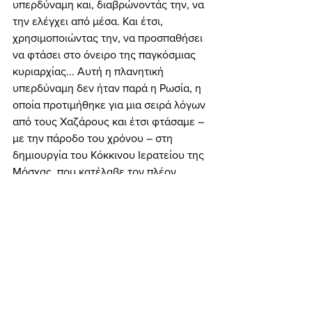
υπερδύναμη και, διαβρώνοντάς την, να 
την ελέγχει από μέσα. Και έτσι, 
χρησιμοποιώντας την, να προσπαθήσει 
να φτάσει στο όνειρο της παγκόσμιας 
κυριαρχίας... Αυτή η πλανητική 
υπερδύναμη δεν ήταν παρά η Ρωσία, η 
οποία προτιμήθηκε για μια σειρά λόγων 
από τους Χαζάρους και έτσι φτάσαμε – 
με την πάροδο του χρόνου – στη 
δημιουργία του Κόκκινου Ιερατείου της 
Μόσχας, που κατέλαβε τον πλέον 
νευραλγικής φύσης τομέα της Ρωσίας 
(δηλ. την ισχυρότερη μυστική υπηρεσία 
του κόσμου, την KGB) και έτσι κυβερνά 
από τα παρασκήνια τη χώρα αυτή εδώ 
και πάρα πολύ καιρό!... 
	Φτάνουμε λοιπόν στα περιβόητα 
“Πρωτόκολλα των Σοφών της Σιών”. 
Αυτά λοιπόν δεν είναι παρά ΤΟ 