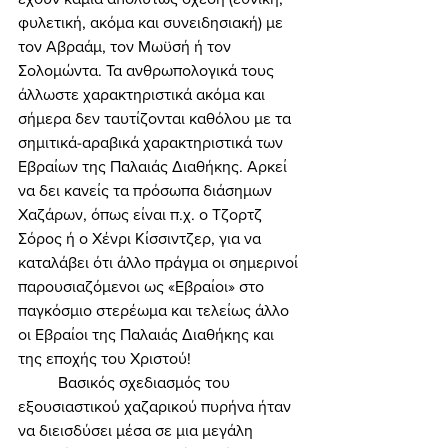
φυλετική, ακόμα και συνειδησιακή) με 
τον Αβραάμ, τον Μωϋσή ή τον 
Σολομώντα. Τα ανθρωπολογικά τους 
άλλωστε χαρακτηριστικά ακόμα και 
σήμερα δεν ταυτίζονται καθόλου με τα 
σημιτικά-αραβικά χαρακτηριστικά των 
Εβραίων της Παλαιάς Διαθήκης. Αρκεί 
να δει κανείς τα πρόσωπα διάσημων 
Χαζάρων, όπως είναι π.χ. ο Τζορτζ 
Σόρος ή ο Χένρι Κίσσιντζερ, για να 
καταλάβει ότι άλλο πράγμα οι σημερινοί 
παρουσιαζόμενοι ως «Εβραίοι» στο 
παγκόσμιο στερέωμα και τελείως άλλο 
οι Εβραίοι της Παλαιάς Διαθήκης και 
της εποχής του Χριστού! 
	Βασικός σχεδιασμός του 
εξουσιαστικού χαζαρικού πυρήνα ήταν 
να διεισδύσει μέσα σε μια μεγάλη 