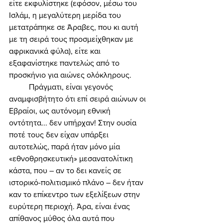
είτε εκφυλίστηκε (εφόσον, μέσω του 
Ισλάμ, η μεγαλύτερη μερίδα του 
μετατράπηκε σε Άραβες, που κι αυτή 
με τη σειρά τους προσμείχθηκαν με 
αφρικανικά φύλα), είτε και 
εξαφανίστηκε παντελώς από το 
προσκήνιο για αιώνες ολόκληρους. 
	Πράγματι, είναι γεγονός 
αναμφισβήτητο ότι επί σειρά αιώνων οι 
Εβραίοι, ως αυτόνομη εθνική 
οντότητα... δεν υπήρχαν! Στην ουσία 
ποτέ τους δεν είχαν υπάρξει 
αυτοτελώς, παρά ήταν μόνο μία 
«εθνοθρησκευτική» μεσανατολίτικη 
κάστα, που – αν το δει κανείς σε 
ιστορικό-πολιτισμικό πλάνο – δεν ήταν 
καν το επίκεντρο των εξελίξεων στην 
ευρύτερη περιοχή. Άρα, είναι ένας 
απίθανος μύθος όλα αυτά που 