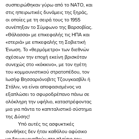
συσπειρώθηκαν γύρω από το ΝΑΤΟ, και 
στις ηπειρωτικές δυνάμεις της ξηράς, 
οι οποίες με τη σειρά τους το 1955 
συνέπηξαν το Σύμφωνο της Βαρσοβίας. 
«Θάλασσα» με επικεφαλής τις ΗΠΑ και 
«στεριά» με επικεφαλής τη Σοβιετική 
Ένωση. Το «θερμόμετρο» των διεθνών 
σχέσεων την εποχή εκείνη βρισκόταν 
συνεχώς στο «κόκκινο», με τον ηγέτη 
του κομμουνιστικού στρατοπέδου, τον 
Ιωσήφ Βησσαριόνοβιτς Τζουγκασβίλι ή 
Στάλιν, να είναι αποφασισμένος να 
εξαπλώσει το σφυροδρέπανο πάνω σε 
ολόκληρη την υφήλιο, καταστρέφοντας 
μια για πάντα το καπιταλιστικό σύστημα 
της Δύσης! 
	Υπό αυτές τις ασφυκτικές 
συνθήκες δεν ήταν καθόλου αφύσικο 
να δημιουργηθούν στο πλαίσιο του 