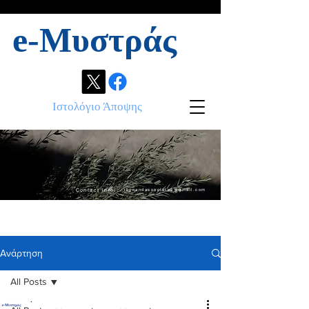
e-Μυστράς
Ιστολόγιο Άποψης
Contact info:
ikonandassociates@gmail.com
Ανάρτηση
All Posts
.