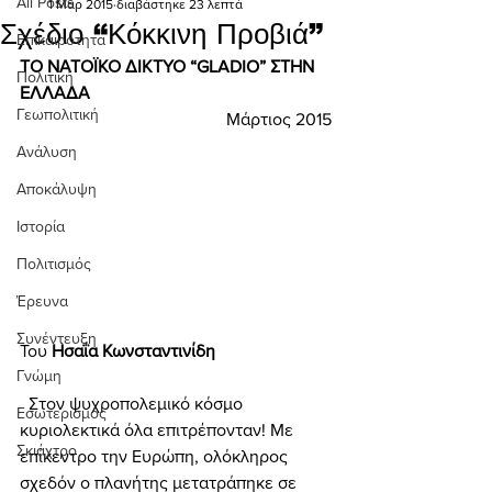
All Posts
1 Μαρ 2015
διαβάστηκε 23 λεπτά
Σχέδιο “Κόκκινη Προβιά”
Επικαιρότητα
ΤΟ ΝΑΤΟΪΚΟ ΔΙΚΤΥΟ “GLADIO” ΣΤΗΝ 
Πολιτική
ΕΛΛΑΔΑ 
Γεωπολιτική
Μάρτιος 2015
Ανάλυση
Αποκάλυψη
Ιστορία
Πολιτισμός
Έρευνα
Συνέντευξη
Του 
Ησαΐα Κωνσταντινίδη
Γνώμη
  Στον ψυχροπολεμικό κόσμο 
Εσωτερισμός
κυριολεκτικά όλα επιτρέπονταν! Με 
Σκιάχτρο
επίκεντρο την Ευρώπη, ολόκληρος 
σχεδόν ο πλανήτης μετατράπηκε σε 