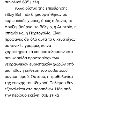
συνολικά 635 μέλη. 
	Άλλα δίκτυα της επιχείρησης 
«Stay Behind» δημιουργήθηκαν σε 
ευρωπαϊκές χώρες, όπως η Δανία, το 
Λουξεμβούργο, το Βέλγιο, η Αυστρία, η 
Ισπανία και η Πορτογαλία. Είναι 
προφανές ότι όλα αυτά τα δίκτυα είχαν 
σε γενικές γραμμές κοινά 
χαρακτηριστικά και αποτελούσαν κάτι 
σαν «ασπίδα προστασίας» των 
νευραλγικών ευρωπαϊκών χωρών από 
μια πιθανή επίθεση του σοβιετικού 
συνασπισμού. Ωστόσο, η «μυθολογία» 
της εποχής του Ψυχρού Πολέμου δεν 
εξαντλείται στα παραπάνω. Ήδη από 
την περίοδο εκείνη, σοβιετικά 
δημοσιεύματα έκαναν λόγο για άμεση 
σύνδεση του δικτύου «Stay Behind» με 
τις ακροαριστερές τρομοκρατικές 