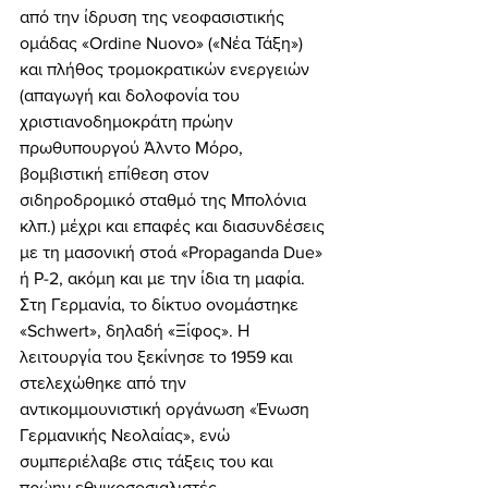
από την ίδρυση της νεοφασιστικής 
ομάδας «Ordine Nuovo» («Νέα Τάξη») 
και πλήθος τρομοκρατικών ενεργειών 
(απαγωγή και δολοφονία του 
χριστιανοδημοκράτη πρώην 
πρωθυπουργού Άλντο Μόρο, 
βομβιστική επίθεση στον 
σιδηροδρομικό σταθμό της Μπολόνια 
κλπ.) μέχρι και επαφές και διασυνδέσεις 
με τη μασονική στοά «Propaganda Due» 
ή Ρ-2, ακόμη και με την ίδια τη μαφία. 
Στη Γερμανία, το δίκτυο ονομάστηκε 
«Schwert», δηλαδή «Ξίφος». Η 
λειτουργία του ξεκίνησε το 1959 και 
στελεχώθηκε από την 
αντικομμουνιστική οργάνωση «Ένωση 
Γερμανικής Νεολαίας», ενώ 
συμπεριέλαβε στις τάξεις του και 
πρώην εθνικοσοσιαλιστές 