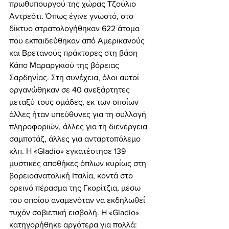
πρωθυπουργού της χώρας Τζούλιο 
Αντρεότι. Όπως έγινε γνωστό, στο 
δίκτυο στρατολογήθηκαν 622 άτομα 
που εκπαιδεύθηκαν από Αμερικανούς 
και Βρετανούς πράκτορες στη βάση 
Κάπο Μαραργκιού της βόρειας 
Σαρδηνίας. Στη συνέχεια, όλοι αυτοί 
οργανώθηκαν σε 40 ανεξάρτητες 
μεταξύ τους ομάδες, εκ των οποίων 
άλλες ήταν υπεύθυνες για τη συλλογή 
πληροφοριών, άλλες για τη διενέργεια 
σαμποτάζ, άλλες για ανταρτοπόλεμο 
κλπ. Η «Gladio» εγκατέστησε 139 
μυστικές αποθήκες όπλων κυρίως στη 
βορειοανατολική Ιταλία, κοντά στο 
ορεινό πέρασμα της Γκορίτζια, μέσω 
του οποίου αναμενόταν να εκδηλωθεί 
τυχόν σοβιετική εισβολή. Η «Gladio» 
κατηγορήθηκε αργότερα για πολλά: 