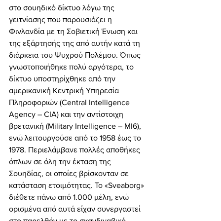
στο σουηδικό δίκτυο λόγω της 
γειτνίασης που παρουσιάζει η 
Φινλανδία με τη Σοβιετική Ένωση και 
της εξάρτησής της από αυτήν κατά τη 
διάρκεια του Ψυχρού Πολέμου. Όπως 
γνωστοποιήθηκε πολύ αργότερα, το 
δίκτυο υποστηρίχθηκε από την 
αμερικανική Κεντρική Υπηρεσία 
Πληροφοριών (Central Intelligence 
Agency – CIA) και την αντίστοιχη 
βρετανική (Military Intelligence – MI6), 
ενώ λειτουργούσε από το 1958 έως το 
1978. Περιελάμβανε πολλές αποθήκες 
όπλων σε όλη την έκταση της 
Σουηδίας, οι οποίες βρίσκονταν σε 
κατάσταση ετοιμότητας. Το «Sveaborg» 
διέθετε πάνω από 1.000 μέλη, ενώ 
ορισμένα από αυτά είχαν συνεργαστεί 
στο παρελθόν με το σκανδιναβικό 