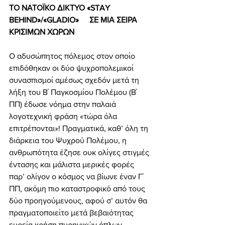
ΤΟ ΝΑΤΟΪΚΟ ΔΙΚΤΥΟ «STAY 
BEHIND»/«GLADIO»	ΣΕ ΜΙΑ ΣΕΙΡΑ 
ΚΡΙΣΙΜΩΝ ΧΩΡΩΝ
Ο αδυσώπητος πόλεμος στον οποίο 
επιδόθηκαν οι δύο ψυχροπολεμικοί 
συνασπισμοί αμέσως σχεδόν μετά τη 
λήξη του Β΄ Παγκοσμίου Πολέμου (Β΄ 
ΠΠ) έδωσε νόημα στην παλαιά 
λογοτεχνική φράση «τώρα όλα 
επιτρέπονται»! Πραγματικά, καθ’ όλη τη 
διάρκεια του Ψυχρού Πολέμου, η 
ανθρωπότητα έζησε ουκ ολίγες στιγμές 
έντασης και μάλιστα μερικές φορές 
παρ’ ολίγον ο κόσμος να βίωνε έναν Γ΄ 
ΠΠ, ακόμη πιο καταστροφικό από τους 
δύο προηγούμενους, αφού σ’ αυτόν θα 
πραγματοποιείτο μετά βεβαιότητας 
ευρεία χρήση πυρηνικών όπλων. 