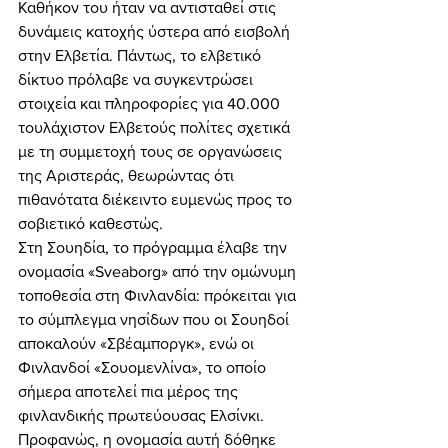
Καθήκον του ήταν να αντισταθεί στις 
δυνάμεις κατοχής ύστερα από εισβολή 
στην Ελβετία. Πάντως, το ελβετικό 
δίκτυο πρόλαβε να συγκεντρώσει 
στοιχεία και πληροφορίες για 40.000 
τουλάχιστον Ελβετούς πολίτες σχετικά 
με τη συμμετοχή τους σε οργανώσεις 
της Αριστεράς, θεωρώντας ότι 
πιθανότατα διέκειντο ευμενώς προς το 
σοβιετικό καθεστώς. 
Στη Σουηδία, το πρόγραμμα έλαβε την 
ονομασία «Sveaborg» από την ομώνυμη 
τοποθεσία στη Φινλανδία: πρόκειται για 
το σύμπλεγμα νησίδων που οι Σουηδοί 
αποκαλούν «Σβέαμποργκ», ενώ οι 
Φινλανδοί «Σουομενλίνα», το οποίο 
σήμερα αποτελεί πια μέρος της 
φινλανδικής πρωτεύουσας Ελσίνκι. 
Προφανώς, η ονομασία αυτή δόθηκε 