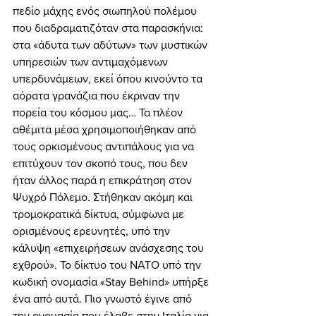
πεδίο μάχης ενός σιωπηλού πολέμου 
που διαδραματιζόταν στα παρασκήνια: 
στα «άδυτα των αδύτων» των μυστικών 
υπηρεσιών των αντιμαχόμενων 
υπερδυνάμεων, εκεί όπου κινούντο τα 
αόρατα γρανάζια που έκριναν την 
πορεία του κόσμου μας… Τα πλέον 
αθέμιτα μέσα χρησιμοποιήθηκαν από 
τους ορκισμένους αντιπάλους για να 
επιτύχουν τον σκοπό τους, που δεν 
ήταν άλλος παρά η επικράτηση στον 
Ψυχρό Πόλεμο. Στήθηκαν ακόμη και 
τρομοκρατικά δίκτυα, σύμφωνα με 
ορισμένους ερευνητές, υπό την 
κάλυψη «επιχειρήσεων ανάσχεσης του 
εχθρού». Το δίκτυο του ΝΑΤΟ υπό την 
κωδική ονομασία «Stay Behind» υπήρξε 
ένα από αυτά. Πιο γνωστό έγινε από 
την ονομασία που έλαβε στην Ιταλία για 