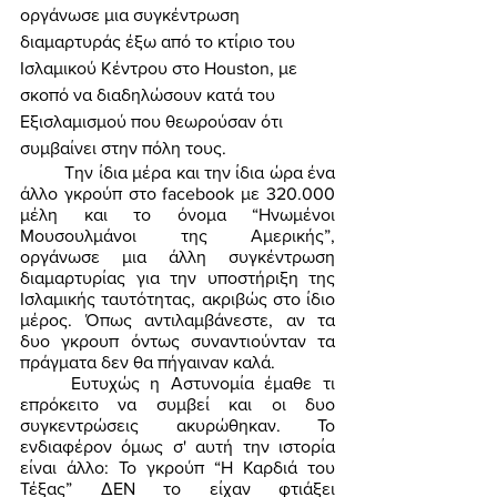
οργάνωσε μια συγκέντρωση 
διαμαρτυράς έξω από το κτίριο του 
Ισλαμικού Κέντρου στο Houston, με 
σκοπό να διαδηλώσουν κατά του 
Εξισλαμισμού που θεωρούσαν ότι 
συμβαίνει στην πόλη τους. 
	Την ίδια μέρα και την ίδια ώρα ένα 
άλλο γκρούπ στο facebook με 320.000 
μέλη και το όνομα “Ηνωμένοι 
Μουσουλμάνοι της Αμερικής”, 
οργάνωσε μια άλλη συγκέντρωση 
διαμαρτυρίας για την υποστήριξη της 
Ισλαμικής ταυτότητας, ακριβώς στο ίδιο 
μέρος. Όπως αντιλαμβάνεστε, αν τα 
δυο γκρουπ όντως συναντιούνταν τα 
πράγματα δεν θα πήγαιναν καλά. 
	Ευτυχώς η Αστυνομία έμαθε τι 
επρόκειτο να συμβεί και οι δυο 
συγκεντρώσεις ακυρώθηκαν. Το 
ενδιαφέρον όμως σ' αυτή την ιστορία 
είναι άλλο: Το γκρούπ “Η Καρδιά του 
Τέξας” ΔΕΝ το είχαν φτιάξει 