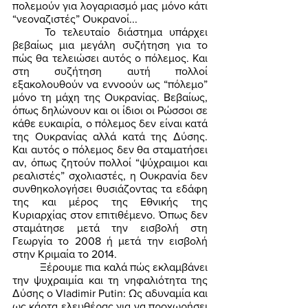
πολεμούν για λογαριασμό μας μόνο κάτι 
“νεοναζιστές” Ουκρανοί... 
	Το τελευταίο διάστημα υπάρχει 
βεβαίως μια μεγάλη συζήτηση για το 
πώς θα τελειώσει αυτός ο πόλεμος. Και 
στη συζήτηση αυτή πολλοί 
εξακολουθούν να εννοούν ως “πόλεμο” 
μόνο τη μάχη της Ουκρανίας. Βεβαίως, 
όπως δηλώνουν και οι ίδιοι οι Ρώσσοι σε 
κάθε ευκαιρία, ο πόλεμος δεν είναι κατά 
της Ουκρανίας αλλά κατά της Δύσης. 
Και αυτός ο πόλεμος δεν θα σταματήσει 
αν, όπως ζητούν πολλοί “ψύχραιμοι και 
ρεαλιστές” σχολιαστές, η Ουκρανία δεν 
συνθηκολογήσει θυσιάζοντας τα εδάφη 
της και μέρος της Εθνικής της 
Κυριαρχίας στον επιτιθέμενο. Όπως δεν 
σταμάτησε μετά την εισβολή στη 
Γεωργία το 2008 ή μετά την εισβολή 
στην Κριμαία το 2014. 
	Ξέρουμε πια καλά πώς εκλαμβάνει 
την ψυχραιμία και τη νηφαλιότητα της 
Δύσης ο Vladimir Putin: Ως αδυναμία και 
ως κάρτα ελευθέρας για να προχωρήσει 