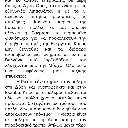
και πιο άμεσες επεμβάσεις σε μέρη 
όπως το Άγιον Όρος, τα παιχνίδια με τις 
εξαγωγές λιπασμάτων ή με το ν' 
αφήσουν επίτηδες μισοάδειες τις 
αποθήκες Φυσικού Αερίου της 
Ευρώπης, πολλές εκ των οποίων 
ελέγχει η Gazprom, το περασμένο 
φθινόπωρο για να προκαλέσουν την 
έκρηξη στις τιμές της Ενέργειας. Και ας 
μην ξεχνούμε και τα διάφορα 
αντιεμβολιαστικά κινήματα σε όλα τα 
Βαλκάνια από “ορθοδόξους” που 
ελέγχονται από την Μόσχα. Όλα αυτά 
είναι εκφάνσεις μιας μαζικής 
επιθέσεως.  
	Η Ρωσσία έχει κηρύξει τον πόλεμο 
στη Δύση και αναπόφευκτα και στην 
Ελλάδα. Κι αυτός ο πόλεμος διεξάγεται 
εδώ και πολλά χρόνια. Απλώς μέχρι 
πρόσφατα διεξαγόταν με τρόπους που 
πολλοί δεν μπορούσαν ή δεν ήθελαν να 
αποκαλέσουν “πόλεμο”. Η Ρωσσία είναι 
σε πόλεμο με τη Δύση και με τον 
παραδοσιακό τρόπο. Απλώς μέχρι τώρα 