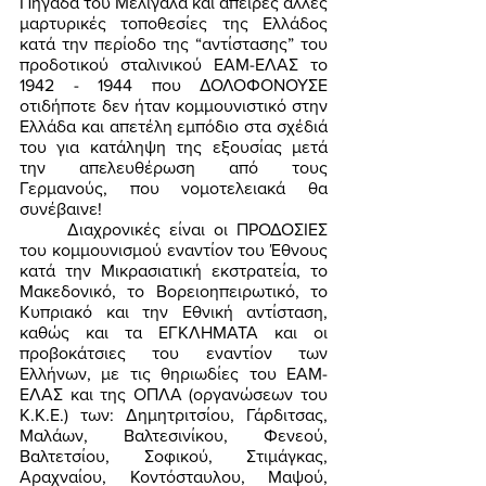
Πηγάδα του Μελιγαλά και άπειρες άλλες 
μαρτυρικές τοποθεσίες της Ελλάδος 
κατά την περίοδο της “αντίστασης” του 
προδοτικού σταλινικού ΕΑΜ-ΕΛΑΣ το 
1942 - 1944 που ΔΟΛΟΦΟΝΟΥΣΕ 
οτιδήποτε δεν ήταν κομμουνιστικό στην 
Ελλάδα και απετέλη εμπόδιο στα σχέδιά 
του για κατάληψη της εξουσίας μετά 
την απελευθέρωση από τους 
Γερμανούς, που νομοτελειακά θα 
συνέβαινε! 
	Διαχρονικές είναι οι ΠΡΟΔΟΣΙΕΣ 
του κομμουνισμού εναντίον του Έθνους 
κατά την Μικρασιατική εκστρατεία, το 
Μακεδονικό, το Βορειοηπειρωτικό, το 
Κυπριακό και την Εθνική αντίσταση, 
καθώς και τα ΕΓΚΛΗΜΑΤΑ και οι 
προβοκάτσιες του εναντίον των 
Ελλήνων, με τις θηριωδίες του ΕΑΜ-
ΕΛΑΣ και της ΟΠΛΑ (οργανώσεων του 
Κ.Κ.Ε.) των: Δημητριτσίου, Γάρδιτσας, 
Μαλάων, Βαλτεσινίκου, Φενεού, 
Βαλτετσίου, Σοφικού, Στιμάγκας, 
Αραχναίου, Κοντόσταυλου, Μαψού, 