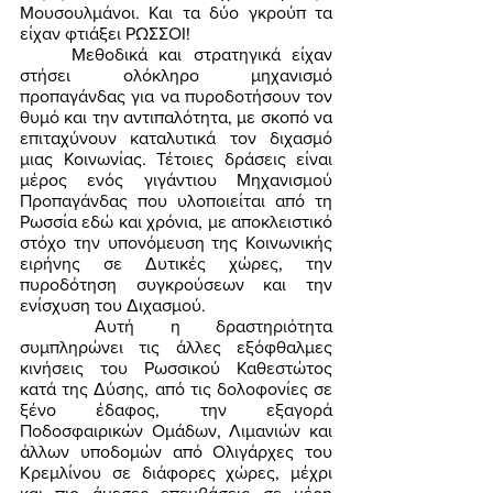
Μουσουλμάνοι. Και τα δύο γκρούπ τα 
είχαν φτιάξει ΡΩΣΣΟΙ! 
	Μεθοδικά και στρατηγικά είχαν 
στήσει ολόκληρο μηχανισμό 
προπαγάνδας για να πυροδοτήσουν τον 
θυμό και την αντιπαλότητα, με σκοπό να 
επιταχύνουν καταλυτικά τον διχασμό 
μιας Κοινωνίας. Τέτοιες δράσεις είναι 
μέρος ενός γιγάντιου Μηχανισμού 
Προπαγάνδας που υλοποιείται από τη 
Ρωσσία εδώ και χρόνια, με αποκλειστικό 
στόχο την υπονόμευση της Κοινωνικής 
ειρήνης σε Δυτικές χώρες, την 
πυροδότηση συγκρούσεων και την 
ενίσχυση του Διχασμού. 
	Αυτή η δραστηριότητα 
συμπληρώνει τις άλλες εξόφθαλμες 
κινήσεις του Ρωσσικού Καθεστώτος 
κατά της Δύσης, από τις δολοφονίες σε 
ξένο έδαφος, την εξαγορά 
Ποδοσφαιρικών Ομάδων, Λιμανιών και 
άλλων υποδομών από Ολιγάρχες του 
Κρεμλίνου σε διάφορες χώρες, μέχρι 