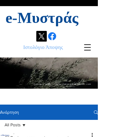
e-Μυστράς
Ιστολόγιο Άποψης
Contact info:
ikonandassociates@gmail.com
Ανάρτηση
All Posts
.