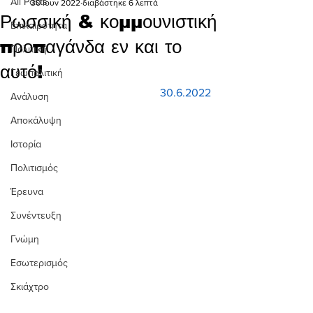
All Posts
30 Ιουν 2022
διαβάστηκε 6 λεπτά
Ρωσσική & κομμουνιστική
Επικαιρότητα
προπαγάνδα εν και το
Πολιτική
αυτό!
Γεωπολιτική
30.6.2022
Ανάλυση
Αποκάλυψη
Ιστορία
Πολιτισμός
Έρευνα
Συνέντευξη
Γνώμη
Εσωτερισμός
Σκιάχτρο