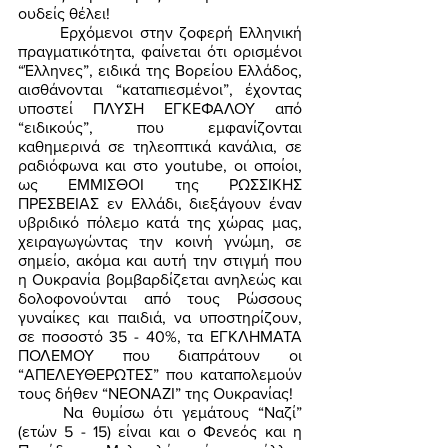
ουδείς θέλει! 
	Ερχόμενοι στην ζοφερή Ελληνική 
πραγματικότητα, φαίνεται ότι ορισμένοι 
“Έλληνες”, ειδικά της Βορείου Ελλάδος, 
αισθάνονται “καταπιεσμένοι”, έχοντας 
υποστεί ΠΛΥΣΗ ΕΓΚΕΦΑΛΟΥ από 
“ειδικούς”, που εμφανίζονται 
καθημερινά σε τηλεοπτικά κανάλια, σε 
ραδιόφωνα και στο youtube, οι οποίοι, 
ως ΕΜΜΙΣΘΟΙ της ΡΩΣΣΙΚΗΣ 
ΠΡΕΣΒΕΙΑΣ εν Ελλάδι, διεξάγουν έναν 
υβριδικό πόλεμο κατά της χώρας μας, 
χειραγωγώντας την κοινή γνώμη, σε 
σημείο, ακόμα και αυτή την στιγμή που 
η Ουκρανία βομβαρδίζεται ανηλεώς και 
δολοφονούνται από τους Ρώσσους 
γυναίκες και παιδιά, να υποστηρίζουν, 
σε ποσοστό 35 - 40%, τα ΕΓΚΛΗΜΑΤΑ 
ΠΟΛΕΜΟΥ που διαπράτουν οι 
“ΑΠΕΛΕΥΘΕΡΩΤΕΣ” που καταπολεμούν 
τους δήθεν “ΝΕΟΝΑΖΙ” της Ουκρανίας! 
	Να θυμίσω ότι γεμάτους “Ναζί” 
(ετών 5 - 15) είναι και ο Φενεός και η 