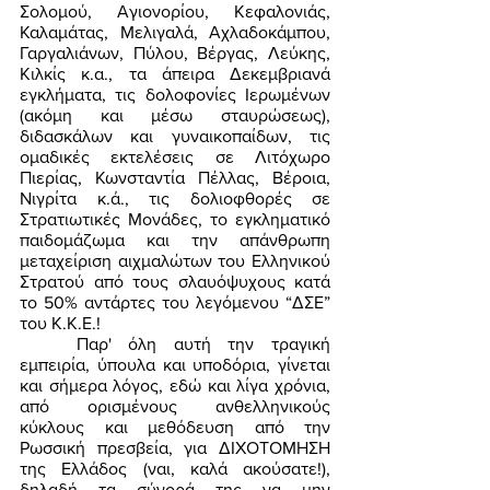
Σολομού, Αγιονορίου, Κεφαλονιάς, 
Καλαμάτας, Μελιγαλά, Αχλαδοκάμπου, 
Γαργαλιάνων, Πύλου, Βέργας, Λεύκης, 
Κιλκίς κ.α., τα άπειρα Δεκεμβριανά 
εγκλήματα, τις δολοφονίες Ιερωμένων 
(ακόμη και μέσω σταυρώσεως), 
διδασκάλων και γυναικοπαίδων, τις 
ομαδικές εκτελέσεις σε Λιτόχωρο 
Πιερίας, Κωνσταντία Πέλλας, Βέροια, 
Νιγρίτα κ.ά., τις δολιοφθορές σε 
Στρατιωτικές Μονάδες, το εγκληματικό 
παιδομάζωμα και την απάνθρωπη 
μεταχείριση αιχμαλώτων του Ελληνικού 
Στρατού από τους σλαυόψυχους κατά 
το 50% αντάρτες του λεγόμενου “ΔΣΕ” 
του Κ.Κ.Ε.! 
	Παρ' όλη αυτή την τραγική 
εμπειρία, ύπουλα και υποδόρια, γίνεται 
και σήμερα λόγος, εδώ και λίγα χρόνια, 
από ορισμένους ανθελληνικούς 
κύκλους και μεθόδευση από την 
Ρωσσική πρεσβεία, για ΔΙΧΟΤΟΜΗΣΗ 
της Ελλάδος (ναι, καλά ακούσατε!), 
δηλαδή τα σύνορά της να μην 