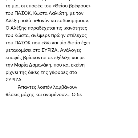
τη μια, οι επαφές του «Θείου βρέφους» 
του ΠΑΣΟΚ, Κώστα Λαλιώτη, με τον 
Αλέξη πολύ πιθανόν να ευδοκιμήσουν. 
Ο Αλέξης παραδέχεται τις ικανότητες 
του Κώστα, ανέφερε πρώην στέλεχος 
του ΠΑΣΟΚ που εδώ και μία διετία έχει 
μετακομίσει στο ΣΥΡΙΖΑ. Ανάλογες 
επαφές βρίσκονται σε εξέλιξη και με 
την Μαρία Δαμανάκη, που και εκείνη 
ρίχνει της δικές της γέφυρες στο 
ΣΥΡΙΖΑ. 
	Άπαντες λοιπόν λαμβάνουν 
θέσεις μάχης και αναμένουν... Ο δε 
δύσμοιρος λαός μας συνεχίζει να 
υποφέρει και να εξοντώνεται!... Ας 
ελπίσουμε ότι το Άγιο Φως των ημερών 
θα φωτίσει τα μυαλά και τις καρδιές 
όλων μας! 