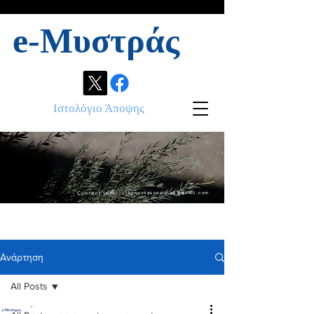
e-Μυστράς
Ιστολόγιο Άποψης
Contact info:
ikonandassociates@gmail.com
Ανάρτηση
All Posts
.