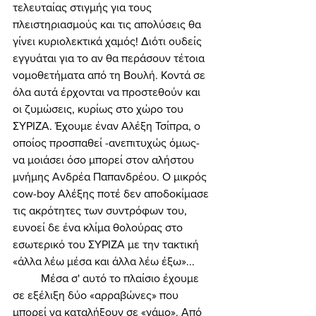
τελευταίας στιγμής για τους 
πλειστηριασμούς και τις απολύσεις θα 
γίνει κυριολεκτικά χαμός! Διότι ουδείς 
εγγυάται για το αν θα περάσουν τέτοια 
νομοθετήματα από τη Βουλή. Κοντά σε 
όλα αυτά έρχονται να προστεθούν και 
οι ζυμώσεις, κυρίως στο χώρο του 
ΣΥΡΙΖΑ. Έχουμε έναν Αλέξη Τσίπρα, ο 
οποίος προσπαθεί -ανεπιτυχώς όμως- 
να μοιάσει όσο μπορεί στον αλήστου 
μνήμης Ανδρέα Παπανδρέου. Ο μικρός 
cow-boy Αλέξης ποτέ δεν αποδοκίμασε 
τις ακρότητες των συντρόφων του, 
ευνοεί δε ένα κλίμα θολούρας στο 
εσωτερικό του ΣΥΡΙΖΑ με την τακτική 
«άλλα λέω μέσα και άλλα λέω έξω»... 
	Μέσα σ' αυτό το πλαίσιο έχουμε 
σε εξέλιξη δύο «αρραβώνες» που 
μπορεί να καταλήξουν σε «γάμο». Από 