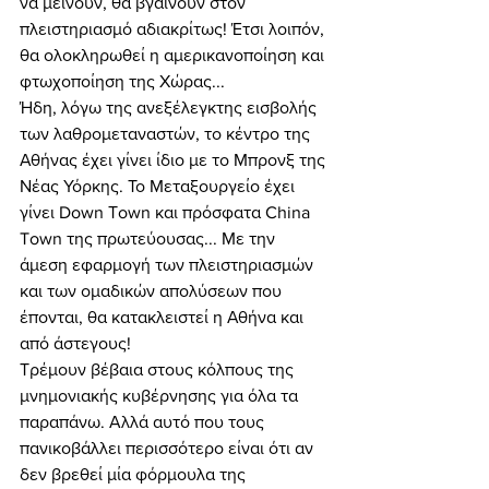
να μείνουν, θα βγαίνουν στον 
πλειστηριασμό αδιακρίτως! Έτσι λοιπόν, 
θα ολοκληρωθεί η αμερικανοποίηση και 
φτωχοποίηση της Χώρας... 
Ήδη, λόγω της ανεξέλεγκτης εισβολής 
των λαθρομεταναστών, το κέντρο της 
Αθήνας έχει γίνει ίδιο με το Μπρονξ της 
Νέας Υόρκης. Το Μεταξουργείο έχει 
γίνει Down Τown και πρόσφατα China 
Town της πρωτεύουσας... Με την 
άμεση εφαρμογή των πλειστηριασμών 
και των ομαδικών απολύσεων που 
έπονται, θα κατακλειστεί η Αθήνα και 
από άστεγους! 
Τρέμουν βέβαια στους κόλπους της 
μνημονιακής κυβέρνησης για όλα τα 
παραπάνω. Αλλά αυτό που τους 
πανικοβάλλει περισσότερο είναι ότι αν 
δεν βρεθεί μία φόρμουλα της 