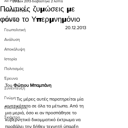
All Posts
20 Δεκ 2013
διαβάστηκε 2 λεπτά
Πολιτικές ζυμώσεις με
Επικαιρότητα
φόντο το Υπερμνημόνιο
Πολιτική
20.12.2013
Γεωπολιτική
Ανάλυση
Αποκάλυψη
Ιστορία
Πολιτισμός
Έρευνα
Του 
Φώτιου Μπαμπάνη 
Συνέντευξη
Γνώμη
	Τις μέρες αυτές παρατηρείται μία 
κινητικότητα σε όλα τα μέτωπα. Από τη 
Εσωτερισμός
μια μεριά, όσο κι αν προσπάθησε το 
Σκιάχτρο
κυβερνητικό δικομματικό έκτρωμα να 
προβάλει την δήθεν τεχνητή ύπαρξη 