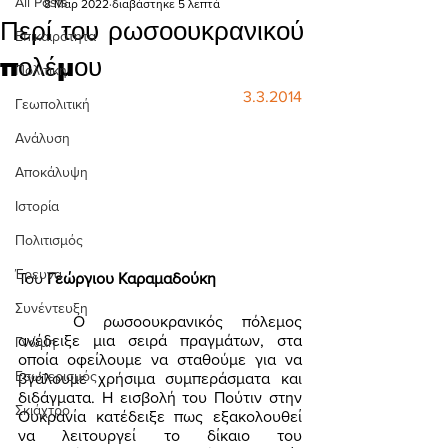
All Posts
8 Μαρ 2022
διαβάστηκε 5 λεπτά
Περί του ρωσοουκρανικού
Επικαιρότητα
πολέμου
Πολιτική
3.3.2014
Γεωπολιτική
Ανάλυση
Αποκάλυψη
Ιστορία
Πολιτισμός
Έρευνα
Του 
Γεώργιου Καραμαδούκη 
Συνέντευξη
	Ο ρωσοουκρανικός πόλεμος 
ανέδειξε μια σειρά πραγμάτων, στα 
Γνώμη
οποία οφείλουμε να σταθούμε για να 
Εσωτερισμός
βγάλουμε χρήσιμα συμπεράσματα και 
διδάγματα. Η εισβολή του Πούτιν στην 
Σκιάχτρο
Ουκρανία κατέδειξε πως εξακολουθεί 
να λειτουργεί το δίκαιο του 