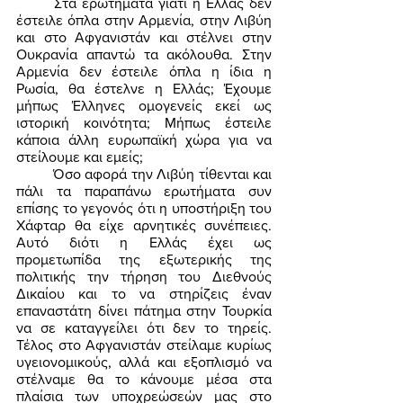
	Στα ερωτήματα γιατί η Ελλάς δεν 
έστειλε όπλα στην Αρμενία, στην Λιβύη 
και στο Αφγανιστάν και στέλνει στην 
Ουκρανία απαντώ τα ακόλουθα. Στην 
Αρμενία δεν έστειλε όπλα η ίδια η 
Ρωσία, θα έστελνε η Ελλάς; Έχουμε 
μήπως Έλληνες ομογενείς εκεί ως 
ιστορική κοινότητα; Μήπως έστειλε 
κάποια άλλη ευρωπαϊκή χώρα για να 
στείλουμε και εμείς; 
	Όσο αφορά την Λιβύη τίθενται και 
πάλι τα παραπάνω ερωτήματα συν 
επίσης το γεγονός ότι η υποστήριξη του 
Χάφταρ θα είχε αρνητικές συνέπειες. 
Αυτό διότι η Ελλάς έχει ως 
προμετωπίδα της εξωτερικής της 
πολιτικής την τήρηση του Διεθνούς 
Δικαίου και το να στηρίζεις έναν 
επαναστάτη δίνει πάτημα στην Τουρκία 
να σε καταγγείλει ότι δεν το τηρείς. 
Τέλος στο Αφγανιστάν στείλαμε κυρίως 
υγειονομικούς, αλλά και εξοπλισμό να 
στέλναμε θα το κάνουμε μέσα στα 
πλαίσια των υποχρεώσεών μας στο 