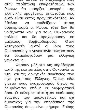
στην περίπτωση επικρατήσεως των 
Ρώσων θα υπάρξει πογκρόμ της 
ελληνικής ομογένειας απαντούμε πως 
αυτό είναι εκτός πραγματικότητος. Αν 
ήθελαν να επιδείξουν τέτοια 
συμπεριφορά οι Ρώσοι, τότε δεν θα 
νοιάζονταν καν για τους Ουκρανούς 
πολίτες και θα προχωρούσαν σε 
μαζικούς βομβαρδισμούς. Όταν 
κατηγορούν αυτοί οι ίδιοι τους 
Ουκρανούς για γενοκτονία πως κατόπιν 
θα δικαιολογούσαν μια ελληνική 
γενοκτονία; 
	Φέρουν μάλιστα ως παράδειγμα 
αυτό της εκστρατείας στην Ουκρανία το 
1919 και τις αρνητικές συνέπειες που 
είχε για τους Έλληνες. Όμως εδώ 
γίνεται ένας αναχρονισμός δίχως να 
λαμβάνονται υπόψη οι διαφορετικοί 
όροι. Ο πόλεμος τότε ήταν επιθετικός 
εναντίον των μπολσεβίκων και όχι 
αμυντικός για την υπεράσπιση της 
Ουκρανίας όπως είναι σήμερα. Επίσης 