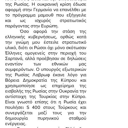
της Ρωσίας. Η ουκρανική κρίση έδωσε 
αφορμή στην Γερμανία να επανέλθει με 
το πρόγραμμα μαμουθ που εξήγγειλε 
και ως ισχυρός στρατιωτικός 
παράγοντας στην Ευρώπη. 
	Όσο αφορά την στάση της 
ελληνικής κυβερνήσεως, ορθώς κατά 
την γνώμη μου έστειλε στρατιωτικό 
υλικό, διότι οι Ρώσοι όχι μόνο σκότωσαν 
Έλληνες ομογενείς στην περιοχή του 
Σαρτανά, αλλά προέβησαν σε δηλώσεις 
εναντίον των εθνικών μας 
συμφερόντων. Ο υπουργός εξωτερικών 
της Ρωσίας Λαβρωφ έκανε λόγο για 
Βόρεια Δημοκρατία της Κύπρου και 
χρησιμοποίησε ως επιχείρημα της 
εισβολής της Ρωσίας στην Ουκρανία την 
αντίστοιχη της Τουρκίας στην Κύπρο. 
Είναι γνωστό επίσης ότι η Ρωσία έχει 
πουλήσει S 400 στους Τούρκους και 
συνεργάζεται μαζί τους για την 
δημιουργία πυρηνικού σταθμού 
ενέργειας. 