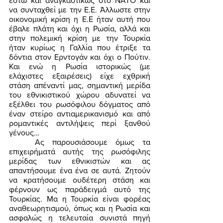
έστω και αναγκαστικώς στο ΝΑΤΟ και 
να συνταχθεί με την Ε.Ε. Άλλωστε στην 
οικονομική κρίση η Ε.Ε ήταν αυτή που 
έβαλε πλάτη και όχι η Ρωσία, αλλά και 
στην πολεμική κρίση με την Τουρκία 
ήταν κυρίως η Γαλλία που έτριξε τα 
δόντια στον Ερντογάν και όχι ο Πούτιν. 
Και ενώ η Ρωσία ιστορικώς (με 
ελάχιστες εξαιρέσεις) είχε εχθρική 
στάση απέναντί μας, σημαντική μερίδα 
του εθνικιστικού χώρου αδυνατεί να 
εξέλθει του ρωσόφιλου δόγματος από 
έναν στείρο αντιαμερικανισμό και από 
ρομαντικές αντιλήψεις περί ξανθού 
γένους… 
	Ας παρουσιάσουμε όμως τα 
επιχειρήματά αυτής της ρωσόφιλης 
μερίδας των εθνικιστών και ας 
απαντήσουμε ένα ένα σε αυτά. Ζητούν 
να κρατήσουμε ουδέτερη στάση και 
φέρνουν ως παράδειγμά αυτό της 
Τουρκίας. Μα η Τουρκία είναι φορέας 
αναθεωρητισμού, όπως και η Ρωσία και 
ασφαλώς η τελευταία συνιστά πηγή 