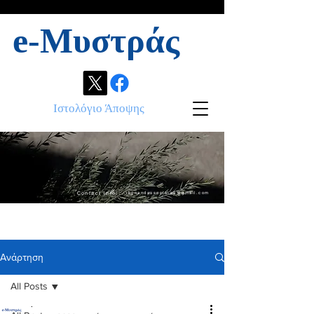
e-Μυστράς
Ιστολόγιο Άποψης
Contact info:
ikonandassociates@gmail.com
Ανάρτηση
All Posts
.