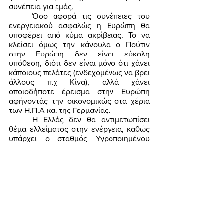
συνέπεια για εμάς. 
	Όσο αφορά τις συνέπειες του 
ενεργειακού ασφαλώς η Ευρώπη θα 
υποφέρει από κύμα ακρίβειας. Το να 
κλείσει όμως την κάνουλα ο Πούτιν 
στην Ευρώπη δεν είναι εύκολη 
υπόθεση, διότι δεν είναι μόνο ότι χάνει 
κάποιους πελάτες (ενδεχομένως να βρει 
άλλους π.χ Κίνα), αλλά χάνει 
οποιοδήποτε έρεισμα στην Ευρώπη 
αφήνοντάς την οικονομικώς στα χέρια 
των Η.Π.Α και της Γερμανίας. 
	Η Ελλάς δεν θα αντιμετωπίσει 
θέμα ελλείματος στην ενέργεια, καθώς 
υπάρχει ο σταθμός Υγροποιημένου 
αερίου στην Ρεβιθούσα και πλήθος 
ελληνικών πλοίων γκαζάδικων που 
μπορούν να κάνουν τις μεταφορές. 
Επίσης σύμφωνα με την ανακοίνωση 
του Μητσοτάκη θα κατασκευαστεί και 
άλλος σταθμός στην Αλεξανδρούπολη. 
	Ως προς το επιχείρημα ότι θα 
πληγεί ο τουρισμός μας απαντάμε πως ο 