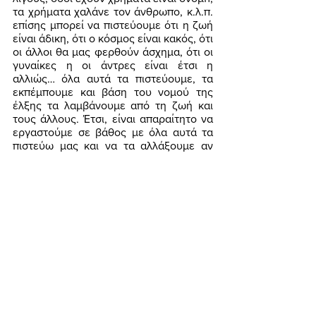
τα χρήματα χαλάνε τον άνθρωπο, κ.λ.π. 
επίσης μπορεί να πιστεύουμε ότι η ζωή 
είναι άδικη, ότι ο κόσμος είναι κακός, ότι 
οι άλλοι θα μας φερθούν άσχημα, ότι οι 
γυναίκες η οι άντρες είναι έτσι η 
αλλιώς… όλα αυτά τα πιστεύουμε, τα 
εκπέμπουμε και βάση του νομού της 
έλξης τα λαμβάνουμε από τη ζωή και 
τους άλλους. Έτσι, είναι απαραίτητο να 
εργαστούμε σε βάθος με όλα αυτά τα 
πιστεύω μας και να τα αλλάξουμε αν 
θέλουμε να έχουμε διαφορετικά 
αποτελέσματα σε όλους τους τομείς της 
ζωής μας, είτε πρόκειται για σχέσεις, 
είτε για την οικονομική μας κατάσταση, 
είτε για την υγεία μας και οποιονδήποτε 
άλλον τομέα της ζωής μας. Αυτή η 
εργασία χρειάζεται υπομονή, επιμονή 
και πρέπει να την κάνουμε μαζί με έναν 
ειδικό που έχει και τη γνώση και την 
εμπειρία να μας βοηθήσει ουσιαστικά, 
μόνιμα και αποτελεσματικά, έτσι ώστε  
να αλλάξουν ριζικά, θετικά και 