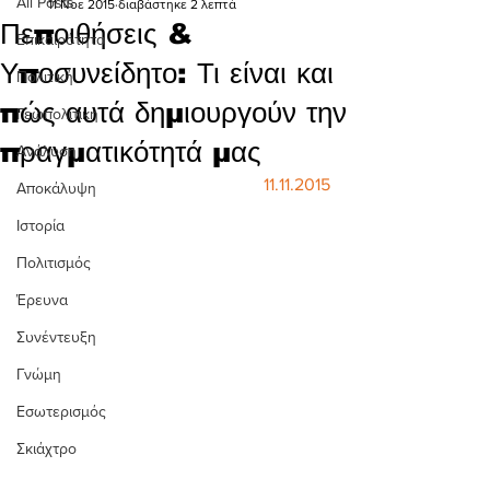
All Posts
11 Νοε 2015
διαβάστηκε 2 λεπτά
Πεποιθήσεις &
Επικαιρότητα
Υποσυνείδητο: Τι είναι και
Πολιτική
πώς αυτά δημιουργούν την
Γεωπολιτική
πραγματικότητά μας
Ανάλυση
11.11.2015
Αποκάλυψη
Ιστορία
Πολιτισμός
Έρευνα
Συνέντευξη
Γνώμη
Εσωτερισμός
Σκιάχτρο