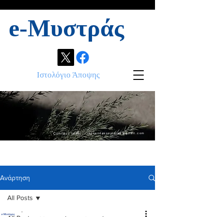
e-Μυστράς
Ιστολόγιο Άποψης
Contact info:
ikonandassociates@gmail.com
Ανάρτηση
All Posts
.