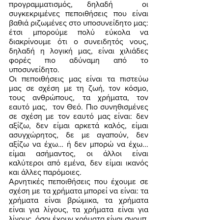
προγραμματισμός, δηλαδή  οι 
συγκεκριμένες πεποιθήσεις που είναι 
βαθιά ριζωμένες στο υποσυνείδητο μας: 
έτσι μπορούμε πολύ εύκολα να 
διακρίνουμε ότι ο συνειδητός νους, 
δηλαδή η λογική μας, είναι χιλιάδες 
φορές πιο αδύναμη από το 
υποσυνείδητο. 
Οι πεποιθήσεις μας είναι τα πιστεύω 
μας σε σχέση με τη ζωή, τον κόσμο, 
τους ανθρώπους, τα χρήματα, τον 
εαυτό μας,  τον Θεό. Πιο συνηθισμένες 
σε σχέση με τον εαυτό μας είναι: δεν 
αξίζω, δεν είμαι αρκετά καλός, είμαι 
ασυγχώρητος, δε με αγαπούν, δεν 
αξίζω να έχω… ή δεν μπορώ να έχω... 
είμαι ασήμαντος, οι άλλοι είναι 
καλύτεροι από εμένα, δεν είμαι ικανός 
και άλλες παρόμοιες. 
Αρνητικές πεποιθήσεις που έχουμε σε 
σχέση με τα χρήματα μπορεί να είναι: τα 
χρήματα είναι βρώμικα, τα χρήματα 
είναι για λίγους, τα χρήματα είναι για 
λίγους, όσοι έχουν χρήματα είναι σνομπ, 