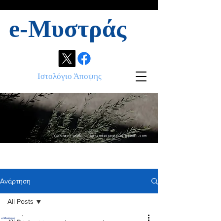
e-Μυστράς
Ιστολόγιο Άποψης
Contact info:
ikonandassociates@gmail.com
Ανάρτηση
All Posts
.