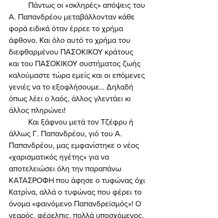
	Πάντως οι «σκληρές» απόψεις του 
Α. Παπανδρέου μεταβάλλονταν κάθε 
φορά ειδικά όταν έρρεε το χρήμα 
άφθονο. Και όλο αυτό το χρήμα του 
διεφθαρμένου ΠΑΣΟΚΙΚΟΥ κράτους 
και του ΠΑΣΟΚΙΚΟΥ συστήματος ζωής 
καλούμαστε τώρα εμείς και οι επόμενες 
γενιές να το εξοφλήσουμε… Δηλαδή 
όπως λέει ο λαός, άλλος γλεντάει κι 
άλλος πληρώνει! 
	Και ξάφνου μετά τον Τζέφρυ ή 
άλλως Γ. Παπανδρέου, γιό του Α. 
Παπανδρέου, μας εμφανίστηκε ο νέος 
«χαρισματικός ηγέτης» για να 
αποτελειώσει όλη την παραπάνω 
ΚΑΤΑΣΡΟΦΗ που άφησε ο τυφώνας όχι 
Κατρίνα, αλλά ο τυφώνας που φέρει το 
όνομα «φαινόμενο Παπανδρεϊσμός»! Ο 
νεαρός, φέρελπις, πολλά υποσχόμενος, 