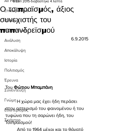
All Posts
6 Σεπ 2015
διαβάστηκε 4 λεπτά
Ο τσιπραϊσμός, άξιος
Επικαιρότητα
συνεχιστής του
Πολιτική
παπανδρεϊσμού
Γεωπολιτική
6.9.2015
Ανάλυση
Αποκάλυψη
Ιστορία
Πολιτισμός
Έρευνα
Του 
Φώτιου Μπαμπάνη 
Συνέντευξη
Γνώμη
	Η χώρα μας έχει ήδη περάσει 
στον αστερισμό του φαινομένου ή του 
Εσωτερισμός
τυφώνα που τη σαρώνει ήδη, του 
Σκιάχτρο
Τσιπραϊσμού! 
	Από το 1964 μέχρι και το θάνατό 