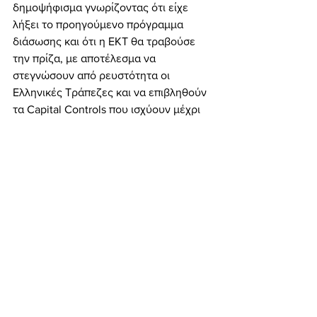
δημοψήφισμα γνωρίζοντας ότι είχε 
λήξει το προηγούμενο πρόγραμμα 
διάσωσης και ότι η ΕΚΤ θα τραβούσε 
την πρίζα, με αποτέλεσμα να 
στεγνώσουν από ρευστότητα οι 
Ελληνικές Τράπεζες και να επιβληθούν 
τα Capital Controls που ισχύουν μέχρι 
και σήμερα… Μετέτρεψε τη χώρα εν μία 
νυκτί σε Σομαλία και Σουδάν, με 
αποτέλεσμα σύσσωμος ο Λαός να του 
ζητά να φέρει ένα οποιοδήποτε 
πρόγραμμα, αρκεί να φέρει απλώς ένα 
πρόγραμμα. 
	Ο προβατόμορφος λύκος Α. 
Τσίπρας επιζητεί τώρα με τις εκλογές 
της 20/09 να ξεφορτωθεί τις 
συνιστώσες του ΣΥΡΙΖΑ και να 
εμφανιστεί στο Λαό ως το καημένο το 
παλλικάρι που πάλεψε με τα «θηρία» 