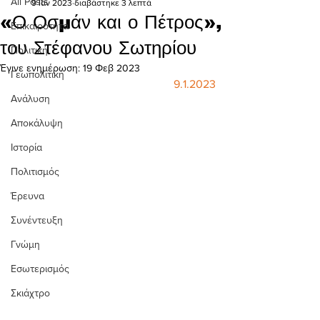
All Posts
9 Ιαν 2023
διαβάστηκε 3 λεπτά
«Ο Οσμάν και ο Πέτρος»,
Επικαιρότητα
του Στέφανου Σωτηρίου
Πολιτική
Έγινε ενημέρωση:
19 Φεβ 2023
Γεωπολιτική
9.1.2023
Ανάλυση
Αποκάλυψη
Ιστορία
Πολιτισμός
Έρευνα
Συνέντευξη
Γνώμη
Εσωτερισμός
Σκιάχτρο