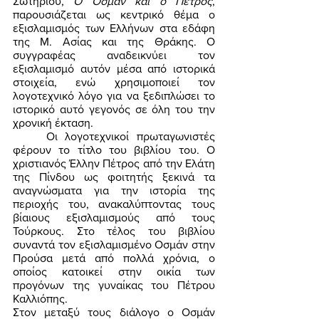
Σωτηρίου, 
Ο Οσμάν και ο Πέτρος
, 
παρουσιάζεται ως κεντρικό θέμα ο 
εξισλαμισμός των Ελλήνων στα εδάφη 
της Μ. Ασίας και της Θράκης. Ο 
συγγραφέας αναδεικνύει τον 
εξισλαμισμό αυτόν μέσα από ιστορικά 
στοιχεία, ενώ χρησιμοποιεί τον 
λογοτεχνικό λόγο για να ξεδιπλώσει το 
ιστορικό αυτό γεγονός σε όλη του την 
χρονική έκταση. 
	Οι λογοτεχνικοί πρωταγωνιστές 
φέρουν το τίτλο του βιβλίου του. Ο 
χριστιανός Έλλην Πέτρος από την Ελάτη 
της Πίνδου ως φοιτητής ξεκινά τα 
αναγνώσματα για την ιστορία της 
περιοχής του, ανακαλύπτοντας τους 
βίαιους εξισλαμισμούς από τους 
Τούρκους. Στο τέλος του βιβλίου 
συναντά τον εξισλαμισμένο Οσμάν στην 
Προύσα μετά από πολλά χρόνια, ο 
οποίος κατοικεί στην οικία των 
προγόνων της γυναίκας του Πέτρου 
Καλλιόπης. 
Στον μεταξύ τους διάλογο ο Οσμάν 