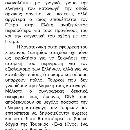
ανακαλύπτει με τραγικό τρόπο την 
ελληνική του καταγωγή, την οποία 
αρχικώς αρνείται να πιστέψει, αλλά 
αργότερα ο ίδιος επισκέπτεται τον 
Πέτρο στην Ελάτη αναζητώντας 
περισσότερα για τους προγόνους του 
και την συγγενική του σχέση με τον 
Πέτρο. 
	Η λογοτεχνική αυτή εφεύρεση του 
Στέφανου Σωτηρίου στοχεύει όχι μόνο 
ως εφαλτήριο για να ξεκινήσει την 
ιστορική του περιγραφή για τον 
εξισλαμισμό των Ελλήνων, αλλά για να 
καταδείξει επίσης ότι ακόμα και σήμερα 
υπάρχουν πολλοί Τούρκοι που δεν 
γνωρίζουν την ελληνική τους καταγωγή. 
Μάλιστα ο συγγραφέας δεικτικά 
αναφέρει πως έρευνες DNA που 
αποδεικνύουν σε μεγάλο ποσοστό την 
ελληνική καταγωγή των Τούρκων δεν 
επιτρέπεται να δημοσιεύονται ευρέως 
και αυτό διότι θα κατέρρεε το βασικό 
δόγμα της Τουρκίας: «Ένα έθνος, ένα 
κράτος, μια θρησκεία». 