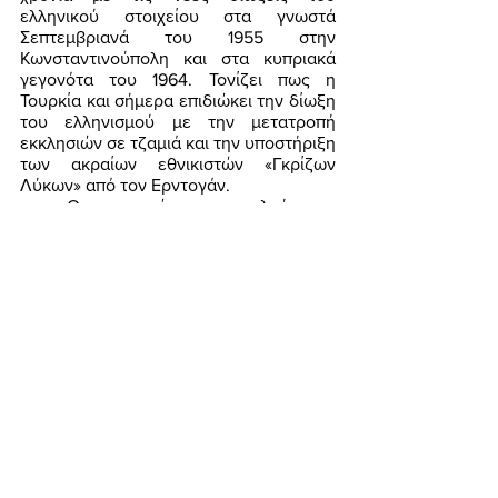
ελληνικού στοιχείου στα γνωστά 
Σεπτεμβριανά του 1955 στην 
Κωνσταντινούπολη και στα κυπριακά 
γεγονότα του 1964. Τονίζει πως η 
Τουρκία και σήμερα επιδιώκει την δίωξη 
του ελληνισμού με την μετατροπή 
εκκλησιών σε τζαμιά και την υποστήριξη 
των ακραίων εθνικιστών «Γκρίζων 
Λύκων» από τον Ερντογάν. 
	Ο συγγραφέας ως ασχολούμενος 
και με την δημογραφία των χωρών της 
Χερσονήσου του Αίμου υποστηρίζει 
πως η Τουρκία έχει εντός της πολλές 
εθνότητες, σημαντικότερη των οποίων 
πληθυσμιακά είναι η κουρδική και 
παρουσιάζει το ποσοστό των 
πραγματικών Τούρκων στο 74%. Αυτό 
σημαίνει ότι εντός της Τουρκίας 
εξακολουθούν να υπάρχουν 
εκατομμύρια Ελλήνων που πιθανότατα 
δεν γνωρίζουν την ελληνική τους 
καταγωγή. 
	Το σύγγραμμα αυτό είναι 