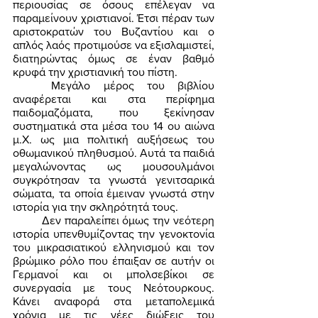
περιουσίας σε όσους επέλεγαν να 
παραμείνουν χριστιανοί. Έτσι πέραν των 
αριστοκρατών του Βυζαντίου και ο 
απλός λαός προτιμούσε να εξισλαμιστεί, 
διατηρώντας όμως σε έναν βαθμό 
κρυφά την χριστιανική του πίστη. 
	Μεγάλο μέρος του βιβλίου 
αναφέρεται και στα περίφημα 
παιδομαζόματα, που ξεκίνησαν 
συστηματικά στα μέσα του 14 ου αιώνα 
μ.Χ. ως μια πολιτική αυξήσεως του 
οθωμανικού πληθυσμού. Αυτά τα παιδιά 
μεγαλώνοντας ως μουσουλμάνοι 
συγκρότησαν τα γνωστά γενιτσαρικά 
σώματα, τα οποία έμειναν γνωστά στην 
ιστορία για την σκληρότητά τους. 
	Δεν παραλείπει όμως την νεότερη 
ιστορία υπενθυμίζοντας την γενοκτονία 
του μικρασιατικού ελληνισμού και τον 
βρώμικο ρόλο που έπαιξαν σε αυτήν οι 
Γερμανοί και οι μπολσεβίκοι σε 
συνεργασία με τους Νεότουρκους. 
Κάνει αναφορά στα μεταπολεμικά 
χρόνια με τις νέες διώξεις του 