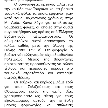
	Ο συγγραφέας αρχικώς μιλάει για 
την κοιτίδα των Τούρκων και τα βασικά 
τουρκικά φύλα, τα οποία εμφανίστηκαν 
κατά τους Βυζαντινούς χρόνους στην 
Μ. Ασία. Κάνει λόγο για απολίτιστες 
νομαδικές φυλές, οι οποίες στην ουσία 
συγκροτήθηκαν ως κράτος από Έλληνες 
βυζαντινούς αξιωματούχους. Οι 
αξιωματούχοι αυτοί ασπάστηκαν το 
ισλάμ, καθώς μετά την άλωση της 
Πόλης από την Δ΄ Σταυροφορία ο 
βυζαντινός ελληνισμός είχε εξασθενίσει 
πολεμικώς. Μέρος της βυζαντινής 
αριστοκρατίας προσπαθώντας να σώσει 
τίτλους και περιουσίες πέρασε στο 
τουρκικό στρατόπεδο και κατέλαβε 
υψηλές θέσεις. 
	Οι Τούρκοι και κυρίως μιλάμε εδώ 
για τους Σελτζούκους και τους 
Οθωμανούς εκτός της ωμής βίας 
χρησιμοποίησαν ως πίεση για τους 
εξισλαμισμούς αυτούς την επιβολή 
βαριάς φορολογίας και απώλειας 