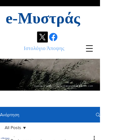
e-Μυστράς
Ιστολόγιο Άποψης
Contact info:
ikonandassociates@gmail.com
Ανάρτηση
All Posts
.