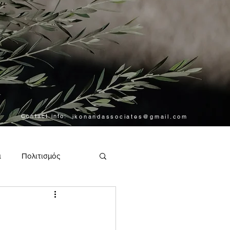
Contact info:
ikonandassociates@gmail.com
α
Πολιτισμός