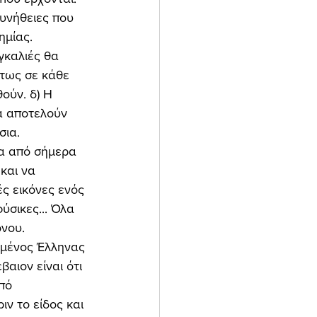
υνήθειες που 
μίας. 
γκαλιές θα 
ντως σε κάθε 
ούν. δ) Η 
α αποτελούν 
ια. 
και να 
ς εικόνες ενός 
ύσικες... Όλα 
νου. 
αιον είναι ότι 
πό 
ν το είδος και 