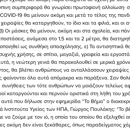
ώπινη συμπεριφορά θα γνωρίσει πρωτοφανή αλλοίωση· σ
OVID-19 θα μείνουν ακόμη και μετά το τέλος της πανδη
χειραψίες θα καταργηθούν, το ίδιο και τα φιλιά, και οι α
 β) Οι μάσκες θα μείνουν, ακόμη και στα σχολεία, και πά
αποστάσεις, ανάμεσα στο 1,5 και τα 2 μέτρα, θα διατηρηθ
οποιηθεί ως συνθήκη απασχόλησης. ε) Τα αντισηπτικά θ
υχνής χρήσης, σε σπίτια, μαγαζιά, γραφεία και εργοστάσ
ντος, θα βλέπει ανθρώπους να ανταλλάσσουν χειραψίες 
της φαίνονται όλα αυτά απόμακρα και παράξενα. Σαν θολέ
ις συνήθειες των τότε ανθρώπων να μοιάζουν τελείως αφ
οί καταργούνται και περνούν οριστικά στη λήθη του χρό
ά Ινστιτούτα Υγείας των ΗΠΑ, Γιώργος Παυλάκης: “Το βέβ
 να ζούμε με τον ιό, η οποία του οποίου θα εξελιχθεί α
ες ακόμη δεν είναι ξεκάθαρες, όπως παραδείγματος χάρι