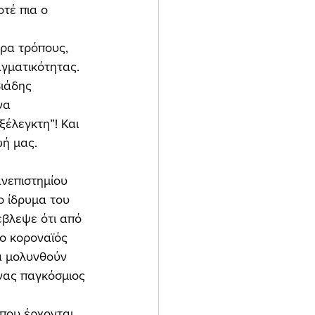
τέ πια ο 
αγματικότητας. 
ιάδης 
να 
ξέλεγκτη”! Και 
ή μας. 
ο ίδρυμα του 
βλεψε ότι από 
ο κοροναϊός 
α μολυνθούν 
νας παγκόσμιος 