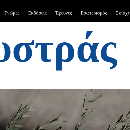
Γνώμες
Εκδόσεις
Έρευνες
Εσωτερισμός
Σκιάχτ
υστράς