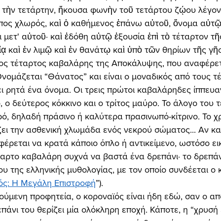
 τὴν τετάρτην, ἤκουσα φωνὴν τοῦ τετάρτου ζῴου λέγον
 ἵππος χλωρός, καὶ ὁ καθήμενος ἐπάνω αὐτοῦ, ὄνομα αὐτῷ
 μετ' αὐτοῦ· καὶ ἐδόθη αὐτῷ ἐξουσία ἐπὶ τὸ τέταρτον τῆς
ᾳ καὶ ἐν λιμῷ καὶ ἐν θανάτῳ καὶ ὑπὸ τῶν θηρίων τῆς γῆς
Ονομάζεται “Θάνατος” και είναι ο μοναδικός από τους τέ
ει ρητά ένα όνομα. Οι τρεις πρώτοι καβαλάρηδες ίππευαν
 ο δεύτερος κόκκινο και ο τρίτος μαύρο. Το άλογο του 
ό, δηλαδή πράσινο ή καλύτερα πρασινωπό-κίτρινο. Το 
ει την ασθενική χλωμάδα ενός νεκρού σώματος... Αν και
έρεται να κρατά κάποιο όπλο ή αντικείμενο, ωστόσο ει
ταρτο καβαλάρη συχνά να βαστά ένα δρεπάνι· το δρεπάν
υ της ελληνικής μυθολογίας, με τον οποίο συνδέεται ο κ
ός: Η Μεγάλη Επιστροφή
”). 
επάνι του θερίζει μία ολόκληρη εποχή. Κάποτε, η “χρυσή