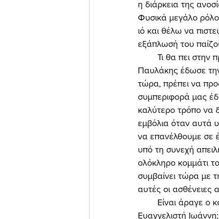
η διάρκεια της ανοσ
Φυσικά μεγάλο ρόλο
ιό και θέλω να πιστε
εξάπλωσή του παίζουν
	Τι θα πει στην πράξη να μάθουμε να ζούμε με τον ιό; Σ' αυτό το ερώτημα ο Γ. 
Παυλάκης έδωσε την
τώρα, πρέπει να προ
συμπεριφορά μας έδα
καλύτερο τρόπο να δ
εμβόλια όταν αυτά υ
να επανέλθουμε σε έ
υπό τη συνεχή απειλ
ολόκληρο κομμάτι τ
συμβαίνει τώρα με τ
αυτές οι ασθένειες 
	Είναι άραγε ο κοροναϊός, ο Μεγάλος Θεριστής που περιγράφεται στην Αποκάλυψη του 
Ευαγγελιστή Ιωάννη;