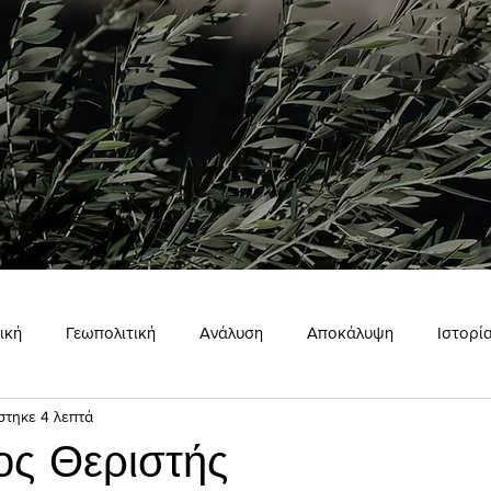
ική
Γεωπολιτική
Ανάλυση
Αποκάλυψη
Ιστορί
στηκε 4 λεπτά
ώμη
Εσωτερισμός
Σκιάχτρο
ος Θεριστής