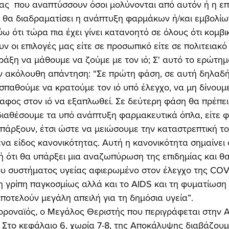
ίας  που αναπτύσσουν όσοι μολύνονται από αυτόν ή η επ
 θα διαδραματίσει η ανάπτυξη φαρμάκων ή/και εμβολίων
ύω ότι τώρα πια έχει γίνει κατανοητό σε όλους ότι κομβι
 οι επιλογές μας είτε σε προσωπικό είτε σε πολιτειακό 
 ακόλουθη απάντηση: “Σε πρώτη φάση, σε αυτή δηλαδή
σπαθούμε να κρατούμε τον ιό υπό έλεγχο, να μη δίνουμε
φος στον ιό να εξαπλωθεί. Σε δεύτερη φάση θα πρέπει
ιαθέσουμε τα υπό ανάπτυξη φαρμακευτικά όπλα, είτε φ
πάρξουν, έτσι ώστε να μειώσουμε την καταστρεπτική το
να είδος κανονικότητας. Αυτή η κανονικότητα σημαίνει 
ή ότι θα υπάρξει μια αναζωπύρωση της επιδημίας και θ
ου συστήματος υγείας αφιερωμένο στον έλεγχο της COV
η γρίπη παγκοσμίως αλλά και το AIDS και τη φυματίωση
αποτελούν μεγάλη απειλή για τη δημόσια υγεία”. 
 Στο κεφάλαιο 6, χωρία 7-8, της Αποκάλυψης διαβάζουμε