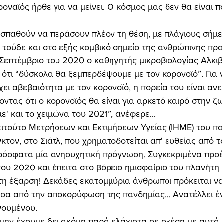
οναϊός ήρθε για να μείνει. Ο κόσμος μας δεν θα είναι πο
εί τούδε και στο εξής κομβικό σημείο της ανθρώπινης πρ
 Σεπτέμβριο του 2020 ο καθηγητής μικροβιολογίας Αλκιβ
τι “δύσκολα θα ξεμπερδέψουμε με τον κορονοϊό”. Για 
ει αβεβαιότητα με τον κορονοϊό, η πορεία του είναι ανε
ντας ότι ο κορονοϊός θα είναι για αρκετό καιρό στην ζω
ε' και το χειμώνα του 2021”, ανέφερε... 
κτον, στο Σιάτλ, που χρηματοδοτείται απ' ευθείας από τ
πρόσφατα μία ανησυχητική πρόγνωση. Συγκεκριμένα προέ
ου 2020 και έπειτα στο βόρειο ημισφαίριο του πλανήτη 
τη έξαρση! Δεκάδες εκατομμύρια άνθρωποι πρόκειται ν
σα από την αποκορύφωση της πανδημίας... Ανατέλλει έ
γουμένου. 