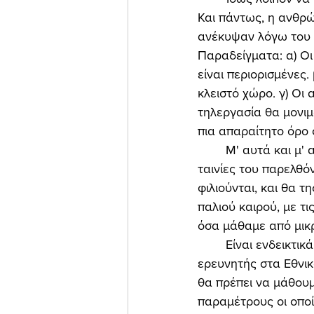
Και πάντως, η ανθρ
ανέκυψαν λόγω του C
Παραδείγματα: α) Οι 
είναι περιορισμένες.
κλειστό χώρο. γ) Οι 
τηλεργασία θα μονιμ
πια απαραίτητο όρο σ
	Μ' αυτά και μ' αυτά, η νεώτερη γενιά θα παρακολουθεί σε μερικά χρόνια από σήμερα 
ταινίες του παρελθό
φιλιούνται, και θα 
παλιού καιρού, με τ
όσα μάθαμε από μικρ
	Είναι ενδεικτικά αυτά που δήλωσε στην εφημερίδα “Το Βήμα” ο διακεκριμένος Έλληνας 
ερευνητής στα Εθνικ
θα πρέπει να μάθουμε
παραμέτρους οι οποί