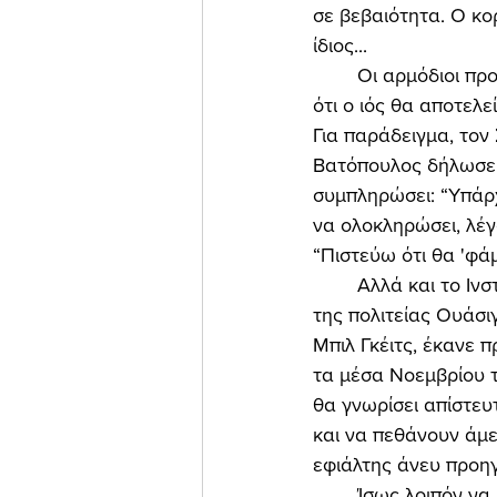
σε βεβαιότητα. Ο κορ
ίδιος... 
	Οι αρμόδιοι προσπαθούν να περάσουν πλέον τη θέση, με πλάγιους σήμερα τρόπους, 
ότι ο ιός θα αποτελ
Για παράδειγμα, τον
Βατόπουλος δήλωσε ό
συμπληρώσει: “Υπάρχ
να ολοκληρώσει, λέγο
“Πιστεύω ότι θα 'φάμ
	Αλλά και το Ινστιτούτο Μετρήσεων και Εκτιμήσεων Υγείας (IHME) του πανεπιστημίου 
της πολιτείας Ουάσιγ
Μπιλ Γκέιτς, έκανε 
τα μέσα Νοεμβρίου τ
θα γνωρίσει απίστευ
και να πεθάνουν άμε
εφιάλτης άνευ προη
	Ίσως λοιπόν να μην έχουμε δει ακόμη παρά ελάχιστα σε σχέση με αυτά που έρχονται. 