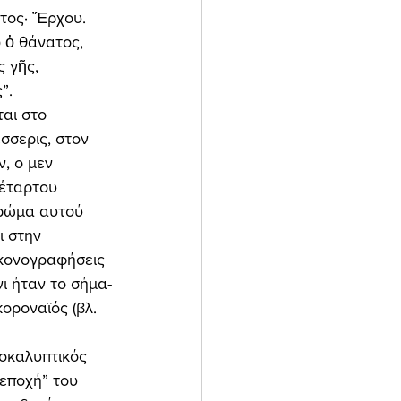
τος· Ἔρχου. 
 ὁ θάνατος, 
 γῆς, 
”. 
σσερις, στον 
, ο μεν 
τέταρτου 
χρώμα αυτού 
 στην 
κονογραφήσεις 
ι ήταν το σήμα-
οροναϊός (βλ. 
 εποχή” του 