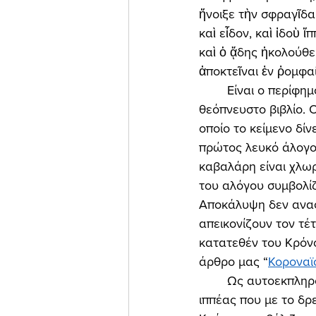
ἤνοιξε τὴν σφραγῖδα
καὶ εἶδον, καὶ ἰδοὺ
καὶ ὁ ᾅδης ἠκολούθει
ἀποκτεῖναι ἐν ῥομφαί
	Είναι ο περίφημος τέταρτος καβαλάρης της Αποκάλυψης, που αναφέρεται στο 
θεόπνευστο βιβλίο. 
οποίο το κείμενο δίν
πρώτος λευκό άλογο,
καβαλάρη είναι χλωρ
του αλόγου συμβολίζ
Αποκάλυψη δεν αναφ
απεικονίζουν τον τέ
κατατεθέν του Κρόνο
άρθρο μας “
Κοροναϊ
	Ως αυτοεκπληρούμενη προφητεία, ο κοροναϊός είναι ήδη εδώ, σαν ο αποκαλυπτικός 
ιππέας που με το δρ