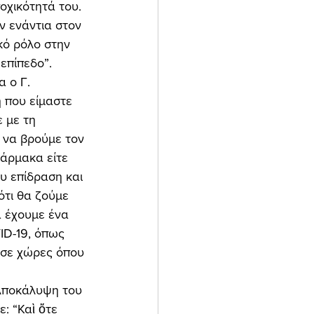
οχικότητά του. 
 ενάντια στον 
κό ρόλο στην 
επίπεδο”. 
 που είμαστε 
 με τη 
 να βρούμε τον 
άρμακα είτε 
υ επίδραση και 
ότι θα ζούμε 
α έχουμε ένα 
ID-19, όπως 
 σε χώρες όπου 
: “Καὶ ὅτε 