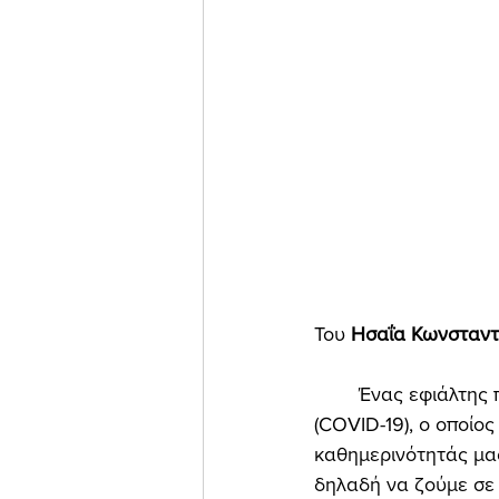
Του 
Ησαΐα Κωνσταντι
	Ένας εφιάλτης πλανάται πάνω απ' την ανθρωπότητα: ο εφιάλτης του κοροναϊού 
(COVID-19), ο οποίος
καθημερινότητάς μας
δηλαδή να ζούμε σε 