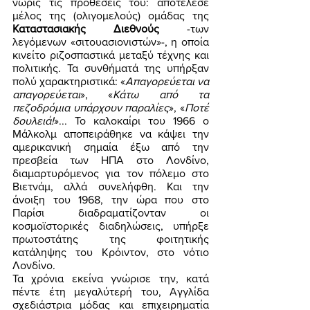
νωρίς τις προθέσεις του: αποτέλεσε 
μέλος της (ολιγομελούς) ομάδας της 
Καταστασιακής Διεθνούς
 -των 
λεγόμενων «σιτουασιονιστών»-, η οποία 
κινείτο ριζοσπαστικά μεταξύ τέχνης και 
πολιτικής. Τα συνθήματά της υπήρξαν 
πολύ χαρακτηριστικά: «
Απαγορεύεται να 
απαγορεύεται
», «
Κάτω από τα 
πεζοδρόμια υπάρχουν παραλίες
», «
Ποτέ 
δουλειά!
»... Το καλοκαίρι του 1966 ο 
Μάλκολμ αποπειράθηκε να κάψει την 
αμερικανική σημαία έξω από την 
πρεσβεία των ΗΠΑ στο Λονδίνο, 
διαμαρτυρόμενος για τον πόλεμο στο 
Βιετνάμ, αλλά συνελήφθη. Και την 
άνοιξη του 1968, την ώρα που στο 
Παρίσι διαδραματίζονταν οι 
κοσμοϊστορικές διαδηλώσεις, υπήρξε 
πρωτοστάτης της φοιτητικής 
κατάληψης του Κρόιντον, στο νότιο 
Λονδίνο. 
Τα χρόνια εκείνα γνώρισε την, κατά 
πέντε έτη μεγαλύτερή του, Αγγλίδα 
σχεδιάστρια μόδας και επιχειρηματία 