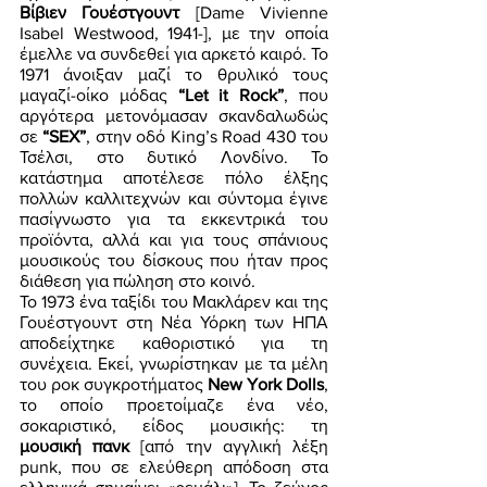
Βίβιεν Γουέστγουντ
 [Dame Vivienne 
Isabel Westwood, 1941-], με την οποία 
έμελλε να συνδεθεί για αρκετό καιρό. Το 
1971 άνοιξαν μαζί το θρυλικό τους 
μαγαζί-οίκο μόδας 
“Let it Rock”
, που 
αργότερα μετονόμασαν σκανδαλωδώς 
σε 
“SEX”
, στην οδό King’s Road 430 του 
Τσέλσι, στο δυτικό Λονδίνο. Το 
κατάστημα αποτέλεσε πόλο έλξης 
πολλών καλλιτεχνών και σύντομα έγινε 
πασίγνωστο για τα εκκεντρικά του 
προϊόντα, αλλά και για τους σπάνιους 
μουσικούς του δίσκους που ήταν προς 
διάθεση για πώληση στο κοινό. 
Το 1973 ένα ταξίδι του Μακλάρεν και της 
Γουέστγουντ στη Νέα Υόρκη των ΗΠΑ 
αποδείχτηκε καθοριστικό για τη 
συνέχεια. Εκεί, γνωρίστηκαν με τα μέλη 
του ροκ συγκροτήματος 
New York Dolls
, 
το οποίο προετοίμαζε ένα νέο, 
σοκαριστικό, είδος μουσικής: τη 
μουσική πανκ
 [από την αγγλική λέξη 
punk, που σε ελεύθερη απόδοση στα 