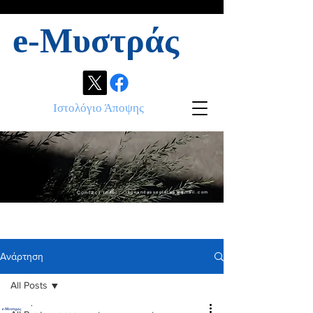
e-Μυστράς
Ιστολόγιο Άποψης
Contact info:
ikonandassociates@gmail.com
Ανάρτηση
All Posts
.