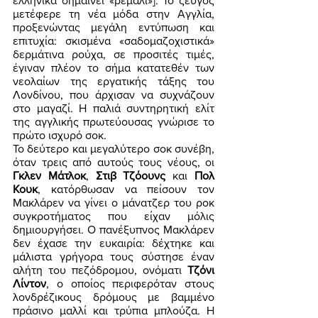
ελληνικά σημαίνει «ρεμάλι»]. Το ζεύγος 
μετέφερε τη νέα μόδα στην Αγγλία, 
προξενώντας μεγάλη εντύπωση και 
επιτυχία: σκισμένα «σαδομαζοχιστικά» 
δερμάτινα ρούχα, σε προσιτές τιμές, 
έγιναν πλέον το σήμα κατατεθέν των 
νεολαίων της εργατικής τάξης του 
Λονδίνου, που άρχισαν να συχνάζουν 
στο μαγαζί. Η παλιά συντηρητική ελίτ 
της αγγλικής πρωτεύουσας γνώρισε το 
πρώτο ισχυρό σοκ. 
Το δεύτερο και μεγαλύτερο σοκ συνέβη, 
όταν τρεις από αυτούς τους νέους, οι 
Γκλεν Μάτλοκ
, 
Στιβ Τζόουνς
 και 
Πολ 
Κουκ
, κατόρθωσαν να πείσουν τον 
Μακλάρεν να γίνει ο μάνατζερ του ροκ 
συγκροτήματος που είχαν μόλις 
δημιουργήσει. Ο πανέξυπνος Μακλάρεν 
δεν έχασε την ευκαιρία: δέχτηκε και 
μάλιστα γρήγορα τους σύστησε έναν 
αλήτη του πεζόδρομου, ονόματι 
Τζόνι 
Λίντον
, ο οποίος περιφερόταν στους 
λονδρέζικους δρόμους με βαμμένο 
πράσινο μαλλί και τρύπια μπλούζα. Η 