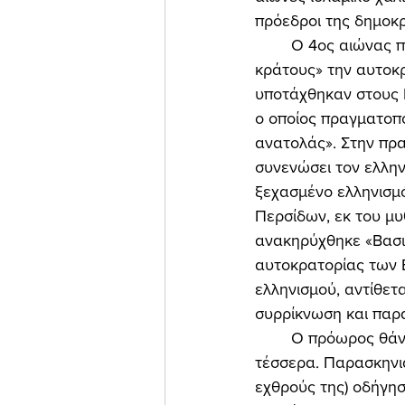
πρόεδροι της δημοκρ
	Ο 4ος αιώνας π.Χ. έφερε στη θέση του πολιτειολογικού προτύπου της «πόλεως-
κράτους» την αυτοκρ
υποτάχθηκαν στους 
ο οποίος πραγματοπο
ανατολάς». Στην πρα
συνενώσει τον ελλην
ξεχασμένο ελληνισμό
Περσίδων, εκ του μυ
ανακηρύχθηκε «Βασι
αυτοκρατορίας των Ε
ελληνισμού, αντίθετ
συρρίκνωση και παρα
	Ο πρόωρος θάνατος του Μεγαλέξανδρου «έσπασε» την ελληνική αυτοκρατορία στα 
τέσσερα. Παρασκηνια
εχθρούς της) οδήγησ