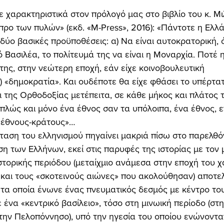
προ των πυλών» (εκδ. «M-Press», 2016): «Πάντοτε η Ελλά
ύο βασικές προϋποθέσεις: α) Να είναι αυτοκρατορική, όχ
ό Βασιλέα, το πολίτευμά της να είναι η Μοναρχία. Ποτέ 
της, στην νεώτερη εποχή, εάν είχε κοινοβουλευτική 
) «δημοκρατία». Και ουδέποτε θα είχε φθάσει το υπέρτα
ι της Ορθοδοξίας μετέπειτα, σε κάθε μήκος και πλάτος τ
πλώς και μόνο ένα έθνος σαν τα υπόλοιπα, ένα έθνος, 
«έθνους-κράτους»… 
η των Ελλήνων, εκεί στις παρυφές της ιστορίας με τον 
στορικής περιόδου (μεταίχμιο ανάμεσα στην εποχή του χ
 και τους «σκοτεινούς αιώνες» που ακολούθησαν) αποτελ
 τα οποία ένωνε ένας πνευματικός δεσμός με κέντρο του
ένα «κεντρικό βασίλειο», τόσο στη μινωική περίοδο (στη
στην Πελοπόννησο), υπό την ηγεσία του οποίου ενώνοντα