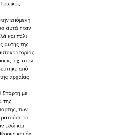
 Τρωικός 
ια αυτά ήταν 
λά και πάλι 
ς αυτής της 
αυτοκρατορίας 
πως π.χ. στον 
δεύτηκε από 
 της αρχαίας 
α της 
πάρτης, των 
κρατούσε τα 
ν εδώ και 
έρσες και όχι… 