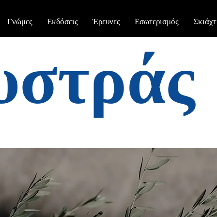
Γνώμες
Εκδόσεις
Έρευνες
Εσωτερισμός
Σκιάχτ
υστράς