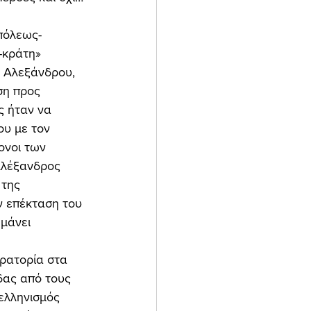
-κράτη» 
 Αλεξάνδρου, 
ση προς 
ς ήταν να 
υ με τον 
ονοι των 
Αλέξανδρος 
της 
ν επέκταση του 
μάνει 
δας από τους 
ελληνισμός 