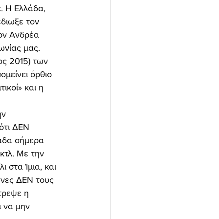
διωξε τον 
ον Ανδρέα 
ωνίας μας. 
ς 2015) των 
ομείνει όρθιο 
ικοί» και η 
ότι ΔΕΝ 
λάδα σήμερα 
κτλ. Με την 
 στα Ίμια, και 
ληνες ΔΕΝ τους 
τρεψε η 
 να μην 