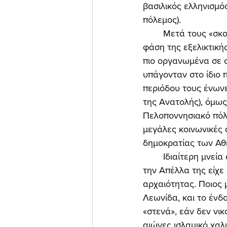
βασιλικός ελληνισμός
πόλεμος). 
	Μετά τους «σκοτεινούς χρόνους» (1100-700 π.Χ.), ο ελληνισμός πέρασε στην επόμενη 
φάση της εξελικτική
πιο οργανωμένα σε σ
υπάγονταν στο ίδιο 
περιόδου τους ένωνε
της Ανατολής), όμως
Πελοποννησιακό πόλ
μεγάλες κοινωνικές 
δημοκρατίας των Αθ
	Ιδιαίτερη μνεία αξίζει να γίνει εδώ στο βασιλικό πρότυπο της Σπάρτης. Η Σπάρτη με 
την Απέλλα της είχε
αρχαιότητας. Ποιος 
Λεωνίδα, και το ένδ
«στενά», εάν δεν νι
αιώνες ισλαμικό χαλ