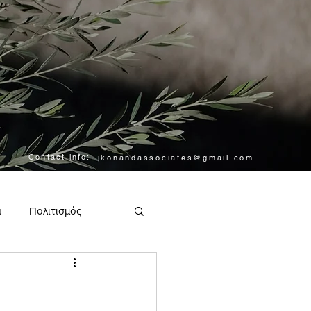
Contact info:
ikonandassociates@gmail.com
α
Πολιτισμός