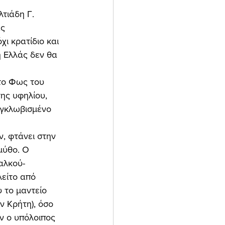
ς 
ι κρατίδιο και 
η Ελλάς δεν θα 
το Φως του 
ης υφηλίου, 
εγκλωβισμένο 
μύθο. Ο 
αλκού-
είτο από 
 το μαντείο 
ν Κρήτη), όσο 
ν ο υπόλοιπος 