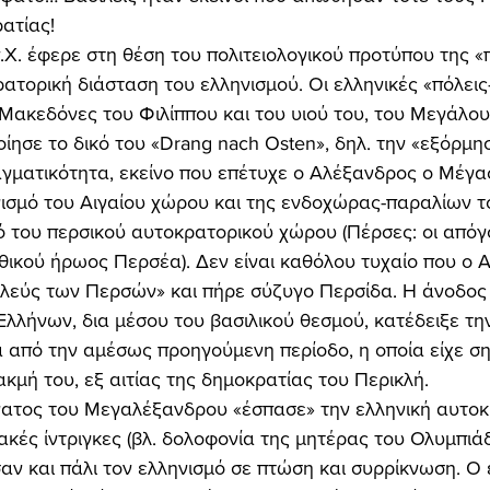
ατίας! 
ατορική διάσταση του ελληνισμού. Οι ελληνικές «πόλεις
Μακεδόνες του Φιλίππου και του υιού του, του Μεγάλου
ίησε το δικό του «Drang nach Osten», δηλ. την «εξόρμη
γματικότητα, εκείνο που επέτυχε ο Αλέξανδρος ο Μέγα
ισμό του Αιγαίου χώρου και της ενδοχώρας-παραλίων το
 του περσικού αυτοκρατορικού χώρου (Πέρσες: οι απόγ
θικού ήρωος Περσέα). Δεν είναι καθόλου τυχαίο που ο 
λεύς των Περσών» και πήρε σύζυγο Περσίδα. Η άνοδος 
λλήνων, δια μέσου του βασιλικού θεσμού, κατέδειξε τη
α από την αμέσως προηγούμενη περίοδο, η οποία είχε ση
κμή του, εξ αιτίας της δημοκρατίας του Περικλή. 
κές ίντριγκες (βλ. δολοφονία της μητέρας του Ολυμπιά
αν και πάλι τον ελληνισμό σε πτώση και συρρίκνωση. Ο 