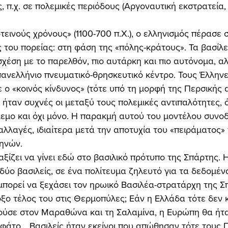
, π.χ. σε πολεμικές περιόδους (Αργοναυτική εκστρατεία,
ς του πορείας: στη φάση της «πόλης-κράτους». Τα βασίλε
χέση με το παρελθόν, πιο αυτάρκη και πιο αυτόνομα, αλ
πανελλήνιο πνευματικό-θρησκευτικό κέντρο. Τους Έλληνε
 ο «κοινός κίνδυνος» (τότε υπό τη μορφή της Περσικής 
 ήταν συχνές οι μεταξύ τους πολεμικές αντιπαλότητες, ό
εμο και όχι μόνο. Η παρακμή αυτού του μοντέλου συνο
αλλαγές, ιδιαίτερα μετά την αποτυχία του «πειράματος»
ηνών. 
 δύο βασιλείς, σε ένα πολίτευμα ζηλευτό για τα δεδομέν
μπορεί να ξεχάσει τον ηρωικό Βασιλέα-στρατάρχη της Σ
οξο τέλος του στις Θερμοπύλες; Εάν η Ελλάδα τότε δεν 
κούσε στον Μαραθώνα και τη Σαλαμίνα, η Ευρώπη θα ήτα
ιφάτο… Βασιλείς ήταν εκείνοι που απώθησαν τότε τους Π