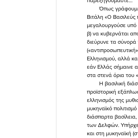
παρεξηγούμαστε… 
	Όπως γράφουμε χαρακτηριστικά στον πρόλογό μας στο βιβλίο του κ. Μιλτιάδη Γ. 
Βιτάλη «Ο Βασιλεύς 
μεγαλουργούσε υπό δ
β) να κυβερνάται απ
διεύρυνε τα σύνορά 
(«αντιπροσωπευτική»
Ελληνισμού, αλλά κα
εάν Ελλάς σήμαινε α
στα στενά όρια του 
	Η βασιλική διάσταση του ελληνισμού πηγαίνει μακριά πίσω στο παρελθόν, φτάνει στην 
προϊστορική εξάπλωσ
ελληνισμός της μυθι
μυκηναϊκό πολιτισμό
διάσπαρτα βασίλεια,
των Δελφών. Υπήρχε 
και στη μυκηναϊκή (