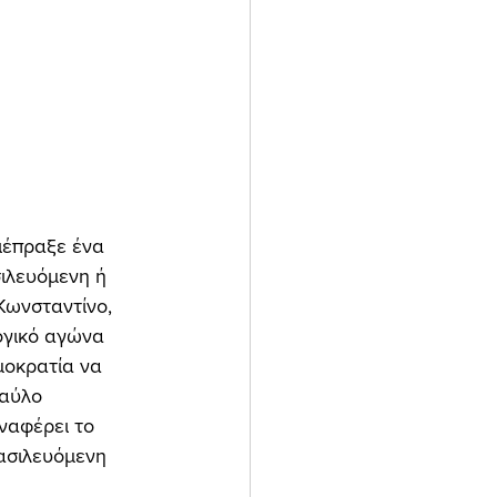
ιλευόμενη ή 
Κωνσταντίνο, 
ογικό αγώνα 
μοκρατία να 
φαύλο 
ναφέρει το 
ασιλευόμενη 