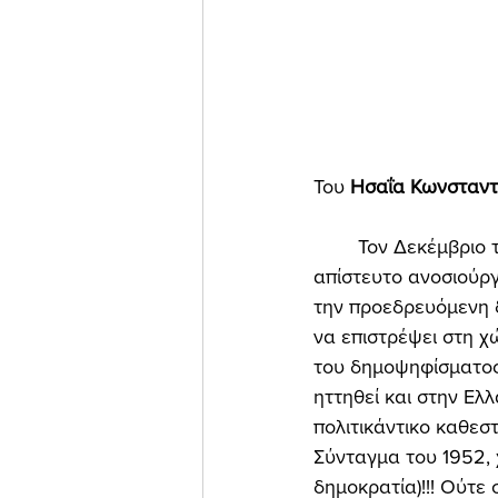
Του 
Ησαΐα Κωνσταντι
	Τον Δεκέμβριο του 1974 ο ψευτοεθνάρχης Κωνσταντίνος Καραμανλής διέπραξε ένα 
απίστευτο ανοσιούρ
την προεδρευόμενη 
να επιστρέψει στη χ
του δημοψηφίσματος
ηττηθεί και στην Ελ
πολιτικάντικο καθεσ
Σύνταγμα του 1952, 
δημοκρατία)!!! Ούτε