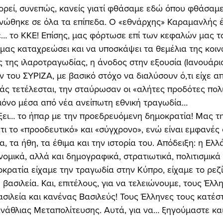
κνώθηκε σε όλα τα επίπεδα. Ο «εθνάρχης» Καραμανλής έ
ε… το ΚΚΕ! Επίσης, μας φόρτωσε επί των κεφαλών μας τ
μας καταχρεώσει και να υποσκάψει τα θεμέλια της κοιν
της ιλαροτραγωδίας, η άνοδος στην εξουσία (Ιανουάριο
 του ΣΥΡΙΖΑ, με βασικό στόχο να διαλύσουν ό,τι είχε απ
άς τετέλεσται, την σταύρωσαν οι «αλήτες προδότες πολιτ
μόνο μέσα από νέα ανείπωτη εθνική τραγωδία… 
ι το «προοδευτικό» και «σύγχρονο», ενώ είναι εμφανές 
α, τα ήθη, τα έθιμα και την ιστορία του. Απόδειξη: η Ελ
νομικά, αλλά και δημογραφικά, στρατιωτικά, πολιτισμικά 
ρατία είχαμε την τραγωδία στην Κύπρο, είχαμε το ρεζίλι
 βασιλεία. Και, επιτέλους, για να τελειώνουμε, τους Έλ
σιλεία και κανένας Βασιλεύς! Τους Έλληνες τους κατέσ
νάθλιας Μεταπολίτευσης. Αυτά, για να… ξηγούμαστε και