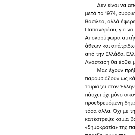
	Δεν είναι να απορεί, συνεπώς, κανείς γιατί φθάσαμε εδώ όπου φθάσαμε. Η Ελλάδα, 
μετά το 1974, συρρι
Βασιλέα, αλλά έφερ
Παπανδρέου, για να 
Αποκορύφωμα αυτής 
άθεων και απάτριδων
από την Ελλάδα. Ελλ
Ανάσταση θα έρθει 
	Μας έχουν πρήξει… το ήπαρ με την προεδρευόμενη δημοκρατία! Μας την 
παρουσιάζουν ως κάτ
ταιριάζει στον Έλλην
πάσχει όχι μόνο οικο
προεδρευόμενη δημοκ
τόσα άλλα. Όχι με τη
κατέστρεψε καμία βα
«δημοκρατία» της πα