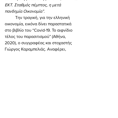
ΕΚΤ. Σταθμός πέμπτος, η μετά 
πανδημία Οικονομία”. 
	Την τραγική, για την ελληνική 
οικονομία, εικόνα δίνει παραστατικά 
στο βιβλίο του “Covid-19. Το αιφνίδιο 
τέλος του παρασιτισμού” (Αθήνα, 
2020), ο συγγραφέας και στοχαστής 
Γιώργος Καραμπελιάς. Αναφέρει, 
συγκεκριμένα, ανάμεσα σε άλλα τα 
εξής αξιοσημείωτα: 
“Στην Ελλάδα, 
παρότι η υγειονομική επίπτωση υπήρξε 
μικρότερη στα αρχικά στάδια, η πτώση 
του ελληνικού χρηματιστηρίου, όταν 
ξέσπασε η κρίση, υπήρξε πολύ 
μεγαλύτερη από εκείνη χωρών με 
περισσότερα κρούσματα [...] Η 
κατάρρευση αυτή είναι συνέπεια του 
εύθραυστου χαρακτήρα της ελληνικής 