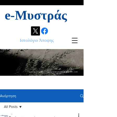
e-Μυστράς
Ιστολόγιο Άποψης
Contact info:
ikonandassociates@gmail.com
Ανάρτηση
All Posts
.