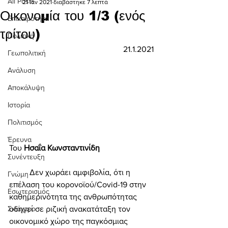
All Posts
21 Ιαν 2021
διαβάστηκε 7 λεπτά
Οικονομία του 1/3 (ενός
Επικαιρότητα
τρίτου)
Πολιτική
21.1.2021
Γεωπολιτική
Ανάλυση
Αποκάλυψη
Ιστορία
Πολιτισμός
Έρευνα
Του 
Ησαΐα Κωνσταντινίδη 
Συνέντευξη
	Δεν χωράει αμφιβολία, ότι η 
Γνώμη
επέλαση του κορονοϊού/Covid-19 στην 
Εσωτερισμός
καθημερινότητα της ανθρωπότητας 
Σκιάχτρο
οδηγεί σε ριζική ανακατάταξη τον 
οικονομικό χώρο της παγκόσμιας 