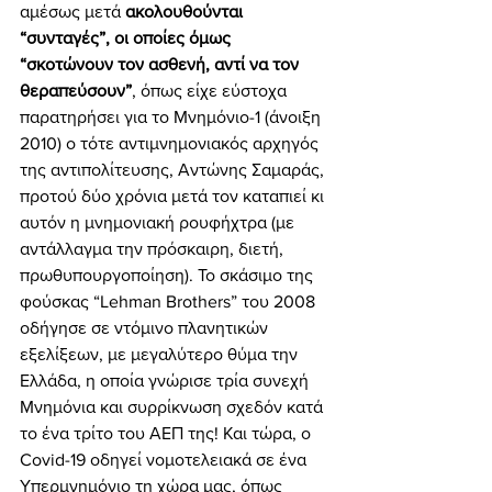
αμέσως μετά 
ακολουθούνται 
“συνταγές”, οι οποίες όμως 
“σκοτώνουν τον ασθενή, αντί να τον 
θεραπεύσουν”
, όπως είχε εύστοχα 
παρατηρήσει για το Μνημόνιο-1 (άνοιξη 
2010) ο τότε αντιμνημονιακός αρχηγός 
της αντιπολίτευσης, Αντώνης Σαμαράς, 
προτού δύο χρόνια μετά τον καταπιεί κι 
αυτόν η μνημονιακή ρουφήχτρα (με 
αντάλλαγμα την πρόσκαιρη, διετή, 
πρωθυπουργοποίηση). Το σκάσιμο της 
φούσκας “Lehman Brothers” του 2008 
οδήγησε σε ντόμινο πλανητικών 
εξελίξεων, με μεγαλύτερο θύμα την 
Ελλάδα, η οποία γνώρισε τρία συνεχή 
Μνημόνια και συρρίκνωση σχεδόν κατά 
το ένα τρίτο του ΑΕΠ της! Και τώρα, ο 
Covid-19 οδηγεί νομοτελειακά σε ένα 
Υπερμνημόνιο τη χώρα μας, όπως 