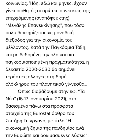
κοινωνίας. Ήδη, εδώ και μήνες, έχουν 
γίνει αισθητές οι πρώτες συνέπειες της 
επερχόμενης (αναπόφευκτης) 
“Μεγάλης Επανεκκίνησης”, που τόσο 
πολύ διαφημίζεται ως μοναδική 
διέξοδος για την οικονομία του 
μέλλοντος. Κατά την Παγκόσμια Τάξη, 
και με δεδομένη την όλο και πιο 
παγκοσμιοποιημένη πραγματικότητα, η 
δεκαετία 2020-2030 θα σημάνει 
τεράστιες αλλαγές στη δομή 
ολόκληρου του πλανητικού γίγνεσθαι. 
	Όπως διαβάζουμε στην εφ. “Τα 
Νέα” (16-17 Ιανουαρίου 2021), στο 
βασισμένο πάνω στα πρόσφατα 
στοιχεία της Eurostat άρθρο του 
Σωτήρη Γεωργανά, με τίτλο “Η 
οικονομική ζημιά της πανδημίας ανά 
την Ευρώπη και δοκιμασμένες λύσεις”: 