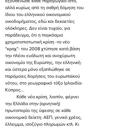
εξουθένωσε κάθε παραγωγικό ιστό, 
αλλά κυρίως από τη σαθρή δόμηση του 
ίδιου του ελληνικού οικονομικού 
οικοδομήματος, εδώ και δεκαετίες 
ολόκληρες. Δεν είναι τυχαίο, για 
παράδειγμα, ότι η παγκόσμια 
χρηματοπιστωτική κρίση -το νέο 
“κραχ”- του 2008 χτύπησε κατά βάση 
την πλέον ευάλωτη και ανοχύρωτη 
οικονομία της Ευρώπης, την ελληνική· 
και ύστερα μόνο εξαπλώθηκε σε 
παρόμοιες δομήσεις του ευρωπαϊκού 
νότου, στο γεωγραφικό τόξο Ιρλανδία-
Κύπρος... 
	Κάθε νέα κρίση, λοιπόν, φέρνει 
την Ελλάδα στην (αρνητική) 
πρωτοπορία της ύφεσης σε κάθε 
οικονομικό δείκτη: ΑΕΠ, γενικό χρέος, 
έλλειμμα, ισοζύγιο πληρωμών κτλ. Κι 