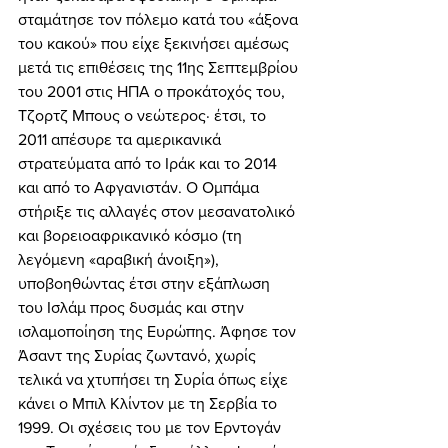
σταμάτησε τον πόλεμο κατά του «άξονα 
του κακού» που είχε ξεκινήσει αμέσως 
μετά τις επιθέσεις της 11ης Σεπτεμβρίου 
του 2001 στις ΗΠΑ ο προκάτοχός του, 
Τζορτζ Μπους ο νεώτερος· έτσι, το 
2011 απέσυρε τα αμερικανικά 
στρατεύματα από το Ιράκ και το 2014 
και από το Αφγανιστάν. Ο Ομπάμα 
στήριξε τις αλλαγές στον μεσανατολικό 
και βορειοαφρικανικό κόσμο (τη 
λεγόμενη «αραβική άνοιξη»), 
υποβοηθώντας έτσι στην εξάπλωση 
του Ισλάμ προς δυσμάς και στην 
ισλαμοποίηση της Ευρώπης. Άφησε τον 
Άσαντ της Συρίας ζωντανό, χωρίς 
τελικά να χτυπήσει τη Συρία όπως είχε 
κάνει ο Μπιλ Κλίντον με τη Σερβία το 
1999. Οι σχέσεις του με τον Ερντογάν 