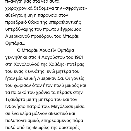
πλανήτη μας στα νέα αυτά 
χωροχρονικά δεδομένα την «σφράγισε» 
αθέλητα ή μη η παρουσία στον 
προεδρικό θώκο της υπερατλαντικής 
υπερδύναμης του πρώτου έγχρωμου 
Αμερικανού προέδρου, του Μπαράκ 
Ομπάμα… 
	Ο Μπαράκ Χουσεΐν Ομπάμα 
γεννήθηκε στις 4 Αυγούστου του 1961 
στη Χονολουλού της Χαβάης· πατέρας 
του ένας Κενυάτης, ενώ μητέρα του 
ήταν μία λευκή Αμερικανίδα. Οι γονείς 
του χώρισαν όταν ήταν πολύ μικρός και 
τα παιδικά του χρόνια τα πέρασε στην 
Τζακάρτα με τη μητέρα του και τον 
Ινδονήσιο πατριό του. Μεγάλωσε μέσα 
σε ένα κλίμα μάλλον αθεϊστικό και 
πολυπολιτισμικό, επηρεασμένος πάρα 
πολύ από τις θεωρίες της αριστερής 