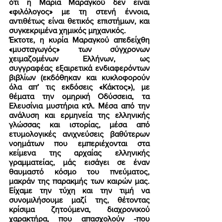
ότι η Μαρία Μαραγκού δεν είναι 
«φιλόλογος» με τη στενή έννοια, 
αντιθέτως είναι θετικός επιστήμων, και 
συγκεκριμένα χημικός μηχανικός. 
Έκτοτε, η κυρία Μαραγκού απεδείχθη 
«μυσταγωγός» των σύγχρονων 
χειμαζομένων Ελλήνων, ως 
συγγραφέας εξαιρετικά ενδιαφερόντων 
βιβλίων (εκδόθηκαν και κυκλοφορούν 
όλα απ’ τις εκδόσεις «Κάκτος»), με 
θέματα την ομηρική Οδύσσεια, τα 
Ελευσίνια μυστήρια κτλ. Μέσα από την 
ανάλυση και ερμηνεία της ελληνικής 
γλώσσας και ιστορίας, μέσα από 
ετυμολογικές ανιχνεύσεις βαθύτερων 
νοημάτων που εμπεριέχονται στα 
κείμενα της αρχαίας ελληνικής 
γραμματείας, μάς εισάγει σε έναν 
θαυμαστό κόσμο του πνεύματος, 
μακράν της παρακμής των καιρών μας. 
Είχαμε την τύχη και την τιμή να 
συνομιλήσουμε μαζί της, θέτοντας 
κρίσιμα ζητούμενα, διαχρονικού 
χαρακτήρα, που απασχολούν -που 