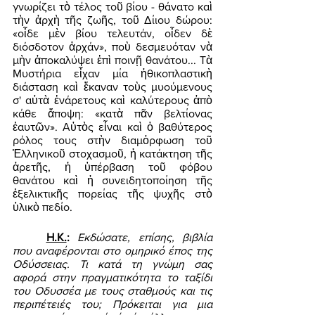
γνωρίζει τὸ τέλος τοῦ βίου - θάνατο καὶ 
τὴν ἀρχὴ τῆς ζωῆς, τοῦ Δίιου δώρου: 
«οἶδε μὲν βίου τελευτάν, οἶδεν δὲ 
διόσδοτον ἀρχάν», ποὺ δεσμευόταν νὰ 
μὴν ἀποκαλύψει ἐπὶ ποινῇ θανάτου... Τὰ 
Μυστήρια εἶχαν μία ἠθικοπλαστικὴ 
διάσταση καὶ ἔκαναν τοὺς μυούμενους 
σ' αὐτὰ ἐνάρετους καὶ καλύτερους ἀπὸ 
κάθε ἄποψη: «κατὰ πᾶν βελτίονας 
ἑαυτῶν». Αὐτὸς εἶναι καὶ ὁ βαθύτερος 
ρόλος τους στὴν διαμὀρφωση τοῦ 
Ἑλληνικοῦ στοχασμοῦ, ἡ κατάκτηση τῆς 
ἀρετῆς, ἡ ὑπέρβαση τοῦ φόβου 
θανάτου καὶ ἡ συνειδητοποίηση τῆς 
ἐξελικτικῆς πορείας τῆς ψυχῆς στὸ 
ὑλικὸ πεδίο. 
Η.Κ.
: 
Εκδώσατε, επίσης, βιβλία 
που αναφέρονται στο ομηρικό έπος της 
Οδύσσειας. Τι κατά τη γνώμη σας 
αφορά στην πραγματικότητα το ταξίδι 
του Οδυσσέα με τους σταθμούς και τις 
περιπέτειές του; Πρόκειται για μια 