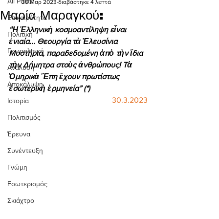
All Posts
30 Μαρ 2023
διαβάστηκε 4 λεπτά
Μαρία Μαραγκού:
Επικαιρότητα
“Ἡ Ἑλληνικὴ κοσμοαντίληψη εἶναι 
Πολιτική
ἐνιαία... Θεουργία τὰ Ἐλευσίνια 
Γεωπολιτική
Μυστήρια, παραδεδομένη ἀπὸ τὴν ἴδια 
τὴν Δήμητρα στοὺς ἀνθρώπους! Τὰ 
Ανάλυση
Ὁμηρικὰ Ἔπη ἔχουν πρωτίστως 
Αποκάλυψη
ἐσωτερικὴ ἑρμηνεία” (*) 
30.3.2023
Ιστορία
Πολιτισμός
Έρευνα
Συνέντευξη
Γνώμη
Εσωτερισμός
Σκιάχτρο