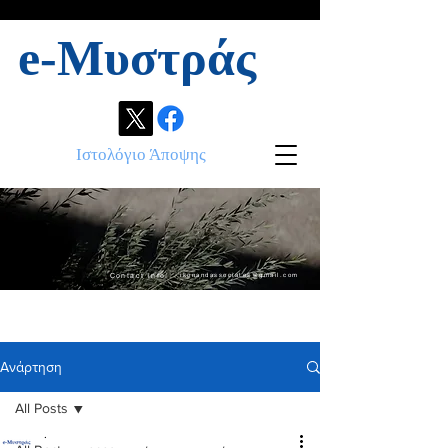
e-Μυστράς
Ιστολόγιο Άποψης
Contact info:
ikonandassociates@gmail.com
Ανάρτηση
All Posts
.