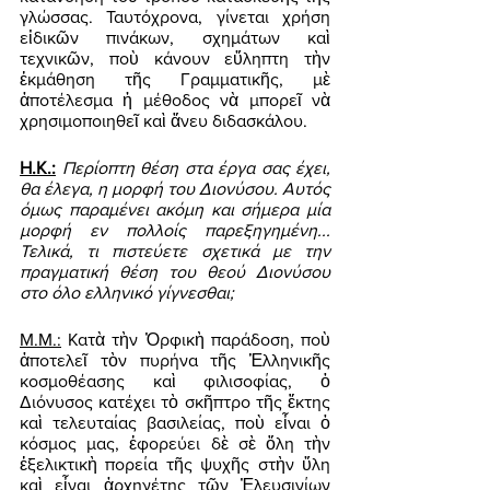
γλώσσας. Ταυτόχρονα, γίνεται χρήση 
εἰδικῶν πινάκων, σχημάτων καὶ 
τεχνικῶν, ποὺ κάνουν εὔληπτη τὴν 
ἐκμάθηση τῆς Γραμματικῆς, μὲ 
ἀποτέλεσμα ἡ μέθοδος νὰ μπορεῖ νὰ 
χρησιμοποιηθεῖ καὶ ἄνευ διδασκάλου. 
Η.Κ.:
Περίοπτη θέση στα έργα σας έχει, 
θα έλεγα, η μορφή του Διονύσου. Αυτός 
όμως παραμένει ακόμη και σήμερα μία 
μορφή εν πολλοίς παρεξηγημένη... 
Τελικά, τι πιστεύετε σχετικά με την 
πραγματική θέση του θεού Διονύσου 
στο όλο ελληνικό γίγνεσθαι; 
Μ.Μ.:
 Κατὰ τὴν Ὀρφικὴ παράδοση, ποὺ 
ἀποτελεῖ τὸν πυρήνα τῆς Ἑλληνικῆς 
κοσμοθέασης καὶ φιλισοφίας, ὁ 
Διόνυσος κατέχει τὸ σκῆπτρο τῆς ἕκτης 
καὶ τελευταίας βασιλείας, ποὺ εἶναι ὁ 
κόσμος μας, ἐφορεύει δὲ σὲ ὅλη τὴν 
ἐξελικτικὴ πορεία τῆς ψυχῆς στὴν ὕλη 
καὶ εἶναι ἀρχηγέτης τῶν Ἐλευσινίων 