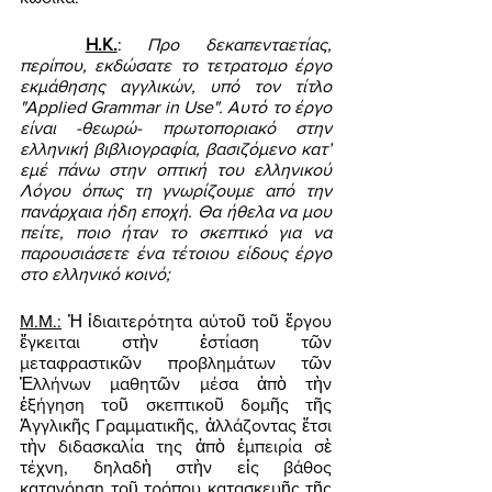
Η.Κ.
: 
Προ δεκαπενταετίας, 
περίπου, εκδώσατε το τετρατομο έργο 
εκμάθησης αγγλικών, υπό τον τίτλο 
"Applied Grammar in Use". Αυτό το έργο 
είναι -θεωρώ- πρωτοποριακό στην 
ελληνική βιβλιογραφία, βασιζόμενο κατ’ 
εμέ πάνω στην οπτική του ελληνικού 
Λόγου όπως τη γνωρίζουμε από την 
πανάρχαια ήδη εποχή. Θα ήθελα να μου 
πείτε, ποιο ήταν το σκεπτικό για να 
παρουσιάσετε ένα τέτοιου είδους έργο 
στο ελληνικό κοινό; 
Μ.Μ.:
 Ἡ ἰδιαιτερότητα αύτοῦ τοῦ ἔργου 
ἔγκειται στὴν ἑστίαση τῶν 
μεταφραστικῶν προβλημάτων τῶν 
Ἑλλήνων μαθητῶν μέσα ἀπὸ τὴν 
ἐξήγηση τοῦ σκεπτικοῦ δομῆς τῆς 
Ἀγγλικῆς Γραμματικῆς, ἀλλάζοντας ἔτσι 
τὴν διδασκαλία της ἀπὸ ἐμπειρία σὲ 
τέχνη, δηλαδὴ στὴν εἰς βάθος 
κατανόηση τοῦ τρόπου κατασκευῆς τῆς 