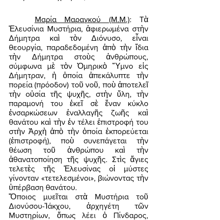
Μαρία Μαραγκού (Μ.Μ.)
: Τὰ 
Ἐλευσίνια Μυστήρια, ἀφιερωμένα στὴν 
Δήμητρα καὶ τὸν Διόνυσο, εἶναι 
θεουργία, παραδεδομένη ἀπὸ τὴν ἴδια 
τὴν Δήμητρα στοὺς ἀνθρώπους, 
σύμφωνα μὲ τὸν Ὁμηρικὸ Ὕμνο εἰς 
Δήμητραν, ἡ ὁποία ἀπεκάλυπτε τὴν 
πορεία (πρόοδον) τοῦ νοῦ, ποὺ ἀποτελεῖ 
τὴν οὐσία τῆς ψυχῆς, στὴν ὕλη, τὴν 
παραμονή του ἐκεῖ σὲ ἕναν κύκλο 
ἐνσαρκώσεων ἐναλλαγῆς ζωῆς καὶ 
θανάτου καὶ τὴν ἐν τέλει ἐπιστροφή του 
στὴν Ἀρχὴ ἀπὸ τὴν ὁποία ἐκπορεύεται 
(ἐπιστροφή), ποὺ συνεπάγεται τὴν 
θέωση τοῦ ἀνθρώπου καὶ τὴν 
ἀθανατοποίηση τῆς ψυχῆς. Στὶς ἅγιες 
τελετὲς τῆς Ἐλευσίνας οἱ μύστες 
γίνονταν «τετελεσμένοι», βιώνοντας τὴν 
ὑπέρβαση θανάτου. 
Ὅποιος μυεῖται στὰ Μυστήρια τοῦ 
Διονύσου-Ἰάκχου, ἀρχηγέτη τῶν 
Μυστηρίων, ὅπως λέει ὁ Πίνδαρος, 