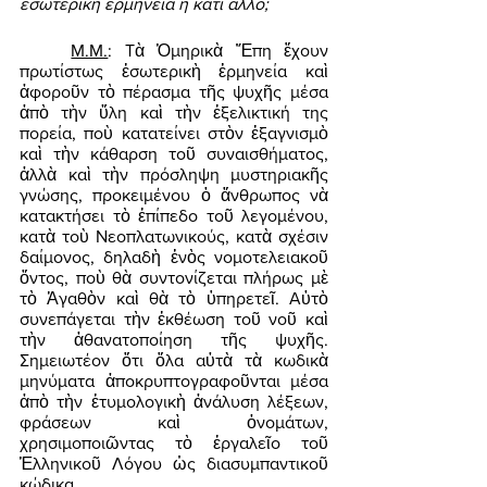
εσωτερική ερμηνεία ή κάτι άλλο; 
Μ.Μ.
: Τὰ Ὁμηρικὰ Ἔπη ἔχουν 
πρωτίστως ἐσωτερικὴ ἑρμηνεία καὶ 
ἀφοροῦν τὸ πέρασμα τῆς ψυχῆς μέσα 
ἀπὸ τὴν ὕλη καὶ τὴν ἐξελικτική της 
πορεία, ποὺ κατατείνει στὸν ἐξαγνισμὸ 
καὶ τὴν κάθαρση τοῦ συναισθήματος, 
ἀλλὰ καὶ τὴν πρόσληψη μυστηριακῆς 
γνώσης, προκειμένου ὁ ἄνθρωπος νὰ 
κατακτήσει τὸ ἐπίπεδο τοῦ λεγομένου, 
κατὰ τοὺ Νεοπλατωνικούς, κατὰ σχέσιν 
δαίμονος, δηλαδὴ ἑνὸς νομοτελειακοῦ 
ὄντος, ποὺ θὰ συντονίζεται πλήρως μὲ 
τὸ Ἀγαθὸν καὶ θὰ τὸ ὑπηρετεῖ. Αὐτὸ 
συνεπάγεται τὴν ἐκθέωση τοῦ νοῦ καὶ 
τὴν ἀθανατοποίηση τῆς ψυχῆς. 
Σημειωτέον ὅτι ὅλα αὐτὰ τὰ κωδικὰ 
μηνύματα ἀποκρυπτογραφοῦνται μέσα 
ἀπὸ τὴν ἐτυμολογικὴ ἀνάλυση λέξεων, 
φράσεων καὶ ὀνομάτων, 
χρησιμοποιῶντας τὸ ἐργαλεῖο τοῦ 
Ἑλληνικοῦ Λόγου ὡς διασυμπαντικοῦ 
κώδικα. 