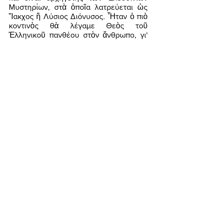
Μυστηρίων, στὰ ὁποῖα λατρεύεται ὡς 
Ἴακχος ἢ Λύσιος Διόνυσος. Ἦταν ὁ πιὸ 
κοντινὸς θὰ λέγαμε Θεὸς τοῦ 
Ἑλληνικοῦ πανθέου στὸν ἄνθρωπο, γι' 
αὐτὸ λατρεύτηκε πιὸ πολὺ ἀπ' ὅλους. Τὰ 
περίφημα ὄργια τοῦ Διονύσου, ποὺ εἶναι 
τελείως παρεξηγημένα, ἀποτελοῦν τὶς 
μυστικὲς τελετουργίες τῆς Ἐλευσίνας, 
ποὺ εἶχαν πρωτίστως ἠθικοπλαστικὴ 
διάσταση καὶ κατέτειναν στὴν ὑπέρβαση 
τοῦ φόβου θανάτου, κάνοντας τοὺς 
μυούμενους σὲ αὐτὰ ἐνάρετους καὶ 
καλύτερους ἀπὸ κάθε ἄποψη: «κατὰ πᾶν 
βελτίονας ἑαυτῶν» (Διόδωρος 
Σικελιώτης, Βιβλιοθήκη, 5.49.6.2-3). 
Η.Κ.:
Ασχοληθήκατε, τέλος, στην 
εργογραφία σας και με συμαίνοντες 
ποιητές, παλαιότερους και σύγχρονους. 
Πιστεύετε οτι υπάρχει συμφωνία και 
συνέχεια της ελληνικής ποιητικότητας 
δια μέσου των αιώνων, από την 
αρχαιότητα έως και σήμερα; 