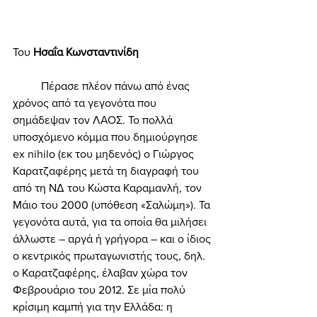
Του 
Ησαΐα Κωνσταντινίδη 
	Πέρασε πλέον πάνω από ένας 
χρόνος από τα γεγονότα που 
σημάδεψαν τον ΛΑΟΣ. Το πολλά 
υποσχόμενο κόμμα που δημιούργησε 
ex nihilo (εκ του μηδενός) ο Γιώργος 
Καρατζαφέρης μετά τη διαγραφή του 
από τη ΝΔ του Κώστα Καραμανλή, τον 
Μάιο του 2000 (υπόθεση «Σαλώμη»). Τα 
γεγονότα αυτά, για τα οποία θα μιλήσει 
άλλωστε – αργά ή γρήγορα – και ο ίδιος 
ο κεντρικός πρωταγωνιστής τους, δηλ. 
ο Καρατζαφέρης, έλαβαν χώρα τον 
Φεβρουάριο του 2012. Σε μία πολύ 
κρίσιμη καμπή για την Ελλάδα: η 