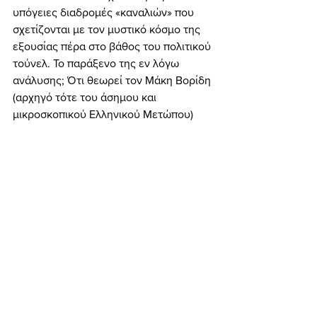
υπόγειες διαδρομές «καναλιών» που 
σχετίζονται με τον μυστικό κόσμο της 
εξουσίας πέρα στο βάθος του πολιτικού 
τούνελ. Το παράξενο της εν λόγω 
ανάλυσης; Ότι θεωρεί τον Μάκη Βορίδη 
(αρχηγό τότε του άσημου και 
μικροσκοπικού Ελληνικού Μετώπου) 
ως... εν δυνάμει συνιστώσα της ΝΔ!!! 
Κάνοντας λόγο ακόμα και για 
(υφ)υπουργοποίησή του... 
	Ήταν την ίδια ακριβώς περίοδο 
που αρκετοί ξαφνιάστηκαν, βλέποντας 
τον Βορίδη να αναλύει διαρκώς τα 
τεκταινόμενα τότε στον χώρο της 
ελλαδικής τρομοκρατίας, με την 
σύλληψη της 17 Νοέμβρη και του ΕΛΑ. 
Η απορία τους ήταν εύλογη: πώς και 
γιατί καλείται ο ηγέτης ενός μάλλον 