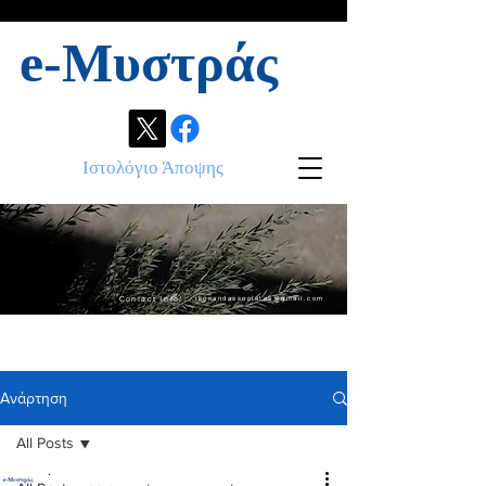
e-Μυστράς
Ιστολόγιο Άποψης
Contact info:
ikonandassociates@gmail.com
Ανάρτηση
All Posts
.