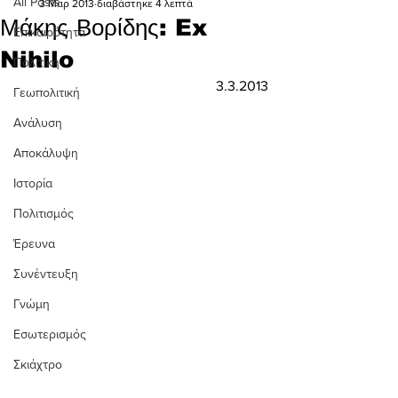
All Posts
3 Μαρ 2013
διαβάστηκε 4 λεπτά
Μάκης Βορίδης: Ex
Επικαιρότητα
Nihilo
Πολιτική
3.3.2013
Γεωπολιτική
Ανάλυση
Αποκάλυψη
Ιστορία
Πολιτισμός
Έρευνα
Συνέντευξη
Γνώμη
Εσωτερισμός
Σκιάχτρο